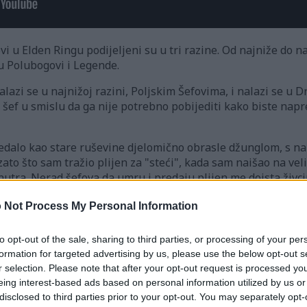
vi u Elden Ringu podijeljeni su u tri razine. Od najniže do naj
ju Polubogovi i Legende.
alazi se u najnižoj razini, Poljskim Šefovima, i nalazi se 
 šef u smislu da ga nije potrebno pobijediti kako biste napr
gledalo kao stare ruševine djelomično obrasle džunglom, s 
e zato što sam tražio plijen za "steći", kada sam naišao na ve
tra. Nerad šefova da umru i predaju plijen me doista živci
 usredotočiti na ovaj drugi dio, odnosno na njihovu predaju p
 Not Process My Personal Information
ovih mrtvih tijela.
prva sam ga propustio, ali vratio sam se da mu pokvarim da
to opt-out of the sale, sharing to third parties, or processing of your per
ogama i škorpionima, misleći da bih mogao završiti s tim p
formation for targeted advertising by us, please use the below opt-out s
šefa.
r selection. Please note that after your opt-out request is processed y
eing interest-based ads based on personal information utilized by us or
vine Beast Dancing Lion na početku ekspanzije, iako se čin
disclosed to third parties prior to your opt-out. You may separately opt-
misliti da bi to puno olakšalo, ali s druge strane, dobiva po