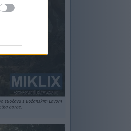
zno suočava s Božanskim Lavom
etka borbe.