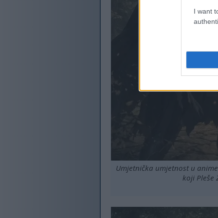
I want t
authenti
Umjetnička umjetnost u anime
koji Pleše