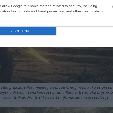
o allow Google to enable storage related to security, including
cation functionality and fraud prevention, and other user protection.
CONFIRM
 stilu prikazuje Potamnjelog u oklopu Crnog noža kako se opre
 Zvijer u drevnim šumskim ruševinama Rauha, trenutaka prije poč
Kliknite ili dodirnite sliku za više informacija i veće rezolucije.