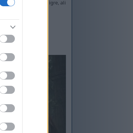
 dosadno lagan način igre, ali
sjajnim :-)
om