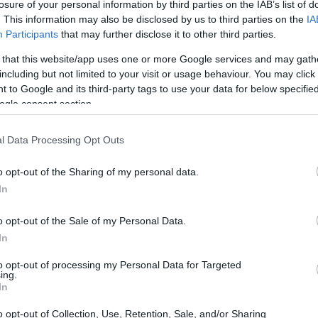
losure of your personal information by third parties on the IAB’s list of
ne bi bilo sasvim u pravu.
. This information may also be disclosed by us to third parties on the
IA
Participants
that may further disclose it to other third parties.
ali to je možda samo zato što sam bio više razine i imao Sc
vo je samo običan terenski boss, prvi je bio Legendarni boss,
 that this website/app uses one or more Google services and may gath
a koja izaziva paniku dovela je do nekih trenutaka u modu pi
including but not limited to your visit or usage behaviour. You may click 
 to Google and its third-party tags to use your data for below specifi
ogle consent section.
liko stvorenje nalik lavu koje puno skače okolo. Izuzetno je p
e brojne elementarne napade, ali i napadati u bliskoj borbi. 
l Data Processing Opt Outs
liski. Nisam sasvim siguran priziva li ih ili mi se samo prišu
ije moguće jer izbacuju otrovne oblake koji slažu Smrtonosnu 
o opt-out of the Sharing of my personal data.
ao jednako iritantnim kao i Grimizna trulež.
In
ć u obliku svog uobičajenog pomoćnika Black Knife Tichea
 - a posebno kada dobiju pomoć, pa ima više neprijatelja
o opt-out of the Sale of my Personal Data.
 I općenito, samo imati nekoga tko će sudjelovati u premla
In
esti stojeći sa strane i ispijajući zaslužene Crimson Tears,
ije zato što bih umirao u strašnim bolovima da nemam pomoć
to opt-out of processing my Personal Data for Targeted
ing.
In
lji o mom liku. Igram uglavnom kao Dexterity build. Moja or
finitetom. Bio sam na 222. razini i Scadutree Blessingu na 1
o opt-out of Collection, Use, Retention, Sale, and/or Sharing