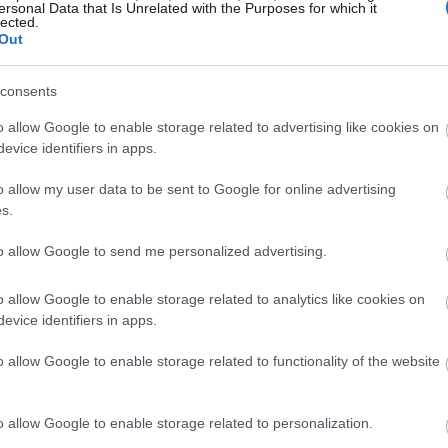
zumno za ovog bossa. Uvijek tražim idealnu sredinu gdje nije
ersonal Data that Is Unrelated with the Purposes for which it
lected.
a biti zaglavljen na istom bossu ;-)
Out
lajkajte ga i pretplatite se na
YouTube
u, što ga čini totalno 
consents
o allow Google to enable storage related to advertising like cookies on
telja inspirirana ovom borbom s šef
evice identifiers in apps.
o allow my user data to be sent to Google for online advertising
s.
to allow Google to send me personalized advertising.
o allow Google to enable storage related to analytics like cookies on
evice identifiers in apps.
o allow Google to enable storage related to functionality of the website
o allow Google to enable storage related to personalization.