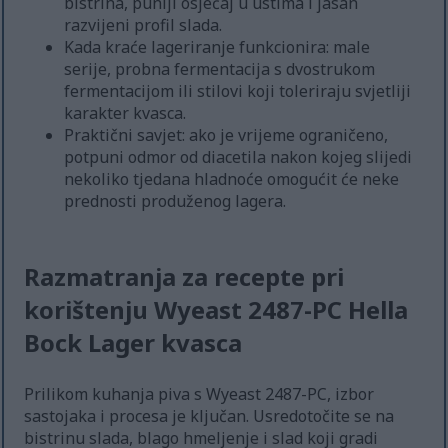
bistrina, puniji osjećaj u ustima i jasan
razvijeni profil slada.
Kada kraće lageriranje funkcionira: male
serije, probna fermentacija s dvostrukom
fermentacijom ili stilovi koji toleriraju svjetliji
karakter kvasca.
Praktični savjet: ako je vrijeme ograničeno,
potpuni odmor od diacetila nakon kojeg slijedi
nekoliko tjedana hladnoće omogućit će neke
prednosti produženog lagera.
Razmatranja za recepte pri
korištenju Wyeast 2487-PC Hella
Bock Lager kvasca
Prilikom kuhanja piva s Wyeast 2487-PC, izbor
sastojaka i procesa je ključan. Usredotočite se na
bistrinu slada, blago hmeljenje i slad koji gradi