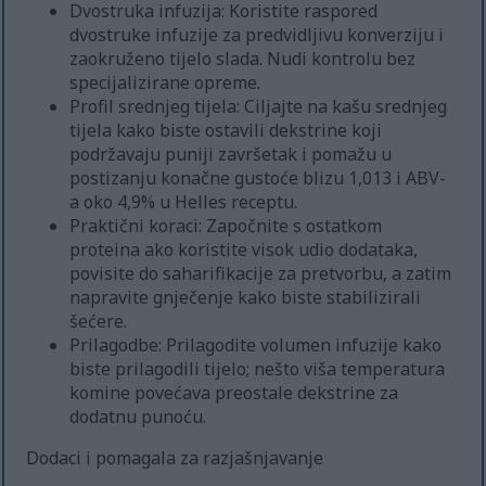
Dvostruka infuzija: Koristite raspored
dvostruke infuzije za predvidljivu konverziju i
zaokruženo tijelo slada. Nudi kontrolu bez
specijalizirane opreme.
Profil srednjeg tijela: Ciljajte na kašu srednjeg
tijela kako biste ostavili dekstrine koji
podržavaju puniji završetak i pomažu u
postizanju konačne gustoće blizu 1,013 i ABV-
a oko 4,9% u Helles receptu.
Praktični koraci: Započnite s ostatkom
proteina ako koristite visok udio dodataka,
povisite do saharifikacije za pretvorbu, a zatim
napravite gnječenje kako biste stabilizirali
šećere.
Prilagodbe: Prilagodite volumen infuzije kako
biste prilagodili tijelo; nešto viša temperatura
komine povećava preostale dekstrine za
dodatnu punoću.
Dodaci i pomagala za razjašnjavanje