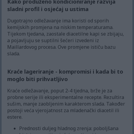
Kako produženo kondicioniranje razvija
sladni profil i osjećaj u ustima
Dugotrajno odležavanje ima koristi od sporih
kemijskih promjena na niskim temperaturama.
Tijekom tjedana, zaostale diacetilne kapi se zbijaju,
a pojavljuju se suptilni šećeri izvedeni iz
Maillardovog procesa. Ove promjene ističu bazu
slada.
Kraće lageriranje - kompromisi i kada bi to
moglo biti prihvatljivo
Kraće odležavanje, poput 2-4 tjedna, brže je za
probne serije ili eksperimentalne recepte. Rezultira
sušim, manje zaobljenim karakterom slada. Također
postoji veća vjerojatnost za mladenački diacetil ili
estere.
Prednosti duljeg hladnog zrenja: poboljšana