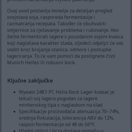
Ovaj uvod postavlja temelje za detaljan pregled
svojstava soja, rasporeda fermentacije i
razmatranja recepata. Također će obuhvatiti
smjernice za rješavanje problema i rukovanje. Ako
želite fermentirati lagere s pouzdanim sojem kvasca
koji naglašava karakter slada, sljedeći odjeljci će vas
voditi kroz brojanje stanica, odmore i postupke
lageriranja. To će vam pomoći da postignete čisti
Munich Helles ili robusni bock.
Ključne zaključke
Wyeast 2487-PC Hella Bock Lager kvasac je
tekući soj lagera pogodan za lagere
minhenskog tipa s naglaskom na slad.
Specifikacije proizvođača: atenuacija 70–74%,
srednja flokulacija, tolerancija ABV do 12%,
raspon fermentacije od 48 do 56°F.
Hladni oblozi i brza dostava pomažu u