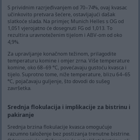
S prividnim razrjeđivanjem od 70–74%, ovaj kvasac
učinkovito pretvara šećere, ostavljajući dašak
slatkoće slada. Na primjer, Munich Helles s OG od
1,051 vjerojatno će dosegnuti FG od 1,013. To
rezultira uravnoteženim tijelom i ABV-om od oko
4,9%.
Za upravljanje konačnom težinom, prilagodite
temperaturu komine i omjer zrna. Više temperature
komine, oko 68–69 °C, povećavaju gustoću kvasca i
tijelo. Suprotno tome, niže temperature, blizu 64–65
°C, pojačavaju guljenje, što dovodi do sušeg
završetka.
Srednja flokulacija i implikacije za bistrinu i
pakiranje
Srednja brzina flokulacije kvasca omogućuje
razumno taloženje bez postizanja trenutne bistrine.