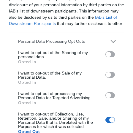
pomaže u suzbijanju voćnih estera, što rezultira
disclosure of your personal information by third parties on the
čišćim i hrskavijim pivom. Za piva s delikatnim
IAB’s list of downstream participants. This information may
profilom slada, preporučljivo je koristiti slad na
also be disclosed by us to third parties on the
IAB’s List of
hladnijem kraju spektra.
Downstream Participants
that may further disclose it to other
third parties.
Veličina startera i broj stanica za zdravu
Please note that this website/app uses one or more Google
Personal Data Processing Opt Outs
fermentaciju
services and may gather and store information including but
not limited to your visit or usage behaviour. You may click to
I want to opt-out of the Sharing of my
personal data.
S obzirom na tekući oblik Wyeast 2487, bitno je
grant or deny consent to Google and its third-party tags to
Opted In
uskladiti veličinu startera s gustoćom i volumenom
use your data for below specified purposes in below Google
šarže za zdrav broj stanica kvasca. Za standardne
consent section.
I want to opt-out of the Sale of my
Personal Data.
šarže od 5 galona, obično je dovoljan starter od 1,5-
Opted In
2,0 l. Međutim, za piva s višim OG, povećajte
volumen startera ili upotrijebite više pakiranja kako
I want to opt-out of processing my
biste spriječili dugo vrijeme kašnjenja i stresni
Personal Data for Targeted Advertising.
Opted In
kvasac.
I want to opt-out of Collection, Use,
Kad god je moguće, prije dodavanja provjerite
Retention, Sale, and/or Sharing of my
broj održivih stanica kvasca.
Personal Data that Is Unrelated with the
Purposes for which it was collected.
Starteri za vaganje za veće serije ili gravitacije
Opted Out