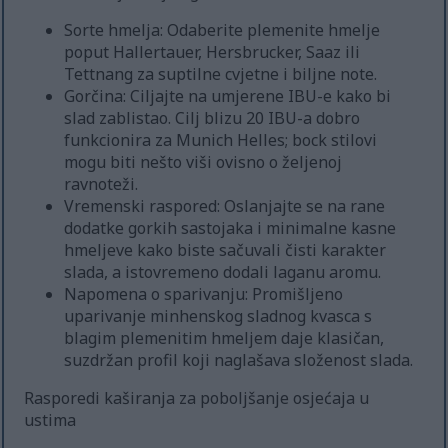
Sorte hmelja: Odaberite plemenite hmelje
poput Hallertauer, Hersbrucker, Saaz ili
Tettnang za suptilne cvjetne i biljne note.
Gorčina: Ciljajte na umjerene IBU-e kako bi
slad zablistao. Cilj blizu 20 IBU-a dobro
funkcionira za Munich Helles; bock stilovi
mogu biti nešto viši ovisno o željenoj
ravnoteži.
Vremenski raspored: Oslanjajte se na rane
dodatke gorkih sastojaka i minimalne kasne
hmeljeve kako biste sačuvali čisti karakter
slada, a istovremeno dodali laganu aromu.
Napomena o sparivanju: Promišljeno
uparivanje minhenskog sladnog kvasca s
blagim plemenitim hmeljem daje klasičan,
suzdržan profil koji naglašava složenost slada.
Rasporedi kaširanja za poboljšanje osjećaja u
ustima