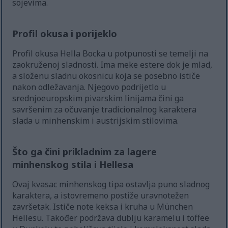
sojevima.
Profil okusa i porijeklo
Profil okusa Hella Bocka u potpunosti se temelji na
zaokruženoj sladnosti. Ima meke estere dok je mlad,
a složenu sladnu okosnicu koja se posebno ističe
nakon odležavanja. Njegovo podrijetlo u
srednjoeuropskim pivarskim linijama čini ga
savršenim za očuvanje tradicionalnog karaktera
slada u minhenskim i austrijskim stilovima.
Što ga čini prikladnim za lagere
minhenskog stila i Hellesa
Ovaj kvasac minhenskog tipa ostavlja puno sladnog
karaktera, a istovremeno postiže uravnotežen
završetak. Ističe note keksa i kruha u München
Hellesu. Također podržava dublju karamelu i toffee