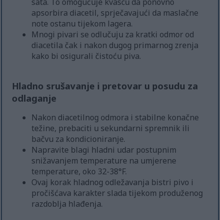
sata. To omogućuje kvascu da ponovno
apsorbira diacetil, sprječavajući da maslačne
note ostanu tijekom lagera.
Mnogi pivari se odlučuju za kratki odmor od
diacetila čak i nakon dugog primarnog zrenja
kako bi osigurali čistoću piva.
Hladno srušavanje i pretovar u posudu za
odlaganje
Nakon diacetilnog odmora i stabilne konačne
težine, prebaciti u sekundarni spremnik ili
bačvu za kondicioniranje.
Napravite blagi hladni udar postupnim
snižavanjem temperature na umjerene
temperature, oko 32-38°F.
Ovaj korak hladnog odležavanja bistri pivo i
pročišćava karakter slada tijekom produženog
razdoblja hlađenja.