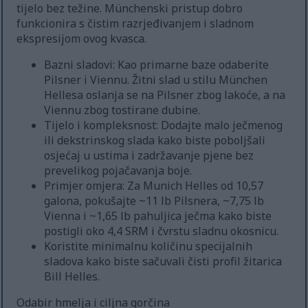
tijelo bez težine. Münchenski pristup dobro
funkcionira s čistim razrjeđivanjem i sladnom
ekspresijom ovog kvasca.
Bazni sladovi: Kao primarne baze odaberite
Pilsner i Viennu. Žitni slad u stilu München
Hellesa oslanja se na Pilsner zbog lakoće, a na
Viennu zbog tostirane dubine.
Tijelo i kompleksnost: Dodajte malo ječmenog
ili dekstrinskog slada kako biste poboljšali
osjećaj u ustima i zadržavanje pjene bez
prevelikog pojačavanja boje.
Primjer omjera: Za Munich Helles od 10,57
galona, pokušajte ~11 lb Pilsnera, ~7,75 lb
Vienna i ~1,65 lb pahuljica ječma kako biste
postigli oko 4,4 SRM i čvrstu sladnu okosnicu.
Koristite minimalnu količinu specijalnih
sladova kako biste sačuvali čisti profil žitarica
Bill Helles.
Odabir hmelja i ciljna gorčina