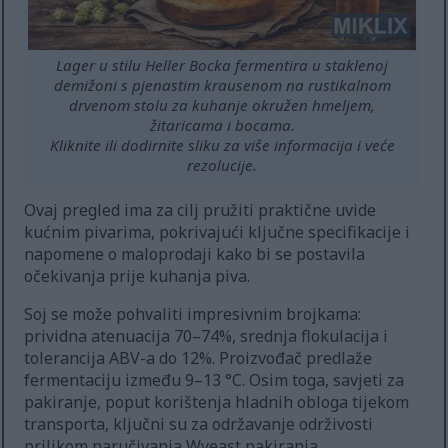
Lager u stilu Heller Bocka fermentira u staklenoj
demižoni s pjenastim krausenom na rustikalnom
drvenom stolu za kuhanje okružen hmeljem,
žitaricama i bocama.
Kliknite ili dodirnite sliku za više informacija i veće
rezolucije.
Ovaj pregled ima za cilj pružiti praktične uvide
kućnim pivarima, pokrivajući ključne specifikacije i
napomene o maloprodaji kako bi se postavila
očekivanja prije kuhanja piva.
Soj se može pohvaliti impresivnim brojkama:
prividna atenuacija 70–74%, srednja flokulacija i
tolerancija ABV-a do 12%. Proizvođač predlaže
fermentaciju između 9–13 °C. Osim toga, savjeti za
pakiranje, poput korištenja hladnih obloga tijekom
transporta, ključni su za održavanje održivosti
prilikom naručivanja Wyeast pakiranja.