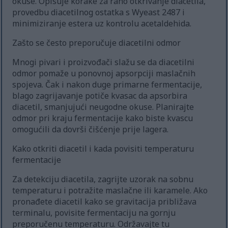
okuse. Opisuje korake za rano otkrivanje diacetila,
provedbu diacetilnog ostatka s Wyeast 2487 i
minimiziranje estera uz kontrolu acetaldehida.
Zašto se često preporučuje diacetilni odmor
Mnogi pivari i proizvođači slažu se da diacetilni
odmor pomaže u ponovnoj apsorpciji maslačnih
spojeva. Čak i nakon duge primarne fermentacije,
blago zagrijavanje potiče kvasac da apsorbira
diacetil, smanjujući neugodne okuse. Planirajte
odmor pri kraju fermentacije kako biste kvascu
omogućili da dovrši čišćenje prije lagera.
Kako otkriti diacetil i kada povisiti temperaturu
fermentacije
Za detekciju diacetila, zagrijte uzorak na sobnu
temperaturu i potražite maslačne ili karamele. Ako
pronađete diacetil kako se gravitacija približava
terminalu, povisite fermentaciju na gornju
preporučenu temperaturu. Održavajte tu