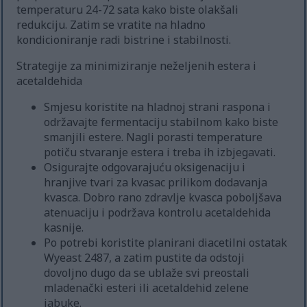
temperaturu 24-72 sata kako biste olakšali
redukciju. Zatim se vratite na hladno
kondicioniranje radi bistrine i stabilnosti.
Strategije za minimiziranje neželjenih estera i
acetaldehida
Smjesu koristite na hladnoj strani raspona i
održavajte fermentaciju stabilnom kako biste
smanjili estere. Nagli porasti temperature
potiču stvaranje estera i treba ih izbjegavati.
Osigurajte odgovarajuću oksigenaciju i
hranjive tvari za kvasac prilikom dodavanja
kvasca. Dobro rano zdravlje kvasca poboljšava
atenuaciju i podržava kontrolu acetaldehida
kasnije.
Po potrebi koristite planirani diacetilni ostatak
Wyeast 2487, a zatim pustite da odstoji
dovoljno dugo da se ublaže svi preostali
mladenački esteri ili acetaldehid zelene
jabuke.