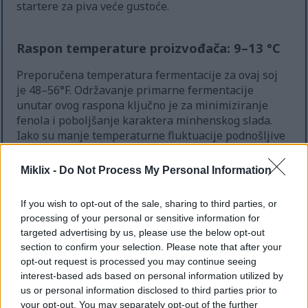
startere za piva veće gustoće.
Raspon temperature proizvođača: 9–13 °C
Preporučena temperatura fermentacije za ovaj soj
je 48–56°F. Održavanje primarne fermentacije
unutar ovog raspona ključno je za minimiziranje
fenola i poboljšanje karaktera minhenskog slada.
Iako su manje temperaturne fluktuacije podnošljive
u početku, dugotrajna odstupanja mogu dovesti do
neželjenih estera ili spore fermentacije.
Miklix -
Do Not Process My Personal Information
If you wish to opt-out of the sale, sharing to third parties, or
Preporučene temperature točenja za čiste
processing of your personal or sensitive information for
lagere
targeted advertising by us, please use the below opt-out
section to confirm your selection. Please note that after your
Mnogi pivari ciljaju na temperaturu sladavine od
opt-out request is processed you may continue seeing
oko 45°F za Wyeast 2487. Zatim dopuštaju da se
interest-based ads based on personal information utilized by
sladovina zagrije na oko 48°F za glavnu fazu
us or personal information disclosed to third parties prior to
fermentacije. Ova niža temperatura sladanja
your opt-out. You may separately opt-out of the further