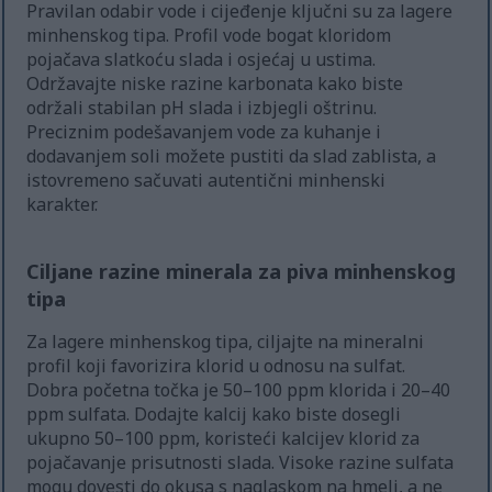
Pravilan odabir vode i cijeđenje ključni su za lagere
minhenskog tipa. Profil vode bogat kloridom
pojačava slatkoću slada i osjećaj u ustima.
Održavajte niske razine karbonata kako biste
održali stabilan pH slada i izbjegli oštrinu.
Preciznim podešavanjem vode za kuhanje i
dodavanjem soli možete pustiti da slad zablista, a
istovremeno sačuvati autentični minhenski
karakter.
Ciljane razine minerala za piva minhenskog
tipa
Za lagere minhenskog tipa, ciljajte na mineralni
profil koji favorizira klorid u odnosu na sulfat.
Dobra početna točka je 50–100 ppm klorida i 20–40
ppm sulfata. Dodajte kalcij kako biste dosegli
ukupno 50–100 ppm, koristeći kalcijev klorid za
pojačavanje prisutnosti slada. Visoke razine sulfata
mogu dovesti do okusa s naglaskom na hmelj, a ne