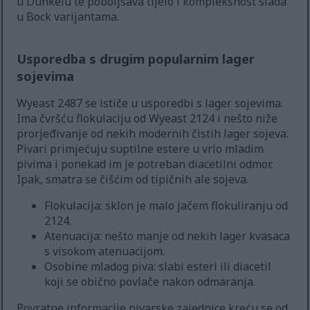
u Dunkelu te poboljšava tijelo i kompleksnost slada
u Bock varijantama.
Usporedba s drugim popularnim lager
sojevima
Wyeast 2487 se ističe u usporedbi s lager sojevima.
Ima čvršću flokulaciju od Wyeast 2124 i nešto niže
prorjeđivanje od nekih modernih čistih lager sojeva.
Pivari primjećuju suptilne estere u vrlo mladim
pivima i ponekad im je potreban diacetilni odmor.
Ipak, smatra se čišćim od tipičnih ale sojeva.
Flokulacija: sklon je malo jačem flokuliranju od
2124.
Atenuacija: nešto manje od nekih lager kvasaca
s visokom atenuacijom.
Osobine mladog piva: slabi esteri ili diacetil
koji se obično povlače nakon odmaranja.
Povratne informacije pivarske zajednice kreću se od