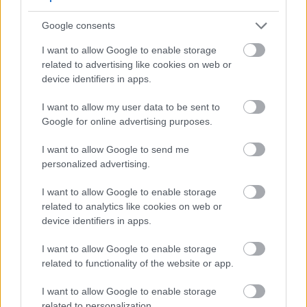
iznad 1,060.
Držite transport na hladnom pomoću hladnih
Google consents
obloga kako biste sačuvali broj održivih
stanica na dan kuhanja.
I want to allow Google to enable storage
related to advertising like cookies on web or
device identifiers in apps.
Raspored fermentacije: korak po
I want to allow my user data to be sent to
korak za čiste rezultate
Google for online advertising purposes.
I want to allow Google to send me
Utvrdite precizan raspored fermentacije za lagere
personalized advertising.
kako biste osigurali čiste i konzistentne okuse.
Počnite hlađenjem sladovine do donje granice
I want to allow Google to enable storage
optimalnog raspona kvasca. Unaprijed pripremite
related to analytics like cookies on web or
starter ili smack paket. Zatim, navedite redoslijed
device identifiers in apps.
zadržavanja i prelijevanja prije kuhanja.
I want to allow Google to enable storage
related to functionality of the website or app.
Hlađenje, zagrijavanje i početno
zadržavanje na niskoj temperaturi
I want to allow Google to enable storage
related to personalization.