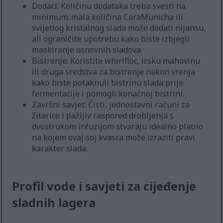
Dodaci: Količinu dodataka treba svesti na
minimum; mala količina CaraMunicha ili
svijetlog kristalnog slada može dodati nijansu,
ali ograničite upotrebu kako biste izbjegli
maskiranje osnovnih sladova.
Bistrenje: Koristite whirlfloc, irsku mahovinu
ili druga sredstva za bistrenje nakon vrenja
kako biste potaknuli bistrinu slada prije
fermentacije i pomogli konačnoj bistrini.
Završni savjet: Čisti, jednostavni računi za
žitarice i pažljiv raspored drobljenja s
dvostrukom infuzijom stvaraju idealno platno
na kojem ovaj soj kvasca može izraziti pravi
karakter slada.
Profil vode i savjeti za cijeđenje
sladnih lagera