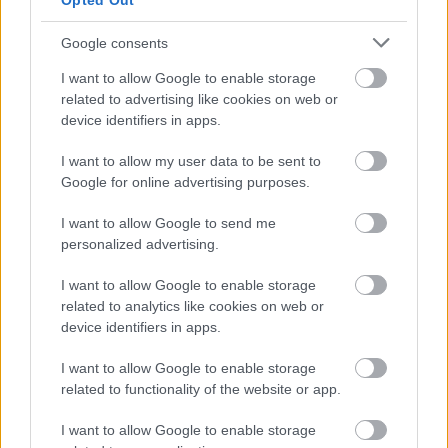
Opted Out
pokreće veliki dio javnog interneta, a ova web
stranica nije iznimka, doista je implementirana u
Google consents
NGINX konfiguraciji.
I want to allow Google to enable storage
related to advertising like cookies on web or
Najnoviji postovi u ovoj kategoriji i njenim
device identifiers in apps.
potkategorijama:
I want to allow my user data to be sent to
Kako postaviti zasebne PHP-FPM
Google for online advertising purposes.
skupove u NGINX-u
I want to allow Google to send me
Objavljeno u
NGINX
15. veljače 2025. u 11:55:31 UTC
U ovom članku prolazim kroz korake
personalized advertising.
konfiguracije potrebne za pokretanje više PHP-
I want to allow Google to enable storage
FPM pool-ova i povezivanje NGINX-a s njima
related to analytics like cookies on web or
putem FastCGI-ja, što omogućuje odvajanje
device identifiers in apps.
procesa i izolaciju između virtualnih hostova.
Pročitaj više...
I want to allow Google to enable storage
related to functionality of the website or app.
Brisanje NGINX predmemorije stavlja
kritične pogreške prekida veze u
I want to allow Google to enable storage
zapisnik pogrešaka