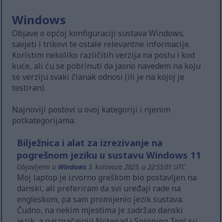
Windows
Objave o općoj konfiguraciji sustava Windows,
savjeti i trikovi te ostale relevantne informacije.
Koristim nekoliko različitih verzija na poslu i kod
kuće, ali ću se pobrinuti da jasno navedem na koju
se verziju svaki članak odnosi (ili je na kojoj je
testiran).
Najnoviji postovi u ovoj kategoriji i njenim
potkategorijama:
Bilježnica i alat za izrezivanje na
pogrešnom jeziku u sustavu Windows 11
Objavljeno u
Windows
3. kolovoza 2025. u 22:55:01 UTC
Moj laptop je izvorno greškom bio postavljen na
danski, ali preferiram da svi uređaji rade na
engleskom, pa sam promijenio jezik sustava.
Čudno, na nekim mjestima je zadržao danski
jezik, a najznačajniji Notepad i Snipping Tool su