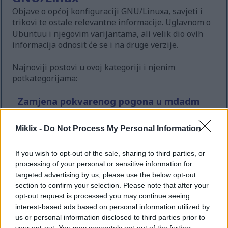
Objave o općoj konfiguraciji GNU/Linuxa, savjeti i
trikovi te ostale relevantne informacije. Uglavnom o
Ubuntuu i njegovim varijantama, ali velik dio ovih
informacija odnosit će se i na druge verzije.
Najnoviji postovi u ovoj kategoriji i njenim
potkategorijama:
Zamjena pokvarenog pogona u mdadm
polju na Ubuntuu
Objavljeno u
GNU/Linux
15. veljače 2025. u 22:05:33 UTC
Miklix -
Do Not Process My Personal Information
Ako se nalazite u strašnoj situaciji kvara diska u
mdadm RAID polju, ovaj članak objašnjava kako
If you wish to opt-out of the sale, sharing to third parties, or
ga ispravno zamijeniti na Ubuntu sustavu.
processing of your personal or sensitive information for
Pročitaj više...
targeted advertising by us, please use the below opt-out
section to confirm your selection. Please note that after your
Kako prisilno prekinuti proces u
opt-out request is processed you may continue seeing
GNU/Linuxu
interest-based ads based on personal information utilized by
Objavljeno u
GNU/Linux
15. veljače 2025. u 21:51:47 UTC
us or personal information disclosed to third parties prior to
Ovaj članak objašnjava kako prepoznati