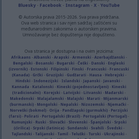
Bluesky
-
Facebook
-
Instagram
-
X
-
YouTube
© Autorska prava 2015-2026. Sva prava pridržana.
Ova web stranica i sav njen sadržaj zaštićeni su
međunarodnim zakonima o autorskim pravima.
Umnožavanje bez dopuštenja nije dopušteno.
Ova stranica je dostupna i na ovim jezicima:
Afrikaans
-
Albanski
-
Arapski
-
Armenski
-
Azerbajdžanski
-
Bengalski
-
Bosanski
-
Bugarski
-
Češki
-
Danski
-
Engleski
(izvornik)
-
Estonski
-
Filipinski
-
Finski
-
Francuski
-
Francuski
(Kanada)
-
Grčki
-
Gruzijski
-
Gudžarati
-
Hausa
-
Hebrejski
-
Hindski
-
Indonezijski
-
Islandski
-
Japanski
-
Javanski
-
Kannada
-
Katalonski
-
Kineski (pojednostavljeni)
-
Kineski
(tradicionalni)
-
Korejski
-
Latvijski
-
Litvanski
-
Mađarski
-
Makedonski
-
Malajalamski
-
Malajski
-
Marati
-
Mijanmarski
(burmanski)
-
Mongolski
-
Nepalski
-
Nizozemski
-
Njemački
-
Norveški (bokmol)
-
Orija
-
Pandžapski (gurmukhi)
-
Perzijski
(farsi)
-
Polirati
-
Portugalski (Brazil)
-
Portugalski (Portugal)
-
Rumunjski
-
Ruski
-
Slovački
-
Slovenski
-
Španjolski
-
Srpski
(ćirilica)
-
Srpski (latinica)
-
Sundanski
-
Svahili
-
Švedski
-
Tajlandski
-
Talijanski
-
Tamil
-
Teluški
-
Turski
-
Ukrajinski
-