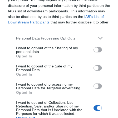
your opt-out. You may separately opt-out of the further
zamrznuti proces i prisilno ga zaustaviti u
disclosure of your personal information by third parties on the
Ubuntuu.
Pročitaj više...
IAB’s list of downstream participants. This information may
also be disclosed by us to third parties on the
IAB’s List of
Kako postaviti vatrozid na Ubuntu
Downstream Participants
that may further disclose it to other
poslužitelju
third parties.
Objavljeno u
GNU/Linux
15. veljače 2025. u 21:37:47 UTC
Please note that this website/app uses one or more Google
Personal Data Processing Opt Outs
Ovaj članak objašnjava i daje neke primjere kako
services and may gather and store information including but
postaviti vatrozid na GNU/Linuxu pomoću ufw,
not limited to your visit or usage behaviour. You may click to
I want to opt-out of the Sharing of my
što je skraćenica za Nekomplicirani vatrozid - i
personal data.
grant or deny consent to Google and its third-party tags to
Opted In
naziv je prikladan, to je zaista vrlo jednostavan
use your data for below specified purposes in below Google
način da se uvjerite da nemate otvoreno više
consent section.
I want to opt-out of the Sale of my
portova nego što vam je potrebno.
Pročitaj više...
Personal Data.
Opted In
Više postova...
I want to opt-out of processing my
Personal Data for Targeted Advertising.
Opted In
NGINX
I want to opt-out of Collection, Use,
Objave o NGINX-u, jednom od najboljih i
Retention, Sale, and/or Sharing of my
Personal Data that Is Unrelated with the
najpopularnijih web poslužitelja/proxyja za
Purposes for which it was collected.
predmemoriju na svijetu. Izravno ili neizravno