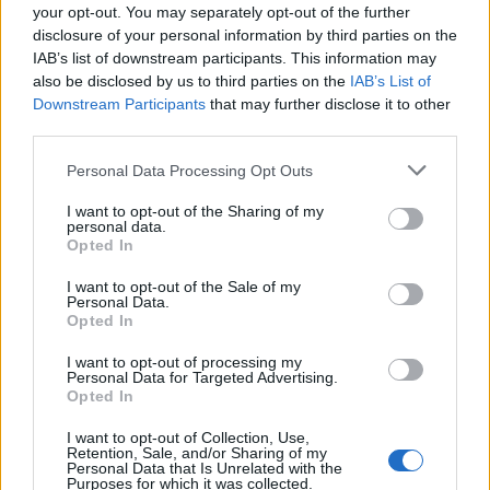
your opt-out. You may separately opt-out of the further
procesa in ga prisilno ustaviti v Ubuntuju.
disclosure of your personal information by third parties on the
Preberite več...
IAB’s list of downstream participants. This information may
also be disclosed by us to third parties on the
IAB’s List of
Kako nastaviti požarni zid na strežniku
Downstream Participants
that may further disclose it to other
Ubuntu
third parties.
Objavljeno v
GNU/Linux
15. februar 2025 ob 9:34:27 pop. UTC
Ta članek pojasnjuje in ponuja nekaj primerov,
Please note that this website/app uses one or more Google
Personal Data Processing Opt Outs
kako nastaviti požarni zid v sistemu GNU/Linux z
services and may gather and store information including but
uporabo ukaza ufw, kar je okrajšava za
not limited to your visit or usage behaviour. You may click to
I want to opt-out of the Sharing of my
personal data.
grant or deny consent to Google and its third-party tags to
Nezapleten požarni zid (Uncomplicated FireWall)
Opted In
use your data for below specified purposes in below Google
– in ime je primerno, saj je res zelo preprost
consent section.
način, da zagotovite, da nimate odprtih več vrat,
I want to opt-out of the Sale of my
Personal Data.
kot jih potrebujete.
Preberite več...
Opted In
Več objav...
I want to opt-out of processing my
Personal Data for Targeted Advertising.
Opted In
NGINX
I want to opt-out of Collection, Use,
Retention, Sale, and/or Sharing of my
Objave o NGINX-u, enem najboljših in najbolj
Personal Data that Is Unrelated with the
Purposes for which it was collected.
priljubljenih spletnih strežnikov/predpomnilniških