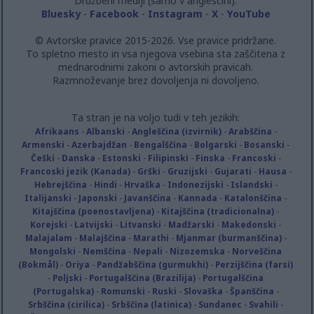
Družbeni mediji (samo v angleščini):
Bluesky
-
Facebook
-
Instagram
-
X
-
YouTube
© Avtorske pravice 2015-2026. Vse pravice pridržane.
To spletno mesto in vsa njegova vsebina sta zaščitena z
mednarodnimi zakoni o avtorskih pravicah.
Razmnoževanje brez dovoljenja ni dovoljeno.
Ta stran je na voljo tudi v teh jezikih:
Afrikaans
-
Albanski
-
Angleščina (izvirnik)
-
Arabščina
-
Armenski
-
Azerbajdžan
-
Bengalščina
-
Bolgarski
-
Bosanski
-
Češki
-
Danska
-
Estonski
-
Filipinski
-
Finska
-
Francoski
-
Francoski jezik (Kanada)
-
Grški
-
Gruzijski
-
Gujarati
-
Hausa
-
Hebrejščina
-
Hindi
-
Hrvaška
-
Indonezijski
-
Islandski
-
Italijanski
-
Japonski
-
Javanščina
-
Kannada
-
Katalonščina
-
Kitajščina (poenostavljena)
-
Kitajščina (tradicionalna)
-
Korejski
-
Latvijski
-
Litvanski
-
Madžarski
-
Makedonski
-
Malajalam
-
Malajščina
-
Marathi
-
Mjanmar (burmanščina)
-
Mongolski
-
Nemščina
-
Nepali
-
Nizozemska
-
Norveščina
(Bokmål)
-
Oriya
-
Pandžabščina (gurmukhi)
-
Perzijščina (farsi)
-
Poljski
-
Portugalščina (Brazilija)
-
Portugalščina
(Portugalska)
-
Romunski
-
Ruski
-
Slovaška
-
Španščina
-
Srbščina (cirilica)
-
Srbščina (latinica)
-
Sundanec
-
Svahili
-