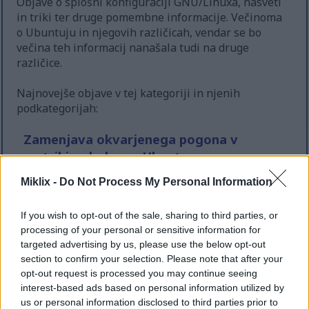
Objave o splošni konfiguraciji GNU/Linuxa, nasveti
in triki ter druge pomembne informacije. Večinoma
o Ubuntuju in njegovih različicah, vendar se bo
večina teh informacij nanašala tudi na druge
različice.
Najnovejše objave v tej kategoriji in njenih
podkategorijah:
Zamenjava okvarjenega pogona v
matriki mdadm na Ubuntu
Objavljeno v
GNU/Linux
15. februar 2025 ob 10:02:34 pop.
Miklix -
Do Not Process My Personal Information
UTC
Če se znajdete v strašni situaciji, ko vam v RAID
If you wish to opt-out of the sale, sharing to third parties, or
polju mdadm pride do okvare pogona, vam bo ta
processing of your personal or sensitive information for
članek razložil, kako ga pravilno zamenjati v
targeted advertising by us, please use the below opt-out
sistemu Ubuntu.
Preberite več...
section to confirm your selection. Please note that after your
Kako prisilno ubiti proces v GNU/Linux
opt-out request is processed you may continue seeing
interest-based ads based on personal information utilized by
Objavljeno v
GNU/Linux
15. februar 2025 ob 9:44:49 pop. UTC
us or personal information disclosed to third parties prior to
Ta članek pojasnjuje, kako prepoznati zastoj