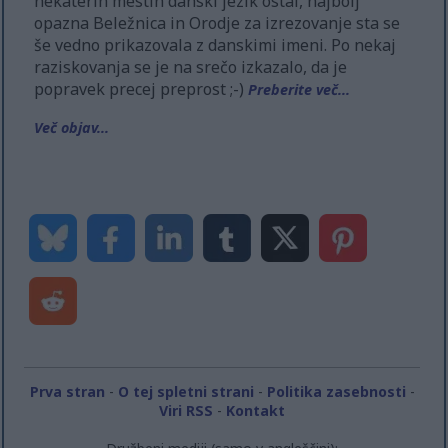
nekaterih mestih danski jezik ostal, najbolj
opazna Beležnica in Orodje za izrezovanje sta se
še vedno prikazovala z danskimi imeni. Po nekaj
raziskovanja se je na srečo izkazalo, da je
popravek precej preprost ;-)
Preberite več...
Več objav...
Prva stran
-
O tej spletni strani
-
Politika zasebnosti
-
Viri RSS
-
Kontakt