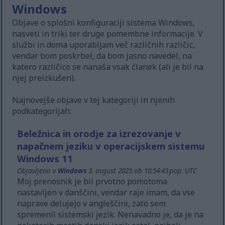
Windows
Objave o splošni konfiguraciji sistema Windows,
nasveti in triki ter druge pomembne informacije. V
službi in doma uporabljam več različnih različic,
vendar bom poskrbel, da bom jasno navedel, na
katero različico se nanaša vsak članek (ali je bil na
njej preizkušen).
Najnovejše objave v tej kategoriji in njenih
podkategorijah:
Beležnica in orodje za izrezovanje v
napačnem jeziku v operacijskem sistemu
Windows 11
Objavljeno v
Windows
3. avgust 2025 ob 10:54:43 pop. UTC
Moj prenosnik je bil prvotno pomotoma
nastavljen v danščini, vendar raje imam, da vse
naprave delujejo v angleščini, zato sem
spremenil sistemski jezik. Nenavadno je, da je na