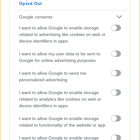
Opted Out
proxyjev na svetu. Neposredno ali posredno poganja
velik del javnega svetovnega spleta in to spletno
Google consents
mesto ni izjema, saj je dejansko nameščeno v
konfiguraciji NGINX.
I want to allow Google to enable storage
related to advertising like cookies on web or
Najnovejše objave v tej kategoriji in njenih
device identifiers in apps.
podkategorijah:
I want to allow my user data to be sent to
Google for online advertising purposes.
Kako nastaviti ločena območja PHP-FPM
v NGINX
I want to allow Google to send me
Objavljeno v
NGINX
15. februar 2025 ob 11:53:04 dop. UTC
personalized advertising.
V tem članku bom pregledal korake konfiguracije,
potrebne za zagon več PHP-FPM bazenov in
I want to allow Google to enable storage
povezavo NGINX z njimi prek FastCGI, kar
related to analytics like cookies on web or
omogoča ločevanje in izolacijo procesov med
device identifiers in apps.
virtualnimi gostitelji.
Preberite več...
I want to allow Google to enable storage
Brisanje predpomnilnika NGINX vnese
related to functionality of the website or app.
kritične napake pri prekinitvi povezave v
I want to allow Google to enable storage
dnevnik napak