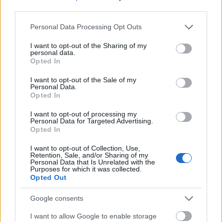
Ovaj popis možete pronaći pod Postavke / Vrijeme i
third parties.
jezik / Jezik i regija.
Please note that this website/app uses one or more Google
Personal Data Processing Opt Outs
Kao što piše odmah iznad popisa, aplikacije iz
services and may gather and store information including but
Microsoft Storea prikazat će se na prvom
not limited to your visit or usage behaviour. You may click to
I want to opt-out of the Sharing of my
personal data.
podržanom jeziku na ovom popisu.
grant or deny consent to Google and its third-party tags to
Opted In
use your data for below specified purposes in below Google
Na mom laptopu je na vrhu pisalo engleski
consent section.
I want to opt-out of the Sale of my
(Danska), i očito je to uzrokovalo da se Notepad i
Personal Data.
Opted In
Snipping Tool (i moguće drugi koje nisam
primijetio) pojavljuju na danskom, iako je jezik
I want to opt-out of processing my
trebao biti engleski.
Personal Data for Targeted Advertising.
Opted In
Problem je riješen premještanjem engleskog
(Sjedinjene Američke Države) na vrh. Tada se
I want to opt-out of Collection, Use,
Retention, Sale, and/or Sharing of my
Notepad zvao Notepad, a Snipping Tool se ponovno
Personal Data that Is Unrelated with the
zvao Snipping Tool, kako se i pretpostavlja ;-)
Purposes for which it was collected.
Opted Out
Pretpostavljam da se to odnosi i na druge jezike, kao
Google consents
što je pokretanje sustava na danskom i prikaz
Notepada i Snipping Toola na engleskom, ali to
I want to allow Google to enable storage
nisam testirao.