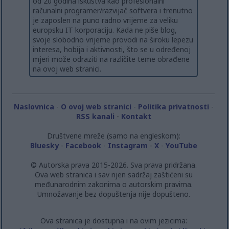
od 20 godina iskustva kao profesionalni
računalni programer/razvijač softvera i trenutno
je zaposlen na puno radno vrijeme za veliku
europsku IT korporaciju. Kada ne piše blog,
svoje slobodno vrijeme provodi na široku lepezu
interesa, hobija i aktivnosti, što se u određenoj
mjeri može odraziti na različite teme obrađene
na ovoj web stranici.
Naslovnica
-
O ovoj web stranici
-
Politika privatnosti
-
RSS kanali
-
Kontakt
Društvene mreže (samo na engleskom):
Bluesky
-
Facebook
-
Instagram
-
X
-
YouTube
© Autorska prava 2015-2026. Sva prava pridržana.
Ova web stranica i sav njen sadržaj zaštićeni su
međunarodnim zakonima o autorskim pravima.
Umnožavanje bez dopuštenja nije dopušteno.
Ova stranica je dostupna i na ovim jezicima: