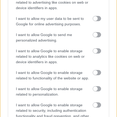
related to advertising like cookies on web or
device identifiers in apps.
I want to allow my user data to be sent to
Google for online advertising purposes.
I want to allow Google to send me
personalized advertising.
I want to allow Google to enable storage
related to analytics like cookies on web or
device identifiers in apps.
Postavke jezika i regije za Windows 11 koje prikazuju
opcije za engleski i danski.
I want to allow Google to enable storage
Kliknite ili dodirnite sliku za više informacija i veće
related to functionality of the website or app.
rezolucije.
I want to allow Google to enable storage
Pretpostavljam da je možda čudno da Danac
related to personalization.
preferira sve pokretati na engleskom, ali budući da
na poslu moram koristiti softver na engleskom
I want to allow Google to enable storage
jeziku, općenito je lakše tražiti engleske pojmove na
related to security, including authentication
internetu. Zbog toga mi je manje zbunjujuće
functionality and fraud prevention, and other