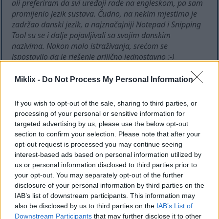
ali preferiram da svi uređaji rade na engleskom, pa sam
promijenio jezik sustava. Čudno, na nekim mjestima je
zadržao danski jezik, a najznačajniji Notepad i Snipping
Tool su se i dalje pojavljivali sa svojim danskim
nazivima. Nakon malo istraživanja, srećom se
ispostavilo da je rješenje prilično jednostavno ;-)
Miklix -
Do Not Process My Personal Information
Ova je stranica strojno prevedena s engleskog
kako bi bila dostupna što većem broju ljudi.
If you wish to opt-out of the sale, sharing to third parties, or
Nažalost, strojno prevođenje još nije usavršena
processing of your personal or sensitive information for
tehnologija pa se mogu pojaviti pogreške. Ako
targeted advertising by us, please use the below opt-out
želite, izvornu englesku verziju možete
section to confirm your selection. Please note that after your
pogledati ovdje:
opt-out request is processed you may continue seeing
Notepad and Snipping Tool in Wrong
interest-based ads based on personal information utilized by
Language on Windows 11
us or personal information disclosed to third parties prior to
your opt-out. You may separately opt-out of the further
disclosure of your personal information by third parties on the
Kako se ispostavilo, čini se da je to kontrolirano
IAB’s list of downstream participants. This information may
popisom preferiranih jezika.
also be disclosed by us to third parties on the
IAB’s List of
Downstream Participants
that may further disclose it to other