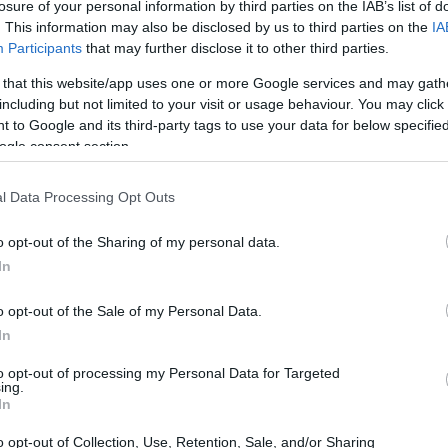
vih dobi i razina tjelesne spremnosti koji traže optimalno 
losure of your personal information by third parties on the IAB’s list of
. This information may also be disclosed by us to third parties on the
IA
nenađujuće prednosti satova spinninga
Participants
that may further disclose it to other third parties.
 u 08:49:25 UTC
 that this website/app uses one or more Google services and may gath
iciklizam, postao je omiljena vježba u cijelom svijetu. Počelo
including but not limited to your visit or usage behaviour. You may click 
og intenziteta nije samo zabavna, već i jača vaše zdravlje n
 to Google and its third-party tags to use your data for below specifi
u atmosferu, spinning može uvelike poboljšati zdravlje vaše
ogle consent section.
graditi mišiće, pa čak i podići raspoloženje. Ovaj članak go
o bi njegovo dodavanje vašem planu fitnessa moglo biti vel
l Data Processing Opt Outs
ninga: ojačajte svoje zdravlje bez bolova u zglo
 u 08:38:10 UTC
o opt-out of the Sharing of my personal data.
 izbor za one koji žele dobro zaokruženo vježbanje s minimal
In
enjalice za stepenice, privlačan širokom rasponu razina kon
a zdravlje kardiovaskularnog sustava, već također pomaže 
o opt-out of the Sale of my Personal Data.
ih skupina. Kako njegove zdravstvene prednosti postaju očig
In
 i domovima.
Pročitaj više...
to opt-out of processing my Personal Data for Targeted
jama: Sagorijevanje masti, jačanje snage i jačanje
ing.
In
 u 08:11:06 UTC
metoda koja spaja snagu i kardio u jednu dinamičnu vježbu. T
o opt-out of Collection, Use, Retention, Sale, and/or Sharing