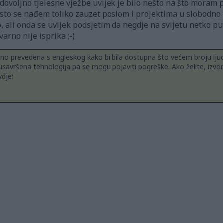
dovoljno tjelesne vježbe uvijek je bilo nešto na što moram paz
sto se nađem toliko zauzet poslom i projektima u slobodno
, ali onda se uvijek podsjetim da negdje na svijetu netko p
varno nije isprika ;-)
jno prevedena s engleskog kako bi bila dostupna što većem broju ljud
usavršena tehnologija pa se mogu pojaviti pogreške. Ako želite, izvor
dje: