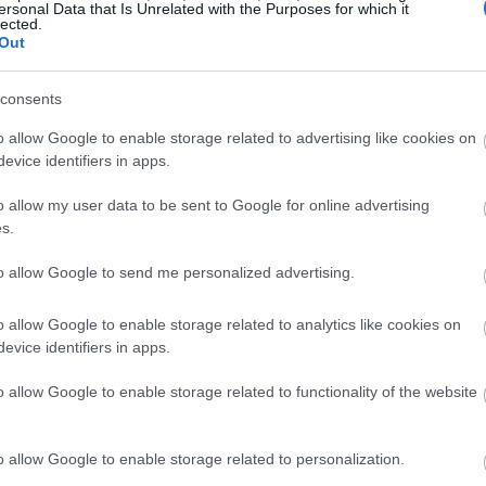
ne kondicije. Od početnika do iskusnih sportaša, vježbanje s
ersonal Data that Is Unrelated with the Purposes for which it
lected.
otočuju se na vježbanje cijelog tijela, poboljšavaju zdravl
Out
 u gubitku masnoće. Bavljenje girjama predstavlja zabavan 
izdržljivosti. Ova se metoda ističe svojom sposobnošću da zad
consents
m dodatkom svakoj rutini vježbanja.
Pročitaj više...
o allow Google to enable storage related to advertising like cookies on
ira vaše tijelo i um: Znanstveno potkrijepljene p
evice identifiers in apps.
 u 07:43:11 UTC
r u svijetu fitnessa, privlačeći entuzijaste svih razina. Pred
o allow my user data to be sent to Google for online advertising
ijsko dizanje utega i gimnastiku u dinamične vježbe. Ove se 
s.
 i fizičko i mentalno zdravlje. Kako sve više ljudi traži uč
 pojavljuju se diljem svijeta. Ovaj članak istražuje zdravstve
to allow Google to send me personalized advertising.
iti vaše tijelo i um.
Pročitaj više...
o allow Google to enable storage related to analytics like cookies on
e: Kako hodanje po stazama poboljšava vaše tijelo
evice identifiers in apps.
 u 07:35:48 UTC
stavne aktivnosti na otvorenom; to je ulaz u bogatstvo zdrav
o allow Google to enable storage related to functionality of the website
zdravlje. Dok istražujete razne staze, povezujete se s prirod
nog blagostanja. Istraživanja pokazuju da redovito planinare
oboljšava vaše raspoloženje i pomaže u izgradnji društvenih
o allow Google to enable storage related to personalization.
jate holistički pristup boljem zdravlju.
Pročitaj više...