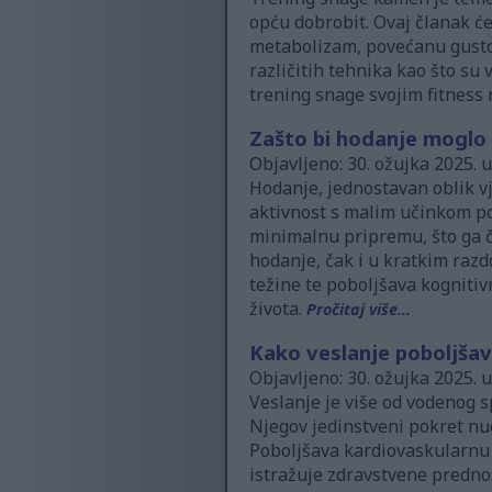
opću dobrobit. Ovaj članak će 
metabolizam, povećanu gustoću
različitih tehnika kao što su
trening snage svojim fitness
Zašto bi hodanje moglo b
Objavljeno: 30. ožujka 2025. 
Hodanje, jednostavan oblik v
aktivnost s malim učinkom po
minimalnu pripremu, što ga č
hodanje, čak i u kratkim razd
težine te poboljšava kognitiv
života.
Pročitaj više...
Kako veslanje poboljšav
Objavljeno: 30. ožujka 2025. 
Veslanje je više od vodenog sp
Njegov jedinstveni pokret nud
Poboljšava kardiovaskularnu k
istražuje zdravstvene predno