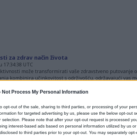
sti za zdrav način života
 u 17:34:38 UTC
aktivnosti može transformirati vaše zdravstveno putovanje
anja kombinira učinkovitost s održivošću, održavajući vas mo
stražit ćemo i rangirati 10 najboljih fitness aktivnosti za
su u skladu s vašim osobnim ciljevima, preferencijama i raz
 Not Process My Personal Information
lobađanja od stresa: Potpune zdravstvene dobrobi
to opt-out of the sale, sharing to third parties, or processing of your per
 u 09:04:50 UTC
formation for targeted advertising by us, please use the below opt-out s
a nudi brojne zdravstvene dobrobiti, poboljšavajući mentalno 
r selection. Please note that after your opt-out request is processed y
, kombinirajući položaje, tehnike disanja i meditaciju za op
eing interest-based ads based on personal information utilized by us or
ilnost i snagu, uz duboko opuštanje. Studije podržavaju dobr
disclosed to third parties prior to your opt-out. You may separately opt-