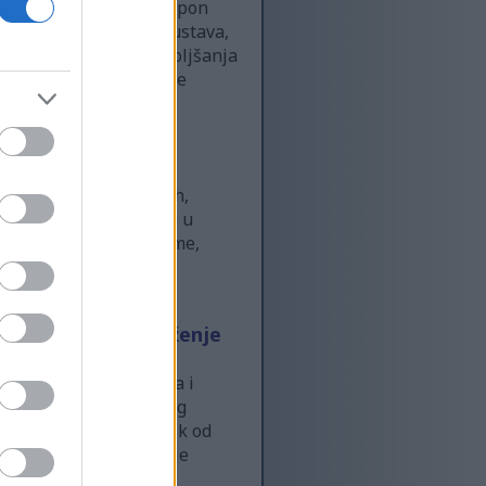
 girjama nudi širok raspon
je kardiovaskularnog sustava,
i učinkovit način poboljšanja
ovolji različite potrebe
rednosti
stavljen kasnih 1990-ih,
sesije često održavaju u
inkovite fitness programe,
ne dobrobiti CrossFita,
, mozak i raspoloženje
stvenih prednosti. Jača i
om, što dovodi do boljeg
nje može smanjiti rizik od
 veza. Ako planinarenje