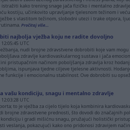
istražiti kako trening snage jača fizičko i mentalno zdravlje
 kostiju, učinkovito upravljanje tjelesnom težinom i veću 
 vježbe s vlastitom težinom, slobodni utezi i trake otpora, l
 rutinama.
Pročitaj više...
iti najbolja vježba koju ne radite dovoljno
u 12:05:45 UTC
ježbanja, nudi brojne zdravstvene dobrobiti koje vam mogu u
boljšava zdravlje kardiovaskularnog sustava i jača emocion
ini pristupačnim načinom poboljšanja zdravlja kroz hodanje
obljima, ispunjava tjedne ciljeve tjelesne aktivnosti. Hodan
ne funkcije i emocionalnu stabilnost. Ove dobrobiti su opsež
a vašu kondiciju, snagu i mentalno zdravlje
u 12:03:28 UTC
orta; to je vježba za cijelo tijelo koja kombinira kardiovask
i brojne zdravstvene prednosti, što dovodi do značajnih po
ondiciju i gradi mišićnu snagu, pružajući holistički pristup
sti veslanja, pokazujući kako ono pridonosi zdravijem način