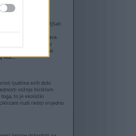
i onima koji žele poboljšati
o ga čini preferiranim
ardiovaskularnog sustava.
rčanje nadilazi fizičku
izanju zdravijeg načina
j više...
risti ljudima svih dobi.
rednosti vožnje biciklom
toga, to je ekološki
iciklizam nudi nešto vrijedno
nosi brojne dobrobiti za