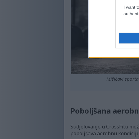
I want t
authenti
Mišićavi sporta
Poboljšana aerobn
Sudjelovanje u CrossFitu može
poboljšava aerobnu kondiciju i