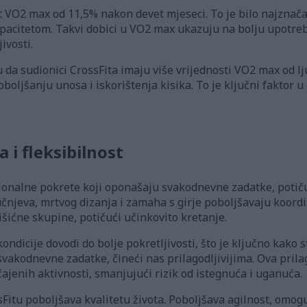
t VO2 max od 11,5% nakon devet mjeseci. To je bilo najznača
pacitetom. Takvi dobici u VO2 max ukazuju na bolju upotreb
ivosti.
 da sudionici CrossFita imaju više vrijednosti VO2 max od lju
boljšanju unosa i iskorištenja kisika. To je ključni faktor 
 i fleksibilnost
ionalne pokrete koji oponašaju svakodnevne zadatke, potiču
čnjeva, mrtvog dizanja i zamaha s girje poboljšavaju koordina
mišićne skupine, potičući učinkovito kretanje.
ndicije dovodi do bolje pokretljivosti, što je ključno kako s
vakodnevne zadatke, čineći nas prilagodljivijima. Ova pril
ajenih aktivnosti, smanjujući rizik od istegnuća i uganuća.
Fitu poboljšava kvalitetu života. Poboljšava agilnost, omog