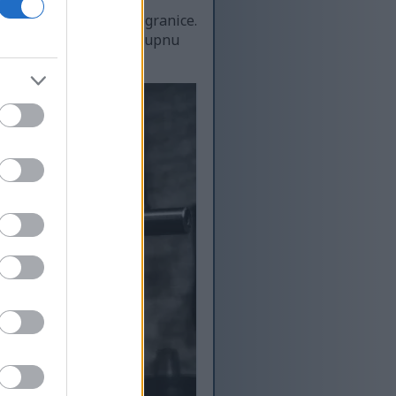
prelaze svoje fizičke granice.
ete već i poboljšava ukupnu