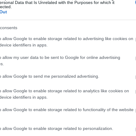
ersonal Data that Is Unrelated with the Purposes for which it
 treninzima rezultira porastom mišićne mase kako pojedinci 
lected.
Out
mišića tijekom vremena. Ne samo da povećava fizičke kapacit
an izbor za svakoga tko želi povećati svoju snagu.
consents
o allow Google to enable storage related to advertising like cookies on
evice identifiers in apps.
o allow my user data to be sent to Google for online advertising
s.
to allow Google to send me personalized advertising.
o allow Google to enable storage related to analytics like cookies on
evice identifiers in apps.
o allow Google to enable storage related to functionality of the website
o allow Google to enable storage related to personalization.