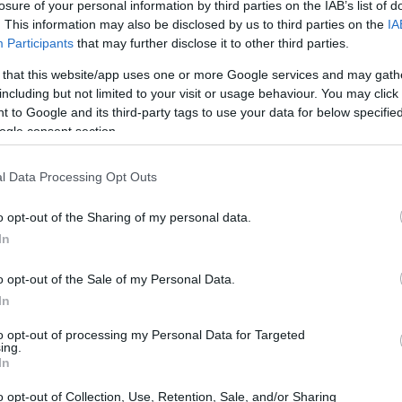
losure of your personal information by third parties on the IAB’s list of
. This information may also be disclosed by us to third parties on the
IA
Participants
that may further disclose it to other third parties.
 snage i kondicije osmišljen za poboljšanje ukupne kondici
 that this website/app uses one or more Google services and may gath
e pokrete. Ovaj pristup omogućuje sudjelovanje pojedincima 
including but not limited to your visit or usage behaviour. You may click 
im.
 to Google and its third-party tags to use your data for below specifi
ogle consent section.
ke skokove, olimpijsko dizanje utega, kettlebelle i vježbe 
CrossFitovih mogućnosti vježbanja.
l Data Processing Opt Outs
essu ima za cilj poboljšanje funkcionalnih performansi u sv
 poboljšanja u svojim fizičkim sposobnostima. Bez obzira jest
o opt-out of the Sharing of my personal data.
za povećanje snage, izdržljivosti i agilnosti.
In
o opt-out of the Sale of my Personal Data.
 snaga
In
to opt-out of processing my Personal Data for Targeted
u na jačanju mišića. U svakoj sesiji koristi niz visokointenz
ing.
In
šanja mišićne snage i izdržljivosti. Trening dana izaziva su
iće da se prilagode.
o opt-out of Collection, Use, Retention, Sale, and/or Sharing