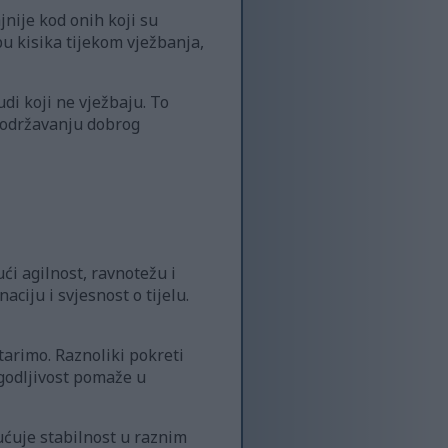
jnije kod onih koji su
u kisika tijekom vježbanja,
di koji ne vježbaju. To
u održavanju dobrog
ći agilnost, ravnotežu i
ciju i svjesnost o tijelu.
tarimo. Raznoliki pokreti
agodljivost pomaže u
ućuje stabilnost u raznim