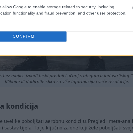
o allow Google to enable storage related to security, including
cation functionality and fraud prevention, and other user protection.
CONFIRM
š bez majice izvodi teški prednji čučanj s utegom u industrijskoj C
Kliknite ili dodirnite sliku za više informacija i veće rezolucije.
a kondicija
 uvelike poboljšati aerobnu kondiciju. Pregled i meta-analiz
 sastav tijela. To je ključno za one koji žele poboljšati svo