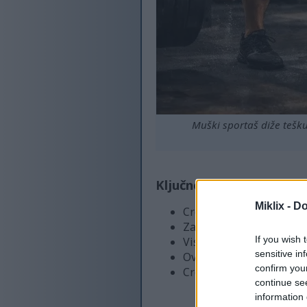
Muški sportaš diže tešku
Ključne zaključke
Miklix -
Do
CrossFit kombinira razl
Zajedničko okruženje po
If you wish 
Visokointenzivni trenin
sensitive in
Ovaj fitness režim prila
confirm you
CrossFit ne samo da pob
continue se
information 