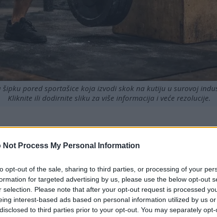
 šipku pored sportašice koja izvodi skok na kutiju u surovoj indust
Kliknite ili dodirnite sliku za više informacija i veće rezolucije.
 Not Process My Personal Information
ičite elemente fitnessa za uravnotežen pristup.
tiče motivaciju i odgovornost.
to opt-out of the sale, sharing to third parties, or processing of your per
g značajno poboljšava cjelokupno zdravlje.
formation for targeted advertising by us, please use the below opt-out s
gođen je svim razinama, što ga čini inkluzivnim.
r selection. Please note that after your opt-out request is processed y
oljšava fizičku snagu već i mentalnu otpornost.
eing interest-based ads based on personal information utilized by us or
disclosed to third parties prior to your opt-out. You may separately opt-