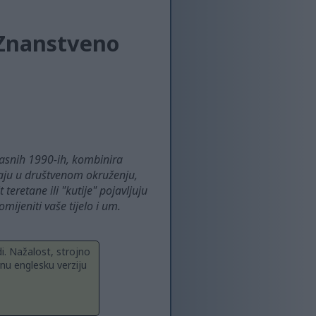
: Znanstveno
n kasnih 1990-ih, kombinira
avaju u društvenom okruženju,
 teretane ili "kutije" pojavljuju
mijeniti vaše tijelo i um.
i. Nažalost, strojno
nu englesku verziju