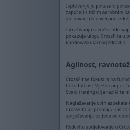
Ispitivanje je pokazalo poras
započeli s nižim aerobnim ka
što dovodi do povećane izdržlj
Istraživanja također otkrivaju
pokazuje ulogu CrossFita u po
kardiovaskularnog zdravlja.
Agilnost, ravnoteža
CrossFit se fokusira na funkc
fleksibilnost. Vježbe poput ču
Svaki trening cilja različite 
Naglašavanje ovih aspekata ko
CrossFita pripremaju nas za s
sprječavanju ozljeda od uobič
Redovito sudjelovanje u Cross