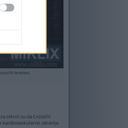
rossFit teretani.
a otkrili su da CrossFit
je kardiovaskularno zdravlje.