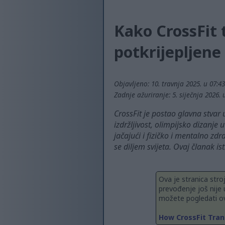
Kako CrossFit 
potkrijepljene
Objavljeno: 10. travnja 2025. u 07:4
Zadnje ažuriranje: 5. siječnja 2026. 
CrossFit je postao glavna stvar u
izdržljivost, olimpijsko dizanj
jačajući i fizičko i mentalno zdra
se diljem svijeta. Ovaj članak i
Ova je stranica stro
prevođenje još nije 
možete pogledati ov
How CrossFit Tran