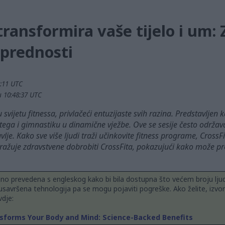
transformira vaše tijelo i um
 prednosti
3:11 UTC
u 10:48:37 UTC
 svijetu fitnessa, privlačeći entuzijaste svih razina. Predstavlje
e utega i gimnastiku u dinamične vježbe. Ove se sesije često održ
vlje. Kako sve više ljudi traži učinkovite fitness programe, CrossFit
stražuje zdravstvene dobrobiti CrossFita, pokazujući kako može pro
jno prevedena s engleskog kako bi bila dostupna što većem broju ljud
usavršena tehnologija pa se mogu pojaviti pogreške. Ako želite, izvor
dje:
sforms Your Body and Mind: Science-Backed Benefits