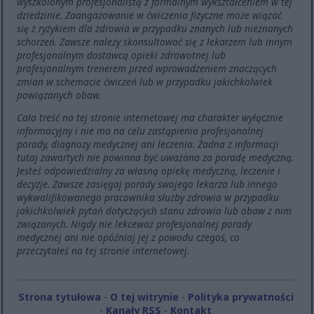
wyszkolonym profesjonalistą z formalnym wykształceniem w tej
dziedzinie. Zaangażowanie w ćwiczenia fizyczne może wiązać
się z ryzykiem dla zdrowia w przypadku znanych lub nieznanych
schorzeń. Zawsze należy skonsultować się z lekarzem lub innym
profesjonalnym dostawcą opieki zdrowotnej lub
profesjonalnym trenerem przed wprowadzeniem znaczących
zmian w schemacie ćwiczeń lub w przypadku jakichkolwiek
powiązanych obaw.
Cała treść na tej stronie internetowej ma charakter wyłącznie
informacyjny i nie ma na celu zastąpienia profesjonalnej
porady, diagnozy medycznej ani leczenia. Żadna z informacji
tutaj zawartych nie powinna być uważana za poradę medyczną.
Jesteś odpowiedzialny za własną opiekę medyczną, leczenie i
decyzje. Zawsze zasięgaj porady swojego lekarza lub innego
wykwalifikowanego pracownika służby zdrowia w przypadku
jakichkolwiek pytań dotyczących stanu zdrowia lub obaw z nim
związanych. Nigdy nie lekceważ profesjonalnej porady
medycznej ani nie opóźniaj jej z powodu czegoś, co
przeczytałeś na tej stronie internetowej.
Strona tytułowa
-
O tej witrynie
-
Polityka prywatności
-
Kanały RSS
-
Kontakt