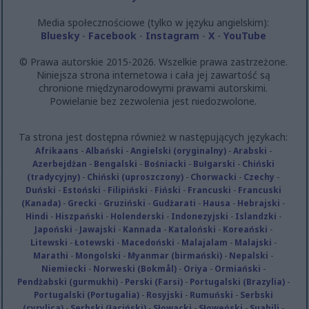
Media społecznościowe (tylko w języku angielskim):
Bluesky
-
Facebook
-
Instagram
-
X
-
YouTube
© Prawa autorskie 2015-2026. Wszelkie prawa zastrzeżone.
Niniejsza strona internetowa i cała jej zawartość są
chronione międzynarodowymi prawami autorskimi.
Powielanie bez zezwolenia jest niedozwolone.
Ta strona jest dostępna również w następujących językach:
Afrikaans
-
Albański
-
Angielski (oryginalny)
-
Arabski
-
Azerbejdżan
-
Bengalski
-
Bośniacki
-
Bułgarski
-
Chiński
(tradycyjny)
-
Chiński (uproszczony)
-
Chorwacki
-
Czechy
-
Duński
-
Estoński
-
Filipiński
-
Fiński
-
Francuski
-
Francuski
(Kanada)
-
Grecki
-
Gruziński
-
Gudżarati
-
Hausa
-
Hebrajski
-
Hindi
-
Hiszpański
-
Holenderski
-
Indonezyjski
-
Islandzki
-
Japoński
-
Jawajski
-
Kannada
-
Kataloński
-
Koreański
-
Litewski
-
Łotewski
-
Macedoński
-
Malajalam
-
Malajski
-
Marathi
-
Mongolski
-
Myanmar (birmański)
-
Nepalski
-
Niemiecki
-
Norweski (Bokmål)
-
Oriya
-
Ormiański
-
Pendżabski (gurmukhi)
-
Perski (Farsi)
-
Portugalski (Brazylia)
-
Portugalski (Portugalia)
-
Rosyjski
-
Rumuński
-
Serbski
(cyrylica)
-
Serbski (łaciński)
-
Słowacki
-
Słoweński
-
Suahili
-