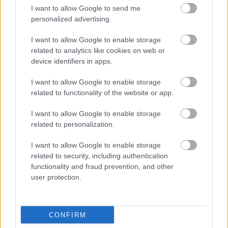
I want to allow Google to send me
holistyczne podejście do lepszego zdrowia.
Czytaj
personalized advertising.
więcej...
Bieganie i zdrowie: Co dzieje się z ciałem,
I want to allow Google to enable storage
related to analytics like cookies on web or
gdy biegasz?
device identifiers in apps.
Opublikowano: 9 kwietnia 2025 16:51:43 UTC
Bieganie wyróżnia się jako bardzo dostępna forma
I want to allow Google to enable storage
ćwiczeń, atrakcyjna zarówno dla entuzjastów
related to functionality of the website or app.
fitnessu, jak i osób chcących poprawić swoje
zdrowie. Wymaga minimalnego sprzętu i można je
I want to allow Google to enable storage
uprawiać niemal wszędzie i o każdej porze. To
related to personalization.
sprawia, że jest to preferowany wybór dla wielu
osób. Eksperci podkreślają jego znaczące korzyści,
I want to allow Google to enable storage
głównie dla zdrowia układu krążenia. Badania
related to security, including authentication
pokazują, że zaledwie 10 minut dziennie może
functionality and fraud prevention, and other
obniżyć ryzyko chorób serca. Bieganie wykracza
user protection.
poza sprawność fizyczną, przyczyniając się do
dobrego samopoczucia psychicznego i
emocjonalnego. Odgrywa kluczową rolę w
CONFIRM
osiągnięciu zdrowszego stylu życia. To holistyczne