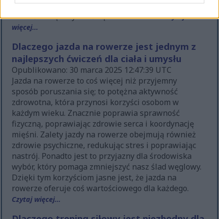
podejście do zdrowia sprawia, że bieganie jest
wartościową aktywnością dla wielu osób.
Czytaj
więcej...
Dlaczego jazda na rowerze jest jednym z
najlepszych ćwiczeń dla ciała i umysłu
Opublikowano: 30 marca 2025 12:47:39 UTC
Jazda na rowerze to coś więcej niż przyjemny
sposób poruszania się; to potężna aktywność
zdrowotna, która przynosi korzyści osobom w
każdym wieku. Znacznie poprawia sprawność
fizyczną, poprawiając zdrowie serca i koordynację
mięśni. Zalety jazdy na rowerze obejmują również
zdrowie psychiczne, redukując stres i poprawiając
nastrój. Ponadto jest to przyjazny dla środowiska
wybór, który pomaga zmniejszyć nasz ślad węglowy.
Dzięki tym korzyściom jasne jest, że jazda na
rowerze oferuje coś wartościowego dla każdego.
Czytaj więcej...
Dlaczego trening siłowy jest niezbędny dla