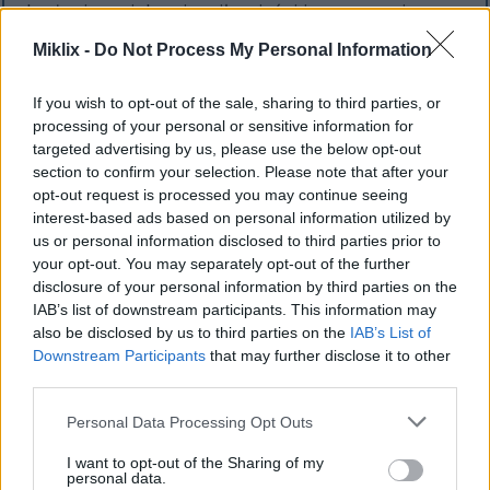
krążenia, zwiększając siłę mięśni i wspomagając
utratę tłuszczu. Korzystanie z odważników kulowych
Miklix -
Do Not Process My Personal Information
to zabawny i skuteczny sposób na poprawę
sprawności, mobilności i wytrzymałości. Ta metoda
If you wish to opt-out of the sale, sharing to third parties, or
wyróżnia się zdolnością do zaspokajania różnych
processing of your personal or sensitive information for
potrzeb związanych ze sprawnością fizyczną, co
targeted advertising by us, please use the below opt-out
czyni ją cennym dodatkiem do każdej rutyny
section to confirm your selection. Please note that after your
ćwiczeń.
Czytaj więcej...
opt-out request is processed you may continue seeing
interest-based ads based on personal information utilized by
Jak CrossFit zmienia Twoje ciało i umysł:
us or personal information disclosed to third parties prior to
korzyści potwierdzone naukowo
your opt-out. You may separately opt-out of the further
Opublikowano: 10 kwietnia 2025 07:41:39 UTC
disclosure of your personal information by third parties on the
CrossFit stał się podstawą w świecie fitnessu,
IAB’s list of downstream participants. This information may
przyciągając entuzjastów na każdym poziomie.
also be disclosed by us to third parties on the
IAB’s List of
Wprowadzony pod koniec lat 90. łączy wytrzymałość,
Downstream Participants
that may further disclose it to other
olimpijskie podnoszenie ciężarów i gimnastykę w
third parties.
dynamiczne treningi. Te sesje są często
Please note that this website/app uses one or more Google
organizowane w środowisku społecznościowym, co
Personal Data Processing Opt Outs
services and may gather and store information including but
poprawia zarówno zdrowie fizyczne, jak i
not limited to your visit or usage behaviour. You may click to
I want to opt-out of the Sharing of my
psychiczne. Ponieważ coraz więcej osób poszukuje
personal data.
grant or deny consent to Google and its third-party tags to