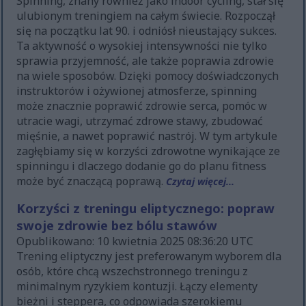
Spinning, znany również jako indoor cycling, stał się
ulubionym treningiem na całym świecie. Rozpoczął
się na początku lat 90. i odniósł nieustający sukces.
Ta aktywność o wysokiej intensywności nie tylko
sprawia przyjemność, ale także poprawia zdrowie
na wiele sposobów. Dzięki pomocy doświadczonych
instruktorów i ożywionej atmosferze, spinning
może znacznie poprawić zdrowie serca, pomóc w
utracie wagi, utrzymać zdrowe stawy, zbudować
mięśnie, a nawet poprawić nastrój. W tym artykule
zagłębiamy się w korzyści zdrowotne wynikające ze
spinningu i dlaczego dodanie go do planu fitness
może być znaczącą poprawą.
Czytaj więcej...
Korzyści z treningu eliptycznego: popraw
swoje zdrowie bez bólu stawów
Opublikowano: 10 kwietnia 2025 08:36:20 UTC
Trening eliptyczny jest preferowanym wyborem dla
osób, które chcą wszechstronnego treningu z
minimalnym ryzykiem kontuzji. Łączy elementy
bieżni i steppera, co odpowiada szerokiemu