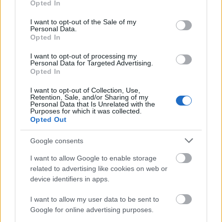
skutecznych programów fitness, siłownie CrossFit,
Opted In
use your data for below specified purposes in below Google
czyli „boxy”, pojawiają się na całym świecie. Ten
consent section.
artykuł zagłębia się w korzyści zdrowotne CrossFit,
I want to opt-out of the Sale of my
Personal Data.
pokazując, jak może zmienić twoje ciało i umysł.
Opted In
Czytaj więcej...
I want to opt-out of processing my
Wędrówki piesze dla zdrowia: jak
Personal Data for Targeted Advertising.
Opted In
chodzenie po szlakach poprawia ciało,
mózg i nastrój
I want to opt-out of Collection, Use,
Retention, Sale, and/or Sharing of my
Opublikowano: 10 kwietnia 2025 07:34:16 UTC
Personal Data that Is Unrelated with the
Wędrówki piesze to coś więcej niż zwykła aktywność
Purposes for which it was collected.
Opted Out
na świeżym powietrzu; to brama do bogactwa
korzyści zdrowotnych. Poprawiają zarówno kondycję
Google consents
fizyczną, jak i zdrowie psychiczne. Podczas
eksploracji różnych szlaków łączysz się z naturą, co
I want to allow Google to enable storage
prowadzi do lepszego zdrowia fizycznego i dobrego
related to advertising like cookies on web or
samopoczucia emocjonalnego. Badania pokazują, że
device identifiers in apps.
regularne wędrówki piesze mogą zmniejszyć ryzyko
chorób przewlekłych. Poprawiają również nastrój i
I want to allow my user data to be sent to
pomagają budować więzi społeczne. Wprowadzając
Google for online advertising purposes.
wędrówki piesze do swojej rutyny, przyjmujesz