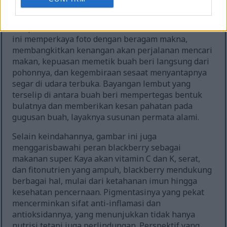
matahari mengingatkan pada sore akhir musim
panas, saat buah blackberry sedang mekar
sempurna dan semak berduri lebat berbuah. Musim
ini memperkaya foto dengan beragam makna,
membangkitkan kenangan akan perjalanan mencari
makan, kepuasan memetik buah beri langsung dari
pohonnya, dan kegembiraan sesaat menyantapnya
segar di udara terbuka. Bayangan lembut yang
terselip di antara buah beri mempertegas bentuk
bulatnya dan memberikan kesan pahatan pada
gugusan buah, layaknya susunan permata alami.
Selain keindahannya, gambar ini juga
menggarisbawahi peran blackberry sebagai
makanan super. Kaya akan vitamin C dan K, serat,
dan fitonutrien yang ampuh, blackberry mendukung
berbagai hal, mulai dari ketahanan imun hingga
kesehatan pencernaan. Pigmentasinya yang pekat
mencerminkan sifat anti-inflamasi dan
antioksidannya, yang menunjukkan tidak hanya
nutrisi tetapi juga perlindungan. Perspektif yang