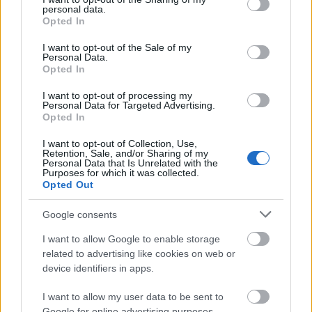
nari di permukaan lengkung, menciptakan sorotan
personal data.
grant or deny consent to Google and its third-party tags to
kecil yang berkilauan seperti tetesan kaca. Latar
Opted In
use your data for below specified purposes in below Google
belakang yang kabur melebur menjadi rona
consent section.
keemasan yang lembut, semakin meningkatkan
I want to opt-out of the Sale of my
Personal Data.
kekayaan latar depan dan memberikan komposisi
Opted In
dengan nuansa hangat dan matang.
I want to opt-out of processing my
Buah blackberry memancarkan vitalitas,
Personal Data for Targeted Advertising.
Opted In
permukaannya berkilau dengan kematangan yang
terasa cepat berlalu, seolah baru dipetik dari semak
I want to opt-out of Collection, Use,
berduri yang disinari matahari. Warnanya,
Retention, Sale, and/or Sharing of my
Personal Data that Is Unrelated with the
perpaduan ungu dan hitam yang pekat dengan
Purposes for which it was collected.
semburat merah tua yang halus, menunjukkan rasa
Opted Out
yang pekat dan potensi nutrisinya. Rona-rona ini
tak hanya estetis, tetapi juga menunjukkan
Google consents
antosianin, senyawa antioksidan yang menjadikan
I want to allow Google to enable storage
buah beri sekutu yang ampuh bagi kesehatan.
related to advertising like cookies on web or
Cahaya menyingkap kompleksitasnya,
device identifiers in apps.
memperlihatkan beberapa buah drupelet yang
hampir transparan di tepinya, sementara yang lain
I want to allow my user data to be sent to
tetap gelap dan buram, menunjukkan lapisan rasa
Google for online advertising purposes.