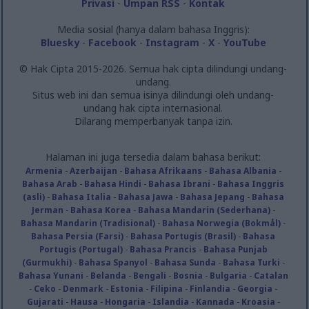
Privasi
-
Umpan RSS
-
Kontak
Media sosial (hanya dalam bahasa Inggris):
Bluesky
-
Facebook
-
Instagram
-
X
-
YouTube
© Hak Cipta 2015-2026. Semua hak cipta dilindungi undang-
undang.
Situs web ini dan semua isinya dilindungi oleh undang-
undang hak cipta internasional.
Dilarang memperbanyak tanpa izin.
Halaman ini juga tersedia dalam bahasa berikut:
Armenia
-
Azerbaijan
-
Bahasa Afrikaans
-
Bahasa Albania
-
Bahasa Arab
-
Bahasa Hindi
-
Bahasa Ibrani
-
Bahasa Inggris
(asli)
-
Bahasa Italia
-
Bahasa Jawa
-
Bahasa Jepang
-
Bahasa
Jerman
-
Bahasa Korea
-
Bahasa Mandarin (Sederhana)
-
Bahasa Mandarin (Tradisional)
-
Bahasa Norwegia (Bokmål)
-
Bahasa Persia (Farsi)
-
Bahasa Portugis (Brasil)
-
Bahasa
Portugis (Portugal)
-
Bahasa Prancis
-
Bahasa Punjab
(Gurmukhi)
-
Bahasa Spanyol
-
Bahasa Sunda
-
Bahasa Turki
-
Bahasa Yunani
-
Belanda
-
Bengali
-
Bosnia
-
Bulgaria
-
Catalan
-
Ceko
-
Denmark
-
Estonia
-
Filipina
-
Finlandia
-
Georgia
-
Gujarati
-
Hausa
-
Hongaria
-
Islandia
-
Kannada
-
Kroasia
-