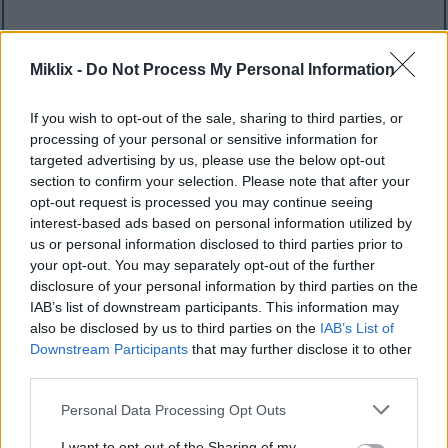
Ukuran besar secara komik
(1,048,576 x
599,186)
Miklix -
Do Not Process My Personal Information
Masih mengunggah... ;-)
If you wish to opt-out of the sale, sharing to third parties, or
processing of your personal or sensitive information for
targeted advertising by us, please use the below opt-out
Deskripsi gambar
section to confirm your selection. Please note that after your
opt-out request is processed you may continue seeing
interest-based ads based on personal information utilized by
Gugusan blackberry yang rapat memenuhi bingkai
us or personal information disclosed to third parties prior to
dalam foto close-up yang intim ini, rona ungu tua
your opt-out. You may separately opt-out of the further
mereka yang hampir hitam, dipoles hingga berkilau
disclosure of your personal information by third parties on the
alami oleh sentuhan hangat sinar matahari. Setiap
IAB’s list of downstream participants. This information may
buah beri merupakan mosaik buah berbiji yang
also be disclosed by us to third parties on the
IAB’s List of
padat, bulat dan montok, berkilau dengan
Downstream Participants
that may further disclose it to other
kelembapan yang mengisyaratkan kesegarannya.
third parties.
Kedalaman bidang pandang yang dangkal
memastikan mata pengamat tetap terpaku pada
Please note that this website/app uses one or more Google
Personal Data Processing Opt Outs
tekstur buah yang rumit, di mana cahaya menari-
services and may gather and store information including but
not limited to your visit or usage behaviour. You may click to
I want to opt-out of the Sharing of my