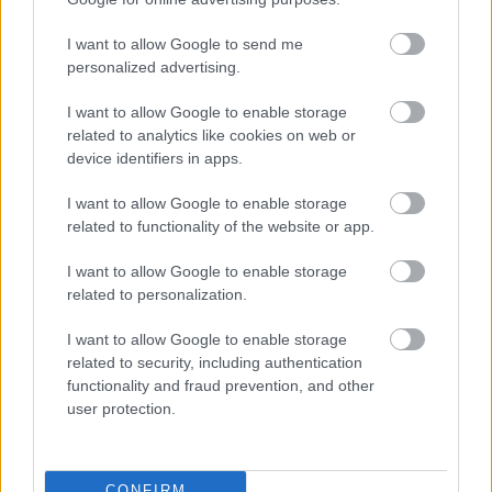
manis dan asam yang terkandung di dalamnya.
I want to allow Google to send me
Kesan sentuhannya sama nyatanya dengan kesan
personalized advertising.
visualnya. Buah beri tampak padat namun lembut,
bentuknya yang bergerombol sedikit melunak di
I want to allow Google to enable storage
bawah tekanan, tetapi tetap kokoh dan kuat.
related to analytics like cookies on web or
Penonton hampir dapat membayangkan sensasi
device identifiers in apps.
memetik satu buah dari tumpukan, merasakan
permukaannya yang dingin di kulit, dan menggigit
I want to allow Google to enable storage
drupelet yang kencang untuk mengeluarkan
related to functionality of the website or app.
semburan sari buah yang manis dan tajam, terasa
membumi namun menyegarkan. Pembesaran jarak
I want to allow Google to enable storage
dekat ini mengubahnya menjadi lebih dari sekadar
related to personalization.
buah—ini menjadikannya sebagai pengalaman
sensorik, simbol kenikmatan yang terhubung
I want to allow Google to enable storage
related to security, including authentication
langsung dengan alam.
functionality and fraud prevention, and other
Pencahayaan alami yang hangat tak hanya
user protection.
mempercantik kilaunya, tetapi juga menghadirkan
kesan berlimpah, seolah momen yang diabadikan
merupakan bagian dari panen. Cahaya keemasan
CONFIRM