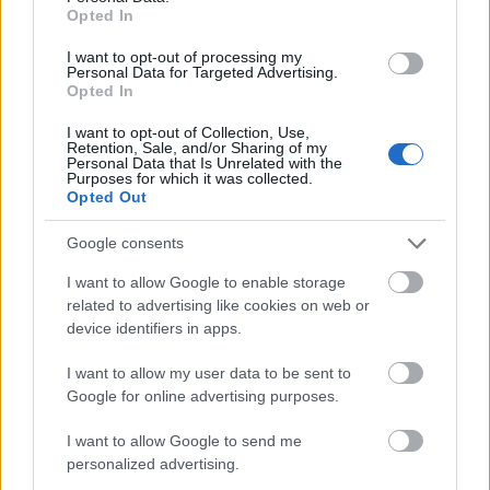
Opted In
Penelitian menunjukkan ekstrak blackberry
mungkin membantu mencegah penyakit gusi dan
I want to opt-out of processing my
gigi berlubang. Blackberry memiliki senyawa
Personal Data for Targeted Advertising.
Opted In
khusus yang baik untuk gigi Anda. Ini adalah cara
yang lezat untuk menjaga kesehatan gigi Anda.
I want to opt-out of Collection, Use,
Retention, Sale, and/or Sharing of my
Menambahkan buah beri hitam ke dalam camilan
Personal Data that Is Unrelated with the
Purposes for which it was collected.
atau makanan Anda baik untuk gigi. Buah ini juga
Opted Out
mengurangi peradangan di mulut. Hal ini dapat
membantu mengatasi masalah gusi dan membuat
Google consents
mulut Anda terasa lebih nyaman.
I want to allow Google to enable storage
related to advertising like cookies on web or
device identifiers in apps.
Potensi Efek Anti-Inflamasi dari
Buah Blackberry
I want to allow my user data to be sent to
Google for online advertising purposes.
Buah beri hitam tidak hanya enak; buah ini juga
I want to allow Google to send me
baik untuk kesehatan. Buah ini kaya akan polifenol,
personalized advertising.
seperti antosianin. Senyawa-senyawa ini dapat