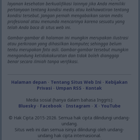
layanan kesehatan berkualifikasi lainnya jika Anda memiliki
pertanyaan tentang kondisi medis atau kekhawatiran tentang
kondisi tersebut. Jangan pernah mengabaikan saran medis
profesional atau menunda mencarinya karena sesuatu yang
telah Anda baca di situs web ini.
Gambar-gambar di halaman ini mungkin merupakan ilustrasi
atau perkiraan yang dihasilkan komputer, sehingga belum
tentu merupakan foto asli. Gambar-gambar tersebut mungkin
mengandung ketidakakuratan dan tidak boleh dianggap
benar secara ilmiah tanpa verifikasi.
Halaman depan
-
Tentang Situs Web Ini
-
Kebijakan
Privasi
-
Umpan RSS
-
Kontak
Media sosial (hanya dalam bahasa Inggris):
Bluesky
-
Facebook
-
Instagram
-
X
-
YouTube
© Hak Cipta 2015-2026. Semua hak cipta dilindungi undang-
undang.
Situs web ini dan semua isinya dilindungi oleh undang-
undang hak cipta internasional.