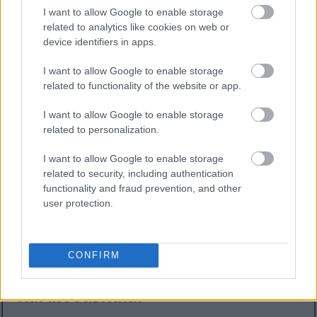
membantu melawan peradangan dalam tubuh.
I want to allow Google to enable storage
related to analytics like cookies on web or
Peradangan dikaitkan dengan masalah kesehatan
device identifiers in apps.
serius, seperti penyakit jantung dan diabetes.
Menambahkan buah beri hitam ke dalam makanan
I want to allow Google to enable storage
Anda dapat membantu menurunkan risiko ini. Hal
related to functionality of the website or app.
ini menjadikan buah beri hitam pilihan yang tepat
bagi siapa pun yang ingin tetap sehat.
I want to allow Google to enable storage
related to personalization.
Buah beri hitam merupakan cara lezat untuk
mengurangi peradangan dalam tubuh. Ini bisa
I want to allow Google to enable storage
menjadi keuntungan besar bagi kesehatan Anda.
related to security, including authentication
Mengonsumsinya dapat membantu menjaga kadar
functionality and fraud prevention, and other
peradangan dalam tubuh tetap terkendali, sehingga
user protection.
meningkatkan kesehatan seiring waktu.
CONFIRM
Dapat Membantu Kesehatan
Kardiovaskular