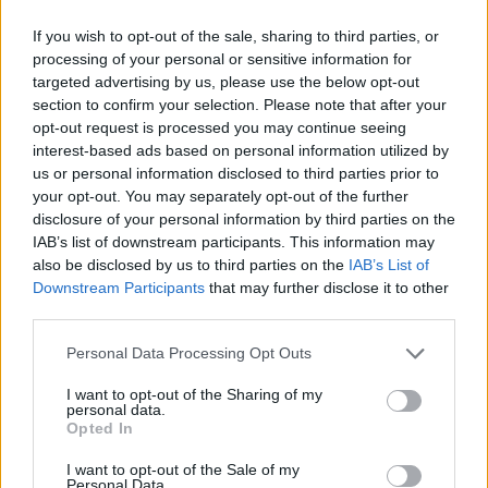
antioksidan, seperti antosianin, yang meningkatkan
fungsi otak. Mengonsumsi blackberry secara teratur
If you wish to opt-out of the sale, sharing to third parties, or
processing of your personal or sensitive information for
dapat membantu neuron berkomunikasi lebih baik,
targeted advertising by us, please use the below opt-out
sehingga bermanfaat bagi pikiran Anda.
section to confirm your selection. Please note that after your
Buah beri hitam juga melawan peradangan di otak.
opt-out request is processed you may continue seeing
Ini dapat membantu melindungi dari kehilangan
interest-based ads based on personal information utilized by
ingatan seiring bertambahnya usia. Bagi para
us or personal information disclosed to third parties prior to
your opt-out. You may separately opt-out of the further
lansia, menambahkan buah beri hitam ke dalam
disclosure of your personal information by third parties on the
makanan dapat membantu mencegah demensia.
IAB’s list of downstream participants. This information may
also be disclosed by us to third parties on the
IAB’s List of
Downstream Participants
that may further disclose it to other
Mendukung Kesehatan Mulut
third parties.
dan Gigi
Please note that this website/app uses one or more Google
Personal Data Processing Opt Outs
services and may gather and store information including but
not limited to your visit or usage behaviour. You may click to
I want to opt-out of the Sharing of my
Buah beri hitam baik untuk mulut Anda karena
personal data.
grant or deny consent to Google and its third-party tags to
dapat melawan bakteri jahat. Ini dapat membantu
Opted In
use your data for below specified purposes in below Google
mencegah penyakit gusi. Mengonsumsi buah beri
consent section.
hitam dapat membuat mulut Anda lebih bersih.
I want to opt-out of the Sale of my
Personal Data.