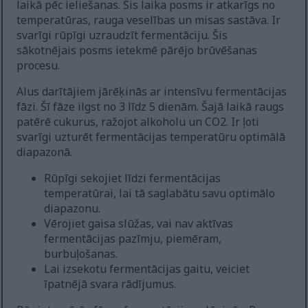
laikā pēc ieliešanas. Šis laika posms ir atkarīgs no
temperatūras, rauga veselības un misas sastāva. Ir
svarīgi rūpīgi uzraudzīt fermentāciju. Šis
sākotnējais posms ietekmē pārējo brūvēšanas
procesu.
Alus darītājiem jārēķinās ar intensīvu fermentācijas
fāzi. Šī fāze ilgst no 3 līdz 5 dienām. Šajā laikā raugs
patērē cukurus, ražojot alkoholu un CO2. Ir ļoti
svarīgi uzturēt fermentācijas temperatūru optimālā
diapazonā.
Rūpīgi sekojiet līdzi fermentācijas
temperatūrai, lai tā saglabātu savu optimālo
diapazonu.
Vērojiet gaisa slūžas, vai nav aktīvas
fermentācijas pazīmju, piemēram,
burbuļošanas.
Lai izsekotu fermentācijas gaitu, veiciet
īpatnējā svara rādījumus.