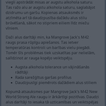
viegli apstrādāt misas ar augstu alkohola saturu.
Tas ražo alu ar augstu alkohola saturu, saglabājot
dzidrumu un garšu. Kopienas atsauksmēs ir
atzīmēta arī tā daudzpusība dažādu alus stilu
brūvēšanā, sākot no stipriem eiliem līdz miežu
vīniem.
Daži alus darītāji min, ka Mangrove Jack's M42
raugs prasa rūpīgu apiešanos. Tas ietver
temperatūras kontroli un barības vielu piegādi.
Tomēr šīs problēmas tiek uzskatītas par nelielām,
salīdzinot ar rauga kopējo veiktspēju.
Augsta alkohola tolerance un vājināšanās
rādītāji
Rada sarežģītus garšas profilus
Daudzpusīgi piemērots dažādiem alus stiliem
Kopumā atsauksmes par Mangrove Jack's M42 New
World Strong Ale raugu ir ārkārtīgi pozitīvas. Daudzi
alus darītāji to iesaka tā uzticamības un veiktspējas