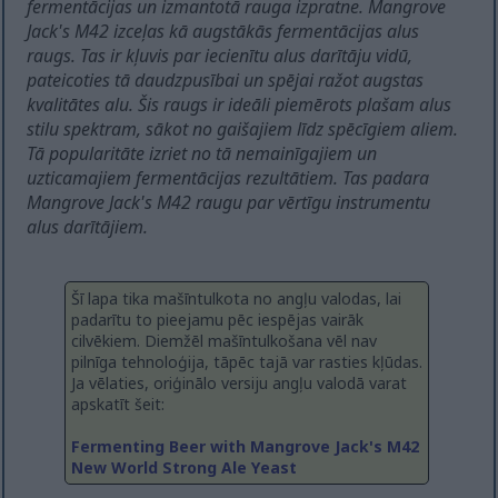
fermentācijas un izmantotā rauga izpratne. Mangrove
Jack's M42 izceļas kā augstākās fermentācijas alus
raugs. Tas ir kļuvis par iecienītu alus darītāju vidū,
pateicoties tā daudzpusībai un spējai ražot augstas
kvalitātes alu. Šis raugs ir ideāli piemērots plašam alus
stilu spektram, sākot no gaišajiem līdz spēcīgiem aliem.
Tā popularitāte izriet no tā nemainīgajiem un
uzticamajiem fermentācijas rezultātiem. Tas padara
Mangrove Jack's M42 raugu par vērtīgu instrumentu
alus darītājiem.
Šī lapa tika mašīntulkota no angļu valodas, lai
padarītu to pieejamu pēc iespējas vairāk
cilvēkiem. Diemžēl mašīntulkošana vēl nav
pilnīga tehnoloģija, tāpēc tajā var rasties kļūdas.
Ja vēlaties, oriģinālo versiju angļu valodā varat
apskatīt šeit:
Fermenting Beer with Mangrove Jack's M42
New World Strong Ale Yeast