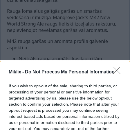
dziļa, aromātiska garša.
Rauga loma alus galīgās garšas un smaržas
veidošanā ir milzīga. Mangrove Jack's M42 New
World Strong Ale raugs lieliski izceļ alus raksturu,
nepievienojot nevēlamas garšas vai aromātus.
M42 rauga garšas un aromāta profila galvenie
aspekti ir:
Neitrāls rauga aromāts, kas ļauj citām
sastāvdaļām izcelties
Tīrs fermentācijas profils, kas bagātina alus
Miklix -
Do Not Process My Personal Information
garšu
Spēja izcelt iesala un apiņu sarežģītās garšas
If you wish to opt-out of the sale, sharing to third parties, or
processing of your personal or sensitive information for
Izmantojot šīs īpašības, alus darītāji var radīt
targeted advertising by us, please use the below opt-out
dažādus alus stilus. No spēcīgiem eiliem līdz
section to confirm your selection. Please note that after your
delikātiem lageriem, katram var būt sava atšķirīga
opt-out request is processed you may continue seeing
garša un aromāts.
interest-based ads based on personal information utilized by
us or personal information disclosed to third parties prior to
your opt-out. You may separately opt-out of the further