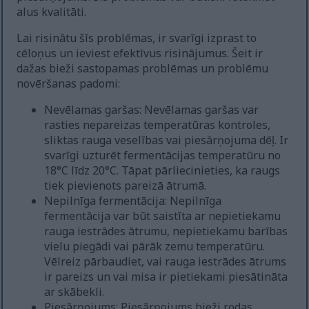
alus kvalitāti.
Lai risinātu šīs problēmas, ir svarīgi izprast to
cēloņus un ieviest efektīvus risinājumus. Šeit ir
dažas bieži sastopamas problēmas un problēmu
novēršanas padomi:
Nevēlamas garšas: Nevēlamas garšas var
rasties nepareizas temperatūras kontroles,
sliktas rauga veselības vai piesārņojuma dēļ. Ir
svarīgi uzturēt fermentācijas temperatūru no
18°C līdz 20°C. Tāpat pārliecinieties, ka raugs
tiek pievienots pareizā ātrumā.
Nepilnīga fermentācija: Nepilnīga
fermentācija var būt saistīta ar nepietiekamu
rauga iestrādes ātrumu, nepietiekamu barības
vielu piegādi vai pārāk zemu temperatūru.
Vēlreiz pārbaudiet, vai rauga iestrādes ātrums
ir pareizs un vai misa ir pietiekami piesātināta
ar skābekli.
Piesārņojums: Piesārņojums bieži rodas