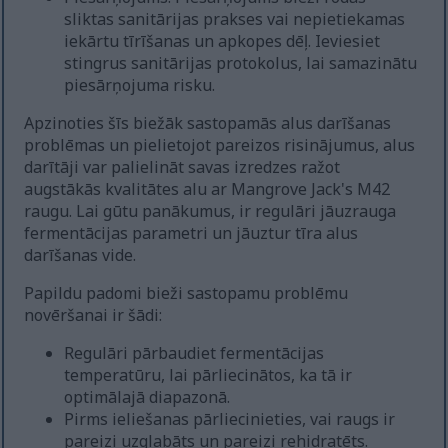
sliktas sanitārijas prakses vai nepietiekamas
iekārtu tīrīšanas un apkopes dēļ. Ieviesiet
stingrus sanitārijas protokolus, lai samazinātu
piesārņojuma risku.
Apzinoties šīs biežāk sastopamās alus darīšanas
problēmas un pielietojot pareizos risinājumus, alus
darītāji var palielināt savas izredzes ražot
augstākās kvalitātes alu ar Mangrove Jack's M42
raugu. Lai gūtu panākumus, ir regulāri jāuzrauga
fermentācijas parametri un jāuztur tīra alus
darīšanas vide.
Papildu padomi bieži sastopamu problēmu
novēršanai ir šādi:
Regulāri pārbaudiet fermentācijas
temperatūru, lai pārliecinātos, ka tā ir
optimālajā diapazonā.
Pirms ieliešanas pārliecinieties, vai raugs ir
pareizi uzglabāts un pareizi rehidratēts.