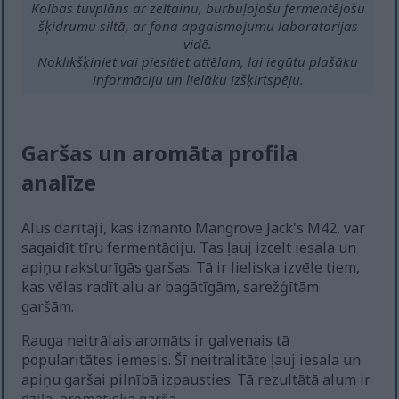
Kolbas tuvplāns ar zeltainu, burbuļojošu fermentējošu
šķidrumu siltā, ar fona apgaismojumu laboratorijas
vidē.
Noklikšķiniet vai piesitiet attēlam, lai iegūtu plašāku
informāciju un lielāku izšķirtspēju.
Garšas un aromāta profila
analīze
Alus darītāji, kas izmanto Mangrove Jack's M42, var
sagaidīt tīru fermentāciju. Tas ļauj izcelt iesala un
apiņu raksturīgās garšas. Tā ir lieliska izvēle tiem,
kas vēlas radīt alu ar bagātīgām, sarežģītām
garšām.
Rauga neitrālais aromāts ir galvenais tā
popularitātes iemesls. Šī neitralitāte ļauj iesala un
apiņu garšai pilnībā izpausties. Tā rezultātā alum ir