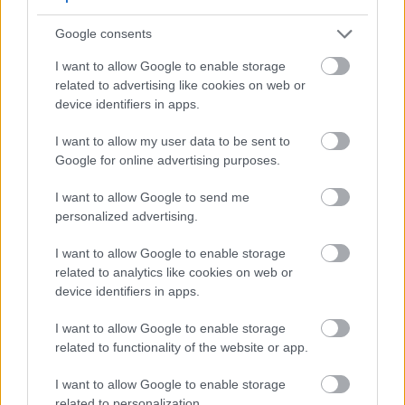
Miežu vīni un citi augsta alkohola satura eili,
kuros izceļas tā spēcīgās fermentācijas
Google consents
īpašības
I want to allow Google to enable storage
Izmantojot M42 alus darīšanā, tiek panākta tīra
related to advertising like cookies on web or
fermentācija ar minimālām blakusgaršām. Tas ļauj
device identifiers in apps.
izcelties alus patiesajām īpašībām. Tā neitrālais līdz
viegli augļainais garšas profils ir ideāli piemērots
I want to allow my user data to be sent to
alus darītājiem, kuri vēlas sabalansētu garšu.
Google for online advertising purposes.
Papildus šiem stiliem M42 ir piemērots arī Beļģijas
I want to allow Google to send me
stila eiliem un stipriem eiliem. Tā fermentācijas
personalized advertising.
īpašības un garšas profils piešķir šiem alum
I want to allow Google to enable storage
dziļumu un sarežģītību.
related to analytics like cookies on web or
Izvēloties pareizo alus stilu M42 raugam, alus
device identifiers in apps.
darītāji var pilnībā izmantot tā iespējas. Tas noved
pie plaša gardu, augstas kvalitātes alus klāsta.
I want to allow Google to enable storage
related to functionality of the website or app.
I want to allow Google to enable storage
related to personalization.