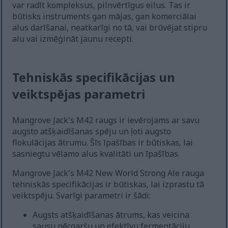
var radīt kompleksus, pilnvērtīgus eilus. Tas ir
būtisks instruments gan mājas, gan komerciālai
alus darīšanai, neatkarīgi no tā, vai brūvējat stipru
alu vai izmēģināt jaunu recepti.
Tehniskās specifikācijas un
veiktspējas parametri
Mangrove Jack's M42 raugs ir ievērojams ar savu
augsto atšķaidīšanas spēju un ļoti augsto
flokulācijas ātrumu. Šīs īpašības ir būtiskas, lai
sasniegtu vēlamo alus kvalitāti un īpašības.
Mangrove Jack's M42 New World Strong Ale rauga
tehniskās specifikācijas ir būtiskas, lai izprastu tā
veiktspēju. Svarīgi parametri ir šādi:
Augsts atšķaidīšanas ātrums, kas veicina
sausu pēcgaršu un efektīvu fermentāciju.