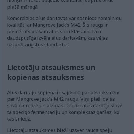
mērķis ir ražot augstas kvalitātes, stiprus eilus
plašā mērogā.
Komerciālās alus darītavas var sasniegt nemainīgu
kvalitāti ar Mangrove Jack's M42. Šis raugs ir
piemērots plašam alus stilu klāstam. Tā ir
daudzpusīga izvēle alus darītavām, kas vēlas
uzturēt augstus standartus.
Lietotāju atsauksmes un
kopienas atsauksmes
Alus darītāju kopiena ir sajūsmā par atsauksmēm
par Mangrove Jack's M42 raugu. Viņi plaši dalās
savā pieredzē un atziņās. Daudzi alus darītāji slavē
tā spēcīgo fermentāciju un kompleksās garšas, ko
tas sniedz.
Lietotāju atsauksmes bieži uzsver rauga spēju