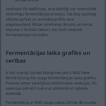
Ievērojot šīs vadlīnijas, alus darītāji var nodrošināt
veiksmīgu fermentācijas procesu. Tas ļauj sasniegt
vēlamo garšas un aromāta profilu alus
pagatavošanā. Misas ieliešanas ātrums un misas
tilpums ir kritiski faktori, kas tieši ietekmē
fermentācijas rezultātu.
Fermentācijas laika grafiks un
cerības
Ir ļoti svarīgi izprast Mangrove Jack's M42 New
World Strong Ale rauga fermentācijas laika grafiku.
Process ietver sarežģītas bioķīmiskas reakcijas. Šīs
reakcijas pārvērš cukurus alkoholā un oglekļa
dioksīdā.
Fermentācija ar M42 raugu sākas 24 līdz 48 stundu