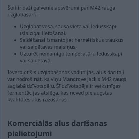
Šeit ir daži galvenie apsvērumi par M42 rauga
uzglabāšanu:
Uzglabāt vēsā, sausā vietā vai ledusskapī
īslaicīgai lietošanai.
Saldēšanai izmantojiet hermētiskus traukus
vai saldētavas maisiņus.
Uzturēt nemainīgu temperatūru ledusskapī
vai saldētavā.
Ievērojot šīs uzglabāšanas vadlīnijas, alus darītāji
var nodrošināt, ka viņu Mangrove Jack's M42 raugs
saglabā dzīvotspēju. Šī dzīvotspēja ir veiksmīgas
fermentācijas atslēga, kas noved pie augstas
kvalitātes alus ražošanas.
Komerciālās alus darīšanas
pielietojumi