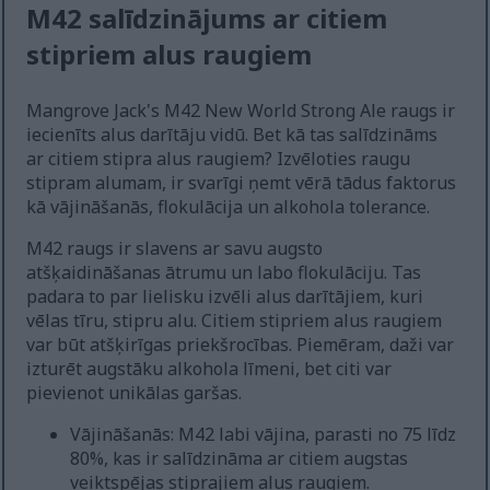
M42 salīdzinājums ar citiem
stipriem alus raugiem
Mangrove Jack's M42 New World Strong Ale raugs ir
iecienīts alus darītāju vidū. Bet kā tas salīdzināms
ar citiem stipra alus raugiem? Izvēloties raugu
stipram alumam, ir svarīgi ņemt vērā tādus faktorus
kā vājināšanās, flokulācija un alkohola tolerance.
M42 raugs ir slavens ar savu augsto
atšķaidināšanas ātrumu un labo flokulāciju. Tas
padara to par lielisku izvēli alus darītājiem, kuri
vēlas tīru, stipru alu. Citiem stipriem alus raugiem
var būt atšķirīgas priekšrocības. Piemēram, daži var
izturēt augstāku alkohola līmeni, bet citi var
pievienot unikālas garšas.
Vājināšanās: M42 labi vājina, parasti no 75 līdz
80%, kas ir salīdzināma ar citiem augstas
veiktspējas stiprajiem alus raugiem.