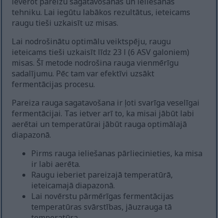
ievērot pareizu sagatavošanas un ieliešanas
tehniku. Lai iegūtu labākos rezultātus, ieteicams
raugu tieši uzkaisīt uz misas.
Lai nodrošinātu optimālu veiktspēju, raugu
ieteicams tieši uzkaisīt līdz 23 l (6 ASV galoniem)
misas. Šī metode nodrošina rauga vienmērīgu
sadalījumu. Pēc tam var efektīvi uzsākt
fermentācijas procesu.
Pareiza rauga sagatavošana ir ļoti svarīga veselīgai
fermentācijai. Tas ietver arī to, ka misai jābūt labi
aerētai un temperatūrai jābūt rauga optimālajā
diapazonā.
Pirms rauga ieliešanas pārliecinieties, ka misa
ir labi aerēta.
Raugu ieberiet pareizajā temperatūrā,
ieteicamajā diapazonā.
Lai novērstu pārmērīgas fermentācijas
temperatūras svārstības, jāuzrauga tā
temperatūra.