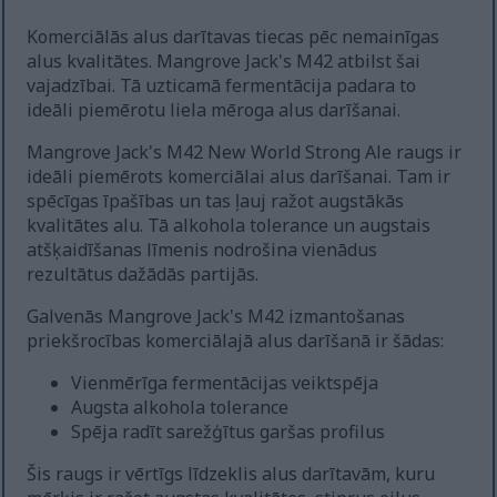
Komerciālās alus darītavas tiecas pēc nemainīgas
alus kvalitātes. Mangrove Jack's M42 atbilst šai
vajadzībai. Tā uzticamā fermentācija padara to
ideāli piemērotu liela mēroga alus darīšanai.
Mangrove Jack's M42 New World Strong Ale raugs ir
ideāli piemērots komerciālai alus darīšanai. Tam ir
spēcīgas īpašības un tas ļauj ražot augstākās
kvalitātes alu. Tā alkohola tolerance un augstais
atšķaidīšanas līmenis nodrošina vienādus
rezultātus dažādās partijās.
Galvenās Mangrove Jack's M42 izmantošanas
priekšrocības komerciālajā alus darīšanā ir šādas:
Vienmērīga fermentācijas veiktspēja
Augsta alkohola tolerance
Spēja radīt sarežģītus garšas profilus
Šis raugs ir vērtīgs līdzeklis alus darītavām, kuru