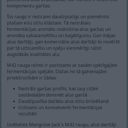
komponentu garšas.
Šis raugs ir neticami daudzpusīgs un piemērots
plašam eilu stilu klāstam. Tā neitrālais
fermentācijas aromāts nodrošina alus garšas un
aromāta sabalansētību un bagātīgumu. Gan mājas
alus darītāji, gan komerciālie alus darītāji to novērtē
par tā uzticamību un spēju vienmērīgi ražot
augstākās kvalitātes alu.
M42 rauga celms ir pazīstams ar savām spēcīgajām
fermentācijas spējām. Dažas no tā galvenajām
priekšrocībām ir šādas:
Neitrāls garšas profils, kas ļauj citām
sastāvdaļām dominēt alus garšā
Daudzpusība dažādu alus stilu brūvēšanā
Uzticami un konsekventi fermentācijas
rezultāti
Izvēloties Mangrove Jack's M42 raugu, alus darītāji