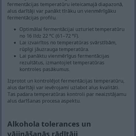
fermentācijas temperatūru ieteicamajā diapazonā,
alus darītāji var panākt tīrāku un vienmērīgāku
fermentācijas profilu.
Optimālai fermentācijai uzturiet temperatūru
no 16 līdz 22 °C (61–72 °F).
Lai izvairītos no temperatūras svārstībām,
rūpīgi jāuzrauga temperatūra.
Lai panāktu vienmērīgus fermentācijas
rezultātus, izmantojiet temperatūras
kontroles pasākumus.
Izprotot un kontrolējot fermentācijas temperatūru,
alus darītāji var ievērojami uzlabot alus kvalitāti.
Tas padara temperatūras kontroli par neaizstājamu
alus darīšanas procesa aspektu.
Alkohola tolerances un
vājināšanās rādītāji