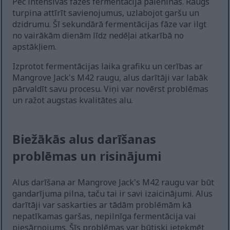
Pēc intensīvās fāzes fermentācija palēninās. Raugs
turpina attīrīt savienojumus, uzlabojot garšu un
dzidrumu. Šī sekundārā fermentācijas fāze var ilgt
no vairākām dienām līdz nedēļai atkarībā no
apstākļiem.
Izprotot fermentācijas laika grafiku un cerības ar
Mangrove Jack's M42 raugu, alus darītāji var labāk
pārvaldīt savu procesu. Viņi var novērst problēmas
un ražot augstas kvalitātes alu.
Biežākās alus darīšanas
problēmas un risinājumi
Alus darīšana ar Mangrove Jack's M42 raugu var būt
gandarījuma pilna, taču tai ir savi izaicinājumi. Alus
darītāji var saskarties ar tādām problēmām kā
nepatīkamas garšas, nepilnīga fermentācija vai
piesārņojums. Šīs problēmas var būtiski ietekmēt