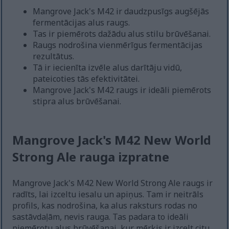
Mangrove Jack's M42 ir daudzpusīgs augšējās
fermentācijas alus raugs.
Tas ir piemērots dažādu alus stilu brūvēšanai.
Raugs nodrošina vienmērīgus fermentācijas
rezultātus.
Tā ir iecienīta izvēle alus darītāju vidū,
pateicoties tās efektivitātei.
Mangrove Jack's M42 raugs ir ideāli piemērots
stipra alus brūvēšanai.
Mangrove Jack's M42 New World
Strong Ale rauga izpratne
Mangrove Jack's M42 New World Strong Ale raugs ir
radīts, lai izceltu iesalu un apiņus. Tam ir neitrāls
profils, kas nodrošina, ka alus raksturs rodas no
sastāvdaļām, nevis rauga. Tas padara to ideāli
piemērotu alus brūvēšanai, kur mērķis ir izcelt citu