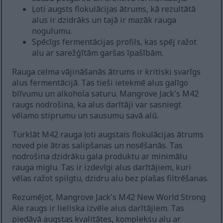
Ļoti augsts flokulācijas ātrums, kā rezultātā
alus ir dzidrāks un tajā ir mazāk rauga
nogulumu.
Spēcīgs fermentācijas profils, kas spēj ražot
alu ar sarežģītām garšas īpašībām.
Rauga celma vājināšanās ātrums ir kritiski svarīgs
alus fermentācijā. Tas tieši ietekmē alus galīgo
blīvumu un alkohola saturu. Mangrove Jack's M42
raugs nodrošina, ka alus darītāji var sasniegt
vēlamo stiprumu un sausumu savā alū.
Turklāt M42 rauga ļoti augstais flokulācijas ātrums
noved pie ātras salipšanas un nosēšanās. Tas
nodrošina dzidrāku gala produktu ar minimālu
rauga miglu. Tas ir izdevīgi alus darītājiem, kuri
vēlas ražot spilgtu, dzidru alu bez plašas filtrēšanas.
Rezumējot, Mangrove Jack's M42 New World Strong
Ale raugs ir lieliska izvēle alus darītājiem. Tas
piedāvā augstas kvalitātes, kompleksu alu ar