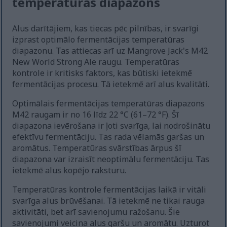
temperatūras diapazons
Alus darītājiem, kas tiecas pēc pilnības, ir svarīgi
izprast optimālo fermentācijas temperatūras
diapazonu. Tas attiecas arī uz Mangrove Jack's M42
New World Strong Ale raugu. Temperatūras
kontrole ir kritisks faktors, kas būtiski ietekmē
fermentācijas procesu. Tā ietekmē arī alus kvalitāti.
Optimālais fermentācijas temperatūras diapazons
M42 raugam ir no 16 līdz 22 °C (61–72 °F). Šī
diapazona ievērošana ir ļoti svarīga, lai nodrošinātu
efektīvu fermentāciju. Tas rada vēlamās garšas un
aromātus. Temperatūras svārstības ārpus šī
diapazona var izraisīt neoptimālu fermentāciju. Tas
ietekmē alus kopējo raksturu.
Temperatūras kontrole fermentācijas laikā ir vitāli
svarīga alus brūvēšanai. Tā ietekmē ne tikai rauga
aktivitāti, bet arī savienojumu ražošanu. Šie
savienojumi veicina alus garšu un aromātu. Uzturot