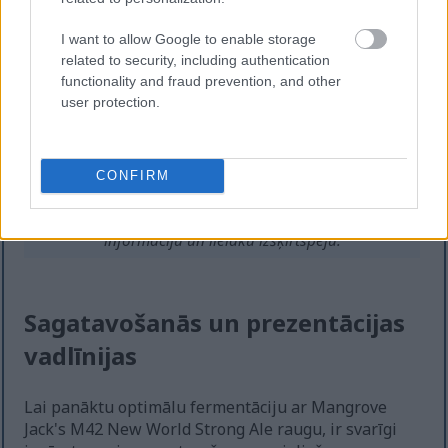
I want to allow Google to enable storage
related to security, including authentication
functionality and fraud prevention, and other
user protection.
CONFIRM
Dažādas alus glāzes zeltainā, dzintara un rubīna
nokrāsās uz koka galda.
Noklikšķiniet vai piesitiet attēlam, lai iegūtu plašāku
informāciju un lielāku izšķirtspēju.
Sagatavošanās un prezentācijas
vadlīnijas
Lai panāktu optimālu fermentāciju ar Mangrove
Jack's M42 New World Strong Ale raugu, ir svarīgi