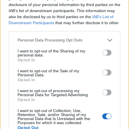
Labākie alus stili M42 raugam
disclosure of your personal information by third parties on the
IAB’s list of downstream participants. This information may
also be disclosed by us to third parties on the
IAB’s List of
M42 rauga celms ir pazīstams ar savu daudzpusību,
Downstream Participants
that may further disclose it to other
padarot to par lielisku izvēli alus brūvēšanai. Tā
third parties.
spēcīgās īpašības un fermentācijas spējas padara to
Please note that this website/app uses one or more Google
ideāli piemērotu dažādiem alus stiliem.
Personal Data Processing Opt Outs
services and may gather and store information including but
Mangrove Jack's M42 ir iecienīts alus darītāju vidū,
not limited to your visit or usage behaviour. You may click to
I want to opt-out of the Sharing of my
personal data.
pateicoties tā pielāgošanās spējai un spējai radīt
grant or deny consent to Google and its third-party tags to
Opted In
sarežģītas garšas. Tas izceļas ar vairākiem alus
use your data for below specified purposes in below Google
consent section.
stiliem, tostarp:
I want to opt-out of the Sale of my
Personal Data.
Opted In
IPA, kur tas pastiprina apiņu garšas ar augstās
temperatūras fermentāciju un augļu esteriem
I want to opt-out of processing my
Porteriem un Stoutiem, piešķirot bagātīgu,
Personal Data for Targeted Advertising.
maigu sajūtu mutē un dziļas, grauzdētas
Opted In
garšas.
I want to opt-out of Collection, Use,
Krievu impērijas stouts ar augstu alkohola
Retention, Sale, and/or Sharing of my
toleranci un vājināšanās pakāpi, kas rada
Personal Data that Is Unrelated with the
Purposes for which it was collected.
spēcīgu, kompleksu alu.
Opted Out