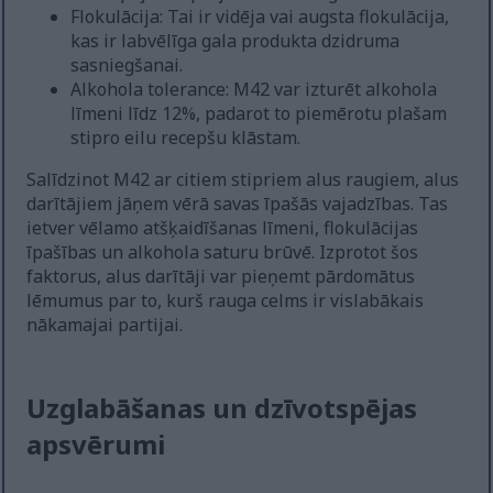
Flokulācija: Tai ir vidēja vai augsta flokulācija,
kas ir labvēlīga gala produkta dzidruma
sasniegšanai.
Alkohola tolerance: M42 var izturēt alkohola
līmeni līdz 12%, padarot to piemērotu plašam
stipro eilu recepšu klāstam.
Salīdzinot M42 ar citiem stipriem alus raugiem, alus
darītājiem jāņem vērā savas īpašās vajadzības. Tas
ietver vēlamo atšķaidīšanas līmeni, flokulācijas
īpašības un alkohola saturu brūvē. Izprotot šos
faktorus, alus darītāji var pieņemt pārdomātus
lēmumus par to, kurš rauga celms ir vislabākais
nākamajai partijai.
Uzglabāšanas un dzīvotspējas
apsvērumi