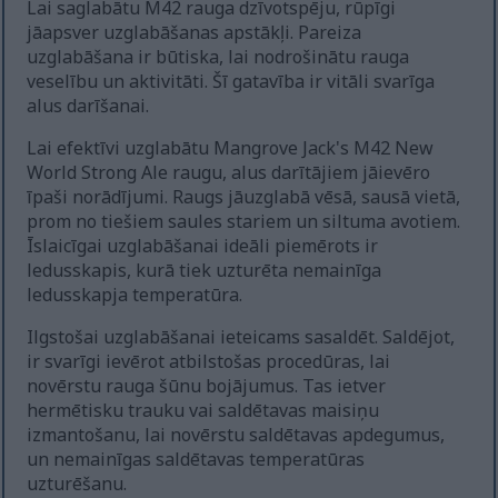
Lai saglabātu M42 rauga dzīvotspēju, rūpīgi
jāapsver uzglabāšanas apstākļi. Pareiza
uzglabāšana ir būtiska, lai nodrošinātu rauga
veselību un aktivitāti. Šī gatavība ir vitāli svarīga
alus darīšanai.
Lai efektīvi uzglabātu Mangrove Jack's M42 New
World Strong Ale raugu, alus darītājiem jāievēro
īpaši norādījumi. Raugs jāuzglabā vēsā, sausā vietā,
prom no tiešiem saules stariem un siltuma avotiem.
Īslaicīgai uzglabāšanai ideāli piemērots ir
ledusskapis, kurā tiek uzturēta nemainīga
ledusskapja temperatūra.
Ilgstošai uzglabāšanai ieteicams sasaldēt. Saldējot,
ir svarīgi ievērot atbilstošas procedūras, lai
novērstu rauga šūnu bojājumus. Tas ietver
hermētisku trauku vai saldētavas maisiņu
izmantošanu, lai novērstu saldētavas apdegumus,
un nemainīgas saldētavas temperatūras
uzturēšanu.