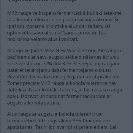
M42 rauga veiktspēju fermentācijā būtiski ietekmē
tā alkohola tolerance un pavājināšanās ātrums. Šo
īpašību izpratne ir būtiska alus darītājiem, lai
optimizētu savu alus darīšanas procesu. Tas
nodrošina vēlamo alus kvalitāti.
Mangrove Jack's M42 New World Strong Ale raugs ir
pazīstams ar savu augsto atšķaidināšanas ātrumu,
kas svārstās no 77% līdz 82%. Šī spēja ļauj raugam
patērēt ievērojamu daļu fermentējamo cukuru.
Rezultātā tas rada sausu pēcgaršu un stiprāku alu.
Tomēr precīza M42 rauga alkohola tolerance nav
noteikta. Tas ir kritisks faktors, jo tas nosaka rauga
spēju izdzīvot un turpināt fermentāciju vidē ar
augstu alkohola saturu.
Alus raugs ar augstu alkohola toleranci var
fermentēties līdz augstākam ABV līmenim bez
apstāšanās. Tas ir ļoti svarīgi stipriem eiliem. Lai