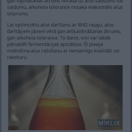
gan vājināšanās ātrums norāda uz alus sausumu vai
saldumu, alkohola tolerance nosaka maksimālo alus
stiprumu.
Lai optimizētu alus darīšanu ar M42 raugu, alus
darītājiem jāņem vērā gan atšķaidināšanas ātrums,
gan alkohola tolerance. To darot, viņi var labāk
pārvaldīt fermentācijas apstākļus. Šī pieeja
nodrošina alus ražošanu ar nemainīgu kvalitāti un
raksturu.