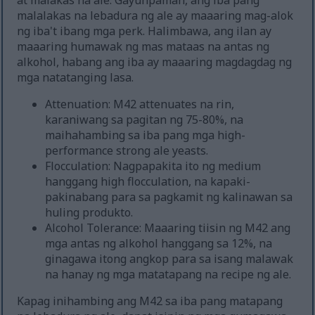
at malakas na ale. Gayunpaman, ang iba pang
malalakas na lebadura ng ale ay maaaring mag-alok
ng iba't ibang mga perk. Halimbawa, ang ilan ay
maaaring humawak ng mas mataas na antas ng
alkohol, habang ang iba ay maaaring magdagdag ng
mga natatanging lasa.
Attenuation: M42 attenuates na rin,
karaniwang sa pagitan ng 75-80%, na
maihahambing sa iba pang mga high-
performance strong ale yeasts.
Flocculation: Nagpapakita ito ng medium
hanggang high flocculation, na kapaki-
pakinabang para sa pagkamit ng kalinawan sa
huling produkto.
Alcohol Tolerance: Maaaring tiisin ng M42 ang
mga antas ng alkohol hanggang sa 12%, na
ginagawa itong angkop para sa isang malawak
na hanay ng mga matatapang na recipe ng ale.
Kapag inihambing ang M42 sa iba pang matapang