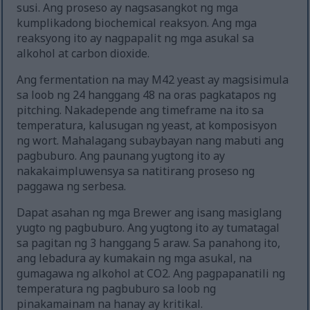
susi. Ang proseso ay nagsasangkot ng mga
kumplikadong biochemical reaksyon. Ang mga
reaksyong ito ay nagpapalit ng mga asukal sa
alkohol at carbon dioxide.
Ang fermentation na may M42 yeast ay magsisimula
sa loob ng 24 hanggang 48 na oras pagkatapos ng
pitching. Nakadepende ang timeframe na ito sa
temperatura, kalusugan ng yeast, at komposisyon
ng wort. Mahalagang subaybayan nang mabuti ang
pagbuburo. Ang paunang yugtong ito ay
nakakaimpluwensya sa natitirang proseso ng
paggawa ng serbesa.
Dapat asahan ng mga Brewer ang isang masiglang
yugto ng pagbuburo. Ang yugtong ito ay tumatagal
sa pagitan ng 3 hanggang 5 araw. Sa panahong ito,
ang lebadura ay kumakain ng mga asukal, na
gumagawa ng alkohol at CO2. Ang pagpapanatili ng
temperatura ng pagbuburo sa loob ng
pinakamainam na hanay ay kritikal.