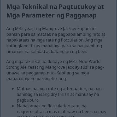
Mga Teknikal na Pagtutukoy at
Mga Parameter ng Pagganap
Ang M42 yeast ng Mangrove Jack ay kapansin-
pansin para sa mataas na pagpapalambing nito at
napakataas na mga rate ng flocculation. Ang mga
katangiang ito ay mahalaga para sa pagkamit ng
ninanais na kalidad at katangian ng beer.
Ang mga teknikal na detalye ng M42 New World
Strong Ale Yeast ng Mangrove Jack ay susi sa pag-
unawa sa pagganap nito. Kabilang sa mga
mahahalagang parameter ang:
Mataas na mga rate ng attenuation, na nag-
aambag sa isang dry finish at mahusay na
pagbuburo.
Napakataas ng flocculation rate, na
nagreresulta sa mas malinaw na beer na may