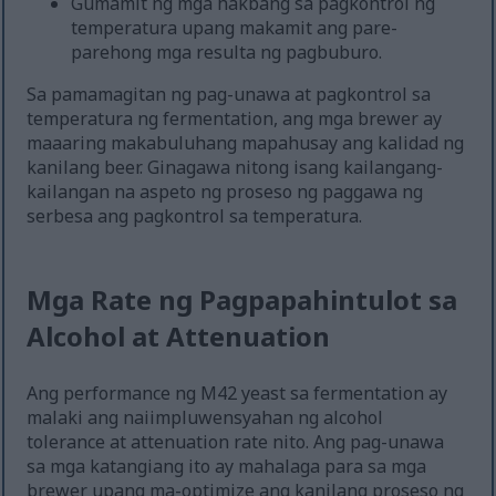
Gumamit ng mga hakbang sa pagkontrol ng
temperatura upang makamit ang pare-
parehong mga resulta ng pagbuburo.
Sa pamamagitan ng pag-unawa at pagkontrol sa
temperatura ng fermentation, ang mga brewer ay
maaaring makabuluhang mapahusay ang kalidad ng
kanilang beer. Ginagawa nitong isang kailangang-
kailangan na aspeto ng proseso ng paggawa ng
serbesa ang pagkontrol sa temperatura.
Mga Rate ng Pagpapahintulot sa
Alcohol at Attenuation
Ang performance ng M42 yeast sa fermentation ay
malaki ang naiimpluwensyahan ng alcohol
tolerance at attenuation rate nito. Ang pag-unawa
sa mga katangiang ito ay mahalaga para sa mga
brewer upang ma-optimize ang kanilang proseso ng