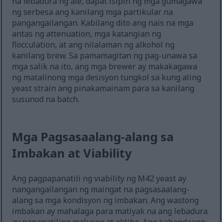
na lebadura ng ale, dapat isipin ng mga gumagawa
ng serbesa ang kanilang mga partikular na
pangangailangan. Kabilang dito ang nais na mga
antas ng attenuation, mga katangian ng
flocculation, at ang nilalaman ng alkohol ng
kanilang brew. Sa pamamagitan ng pag-unawa sa
mga salik na ito, ang mga brewer ay makakagawa
ng matalinong mga desisyon tungkol sa kung aling
yeast strain ang pinakamainam para sa kanilang
susunod na batch.
Mga Pagsasaalang-alang sa
Imbakan at Viability
Ang pagpapanatili ng viability ng M42 yeast ay
nangangailangan ng maingat na pagsasaalang-
alang sa mga kondisyon ng imbakan. Ang wastong
imbakan ay mahalaga para matiyak na ang lebadura