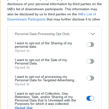
disclosure of your personal information by third parties on the
IAB’s list of downstream participants. This information may
also be disclosed by us to third parties on the
IAB’s List of
Downstream Participants
that may further disclose it to other
Close-up ng isang flask na may ginintuang, bubbly
third parties.
fermenting liquid sa isang mainit at backlit na setting
ng lab.
Please note that this website/app uses one or more Google
Personal Data Processing Opt Outs
I-click o i-tap ang larawan para sa karagdagang
services and may gather and store information including but
impormasyon at mas mataas na resolution.
not limited to your visit or usage behaviour. You may click to
I want to opt-out of the Sharing of my
personal data.
grant or deny consent to Google and its third-party tags to
Opted In
use your data for below specified purposes in below Google
consent section.
I want to opt-out of the Sale of my
Pagsusuri ng Profile ng Panlasa
Personal Data.
Opted In
at Aroma
I want to opt-out of processing my
Personal Data for Targeted Advertising.
Ang mga Brewer na gumagamit ng Mangrove Jack's
Opted In
M42 ay maaaring umasa sa isang malinis na
pagbuburo. Nagbibigay-daan ito sa mga likas na
I want to opt-out of Collection, Use,
Retention, Sale, and/or Sharing of my
lasa ng malt at hops na maging sentro. Ito ay isang
Personal Data that Is Unrelated with the
perpektong pagpipilian para sa mga naglalayong
Purposes for which it was collected.
Opted Out