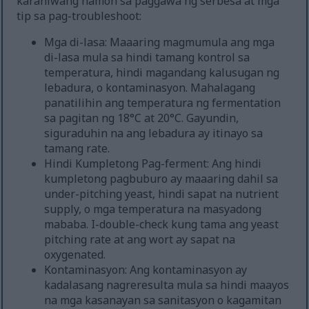
karaniwang hamon sa paggawa ng serbesa at mga
tip sa pag-troubleshoot:
Mga di-lasa: Maaaring magmumula ang mga
di-lasa mula sa hindi tamang kontrol sa
temperatura, hindi magandang kalusugan ng
lebadura, o kontaminasyon. Mahalagang
panatilihin ang temperatura ng fermentation
sa pagitan ng 18°C at 20°C. Gayundin,
siguraduhin na ang lebadura ay itinayo sa
tamang rate.
Hindi Kumpletong Pag-ferment: Ang hindi
kumpletong pagbuburo ay maaaring dahil sa
under-pitching yeast, hindi sapat na nutrient
supply, o mga temperatura na masyadong
mababa. I-double-check kung tama ang yeast
pitching rate at ang wort ay sapat na
oxygenated.
Kontaminasyon: Ang kontaminasyon ay
kadalasang nagreresulta mula sa hindi maayos
na mga kasanayan sa sanitasyon o kagamitan