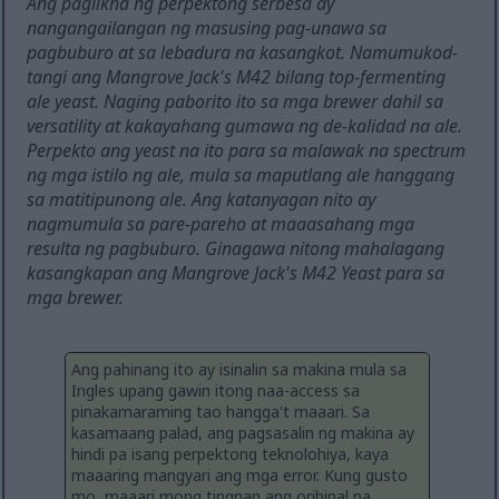
Ang paglikha ng perpektong serbesa ay
nangangailangan ng masusing pag-unawa sa
pagbuburo at sa lebadura na kasangkot. Namumukod-
tangi ang Mangrove Jack's M42 bilang top-fermenting
ale yeast. Naging paborito ito sa mga brewer dahil sa
versatility at kakayahang gumawa ng de-kalidad na ale.
Perpekto ang yeast na ito para sa malawak na spectrum
ng mga istilo ng ale, mula sa maputlang ale hanggang
sa matitipunong ale. Ang katanyagan nito ay
nagmumula sa pare-pareho at maaasahang mga
resulta ng pagbuburo. Ginagawa nitong mahalagang
kasangkapan ang Mangrove Jack's M42 Yeast para sa
mga brewer.
Ang pahinang ito ay isinalin sa makina mula sa
Ingles upang gawin itong naa-access sa
pinakamaraming tao hangga't maaari. Sa
kasamaang palad, ang pagsasalin ng makina ay
hindi pa isang perpektong teknolohiya, kaya
maaaring mangyari ang mga error. Kung gusto
mo, maaari mong tingnan ang orihinal na