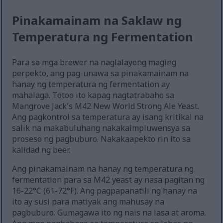
Pinakamainam na Saklaw ng
Temperatura ng Fermentation
Para sa mga brewer na naglalayong maging
perpekto, ang pag-unawa sa pinakamainam na
hanay ng temperatura ng fermentation ay
mahalaga. Totoo ito kapag nagtatrabaho sa
Mangrove Jack's M42 New World Strong Ale Yeast.
Ang pagkontrol sa temperatura ay isang kritikal na
salik na makabuluhang nakakaimpluwensya sa
proseso ng pagbuburo. Nakakaapekto rin ito sa
kalidad ng beer.
Ang pinakamainam na hanay ng temperatura ng
fermentation para sa M42 yeast ay nasa pagitan ng
16-22°C (61-72°F). Ang pagpapanatili ng hanay na
ito ay susi para matiyak ang mahusay na
pagbuburo. Gumagawa ito ng nais na lasa at aroma.