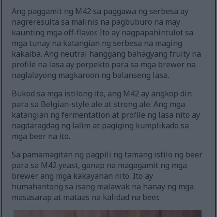
Ang paggamit ng M42 sa paggawa ng serbesa ay
nagreresulta sa malinis na pagbuburo na may
kaunting mga off-flavor. Ito ay nagpapahintulot sa
mga tunay na katangian ng serbesa na maging
kakaiba. Ang neutral hanggang bahagyang fruity na
profile na lasa ay perpekto para sa mga brewer na
naglalayong magkaroon ng balanseng lasa.
Bukod sa mga istilong ito, ang M42 ay angkop din
para sa Belgian-style ale at strong ale. Ang mga
katangian ng fermentation at profile ng lasa nito ay
nagdaragdag ng lalim at pagiging kumplikado sa
mga beer na ito.
Sa pamamagitan ng pagpili ng tamang istilo ng beer
para sa M42 yeast, ganap na magagamit ng mga
brewer ang mga kakayahan nito. Ito ay
humahantong sa isang malawak na hanay ng mga
masasarap at mataas na kalidad na beer.