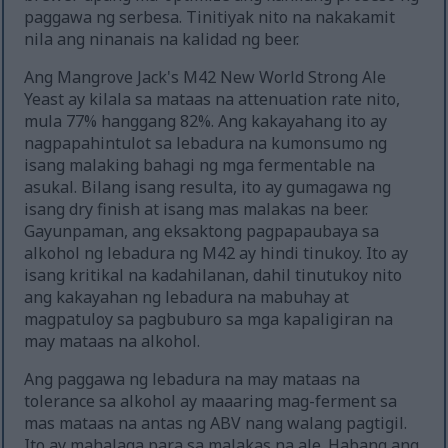
paggawa ng serbesa. Tinitiyak nito na nakakamit
nila ang ninanais na kalidad ng beer.
Ang Mangrove Jack's M42 New World Strong Ale
Yeast ay kilala sa mataas na attenuation rate nito,
mula 77% hanggang 82%. Ang kakayahang ito ay
nagpapahintulot sa lebadura na kumonsumo ng
isang malaking bahagi ng mga fermentable na
asukal. Bilang isang resulta, ito ay gumagawa ng
isang dry finish at isang mas malakas na beer.
Gayunpaman, ang eksaktong pagpapaubaya sa
alkohol ng lebadura ng M42 ay hindi tinukoy. Ito ay
isang kritikal na kadahilanan, dahil tinutukoy nito
ang kakayahan ng lebadura na mabuhay at
magpatuloy sa pagbuburo sa mga kapaligiran na
may mataas na alkohol.
Ang paggawa ng lebadura na may mataas na
tolerance sa alkohol ay maaaring mag-ferment sa
mas mataas na antas ng ABV nang walang pagtigil.
Ito ay mahalaga para sa malakas na ale. Habang ang