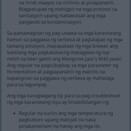
na hindi maayos na nililinis at pinapanatili.
Magpatupad ng mahigpit na mga protocol sa
sanitasyon upang mabawasan ang mga
panganib sa kontaminasyon.
Sa pamamagitan ng pag-unawa sa mga karaniwang
hamon sa paggawa ng serbesa at paglalapat ng mga
tamang solusyon, mapapataas ng mga brewer ang
kanilang mga pagkakataong makagawa ng top-
notch na beer gamit ang Mangrove Jack's M42 yeast.
Ang regular na pagsubaybay sa mga parameter ng
fermentation at pagpapanatili ng malinis na
kapaligiran sa paggawa ng serbesa ay mahalaga
para sa tagumpay.
Ang mga karagdagang tip para sa pag-troubleshoot
ng mga karaniwang isyu ay kinabibilangan ng:
Regular na suriin ang mga temperatura ng
pagbuburo upang matiyak na nasa
pinakamainam na hanay ang mga ito.