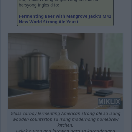
bersyong Ingles dito:
Fermenting Beer with Mangrove Jack's M42
New World Strong Ale Yeast
Glass carboy fermenting American strong ale sa isang
wooden countertop sa isang modernong homebrew
kitchen.
I-click o i-tap ang larawan para sa karagdagang