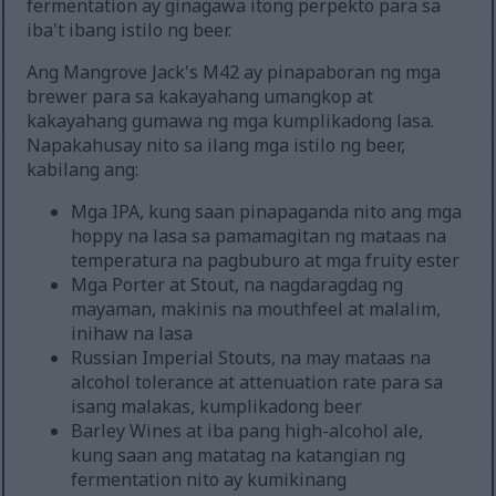
fermentation ay ginagawa itong perpekto para sa
iba't ibang istilo ng beer.
Ang Mangrove Jack's M42 ay pinapaboran ng mga
brewer para sa kakayahang umangkop at
kakayahang gumawa ng mga kumplikadong lasa.
Napakahusay nito sa ilang mga istilo ng beer,
kabilang ang:
Mga IPA, kung saan pinapaganda nito ang mga
hoppy na lasa sa pamamagitan ng mataas na
temperatura na pagbuburo at mga fruity ester
Mga Porter at Stout, na nagdaragdag ng
mayaman, makinis na mouthfeel at malalim,
inihaw na lasa
Russian Imperial Stouts, na may mataas na
alcohol tolerance at attenuation rate para sa
isang malakas, kumplikadong beer
Barley Wines at iba pang high-alcohol ale,
kung saan ang matatag na katangian ng
fermentation nito ay kumikinang