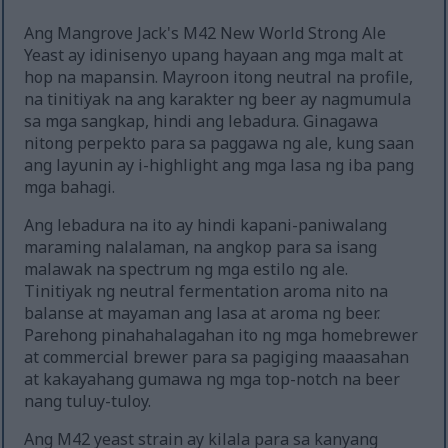
Ang Mangrove Jack's M42 New World Strong Ale
Yeast ay idinisenyo upang hayaan ang mga malt at
hop na mapansin. Mayroon itong neutral na profile,
na tinitiyak na ang karakter ng beer ay nagmumula
sa mga sangkap, hindi ang lebadura. Ginagawa
nitong perpekto para sa paggawa ng ale, kung saan
ang layunin ay i-highlight ang mga lasa ng iba pang
mga bahagi.
Ang lebadura na ito ay hindi kapani-paniwalang
maraming nalalaman, na angkop para sa isang
malawak na spectrum ng mga estilo ng ale.
Tinitiyak ng neutral fermentation aroma nito na
balanse at mayaman ang lasa at aroma ng beer.
Parehong pinahahalagahan ito ng mga homebrewer
at commercial brewer para sa pagiging maaasahan
at kakayahang gumawa ng mga top-notch na beer
nang tuluy-tuloy.
Ang M42 yeast strain ay kilala para sa kanyang