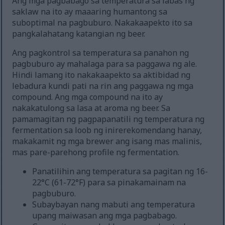
Ang mga pagbabago sa temperatura sa labas ng
saklaw na ito ay maaaring humantong sa
suboptimal na pagbuburo. Nakakaapekto ito sa
pangkalahatang katangian ng beer.
Ang pagkontrol sa temperatura sa panahon ng
pagbuburo ay mahalaga para sa paggawa ng ale.
Hindi lamang ito nakakaapekto sa aktibidad ng
lebadura kundi pati na rin ang paggawa ng mga
compound. Ang mga compound na ito ay
nakakatulong sa lasa at aroma ng beer. Sa
pamamagitan ng pagpapanatili ng temperatura ng
fermentation sa loob ng inirerekomendang hanay,
makakamit ng mga brewer ang isang mas malinis,
mas pare-parehong profile ng fermentation.
Panatilihin ang temperatura sa pagitan ng 16-
22°C (61-72°F) para sa pinakamainam na
pagbuburo.
Subaybayan nang mabuti ang temperatura
upang maiwasan ang mga pagbabago.