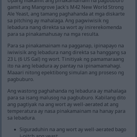
Upang makamit ang pinakamainam na pagbuburo
gamit ang Mangrove Jack's M42 New World Strong
Ale Yeast, ang tamang paghahanda at mga diskarte
sa pitching ay mahalaga. Ang pagwiwisik ng
lebadura nang direkta sa wort ay inirerekomenda
para sa pinakamahusay na mga resulta.
Para sa pinakamainam na pagganap, ipinapayo na
iwiwisik ang lebadura nang direkta sa hanggang sa
23 L (6 US Gal) ng wort. Tinitiyak ng pamamaraang
ito na ang lebadura ay pantay na ipinamamahagi.
Maaari nitong epektibong simulan ang proseso ng
pagbuburo.
Ang wastong paghahanda ng lebadura ay mahalaga
para sa isang malusog na pagbuburo. Kabilang dito
ang pagtiyak na ang wort ay well-aerated at ang
temperatura ay nasa pinakamainam na hanay para
sa lebadura.
Siguraduhin na ang wort ay well-aerated bago
i-pitch ang yeast.