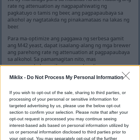
rate ng attenuation ay nagpapahiwatig ng
pagkatuyo o tamis ng beer, ang pagpapaubaya sa
alkohol ay nagtatakda ng pinakamataas na lakas ng
beer.
Para ma-optimize ang paggawa ng serbesa gamit
ang M42 yeast, dapat isaalang-alang ng mga brewer
ang parehong rate ng attenuation at pagpapaubaya
sa alkohol. Sa pamamagitan nito, mas
mapapamahalaan nila ang mga kondisyon ng
pagbuburo. Tinitiyak ng diskarteng ito ang paggawa
Miklix -
Do Not Process My Personal Information
ng mga beer na may pare-parehong kalidad at
karakter.
If you wish to opt-out of the sale, sharing to third parties, or
processing of your personal or sensitive information for
targeted advertising by us, please use the below opt-out
section to confirm your selection. Please note that after your
opt-out request is processed you may continue seeing
interest-based ads based on personal information utilized by
us or personal information disclosed to third parties prior to
your opt-out. You may separately opt-out of the further