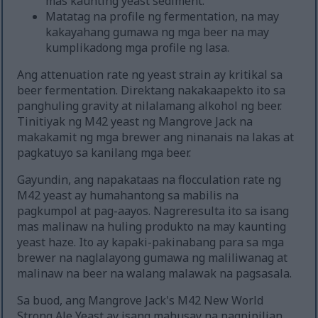
mas kaunting yeast sediment.
Matatag na profile ng fermentation, na may
kakayahang gumawa ng mga beer na may
kumplikadong mga profile ng lasa.
Ang attenuation rate ng yeast strain ay kritikal sa
beer fermentation. Direktang nakakaapekto ito sa
panghuling gravity at nilalamang alkohol ng beer.
Tinitiyak ng M42 yeast ng Mangrove Jack na
makakamit ng mga brewer ang ninanais na lakas at
pagkatuyo sa kanilang mga beer.
Gayundin, ang napakataas na flocculation rate ng
M42 yeast ay humahantong sa mabilis na
pagkumpol at pag-aayos. Nagreresulta ito sa isang
mas malinaw na huling produkto na may kaunting
yeast haze. Ito ay kapaki-pakinabang para sa mga
brewer na naglalayong gumawa ng maliliwanag at
malinaw na beer na walang malawak na pagsasala.
Sa buod, ang Mangrove Jack's M42 New World
Strong Ale Yeast ay isang mahusay na pagpipilian