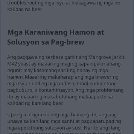
troubleshoot ng mga isyu at makagawa ng mga de-
kalidad na beer.
Mga Karaniwang Hamon at
Solusyon sa Pag-brew
Ang paggawa ng serbesa gamit ang Mangrove Jack's
M42 yeast ay maaaring maging kapakipakinabang
ngunit may kasamang sariling hanay ng mga
hamon. Maaaring makaharap ang mga brewer ng
mga isyu tulad ng mga di-lasa, hindi kumpletong
pagbuburo, o kontaminasyon. Ang mga problemang
ito ay maaaring makabuluhang makaapekto sa
kalidad ng kanilang beer.
Upang matugunan ang mga hamong ito, ang pag-
unawa sa kanilang mga sanhi at pagpapatupad ng
mga epektibong solusyon ay susi. Narito ang ilang