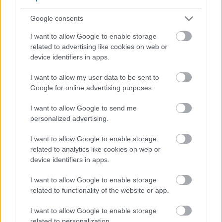
lumikha ng mga beer na may masagana at
kumplikadong lasa.
Google consents
Ang neutral na aroma ng yeast ay isang
I want to allow Google to enable storage
pangunahing dahilan para sa katanyagan nito. Ang
related to advertising like cookies on web or
neutralidad na ito ay nagbibigay-daan sa mga malt
device identifiers in apps.
at hops na ganap na maipahayag ang kanilang
sarili. Bilang resulta, ipinagmamalaki ng serbesa
I want to allow my user data to be sent to
ang malalim at masarap na profile.
Google for online advertising purposes.
Napakalaki ng papel ng yeast sa paghubog ng
I want to allow Google to send me
huling lasa at amoy ng beer. Ang M42 New World
personalized advertising.
Strong Ale Yeast ng Mangrove Jack ay mahusay sa
pagpapalakas ng karakter ng beer. Ginagawa ito
I want to allow Google to enable storage
nang hindi nagdaragdag ng mga hindi gustong lasa
related to analytics like cookies on web or
o aroma.
device identifiers in apps.
Ang mga pangunahing aspeto ng profile ng lasa at
I want to allow Google to enable storage
aroma na dinadala ng lebadura ng M42 ay
related to functionality of the website or app.
kinabibilangan ng:
I want to allow Google to enable storage
Neutral yeast aroma, na nagpapahintulot sa
related to personalization.