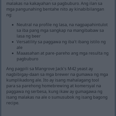
malakas na kakayahan sa pagbuburo. Ang ilan sa
mga pangunahing bentahe nito ay kinabibilangan
ng:
Neutral na profile ng lasa, na nagpapahintulot
sa iba pang mga sangkap na mangibabaw sa
lasa ng beer
Versatility sa paggawa ng iba't ibang istilo ng
ale
Maaasahan at pare-pareho ang mga resulta ng
pagbuburo
Ang pagpili sa Mangrove Jack's M42 yeast ay
nagbibigay-daan sa mga brewer na gumawa ng mga
kumplikadong ale. Ito ay isang mahalagang tool
para sa parehong homebrewing at komersyal na
paggawa ng serbesa, kung ikaw ay gumagawa ng
isang malakas na ale o sumusubok ng isang bagong
recipe.