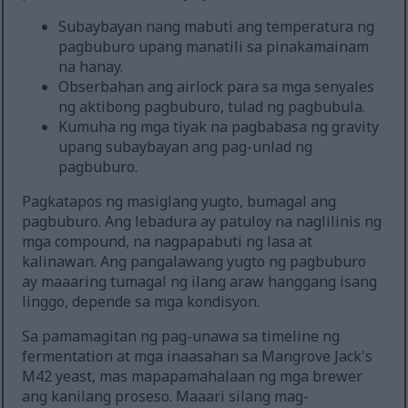
Subaybayan nang mabuti ang temperatura ng
pagbuburo upang manatili sa pinakamainam
na hanay.
Obserbahan ang airlock para sa mga senyales
ng aktibong pagbuburo, tulad ng pagbubula.
Kumuha ng mga tiyak na pagbabasa ng gravity
upang subaybayan ang pag-unlad ng
pagbuburo.
Pagkatapos ng masiglang yugto, bumagal ang
pagbuburo. Ang lebadura ay patuloy na naglilinis ng
mga compound, na nagpapabuti ng lasa at
kalinawan. Ang pangalawang yugto ng pagbuburo
ay maaaring tumagal ng ilang araw hanggang isang
linggo, depende sa mga kondisyon.
Sa pamamagitan ng pag-unawa sa timeline ng
fermentation at mga inaasahan sa Mangrove Jack's
M42 yeast, mas mapapamahalaan ng mga brewer
ang kanilang proseso. Maaari silang mag-