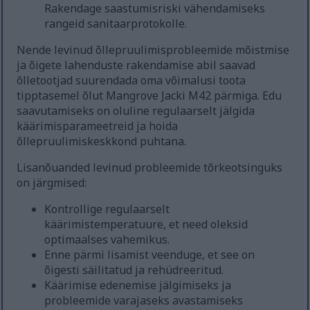
Rakendage saastumisriski vähendamiseks
rangeid sanitaarprotokolle.
Nende levinud õllepruulimisprobleemide mõistmise
ja õigete lahenduste rakendamise abil saavad
õlletootjad suurendada oma võimalusi toota
tipptasemel õlut Mangrove Jacki M42 pärmiga. Edu
saavutamiseks on oluline regulaarselt jälgida
käärimisparameetreid ja hoida
õllepruulimiskeskkond puhtana.
Lisanõuanded levinud probleemide tõrkeotsinguks
on järgmised:
Kontrollige regulaarselt
käärimistemperatuure, et need oleksid
optimaalses vahemikus.
Enne pärmi lisamist veenduge, et see on
õigesti säilitatud ja rehüdreeritud.
Käärimise edenemise jälgimiseks ja
probleemide varajaseks avastamiseks