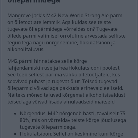
Mangrove Jack's M42 New World Strong Ale pärm
on õlletootjate lemmik. Aga kuidas see teiste
tugevate õllepärmidega võrreldes on? Tugevate
õllede pärmi valimisel on oluline arvestada selliste
teguritega nagu nõrgenemine, flokulatsioon ja
alkoholitaluvus.
M42 pärmi hinnatakse selle kõrge
lahjendamiskiiruse ja hea flokulatsiooni poolest.
See teeb sellest parima valiku õlletootjatele, kes
soovivad puhast ja tugevat õlut. Teised tugevad
õllepärmid võivad aga pakkuda erinevaid eeliseid.
Näiteks mõned taluvad kõrgemat alkoholisisaldust,
teised aga võivad lisada ainulaadseid maitseid.
Nõrgendus: M42 nõrgeneb hästi, tavaliselt 75–
80%, mis on võrreldav teiste kõrge jõudlusega
tugevate õllepärmidega.
Flokulatsioon: Sellel on keskmine kuni kõrge