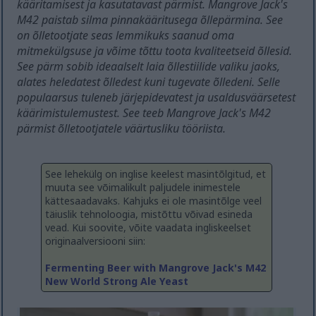
kääritamisest ja kasutatavast pärmist. Mangrove Jack's
M42 paistab silma pinnakääritusega õllepärmina. See
on õlletootjate seas lemmikuks saanud oma
mitmekülgsuse ja võime tõttu toota kvaliteetseid õllesid.
See pärm sobib ideaalselt laia õllestiilide valiku jaoks,
alates heledatest õlledest kuni tugevate õlledeni. Selle
populaarsus tuleneb järjepidevatest ja usaldusväärsetest
käärimistulemustest. See teeb Mangrove Jack's M42
pärmist õlletootjatele väärtusliku tööriista.
See lehekülg on inglise keelest masintõlgitud, et
muuta see võimalikult paljudele inimestele
kättesaadavaks. Kahjuks ei ole masintõlge veel
täiuslik tehnoloogia, mistõttu võivad esineda
vead. Kui soovite, võite vaadata ingliskeelset
originaalversiooni siin:
Fermenting Beer with Mangrove Jack's M42
New World Strong Ale Yeast