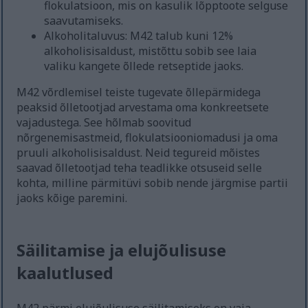
flokulatsioon, mis on kasulik lõpptoote selguse
saavutamiseks.
Alkoholitaluvus: M42 talub kuni 12%
alkoholisisaldust, mistõttu sobib see laia
valiku kangete õllede retseptide jaoks.
M42 võrdlemisel teiste tugevate õllepärmidega
peaksid õlletootjad arvestama oma konkreetsete
vajadustega. See hõlmab soovitud
nõrgenemisastmeid, flokulatsiooniomadusi ja oma
pruuli alkoholisisaldust. Neid tegureid mõistes
saavad õlletootjad teha teadlikke otsuseid selle
kohta, milline pärmitüvi sobib nende järgmise partii
jaoks kõige paremini.
Säilitamise ja elujõulisuse
kaalutlused