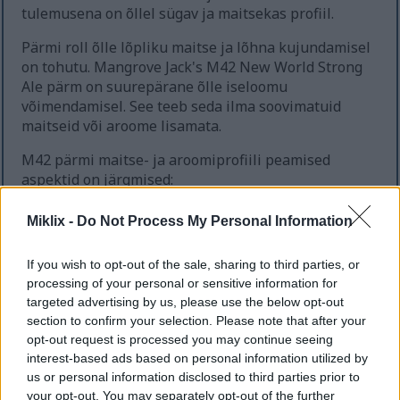
tulemusena on õllel sügav ja maitsekas profiil.
Pärmi roll õlle lõpliku maitse ja lõhna kujundamisel
on tohutu. Mangrove Jack's M42 New World Strong
Ale pärm on suurepärane õlle iseloomu
võimendamisel. See teeb seda ilma soovimatuid
maitseid või aroome lisamata.
M42 pärmi maitse- ja aroomiprofiili peamised
aspektid on järgmised:
Neutraalne pärmi aroom, mis laseb teistel
Miklix -
Do Not Process My Personal Information
koostisosadel särada
Puhas käärimisprofiil, mis rikastab õlle
If you wish to opt-out of the sale, sharing to third parties, or
maitset
processing of your personal or sensitive information for
Võime esile tuua linnase ja humala keerukaid
targeted advertising by us, please use the below opt-out
maitseid
section to confirm your selection. Please note that after your
opt-out request is processed you may continue seeing
Neid omadusi ära kasutades saavad õlletootjad luua
interest-based ads based on personal information utilized by
mitmesuguseid õllestiile. Alates toekatest ale'idest
us or personal information disclosed to third parties prior to
kuni õrnade laagriteni – igal neist võib olla oma
your opt-out. You may separately opt-out of the further