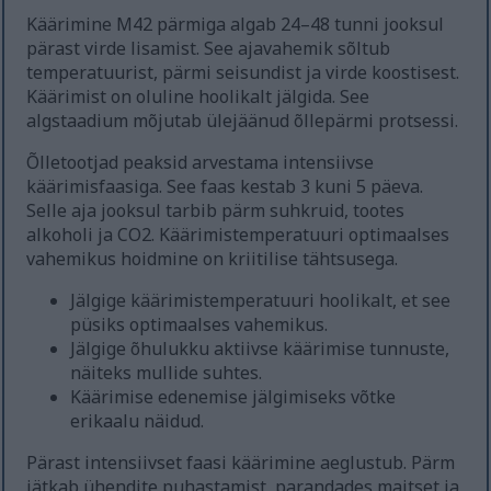
Käärimine M42 pärmiga algab 24–48 tunni jooksul
pärast virde lisamist. See ajavahemik sõltub
temperatuurist, pärmi seisundist ja virde koostisest.
Käärimist on oluline hoolikalt jälgida. See
algstaadium mõjutab ülejäänud õllepärmi protsessi.
Õlletootjad peaksid arvestama intensiivse
käärimisfaasiga. See faas kestab 3 kuni 5 päeva.
Selle aja jooksul tarbib pärm suhkruid, tootes
alkoholi ja CO2. Käärimistemperatuuri optimaalses
vahemikus hoidmine on kriitilise tähtsusega.
Jälgige käärimistemperatuuri hoolikalt, et see
püsiks optimaalses vahemikus.
Jälgige õhulukku aktiivse käärimise tunnuste,
näiteks mullide suhtes.
Käärimise edenemise jälgimiseks võtke
erikaalu näidud.
Pärast intensiivset faasi käärimine aeglustub. Pärm
jätkab ühendite puhastamist, parandades maitset ja