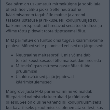
See pärm on uskumatult mitmekülgne ja sobib laia
õllestiilide valiku jaoks. Selle neutraalne
käärimisaroom tagab õlle maitse ja aroomi
tasakaalustatuse ja rikkuse. Nii kodupruulijad kui
ka kommertspruulijad hindavad seda töökindluse ja
võime tõttu pidevalt toota tipptasemel õlut.
M42 pärmitüvi on tuntud oma tugeva käärimisvõime
poolest. Mõned selle peamised eelised on järgmised:
Neutraalne maitseprofiil, mis võimaldab
teistel koostisosadel õlle maitset domineerida
Mitmekülgsus mitmesuguste õllestiilide
pruulimisel
Usaldusväärsed ja järjepidevad
käärimistulemused
Mangrove Jacki M42 pärmi valimine võimaldab
õllepäridel valmistada keerukaid ja täidlaseid
õllesid. See on oluline vahend nii kodupruulimiseks
kui ka äriliseks pruulimiseks, olenemata sellest, kas