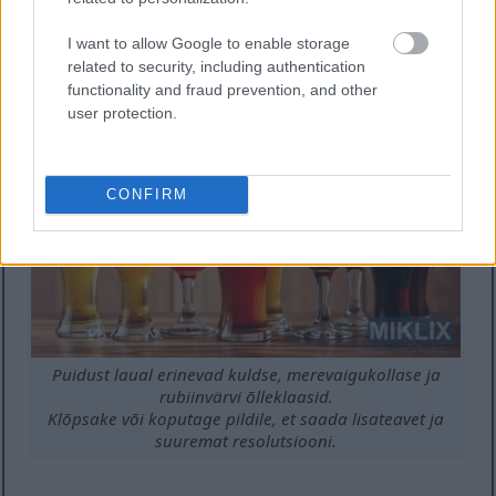
Õige M42 pärmi õllestiili valides saavad õlletootjad
I want to allow Google to enable storage
selle võimekust täielikult ära kasutada. See viib laia
related to security, including authentication
valiku maitsvate ja kvaliteetsete õlledeni.
functionality and fraud prevention, and other
user protection.
CONFIRM
Puidust laual erinevad kuldse, merevaigukollase ja
rubiinvärvi õlleklaasid.
Klõpsake või koputage pildile, et saada lisateavet ja
suuremat resolutsiooni.