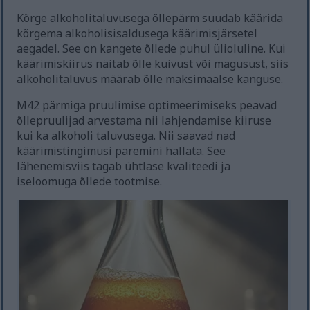
Kõrge alkoholitaluvusega õllepärm suudab käärida
kõrgema alkoholisisaldusega käärimisjärsetel
aegadel. See on kangete õllede puhul ülioluline. Kui
käärimiskiirus näitab õlle kuivust või magusust, siis
alkoholitaluvus määrab õlle maksimaalse kanguse.
M42 pärmiga pruulimise optimeerimiseks peavad
õllepruulijad arvestama nii lahjendamise kiiruse
kui ka alkoholi taluvusega. Nii saavad nad
käärimistingimusi paremini hallata. See
lähenemisviis tagab ühtlase kvaliteedi ja
iseloomuga õllede tootmise.