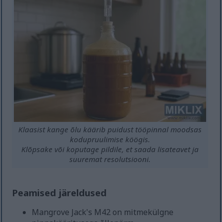
Klaasist kange õlu käärib puidust tööpinnal moodsas
kodupruulimise köögis.
Klõpsake või koputage pildile, et saada lisateavet ja
suuremat resolutsiooni.
Peamised järeldused
Mangrove Jack's M42 on mitmekülgne