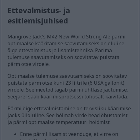
Ettevalmistus- ja
esitlemisjuhised
Mangrove Jack's M42 New World Strong Ale pärmi
optimaalse kääritamise saavutamiseks on oluline
õige ettevalmistus ja lisamistehnika. Parima
tulemuse saavutamiseks on soovitatav puistata
pärm otse virdele.
Optimaalse tulemuse saavutamiseks on soovitatav
puistata pärm otse kuni 23 liitrile (6 USA gallonit)
virdele. See meetod tagab pärmi ühtlase jaotumise.
Seejärel saab käärimisprotsessi tõhusalt käivitada.
Pärmi õige ettevalmistamine on tervisliku käärimise
jaoks ülioluline. See hõlmab virde head õhustamist
ja pärmi optimaalse temperatuuri hoidmist.
Enne pärmi lisamist veenduge, et virre on