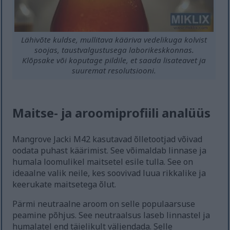
Lähivõte kuldse, mullitava kääriva vedelikuga kolvist
soojas, taustvalgustusega laborikeskkonnas.
Klõpsake või koputage pildile, et saada lisateavet ja
suuremat resolutsiooni.
Maitse- ja aroomiprofiili analüüs
Mangrove Jacki M42 kasutavad õlletootjad võivad
oodata puhast käärimist. See võimaldab linnase ja
humala loomulikel maitsetel esile tulla. See on
ideaalne valik neile, kes soovivad luua rikkalike ja
keerukate maitsetega õlut.
Pärmi neutraalne aroom on selle populaarsuse
peamine põhjus. See neutraalsus laseb linnastel ja
humalatel end täielikult väljendada. Selle