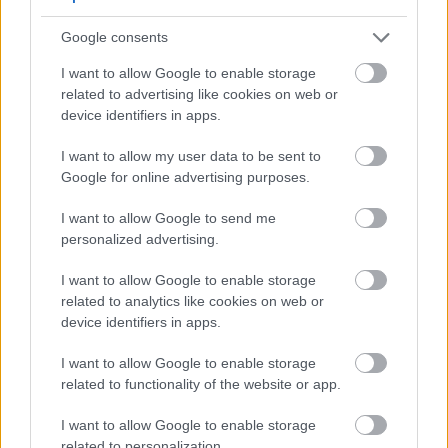
puuviljaste estrite abil
Porterid ja stoutid, lisades rikkaliku ja pehme
Google consents
suutunde ning sügavad, röstitud maitsed
I want to allow Google to enable storage
Vene Imperial Stoutid, millel on kõrge
related to advertising like cookies on web or
alkoholitaluvus ja lahjendamisvõime, mis teeb
device identifiers in apps.
neist tugeva ja kompleksse õlle.
Odraveinid ja muud kõrge alkoholisisaldusega
I want to allow my user data to be sent to
õlled, mille tugevad käärimisomadused tulevad
Google for online advertising purposes.
esile
I want to allow Google to send me
M42 kasutamine õllepruulimisel annab tulemuseks
personalized advertising.
puhta käärimise minimaalsete kõrvalmaitsetega.
See võimaldab õlle tegelikel omadustel esile tulla.
I want to allow Google to enable storage
Selle neutraalne kuni kergelt puuviljane
related to analytics like cookies on web or
maitseprofiil sobib ideaalselt õllepruulijatele, kes
device identifiers in apps.
otsivad tasakaalustatud maitset.
I want to allow Google to enable storage
Lisaks neile stiilidele sobib M42 ka Belgia stiilis ja
related to functionality of the website or app.
kangete ale'ide jaoks. Selle käärimisomadused ja
maitseprofiil lisavad neile õlledele sügavust ja
I want to allow Google to enable storage
keerukust.
related to personalization.