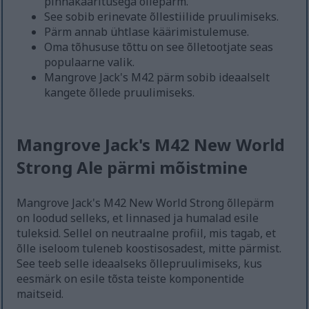
pinnakääritusega õllepärm.
See sobib erinevate õllestiilide pruulimiseks.
Pärm annab ühtlase käärimistulemuse.
Oma tõhususe tõttu on see õlletootjate seas
populaarne valik.
Mangrove Jack's M42 pärm sobib ideaalselt
kangete õllede pruulimiseks.
Mangrove Jack's M42 New World
Strong Ale pärmi mõistmine
Mangrove Jack's M42 New World Strong õllepärm
on loodud selleks, et linnased ja humalad esile
tuleksid. Sellel on neutraalne profiil, mis tagab, et
õlle iseloom tuleneb koostisosadest, mitte pärmist.
See teeb selle ideaalseks õllepruulimiseks, kus
eesmärk on esile tõsta teiste komponentide
maitseid.