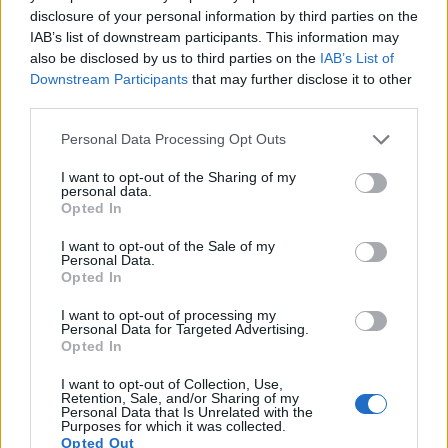
eripärane maitse ja aroom.
disclosure of your personal information by third parties on the
IAB’s list of downstream participants. This information may
also be disclosed by us to third parties on the
IAB’s List of
Parimad õllestiilid M42 pärmi
Downstream Participants
that may further disclose it to other
third parties.
jaoks
Please note that this website/app uses one or more Google
Personal Data Processing Opt Outs
services and may gather and store information including but
M42 pärmitüvi on tuntud oma mitmekülgsuse
not limited to your visit or usage behaviour. You may click to
I want to opt-out of the Sharing of my
poolest, mis teeb sellest parima valiku
personal data.
grant or deny consent to Google and its third-party tags to
õllepruulimiseks. Selle tugevad omadused ja
Opted In
use your data for below specified purposes in below Google
käärimisvõime muudavad selle ideaalseks
consent section.
I want to opt-out of the Sale of my
mitmesuguste õllestiilide jaoks.
Personal Data.
Opted In
Mangrove Jack's M42 on õlletootjate seas
populaarne oma kohanemisvõime ja keerukate
I want to opt-out of processing my
Personal Data for Targeted Advertising.
maitsete loomise võime tõttu. See sobib
Opted In
suurepäraselt mitmetesse õllestiilidesse,
sealhulgas:
I want to opt-out of Collection, Use,
Retention, Sale, and/or Sharing of my
Personal Data that Is Unrelated with the
IPA-d, kus see võimendab humalasi maitseid
Purposes for which it was collected.
kõrgel temperatuuril kääritamise ja
Opted Out