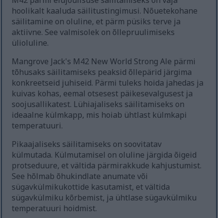
M42 pärmi elujõulisuse säilitamiseks on vaja
hoolikalt kaaluda säilitustingimusi. Nõuetekohane
säilitamine on oluline, et pärm püsiks terve ja
aktiivne. See valmisolek on õllepruulimiseks
ülioluline.
Mangrove Jack's M42 New World Strong Ale pärmi
tõhusaks säilitamiseks peaksid õllepärid järgima
konkreetseid juhiseid. Pärmi tuleks hoida jahedas ja
kuivas kohas, eemal otsesest päikesevalgusest ja
soojusallikatest. Lühiajaliseks säilitamiseks on
ideaalne külmkapp, mis hoiab ühtlast külmkapi
temperatuuri.
Pikaajaliseks säilitamiseks on soovitatav
külmutada. Külmutamisel on oluline järgida õigeid
protseduure, et vältida pärmirakkude kahjustumist.
See hõlmab õhukindlate anumate või
sügavkülmikukottide kasutamist, et vältida
sügavkülmiku kõrbemist, ja ühtlase sügavkülmiku
temperatuuri hoidmist.