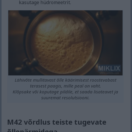
kasutage hüdromeetrit.
Lähivõte mullitavast õlle käärimisest roostevabast
terasest paagis, mille peal on vaht.
Klõpsake või koputage pildile, et saada lisateavet ja
suuremat resolutsiooni.
M42 võrdlus teiste tugevate
õllepärmidega