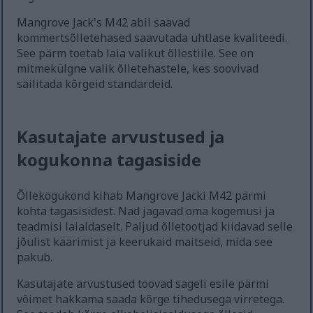
Mangrove Jack's M42 abil saavad
kommertsõlletehased saavutada ühtlase kvaliteedi.
See pärm toetab laia valikut õllestiile. See on
mitmekülgne valik õlletehastele, kes soovivad
säilitada kõrgeid standardeid.
Kasutajate arvustused ja
kogukonna tagasiside
Õllekogukond kihab Mangrove Jacki M42 pärmi
kohta tagasisidest. Nad jagavad oma kogemusi ja
teadmisi laialdaselt. Paljud õlletootjad kiidavad selle
jõulist käärimist ja keerukaid maitseid, mida see
pakub.
Kasutajate arvustused toovad sageli esile pärmi
võimet hakkama saada kõrge tihedusega virretega.