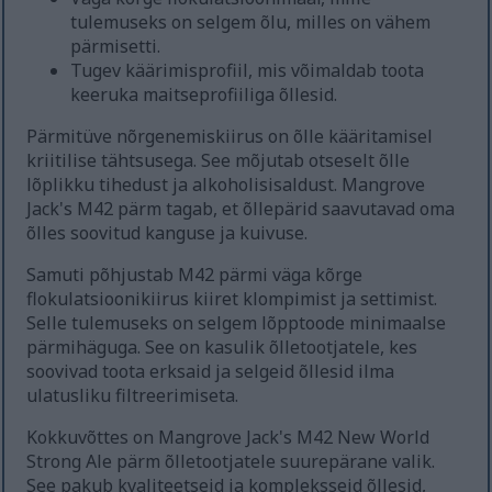
tulemuseks on selgem õlu, milles on vähem
pärmisetti.
Tugev käärimisprofiil, mis võimaldab toota
keeruka maitseprofiiliga õllesid.
Pärmitüve nõrgenemiskiirus on õlle kääritamisel
kriitilise tähtsusega. See mõjutab otseselt õlle
lõplikku tihedust ja alkoholisisaldust. Mangrove
Jack's M42 pärm tagab, et õllepärid saavutavad oma
õlles soovitud kanguse ja kuivuse.
Samuti põhjustab M42 pärmi väga kõrge
flokulatsioonikiirus kiiret klompimist ja settimist.
Selle tulemuseks on selgem lõpptoode minimaalse
pärmihäguga. See on kasulik õlletootjatele, kes
soovivad toota erksaid ja selgeid õllesid ilma
ulatusliku filtreerimiseta.
Kokkuvõttes on Mangrove Jack's M42 New World
Strong Ale pärm õlletootjatele suurepärane valik.
See pakub kvaliteetseid ja kompleksseid õllesid,