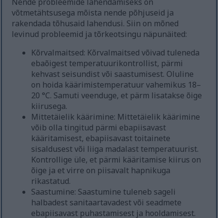
Nende probleemide lahendamiseks on
võtmetähtsusega mõista nende põhjuseid ja
rakendada tõhusaid lahendusi. Siin on mõned
levinud probleemid ja tõrkeotsingu näpunäited:
Kõrvalmaitsed: Kõrvalmaitsed võivad tuleneda
ebaõigest temperatuurikontrollist, pärmi
kehvast seisundist või saastumisest. Oluline
on hoida käärimistemperatuur vahemikus 18–
20 °C. Samuti veenduge, et pärm lisatakse õige
kiirusega.
Mittetäielik käärimine: Mittetäielik käärimine
võib olla tingitud pärmi ebapiisavast
kääritamisest, ebapiisavast toitainete
sisaldusest või liiga madalast temperatuurist.
Kontrollige üle, et pärmi kääritamise kiirus on
õige ja et virre on piisavalt hapnikuga
rikastatud.
Saastumine: Saastumine tuleneb sageli
halbadest sanitaartavadest või seadmete
ebapiisavast puhastamisest ja hooldamisest.