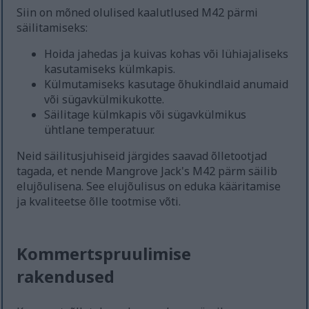
Siin on mõned olulised kaalutlused M42 pärmi
säilitamiseks:
Hoida jahedas ja kuivas kohas või lühiajaliseks
kasutamiseks külmkapis.
Külmutamiseks kasutage õhukindlaid anumaid
või sügavkülmikukotte.
Säilitage külmkapis või sügavkülmikus
ühtlane temperatuur.
Neid säilitusjuhiseid järgides saavad õlletootjad
tagada, et nende Mangrove Jack's M42 pärm säilib
elujõulisena. See elujõulisus on eduka kääritamise
ja kvaliteetse õlle tootmise võti.
Kommertspruulimise
rakendused