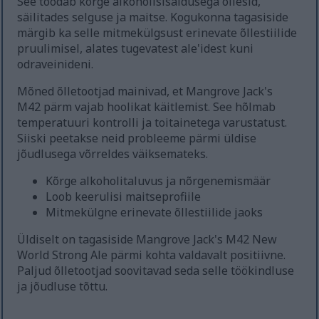
See toodab kõrge alkoholisisaldusega õllesid,
säilitades selguse ja maitse. Kogukonna tagasiside
märgib ka selle mitmekülgsust erinevate õllestiilide
pruulimisel, alates tugevatest ale'idest kuni
odraveinideni.
Mõned õlletootjad mainivad, et Mangrove Jack's
M42 pärm vajab hoolikat käitlemist. See hõlmab
temperatuuri kontrolli ja toitainetega varustatust.
Siiski peetakse neid probleeme pärmi üldise
jõudlusega võrreldes väiksemateks.
Kõrge alkoholitaluvus ja nõrgenemismäär
Loob keerulisi maitseprofiile
Mitmekülgne erinevate õllestiilide jaoks
Üldiselt on tagasiside Mangrove Jack's M42 New
World Strong Ale pärmi kohta valdavalt positiivne.
Paljud õlletootjad soovitavad seda selle töökindluse
ja jõudluse tõttu.