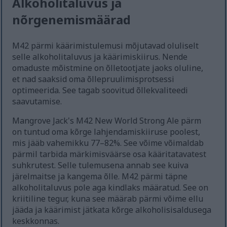
Alkoholitaluvus ja
nõrgenemismäärad
M42 pärmi käärimistulemusi mõjutavad oluliselt
selle alkoholitaluvus ja käärimiskiirus. Nende
omaduste mõistmine on õlletootjate jaoks oluline,
et nad saaksid oma õllepruulimisprotsessi
optimeerida. See tagab soovitud õllekvaliteedi
saavutamise.
Mangrove Jack's M42 New World Strong Ale pärm
on tuntud oma kõrge lahjendamiskiiruse poolest,
mis jääb vahemikku 77–82%. See võime võimaldab
pärmil tarbida märkimisväärse osa kääritatavatest
suhkrutest. Selle tulemusena annab see kuiva
järelmaitse ja kangema õlle. M42 pärmi täpne
alkoholitaluvus pole aga kindlaks määratud. See on
kriitiline tegur, kuna see määrab pärmi võime ellu
jääda ja käärimist jätkata kõrge alkoholisisaldusega
keskkonnas.