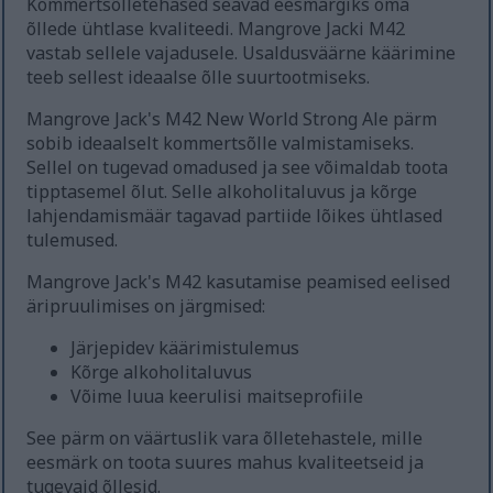
Kommertsõlletehased seavad eesmärgiks oma
õllede ühtlase kvaliteedi. Mangrove Jacki M42
vastab sellele vajadusele. Usaldusväärne käärimine
teeb sellest ideaalse õlle suurtootmiseks.
Mangrove Jack's M42 New World Strong Ale pärm
sobib ideaalselt kommertsõlle valmistamiseks.
Sellel on tugevad omadused ja see võimaldab toota
tipptasemel õlut. Selle alkoholitaluvus ja kõrge
lahjendamismäär tagavad partiide lõikes ühtlased
tulemused.
Mangrove Jack's M42 kasutamise peamised eelised
äripruulimises on järgmised:
Järjepidev käärimistulemus
Kõrge alkoholitaluvus
Võime luua keerulisi maitseprofiile
See pärm on väärtuslik vara õlletehastele, mille
eesmärk on toota suures mahus kvaliteetseid ja
tugevaid õllesid.