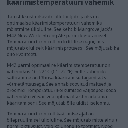
käärimistemperatuuri vahemik
Täiuslikkust ihkavate õlletootjate jaoks on
optimaalse käärimistemperatuuri vahemiku
mõistmine ülioluline. See kehtib Mangrove Jack's
M42 New World Strong Ale pärmi kasutamisel.
Temperatuuri kontroll on kriitiline tegur, mis
mõjutab oluliselt käärimisprotsessi. See mõjutab ka
õlle kvaliteeti.
M42 pärmi optimaalne käärimistemperatuur on
vahemikus 16–22 °C (61–72 °F). Selle vahemiku
säilitamine on tõhusa kääritamise tagamiseks
võtmetähtsusega. See annab soovitud maitsed ja
aroomid. Temperatuurikõikumised väljaspool seda
vahemikku võivad viia optimaalsest madalama
kääritamiseni. See mõjutab õlle üldist iseloomu.
Temperatuuri kontroll käärimise ajal on
õllepruulimisel ülioluline. See mõjutab mitte ainult
pärmi aktiivsust, vaid ka ühendite tootmist. Need