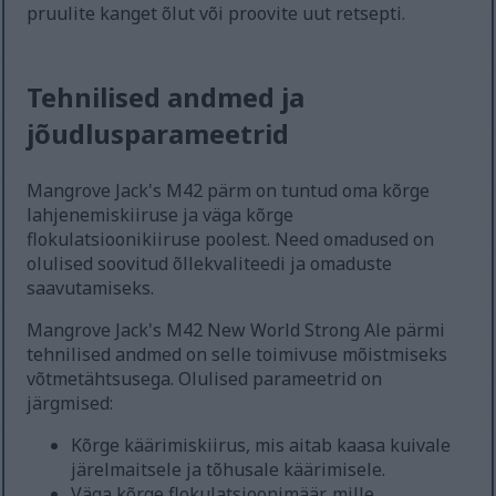
pruulite kanget õlut või proovite uut retsepti.
Tehnilised andmed ja
jõudlusparameetrid
Mangrove Jack's M42 pärm on tuntud oma kõrge
lahjenemiskiiruse ja väga kõrge
flokulatsioonikiiruse poolest. Need omadused on
olulised soovitud õllekvaliteedi ja omaduste
saavutamiseks.
Mangrove Jack's M42 New World Strong Ale pärmi
tehnilised andmed on selle toimivuse mõistmiseks
võtmetähtsusega. Olulised parameetrid on
järgmised:
Kõrge käärimiskiirus, mis aitab kaasa kuivale
järelmaitsele ja tõhusale käärimisele.
Väga kõrge flokulatsioonimäär, mille