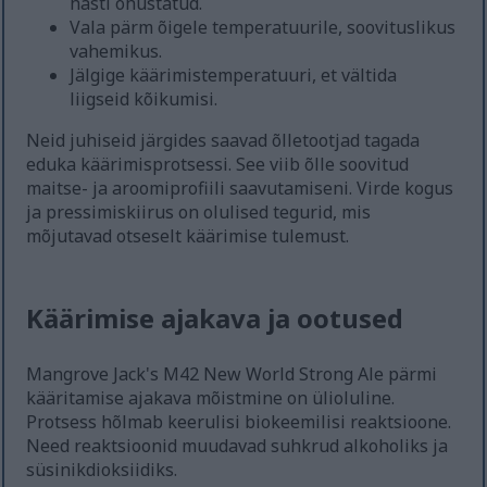
hästi õhustatud.
Vala pärm õigele temperatuurile, soovituslikus
vahemikus.
Jälgige käärimistemperatuuri, et vältida
liigseid kõikumisi.
Neid juhiseid järgides saavad õlletootjad tagada
eduka käärimisprotsessi. See viib õlle soovitud
maitse- ja aroomiprofiili saavutamiseni. Virde kogus
ja pressimiskiirus on olulised tegurid, mis
mõjutavad otseselt käärimise tulemust.
Käärimise ajakava ja ootused
Mangrove Jack's M42 New World Strong Ale pärmi
kääritamise ajakava mõistmine on ülioluline.
Protsess hõlmab keerulisi biokeemilisi reaktsioone.
Need reaktsioonid muudavad suhkrud alkoholiks ja
süsinikdioksiidiks.