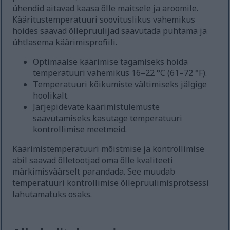
ühendid aitavad kaasa õlle maitsele ja aroomile.
Kääritustemperatuuri soovituslikus vahemikus
hoides saavad õllepruulijad saavutada puhtama ja
ühtlasema käärimisprofiili.
Optimaalse käärimise tagamiseks hoida
temperatuuri vahemikus 16–22 °C (61–72 °F).
Temperatuuri kõikumiste vältimiseks jälgige
hoolikalt.
Järjepidevate käärimistulemuste
saavutamiseks kasutage temperatuuri
kontrollimise meetmeid.
Käärimistemperatuuri mõistmise ja kontrollimise
abil saavad õlletootjad oma õlle kvaliteeti
märkimisväärselt parandada. See muudab
temperatuuri kontrollimise õllepruulimisprotsessi
lahutamatuks osaks.