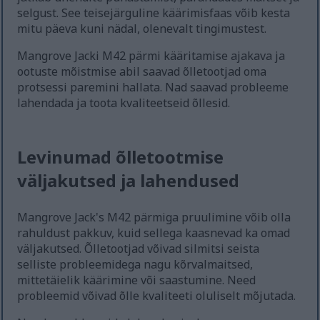
selgust. See teisejärguline käärimisfaas võib kesta
mitu päeva kuni nädal, olenevalt tingimustest.
Mangrove Jacki M42 pärmi kääritamise ajakava ja
ootuste mõistmise abil saavad õlletootjad oma
protsessi paremini hallata. Nad saavad probleeme
lahendada ja toota kvaliteetseid õllesid.
Levinumad õlletootmise
väljakutsed ja lahendused
Mangrove Jack's M42 pärmiga pruulimine võib olla
rahuldust pakkuv, kuid sellega kaasnevad ka omad
väljakutsed. Õlletootjad võivad silmitsi seista
selliste probleemidega nagu kõrvalmaitsed,
mittetäielik käärimine või saastumine. Need
probleemid võivad õlle kvaliteeti oluliselt mõjutada.