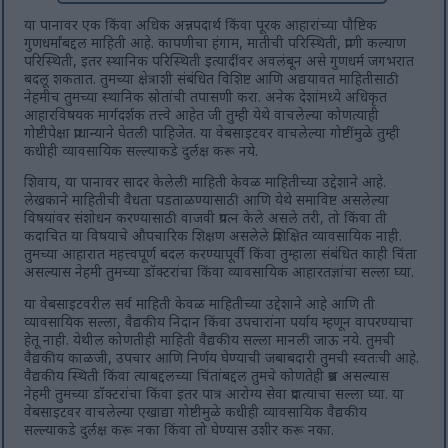
या पानावर एक किंवा अधिक अन्नपदार्थ किंवा पूरक आहारांच्या पौष्टिक
गुणधर्मांबद्दल माहिती आहे. कापणीचा हंगाम, मातीची परिस्थिती, प्राणी कल्याण
परिस्थिती, इतर स्थानिक परिस्थिती इत्यादींवर अवलंबून असे गुणधर्म जगभरात
बदलू शकतात. तुमच्या क्षेत्राशी संबंधित विशिष्ट आणि अद्ययावत माहितीसाठी
नेहमीच तुमच्या स्थानिक स्रोतांची तपासणी करा. अनेक देशांमध्ये अधिकृत
आहारविषयक मार्गदर्शक तत्त्वे आहेत जी तुम्ही येथे वाचलेल्या कोणत्याही
गोष्टीपेक्षा प्राधान्याने घेतली पाहिजेत. या वेबसाइटवर वाचलेल्या गोष्टींमुळे तुम्ही
कधीही व्यावसायिक सल्ल्याकडे दुर्लक्ष करू नये.
शिवाय, या पानावर सादर केलेली माहिती केवळ माहितीच्या उद्देशाने आहे.
लेखकाने माहितीची वैधता पडताळण्यासाठी आणि येथे समाविष्ट असलेल्या
विषयांवर संशोधन करण्यासाठी वाजवी प्रयत्न केले असले तरी, तो किंवा ती
कदाचित या विषयाचे औपचारिक शिक्षण असलेले प्रशिक्षित व्यावसायिक नाही.
तुमच्या आहारात महत्त्वपूर्ण बदल करण्यापूर्वी किंवा तुम्हाला संबंधित काही चिंता
असल्यास नेहमी तुमच्या डॉक्टरांचा किंवा व्यावसायिक आहारतज्ञांचा सल्ला घ्या.
या वेबसाइटवरील सर्व माहिती केवळ माहितीच्या उद्देशाने आहे आणि ती
व्यावसायिक सल्ला, वैद्यकीय निदान किंवा उपचारांना पर्याय म्हणून वापरण्याचा
हेतू नाही. येथील कोणतीही माहिती वैद्यकीय सल्ला मानली जाऊ नये. तुमची
वैद्यकीय काळजी, उपचार आणि निर्णय घेण्याची जबाबदारी तुमची स्वतःची आहे.
वैद्यकीय स्थिती किंवा त्याबद्दलच्या चिंतांबद्दल तुमचे कोणतेही प्रश्न असल्यास
नेहमी तुमच्या डॉक्टरांचा किंवा इतर पात्र आरोग्य सेवा प्रदात्याचा सल्ला घ्या. या
वेबसाइटवर वाचलेल्या एखाद्या गोष्टीमुळे कधीही व्यावसायिक वैद्यकीय
सल्ल्याकडे दुर्लक्ष करू नका किंवा तो घेण्यास उशीर करू नका.