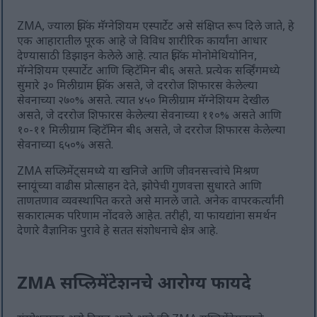
ZMA, ज्याला झिंक मॅग्नेशियम एस्पार्टेट असे संक्षिप्त रूप दिले जाते, हे
एक आहारातील पूरक आहे जे विविध शारीरिक कार्यांना आधार
देण्यासाठी डिझाइन केलेले आहे. त्यात झिंक मोनोमेथियोनिन,
मॅग्नेशियम एस्पार्टेट आणि व्हिटॅमिन बी६ असते. प्रत्येक सर्व्हिंगमध्ये
सुमारे ३० मिलीग्राम झिंक असते, जे दररोज शिफारस केलेल्या
सेवनाच्या २७०% असते. त्यात ४५० मिलीग्राम मॅग्नेशियम देखील
असते, जे दररोज शिफारस केलेल्या सेवनाच्या ११०% असते आणि
१०-११ मिलीग्राम व्हिटॅमिन बी६ असते, जे दररोज शिफारस केलेल्या
सेवनाच्या ६५०% असते.
ZMA सप्लिमेंट्समध्ये या खनिजे आणि जीवनसत्त्वांचे मिश्रण
स्नायूंच्या वाढीस प्रोत्साहन देते, झोपेची गुणवत्ता सुधारते आणि
ताणतणाव व्यवस्थापित करते असे मानले जाते. अनेक वापरकर्त्यांनी
सकारात्मक परिणाम नोंदवले आहेत. तरीही, या फायद्यांना समर्थन
देणारे वैज्ञानिक पुरावे हे सतत संशोधनाचे क्षेत्र आहे.
ZMA सप्लिमेंटेशनचे आरोग्य फायदे