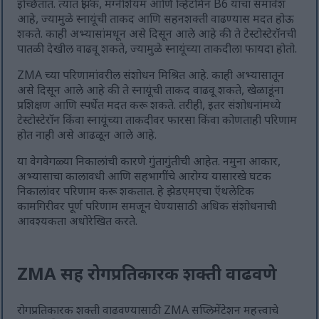
इच्छितात. त्यात झिंक, मॅग्नेशियम आणि व्हिटॅमिन B6 यांचा समावेश
आहे, ज्यामुळे स्नायूंची ताकद आणि सहनशक्ती वाढण्यास मदत होऊ
शकते. काही अभ्यासांमधून असे दिसून आले आहे की ते टेस्टोस्टेरॉनची
पातळी देखील वाढवू शकते, ज्यामुळे स्नायूंच्या ताकदीला फायदा होतो.
ZMA च्या परिणामांवरील संशोधन मिश्रित आहे. काही अभ्यासातून
असे दिसून आले आहे की ते स्नायूंची ताकद वाढवू शकते, खेळाडूंना
प्रशिक्षण आणि स्पर्धेत मदत करू शकते. तरीही, इतर संशोधनांमध्ये
टेस्टोस्टेरॉन किंवा स्नायूंच्या ताकदीवर फारसा किंवा कोणताही परिणाम
होत नाही असे आढळून आले आहे.
या वेगवेगळ्या निकालांची कारणे गुंतागुंतीची आहेत. नमुना आकार,
अभ्यासाचा कालावधी आणि सहभागींचे आरोग्य यासारखे घटक
निकालांवर परिणाम करू शकतात. हे झेडएमएचा ऍथलेटिक
कामगिरीवर पूर्ण परिणाम समजून घेण्यासाठी अधिक संशोधनाची
आवश्यकता अधोरेखित करते.
ZMA सह रोगप्रतिकारक शक्ती वाढवणे
रोगप्रतिकारक शक्ती वाढवण्यासाठी ZMA सप्लिमेंटेशन महत्त्वाचे