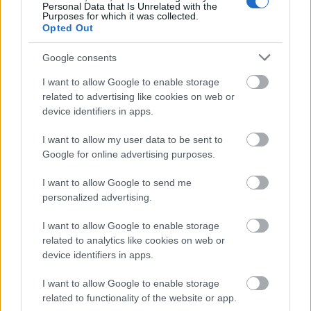
Personal Data that Is Unrelated with the
वजन कमी करण्याच्या योजनेत ZMA समाकलित केल्याने एक समग्र
Purposes for which it was collected.
Opted Out
दृष्टिकोन मिळतो. हे लक्षात ठेवणे महत्त्वाचे आहे की निरोगी खाणे
आणि व्यायाम हे कायमस्वरूपी परिणामांसाठी महत्त्वाचे आहेत. जर
तुम्ही भूक नियंत्रणासाठी ZMA चा विचार करत असाल, तर
Google consents
आरोग्यसेवा व्यावसायिकांचा सल्ला घ्या. ते तुमच्या गरजांनुसार
I want to allow Google to enable storage
दृष्टिकोन तयार करण्यास आणि त्याचे फायदे मूल्यांकन करण्यास
related to advertising like cookies on web or
मदत करू शकतात.
device identifiers in apps.
I want to allow my user data to be sent to
ZMA डोस शिफारसी
Google for online advertising purposes.
I want to allow Google to send me
ZMA चे योग्य डोस शोधणे हे त्याचे फायदे जास्तीत जास्त वाढवण्याची
personalized advertising.
गुरुकिल्ली आहे. शिफारस केलेल्या प्रमाणात 30 मिलीग्राम झिंक, 450
मिलीग्राम मॅग्नेशियम आणि 10-11 मिलीग्राम व्हिटॅमिन B6 समाविष्ट
I want to allow Google to enable storage
आहे. या पूरक मार्गदर्शक तत्त्वांचे पालन केल्याने ZMA चे सेवन
related to analytics like cookies on web or
प्रभावीपणा आणि सुरक्षितता दोन्ही सुनिश्चित होते.
device identifiers in apps.
शोषण वाढवण्यासाठी झोपण्यापूर्वी रिकाम्या पोटी ZMA घेणे चांगले.
I want to allow Google to enable storage
हा दृष्टिकोन शरीराच्या नैसर्गिक प्रक्रियांना समर्थन देतो. ZMA
related to functionality of the website or app.
सप्लिमेंटेशनमधून इच्छित परिणाम साध्य करण्यास देखील मदत करतो.