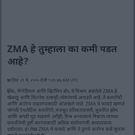
ZMA हे तुम्हाला का कमी पडत
आहे?
प्रकाशित: २९ मे, २०२५ रोजी ९:२९:४७ AM UTC
झिंक, मॅग्नेशियम आणि व्हिटॅमिन बी६ चे मिश्रण असलेले ZMA हे
खेळाडू आणि फिटनेस उत्साही लोकांमध्ये आवडते आहे. ते कामगिरी
आणि आरोग्य वाढवण्यासाठी ओळखले जाते. ZMA चे फायदे म्हणजे
चांगली ऍथलेटिक कामगिरी, मजबूत प्रतिकारशक्ती, सुधारित झोप
आणि अगदी मूड वाढवणे. तरीही, मिश्र अभ्यासाचे निकाल त्याच्या
प्रभावीतेची पुष्टी करण्यासाठी अधिक संशोधनाची आवश्यकता
दर्शवतात. हा लेख ZMA चे फायदे आणि ते तुमचे आरोग्य कसे सुधारू