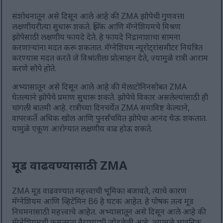
संशोधनातून असे दिसून आले आहे की ZMA झोपेची गुणवत्ता
लक्षणीयरीत्या सुधारू शकते. झिंक आणि मॅग्नेशियमचे मिश्रण
झोपेसाठी लक्षणीय फायदे देते. हे फायदे निद्रानाशाचा सामना
करणाऱ्यांना मदत करू शकतात. मॅग्नेशियम न्यूरोट्रांसमीटर नियंत्रित
करण्यास मदत करते जे विश्रांतीला प्रोत्साहन देते, ज्यामुळे रात्री आराम
करणे सोपे होते.
अभ्यासातून असे दिसून आले आहे की मेलाटोनिनसोबत ZMA
घेतल्याने झोपेचे प्रमाण सुधारू शकते. झोपेचे विकार असलेल्यांसाठी ही
चांगली बातमी आहे. रात्रीच्या दिनचर्येत ZMA समाविष्ट केल्याने,
वापरकर्ते अधिक खोल आणि पुनर्संचयित झोपेचा आनंद घेऊ शकतात.
यामुळे एकूण आरोग्यात लक्षणीय वाढ होऊ शकते.
मूड वाढवण्यासाठी ZMA
ZMA मूड वाढवण्यात महत्त्वाची भूमिका बजावते, त्याचे कारण
मॅग्नेशियम आणि व्हिटॅमिन B6 हे घटक आहेत. हे पोषक तत्व मूड
नियमनासाठी महत्त्वाचे आहेत. अभ्यासातून असे दिसून आले आहे की