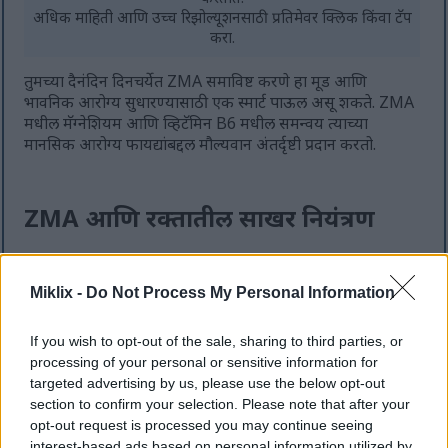
अधिक माहिती आणि उच्च रिझोल्यूशनसाठी प्रतिमेवर क्लिक किंवा टॅप
करा.
तुमच्या दैनंदिन दिनचर्येत ZMA समाविष्ट करणे हा मूड आणि
भावनिक आरोग्य सुधारण्यासाठी एक स्मार्ट पाऊल असू शकते. ZMA
मधील मॅग्नेशियम आणि व्हिटॅमिन B6 मधील समन्वय त्याच्या
मानसिक आरोग्य फायद्यांबद्दल मौल्यवान अंतर्दृष्टी प्रदान करतो.
ZMA आणि रक्तातील साखर नियंत्रण
अलिकडच्या अभ्यासातून असे दिसून आले आहे की ZMA रक्तातील
साखरेची पातळी नियंत्रित करण्यास मदत करू शकते, ज्यामुळे मधुमेह
Miklix -
Do Not Process My Personal Information
असलेल्यांसाठी ते एक आशादायक पर्याय बनते. ZMA चे प्रमुख घटक
झिंक आणि मॅग्नेशियम, इन्सुलिन संवेदनशीलता वाढविण्यात मोठे
If you wish to opt-out of the sale, sharing to third parties, or
आश्वासन दर्शवतात. इन्सुलिनच्या कार्यात या सुधारणामुळे मधुमेही
processing of your personal or sensitive information for
रुग्णांमध्ये ग्लुकोजचा वापर चांगला होऊ शकतो.
targeted advertising by us, please use the below opt-out
section to confirm your selection. Please note that after your
संशोधनातून असे दिसून आले आहे की झिंक मॅग्नेशियम उपवासाच्या
opt-out request is processed you may continue seeing
रक्तातील साखर आणि हिमोग्लोबिन A1c पातळी कमी करण्यात
interest-based ads based on personal information utilized by