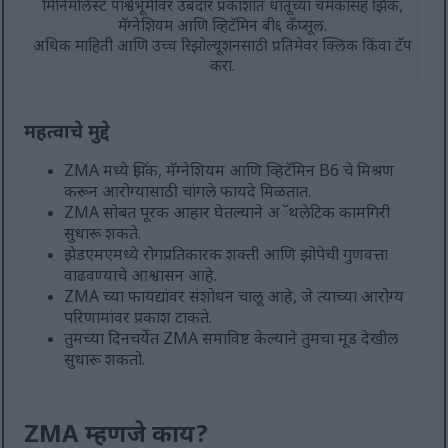
मिनिमलिस्ट पार्श्वभूमीवर उबदार प्रकाशात धातूच्या चमकासह झिंक,
मॅग्नेशियम आणि व्हिटॅमिन बी६ कॅप्सूल.
अधिक माहिती आणि उच्च रिझोल्यूशनसाठी प्रतिमेवर क्लिक किंवा टॅप
करा.
महत्वाचे मुद्दे
ZMA मध्ये झिंक, मॅग्नेशियम आणि व्हिटॅमिन B6 चे मिश्रण
करून आरोग्यासाठी चांगले फायदे मिळतात.
ZMA सोबत पूरक आहार घेतल्याने अॅथलेटिक कामगिरी
सुधारू शकते.
झेडएमएमध्ये रोगप्रतिकारक शक्ती आणि झोपेची गुणवत्ता
वाढवण्याचे आश्वासन आहे.
ZMA च्या फायद्यांवर संशोधन चालू आहे, जे त्याच्या आरोग्य
परिणामांवर प्रकाश टाकते.
तुमच्या दिनचर्येत ZMA समाविष्ट केल्याने तुमचा मूड देखील
सुधारू शकतो.
ZMA म्हणजे काय?