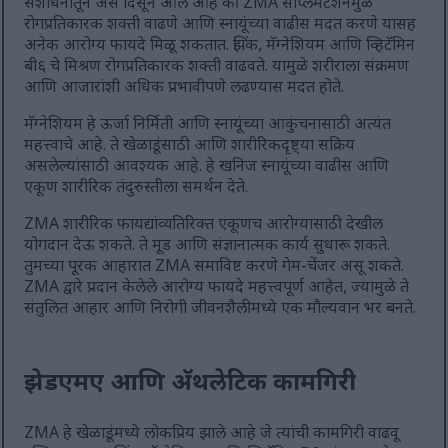
संशोधनातून असे दिसून आले आहे की ZMA सप्लिमेंटेशनमुळे
रोगप्रतिकारक शक्ती वाढणे आणि स्नायूंच्या वाढीस मदत करणे यासह
अनेक आरोग्य फायदे मिळू शकतात. झिंक, मॅग्नेशियम आणि व्हिटॅमिन
बी६ चे मिश्रण रोगप्रतिकारक शक्ती वाढवते. यामुळे शरीराला संक्रमण
आणि आजारांशी अधिक प्रभावीपणे लढण्यास मदत होते.
मॅग्नेशियम हे ऊर्जा निर्मिती आणि स्नायूंच्या आकुंचनासाठी अत्यंत
महत्त्वाचे आहे. ते खेळाडूंसाठी आणि शारीरिकदृष्ट्या सक्रिय
असलेल्यांसाठी आवश्यक आहे. हे खनिज स्नायूंच्या वाढीस आणि
एकूण शारीरिक तंदुरुस्तीला समर्थन देते.
ZMA शारीरिक फायद्यांव्यतिरिक्त एकूणच आरोग्यासाठी देखील
योगदान देऊ शकते. ते मूड आणि संज्ञानात्मक कार्य सुधारू शकते.
तुमच्या पूरक आहारात ZMA समाविष्ट करणे गेम-चेंजर असू शकते.
ZMA द्वारे प्रदान केलेले आरोग्य फायदे महत्त्वपूर्ण आहेत, ज्यामुळे ते
संतुलित आहार आणि निरोगी जीवनशैलीमध्ये एक मौल्यवान भर बनते.
झेडएमए आणि अ‍ॅथलेटिक कामगिरी
ZMA हे खेळाडूंमध्ये लोकप्रिय झाले आहे जे त्यांची कामगिरी वाढवू