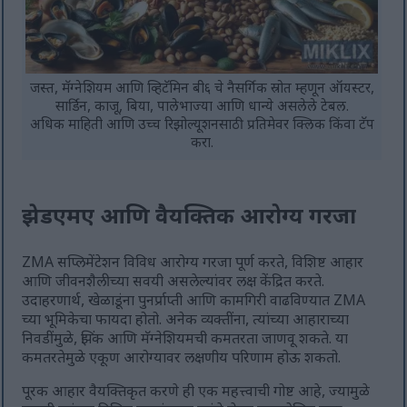
जस्त, मॅग्नेशियम आणि व्हिटॅमिन बी६ चे नैसर्गिक स्रोत म्हणून ऑयस्टर,
सार्डिन, काजू, बिया, पालेभाज्या आणि धान्ये असलेले टेबल.
अधिक माहिती आणि उच्च रिझोल्यूशनसाठी प्रतिमेवर क्लिक किंवा टॅप
करा.
झेडएमए आणि वैयक्तिक आरोग्य गरजा
ZMA सप्लिमेंटेशन विविध आरोग्य गरजा पूर्ण करते, विशिष्ट आहार
आणि जीवनशैलीच्या सवयी असलेल्यांवर लक्ष केंद्रित करते.
उदाहरणार्थ, खेळाडूंना पुनर्प्राप्ती आणि कामगिरी वाढविण्यात ZMA
च्या भूमिकेचा फायदा होतो. अनेक व्यक्तींना, त्यांच्या आहाराच्या
निवडींमुळे, झिंक आणि मॅग्नेशियमची कमतरता जाणवू शकते. या
कमतरतेमुळे एकूण आरोग्यावर लक्षणीय परिणाम होऊ शकतो.
पूरक आहार वैयक्तिकृत करणे ही एक महत्त्वाची गोष्ट आहे, ज्यामुळे