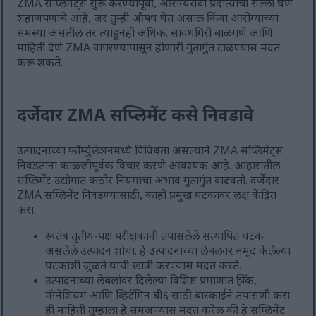
ZMA सप्लिमेंट्स सुरू करण्यापूर्वी, आरोग्यसेवा प्रदात्याचा सल्ला घेणे
शहाणपणाचे आहे, जर तुम्ही औषध घेत असाल किंवा आरोग्याच्या
समस्या असतील तर त्याहूनही अधिक. सावधगिरी बाळगणे आणि
माहिती देणे ZMA वापरण्यापासून होणारी गुंतागुंत टाळण्यास मदत
करू शकते.
दर्जेदार ZMA सप्लिमेंट कसे निवडावे
उत्पादनांच्या फॉर्म्युलेशनमध्ये विविधता असल्याने ZMA सप्लिमेंट्स
निवडताना काळजीपूर्वक विचार करणे आवश्यक आहे. आहारातील
सप्लिमेंट उद्योगात कठोर नियमांचा अभाव गुंतागुंत वाढवतो. दर्जेदार
ZMA सप्लिमेंट निवडण्यासाठी, काही प्रमुख घटकांवर लक्ष केंद्रित
करा.
स्वतंत्र तृतीय-पक्ष परीक्षकांनी तपासलेले सत्यापित घटक
असलेले उत्पादन शोधा. हे उत्पादनाच्या लेबलवर नमूद केलेल्या
घटकांशी जुळते याची खात्री करण्यास मदत करते.
उत्पादनाच्या लेबलांवर दिलेल्या विशिष्ट प्रमाणात झिंक,
मॅग्नेशियम आणि व्हिटॅमिन बी६ साठी बारकाईने तपासणी करा.
ही माहिती तुम्हाला हे समजण्यास मदत करेल की हे सप्लिमेंट