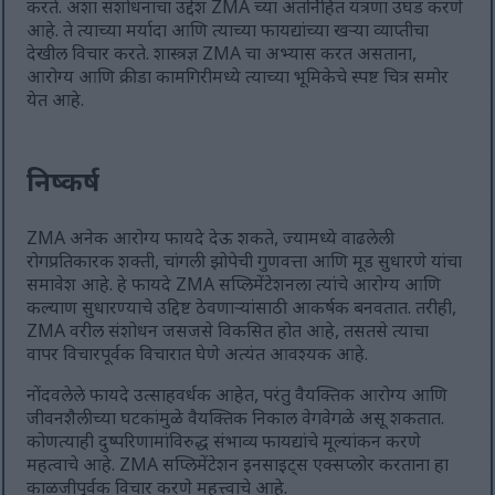
करते. अशा संशोधनाचा उद्देश ZMA च्या अंतर्निहित यंत्रणा उघड करणे
आहे. ते त्याच्या मर्यादा आणि त्याच्या फायद्यांच्या खऱ्या व्याप्तीचा
देखील विचार करते. शास्त्रज्ञ ZMA चा अभ्यास करत असताना,
आरोग्य आणि क्रीडा कामगिरीमध्ये त्याच्या भूमिकेचे स्पष्ट चित्र समोर
येत आहे.
निष्कर्ष
ZMA अनेक आरोग्य फायदे देऊ शकते, ज्यामध्ये वाढलेली
रोगप्रतिकारक शक्ती, चांगली झोपेची गुणवत्ता आणि मूड सुधारणे यांचा
समावेश आहे. हे फायदे ZMA सप्लिमेंटेशनला त्यांचे आरोग्य आणि
कल्याण सुधारण्याचे उद्दिष्ट ठेवणाऱ्यांसाठी आकर्षक बनवतात. तरीही,
ZMA वरील संशोधन जसजसे विकसित होत आहे, तसतसे त्याचा
वापर विचारपूर्वक विचारात घेणे अत्यंत आवश्यक आहे.
नोंदवलेले फायदे उत्साहवर्धक आहेत, परंतु वैयक्तिक आरोग्य आणि
जीवनशैलीच्या घटकांमुळे वैयक्तिक निकाल वेगवेगळे असू शकतात.
कोणत्याही दुष्परिणामांविरुद्ध संभाव्य फायद्यांचे मूल्यांकन करणे
महत्वाचे आहे. ZMA सप्लिमेंटेशन इनसाइट्स एक्सप्लोर करताना हा
काळजीपूर्वक विचार करणे महत्त्वाचे आहे.