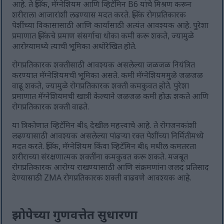
आहे. ते झिंक, मॅग्नेशियम आणि व्हिटॅमिन B6 यांचे मिश्रण करून
शरीराला आजारांशी लढण्यास मदत करते. झिंक रोगप्रतिकारक
पेशींच्या विकासासाठी आणि कार्यासाठी अत्यंत आवश्यक आहे. पुरेशा
प्रमाणात झिंकचे प्रमाण संसर्गाचा धोका कमी करू शकते, ज्यामुळे
आरोग्यामध्ये त्याची भूमिका अधोरेखित होते.
रोगप्रतिकारक शक्तीसाठी आवश्यक असलेल्या जळजळ नियंत्रित
करण्यात मॅग्नेशियमची भूमिका असते. कमी मॅग्नेशियममुळे जळजळ
वाढू शकते, ज्यामुळे रोगप्रतिकारक शक्ती कमकुवत होते. पुरेशा
प्रमाणात मॅग्नेशियमची खात्री केल्याने जळजळ कमी होऊ शकते आणि
रोगप्रतिकारक शक्ती वाढते.
या त्रिकोणात व्हिटॅमिन बी६ देखील महत्त्वाचे आहे. ते रोगजनकांशी
लढण्यासाठी आवश्यक असलेल्या पांढऱ्या रक्त पेशींच्या निर्मितीमध्ये
मदत करते. झिंक, मॅग्नेशियम किंवा व्हिटॅमिन बी६ मधील कमतरता
शरीराच्या संरक्षणात्मक शक्तींना कमकुवत करू शकते. मजबूत
रोगप्रतिकारक आरोग्य राखण्यासाठी आणि संक्रमणांना जलद प्रतिसाद
देण्यासाठी ZMA रोगप्रतिकारक शक्ती वाढवणे आवश्यक आहे.
झोपेच्या गुणवत्तेत सुधारणा