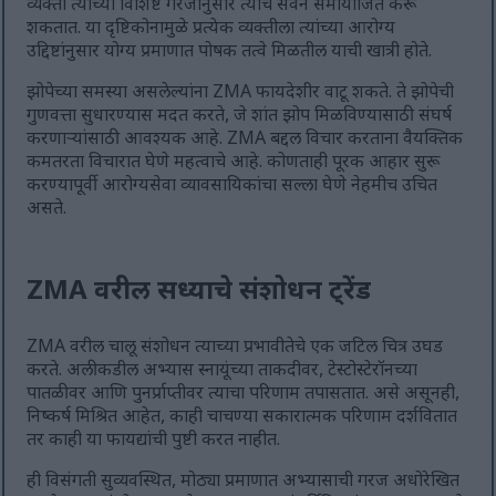
व्यक्ती त्यांच्या विशिष्ट गरजांनुसार त्यांचे सेवन समायोजित करू
शकतात. या दृष्टिकोनामुळे प्रत्येक व्यक्तीला त्यांच्या आरोग्य
उद्दिष्टांनुसार योग्य प्रमाणात पोषक तत्वे मिळतील याची खात्री होते.
झोपेच्या समस्या असलेल्यांना ZMA फायदेशीर वाटू शकते. ते झोपेची
गुणवत्ता सुधारण्यास मदत करते, जे शांत झोप मिळविण्यासाठी संघर्ष
करणाऱ्यांसाठी आवश्यक आहे. ZMA बद्दल विचार करताना वैयक्तिक
कमतरता विचारात घेणे महत्वाचे आहे. कोणताही पूरक आहार सुरू
करण्यापूर्वी आरोग्यसेवा व्यावसायिकांचा सल्ला घेणे नेहमीच उचित
असते.
ZMA वरील सध्याचे संशोधन ट्रेंड
ZMA वरील चालू संशोधन त्याच्या प्रभावीतेचे एक जटिल चित्र उघड
करते. अलीकडील अभ्यास स्नायूंच्या ताकदीवर, टेस्टोस्टेरॉनच्या
पातळीवर आणि पुनर्प्राप्तीवर त्याचा परिणाम तपासतात. असे असूनही,
निष्कर्ष मिश्रित आहेत, काही चाचण्या सकारात्मक परिणाम दर्शवितात
तर काही या फायद्यांची पुष्टी करत नाहीत.
ही विसंगती सुव्यवस्थित, मोठ्या प्रमाणात अभ्यासाची गरज अधोरेखित