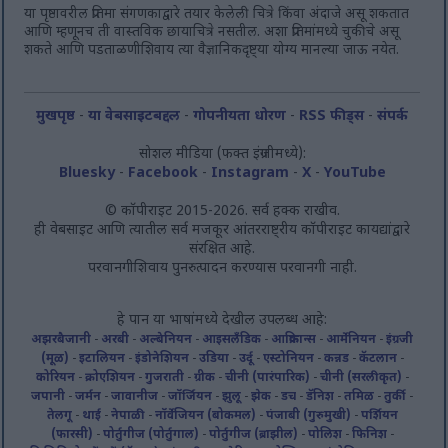
या पृष्ठावरील प्रतिमा संगणकाद्वारे तयार केलेली चित्रे किंवा अंदाजे असू शकतात
आणि म्हणूनच ती वास्तविक छायाचित्रे नसतील. अशा प्रतिमांमध्ये चुकीचे असू
शकते आणि पडताळणीशिवाय त्या वैज्ञानिकदृष्ट्या योग्य मानल्या जाऊ नयेत.
मुखपृष्ठ
-
या वेबसाइटबद्दल
-
गोपनीयता धोरण
-
RSS फीड्स
-
संपर्क
सोशल मीडिया (फक्त इंग्रजीमध्ये):
Bluesky
-
Facebook
-
Instagram
-
X
-
YouTube
© कॉपीराइट 2015-2026. सर्व हक्क राखीव.
ही वेबसाइट आणि त्यातील सर्व मजकूर आंतरराष्ट्रीय कॉपीराइट कायद्यांद्वारे
संरक्षित आहे.
परवानगीशिवाय पुनरुत्पादन करण्यास परवानगी नाही.
हे पान या भाषांमध्ये देखील उपलब्ध आहे:
अझरबैजानी
-
अरबी
-
अल्बेनियन
-
आइसलँडिक
-
आफ्रिकान्स
-
आर्मेनियन
-
इंग्रजी
(मूळ)
-
इटालियन
-
इंडोनेशियन
-
उडिया
-
उर्दू
-
एस्टोनियन
-
कन्नड
-
कॅटलान
-
कोरियन
-
क्रोएशियन
-
गुजराती
-
ग्रीक
-
चीनी (पारंपारिक)
-
चीनी (सरलीकृत)
-
जपानी
-
जर्मन
-
जावानीज
-
जॉर्जियन
-
झुलू
-
झेक
-
डच
-
डॅनिश
-
तमिळ
-
तुर्की
-
तेलगू
-
थाई
-
नेपाळी
-
नॉर्वेजियन (बोकमल)
-
पंजाबी (गुरुमुखी)
-
पर्शियन
(फारसी)
-
पोर्तुगीज (पोर्तुगाल)
-
पोर्तुगीज (ब्राझील)
-
पोलिश
-
फिनिश
-