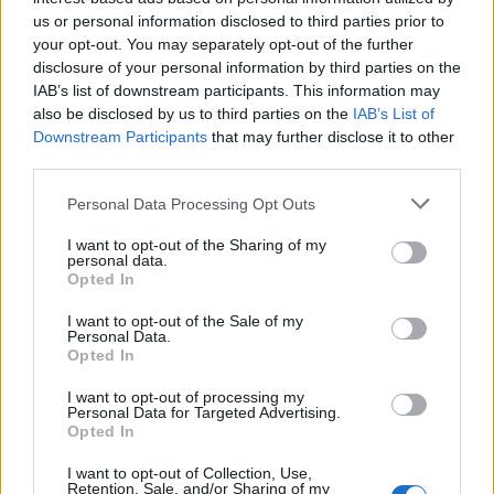
प्रभावी आहे. या निष्कर्षांवरून असे दिसून येते की ZMA पारंपारिक
us or personal information disclosed to third parties prior to
मधुमेह उपचारांना पूरक धोरण म्हणून काम करू शकते. ते एकूणच
your opt-out. You may separately opt-out of the further
रक्तातील साखरेची पातळी चांगल्या प्रकारे व्यवस्थापित करण्यास मदत
disclosure of your personal information by third parties on the
करू शकते.
IAB’s list of downstream participants. This information may
also be disclosed by us to third parties on the
IAB’s List of
Downstream Participants
that may further disclose it to other
ZMA चे संभाव्य वजन कमी करण्याचे
third parties.
फायदे
Please note that this website/app uses one or more Google
Personal Data Processing Opt Outs
services and may gather and store information including but
not limited to your visit or usage behaviour. You may click to
I want to opt-out of the Sharing of my
वजन कमी करण्यावर ZMA चा थेट परिणाम पूर्णपणे स्थापित झालेला
personal data.
grant or deny consent to Google and its third-party tags to
नाही. तरीही, त्याचे घटक वजन व्यवस्थापनासाठी फायदे दर्शवतात.
Opted In
use your data for below specified purposes in below Google
विशेषतः झिंक, भूक कमी करण्याच्या गुणधर्मांसाठी प्रसिद्ध आहे. काही
consent section.
अभ्यासांनुसार, हे खनिज भूक नियंत्रित करण्यास मदत करू शकते.
I want to opt-out of the Sale of my
Personal Data.
Opted In
मॅग्नेशियमचा चयापचयावर होणारा परिणाम हा आणखी एक
मनोरंजक विषय आहे. मॅग्नेशियमसह पुरेशा प्रमाणात खनिजांचे सेवन
I want to opt-out of processing my
केल्याने उर्जेची पातळी वाढू शकते. शरीर कार्यक्षमतेने कार्य करत राहून
Personal Data for Targeted Advertising.
हे अप्रत्यक्षपणे वजन व्यवस्थापनात मदत करू शकते. वजन कमी
Opted In
करण्यासाठी कॅलरीजची कमतरता आवश्यक आहे आणि मॅग्नेशियम
I want to opt-out of Collection, Use,
या ध्येयाला पाठिंबा देऊ शकते.
Retention, Sale, and/or Sharing of my