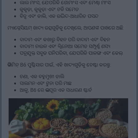
ଲାଲ ମାଂସ, ଯେପରିକି ଗୋମାଂସ ଏବଂ ମେଣ୍ଢା ମାଂସ
କୁକୁଡ଼ା, କୁକୁଡ଼ା ଏବଂ ଟର୍କି ସମେତ
ବିନ୍ସ ଏବଂ ଡାଲି, ଏକ ଉଦ୍ଭିଦ-ଆଧାରିତ ପସନ୍ଦ
ମ୍ୟାଗ୍ନେସିୟମ୍ ଖାଦ୍ୟ ଉତ୍ସଗୁଡ଼ିକୁ ଦେଖିଲେ, ଆପଣଙ୍କ ପାଖରେ ଅଛି:
ବାଦାମ ଏବଂ କଖାରୁ ବିହନ ପରି ବାଦାମ ଏବଂ ବିହନ
ବାଦାମୀ ଚାଉଳ ଏବଂ କ୍ୱିନୋଆ ସମେତ ସମ୍ପୂର୍ଣ୍ଣ ଶସ୍ୟ
ପତ୍ରଯୁକ୍ତ ସବୁଜ ପନିପରିବା, ଯେପରିକି ପାଳଙ୍ଗ ଏବଂ କେଲ୍
ଭିଟାମିନ୍ B6 ପୁଷ୍ଟିସାର ପାଇଁ, ଏହି ଖାଦ୍ୟଗୁଡ଼ିକୁ ଚେଷ୍ଟା କରନ୍ତୁ:
ଚଣା, ଏକ ବହୁମୁଖୀ ଡାଲି
ସାଲମନ ଏବଂ ଟୁନା ପରି ମାଛ
ଆଳୁ, B6 ରେ ଭରପୂର ଏକ ସାଧାରଣ ଷ୍ଟାର୍ଚ