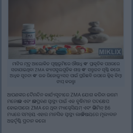
ମାଟିର ମୃଦୁ ଆଲୋକିତ ପୃଷ୍ଠଭୂମିରେ ଔଷଧି ଏବଂ ପ୍ରାକୃତିକ ପଥରରେ
ସଜାଯାଇଥିବା ZMA କ୍ୟାପସୁଲଗୁଡ଼ିକ ଶାନ୍ତ ଏବଂ ସନ୍ତୁଳନ ସୃଷ୍ଟି କରେ।.
ଅଧିକ ସୂଚନା ଏବଂ ଉଚ୍ଚ ରିଜୋଲ୍ୟୁସନ୍ ପାଇଁ ପ୍ରତିଛବି ଉପରେ କ୍ଲିକ୍ କିମ୍ବା
ଟାପ୍ କରନ୍ତୁ।
ଆପଣଙ୍କର ଦୈନନ୍ଦିନ କାର୍ଯ୍ୟସୂଚୀରେ ZMA ଯୋଗ କରିବା ଉତ୍ତମ
ମନୋଭାବ ଏବଂ ଭାବପ୍ରବଣ ସ୍ୱାସ୍ଥ୍ୟ ପାଇଁ ଏକ ବୁଦ୍ଧିମାନ ପଦକ୍ଷେପ
ହୋଇପାରେ। ZMA ରେ ଥିବା ମ୍ୟାଗ୍ନେସିୟମ୍ ଏବଂ ଭିଟାମିନ୍ B6
ମଧ୍ୟରେ ସମନ୍ୱୟ ଏହାର ମାନସିକ ସ୍ୱାସ୍ଥ୍ୟ ଲାଭ ବିଷୟରେ ମୂଲ୍ୟବାନ
ଅନ୍ତର୍ଦୃଷ୍ଟି ପ୍ରଦାନ କରେ।