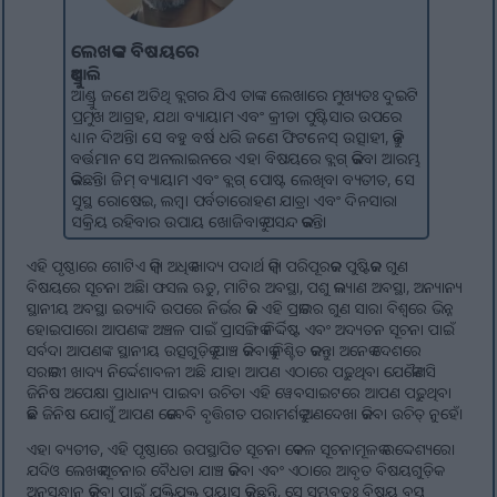
ଲେଖକଙ୍କ ବିଷୟରେ
ଆଣ୍ଡ୍ରୁ ଲି
ଆଣ୍ଡ୍ରୁ ଜଣେ ଅତିଥି ବ୍ଲଗର ଯିଏ ତାଙ୍କ ଲେଖାରେ ମୁଖ୍ୟତଃ ଦୁଇଟି
ପ୍ରମୁଖ ଆଗ୍ରହ, ଯଥା ବ୍ୟାୟାମ ଏବଂ କ୍ରୀଡା ପୁଷ୍ଟିସାର ଉପରେ
ଧ୍ୟାନ ଦିଅନ୍ତି। ସେ ବହୁ ବର୍ଷ ଧରି ଜଣେ ଫିଟନେସ୍ ଉତ୍ସାହୀ, କିନ୍ତୁ
ବର୍ତ୍ତମାନ ସେ ଅନଲାଇନରେ ଏହା ବିଷୟରେ ବ୍ଲଗ୍ କରିବା ଆରମ୍ଭ
କରିଛନ୍ତି। ଜିମ୍ ବ୍ୟାୟାମ ଏବଂ ବ୍ଲଗ୍ ପୋଷ୍ଟ ଲେଖିବା ବ୍ୟତୀତ, ସେ
ସୁସ୍ଥ ରୋଷେଇ, ଲମ୍ବା ପର୍ବତାରୋହଣ ଯାତ୍ରା ଏବଂ ଦିନସାରା
ସକ୍ରିୟ ରହିବାର ଉପାୟ ଖୋଜିବାକୁ ପସନ୍ଦ କରନ୍ତି।
ଏହି ପୃଷ୍ଠାରେ ଗୋଟିଏ କିମ୍ବା ଅଧିକ ଖାଦ୍ୟ ପଦାର୍ଥ କିମ୍ବା ପରିପୂରକର ପୁଷ୍ଟିକର ଗୁଣ
ବିଷୟରେ ସୂଚନା ଅଛି। ଫସଲ ଋତୁ, ମାଟିର ଅବସ୍ଥା, ପଶୁ କଲ୍ୟାଣ ଅବସ୍ଥା, ଅନ୍ୟାନ୍ୟ
ସ୍ଥାନୀୟ ଅବସ୍ଥା ଇତ୍ୟାଦି ଉପରେ ନିର୍ଭର କରି ଏହି ପ୍ରକାରର ଗୁଣ ସାରା ବିଶ୍ୱରେ ଭିନ୍ନ
ହୋଇପାରେ। ଆପଣଙ୍କ ଅଞ୍ଚଳ ପାଇଁ ପ୍ରାସଙ୍ଗିକ ନିର୍ଦ୍ଦିଷ୍ଟ ଏବଂ ଅଦ୍ୟତନ ସୂଚନା ପାଇଁ
ସର୍ବଦା ଆପଣଙ୍କ ସ୍ଥାନୀୟ ଉତ୍ସଗୁଡ଼ିକୁ ଯାଞ୍ଚ କରିବାକୁ ନିଶ୍ଚିତ କରନ୍ତୁ। ଅନେକ ଦେଶରେ
ସରକାରୀ ଖାଦ୍ୟ ନିର୍ଦ୍ଦେଶାବଳୀ ଅଛି ଯାହା ଆପଣ ଏଠାରେ ପଢ଼ୁଥିବା ଯେକୌଣସି
ଜିନିଷ ଅପେକ୍ଷା ପ୍ରାଧାନ୍ୟ ପାଇବା ଉଚିତ। ଏହି ୱେବସାଇଟରେ ଆପଣ ପଢ଼ୁଥିବା
କିଛି ଜିନିଷ ଯୋଗୁଁ ଆପଣ କେବେବି ବୃତ୍ତିଗତ ପରାମର୍ଶକୁ ଅଣଦେଖା କରିବା ଉଚିତ୍ ନୁହେଁ।
ଏହା ବ୍ୟତୀତ, ଏହି ପୃଷ୍ଠାରେ ଉପସ୍ଥାପିତ ସୂଚନା କେବଳ ସୂଚନାମୂଳକ ଉଦ୍ଦେଶ୍ୟରେ।
ଯଦିଓ ଲେଖକ ସୂଚନାର ବୈଧତା ଯାଞ୍ଚ କରିବା ଏବଂ ଏଠାରେ ଆବୃତ ବିଷୟଗୁଡ଼ିକ
ଅନୁସନ୍ଧାନ କରିବା ପାଇଁ ଯୁକ୍ତିଯୁକ୍ତ ପ୍ରୟାସ କରିଛନ୍ତି, ସେ ସମ୍ଭବତଃ ବିଷୟ ବସ୍ତୁ