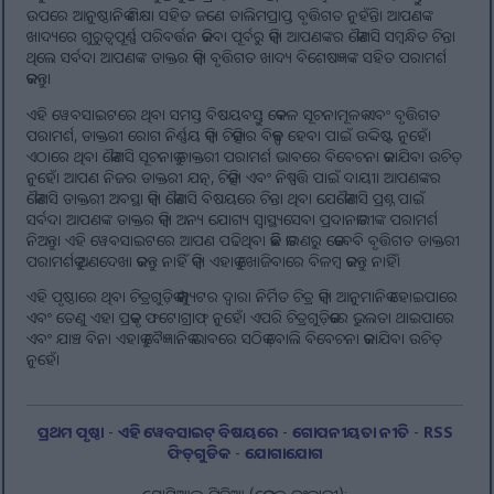
ଉପରେ ଆନୁଷ୍ଠାନିକ ଶିକ୍ଷା ସହିତ ଜଣେ ତାଲିମପ୍ରାପ୍ତ ବୃତ୍ତିଗତ ନୁହଁନ୍ତି। ଆପଣଙ୍କ
ଖାଦ୍ୟରେ ଗୁରୁତ୍ୱପୂର୍ଣ୍ଣ ପରିବର୍ତ୍ତନ କରିବା ପୂର୍ବରୁ କିମ୍ବା ଆପଣଙ୍କର କୌଣସି ସମ୍ବନ୍ଧିତ ଚିନ୍ତା
ଥିଲେ ସର୍ବଦା ଆପଣଙ୍କ ଡାକ୍ତର କିମ୍ବା ବୃତ୍ତିଗତ ଖାଦ୍ୟ ବିଶେଷଜ୍ଞଙ୍କ ସହିତ ପରାମର୍ଶ
କରନ୍ତୁ।
ଏହି ୱେବସାଇଟରେ ଥିବା ସମସ୍ତ ବିଷୟବସ୍ତୁ କେବଳ ସୂଚନାମୂଳକ ଏବଂ ବୃତ୍ତିଗତ
ପରାମର୍ଶ, ଡାକ୍ତରୀ ରୋଗ ନିର୍ଣ୍ଣୟ କିମ୍ବା ଚିକିତ୍ସାର ବିକଳ୍ପ ହେବା ପାଇଁ ଉଦ୍ଦିଷ୍ଟ ନୁହେଁ।
ଏଠାରେ ଥିବା କୌଣସି ସୂଚନାକୁ ଡାକ୍ତରୀ ପରାମର୍ଶ ଭାବରେ ବିବେଚନା କରାଯିବା ଉଚିତ୍
ନୁହେଁ। ଆପଣ ନିଜର ଡାକ୍ତରୀ ଯତ୍ନ, ଚିକିତ୍ସା ଏବଂ ନିଷ୍ପତ୍ତି ପାଇଁ ଦାୟୀ। ଆପଣଙ୍କର
କୌଣସି ଡାକ୍ତରୀ ଅବସ୍ଥା କିମ୍ବା କୌଣସି ବିଷୟରେ ଚିନ୍ତା ଥିବା ଯେକୌଣସି ପ୍ରଶ୍ନ ପାଇଁ
ସର୍ବଦା ଆପଣଙ୍କ ଡାକ୍ତର କିମ୍ବା ଅନ୍ୟ ଯୋଗ୍ୟ ସ୍ୱାସ୍ଥ୍ୟସେବା ପ୍ରଦାନକାରୀଙ୍କ ପରାମର୍ଶ
ନିଅନ୍ତୁ। ଏହି ୱେବସାଇଟରେ ଆପଣ ପଢିଥିବା କିଛି କାରଣରୁ କେବେବି ବୃତ୍ତିଗତ ଡାକ୍ତରୀ
ପରାମର୍ଶକୁ ଅଣଦେଖା କରନ୍ତୁ ନାହିଁ କିମ୍ବା ଏହାକୁ ଖୋଜିବାରେ ବିଳମ୍ବ କରନ୍ତୁ ନାହିଁ।
ଏହି ପୃଷ୍ଠାରେ ଥିବା ଚିତ୍ରଗୁଡ଼ିକ କମ୍ପ୍ୟୁଟର ଦ୍ୱାରା ନିର୍ମିତ ଚିତ୍ର କିମ୍ବା ଆନୁମାନିକ ହୋଇପାରେ
ଏବଂ ତେଣୁ ଏହା ପ୍ରକୃତ ଫଟୋଗ୍ରାଫ୍ ନୁହେଁ। ଏପରି ଚିତ୍ରଗୁଡ଼ିକରେ ଭୁଲତା ଥାଇପାରେ
ଏବଂ ଯାଞ୍ଚ ବିନା ଏହାକୁ ବୈଜ୍ଞାନିକ ଭାବରେ ସଠିକ୍ ବୋଲି ବିବେଚନା କରାଯିବା ଉଚିତ୍
ନୁହେଁ।
ପ୍ରଥମ ପୃଷ୍ଠା
-
ଏହି ୱେବସାଇଟ୍ ବିଷୟରେ
-
ଗୋପନୀୟତା ନୀତି
-
RSS
ଫିଡ୍‌ଗୁଡିକ
-
ଯୋଗାଯୋଗ