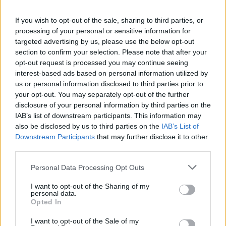
ଓଜନ ହ୍ରାସ ଉପରେ ZMA ର ସିଧାସଳଖ ପ୍ରଭାବ ସମ୍ପୂର୍ଣ୍ଣ ଭାବରେ ପ୍ରତିଷ୍ଠିତ
If you wish to opt-out of the sale, sharing to third parties, or
ହୋଇନାହିଁ। ତଥାପି, ଏହାର ଉପାଦାନଗୁଡ଼ିକ ଓଜନ ପରିଚାଳନା ପାଇଁ
processing of your personal or sensitive information for
ଲାଭର ସୂଚନା ଦିଏ। ବିଶେଷକରି ଜିଙ୍କ୍ ଏହାର ଭୋକ-ଦମନକାରୀ ଗୁଣ
targeted advertising by us, please use the below opt-out
ପାଇଁ ପ୍ରସିଦ୍ଧ। କିଛି ଅଧ୍ୟୟନ ସୂଚିତ କରୁଥିବା ପରି, ଏହି ଖଣିଜ
section to confirm your selection. Please note that after your
ଶରୀରର ତୃଷ୍ଣାକୁ ନିୟନ୍ତ୍ରଣ କରିବାରେ ସାହାଯ୍ୟ କରିପାରେ।
opt-out request is processed you may continue seeing
interest-based ads based on personal information utilized by
ମେଟାବୋଲିଜିମ୍ ଉପରେ ମ୍ୟାଗ୍ନେସିୟମ୍‌ର ପ୍ରଭାବ ଆଉ ଏକ
us or personal information disclosed to third parties prior to
ଆକର୍ଷଣୀୟ କ୍ଷେତ୍ର। ମ୍ୟାଗ୍ନେସିୟମ୍ ସମେତ ପର୍ଯ୍ୟାପ୍ତ ଖଣିଜ ପଦାର୍ଥ
your opt-out. You may separately opt-out of the further
ଗ୍ରହଣ ଶକ୍ତି ସ୍ତରକୁ ବୃଦ୍ଧି କରିପାରେ। ଏହା ଶରୀରକୁ ଦକ୍ଷତାର ସହିତ
disclosure of your personal information by third parties on the
କାର୍ଯ୍ୟ କରିବା ନିଶ୍ଚିତ କରି ପରୋକ୍ଷ ଭାବରେ ଓଜନ ପରିଚାଳନାରେ
IAB’s list of downstream participants. This information may
ସାହାଯ୍ୟ କରିପାରେ। ଓଜନ ହ୍ରାସ ପାଇଁ କ୍ୟାଲୋରି ଅଭାବ ଜରୁରୀ, ଏବଂ
also be disclosed by us to third parties on the
IAB’s List of
ମ୍ୟାଗ୍ନେସିୟମ୍ ଏହି ଲକ୍ଷ୍ୟକୁ ସମର୍ଥନ କରିପାରେ।
Downstream Participants
that may further disclose it to other
third parties.
ZMA କୁ ଏକ ଓଜନ ହ୍ରାସ ଯୋଜନାରେ ସମନ୍ୱିତ କରିବା ଏକ ସାମଗ୍ରିକ
ଦୃଷ୍ଟିକୋଣ ପ୍ରଦାନ କରେ। ଏହା ମନେ ରଖିବା ଗୁରୁତ୍ୱପୂର୍ଣ୍ଣ ଯେ ସ୍ଥାୟୀ
Please note that this website/app uses one or more Google
Personal Data Processing Opt Outs
ଫଳାଫଳ ପାଇଁ ସୁସ୍ଥ ଖାଦ୍ୟ ଏବଂ ବ୍ୟାୟାମ ଗୁରୁତ୍ୱପୂର୍ଣ୍ଣ। ଯଦି ଆପଣ
services and may gather and store information including but
ଭୋକ ନିୟନ୍ତ୍ରଣ ପାଇଁ ZMA ବିଷୟରେ ବିଚାର କରୁଛନ୍ତି, ତେବେ ଜଣେ
not limited to your visit or usage behaviour. You may click to
I want to opt-out of the Sharing of my
ସ୍ୱାସ୍ଥ୍ୟସେବା ବୃତ୍ତିଗତଙ୍କ ସହ ପରାମର୍ଶ କରନ୍ତୁ। ସେମାନେ ଆପଣଙ୍କ
personal data.
grant or deny consent to Google and its third-party tags to
Opted In
ଆବଶ୍ୟକତା ଅନୁଯାୟୀ ପଦ୍ଧତିକୁ ପ୍ରସ୍ତୁତ କରିବାରେ ଏବଂ ଏହାର ଲାଭ
use your data for below specified purposes in below Google
ମୂଲ୍ୟାଙ୍କନ କରିବାରେ ସାହାଯ୍ୟ କରିପାରିବେ।
consent section.
I want to opt-out of the Sale of my