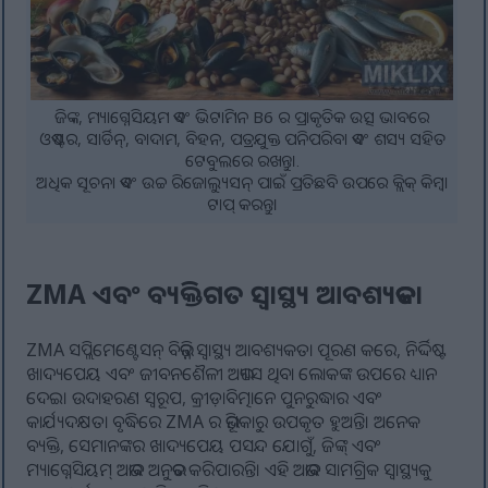
ଜିଙ୍କ, ମ୍ୟାଗ୍ନେସିୟମ ଏବଂ ଭିଟାମିନ B6 ର ପ୍ରାକୃତିକ ଉତ୍ସ ଭାବରେ
ଓଏଷ୍ଟର, ସାର୍ଡିନ୍, ବାଦାମ, ବିହନ, ପତ୍ରଯୁକ୍ତ ପନିପରିବା ଏବଂ ଶସ୍ୟ ସହିତ
ଟେବୁଲରେ ରଖନ୍ତୁ।.
ଅଧିକ ସୂଚନା ଏବଂ ଉଚ୍ଚ ରିଜୋଲ୍ୟୁସନ୍ ପାଇଁ ପ୍ରତିଛବି ଉପରେ କ୍ଲିକ୍ କିମ୍ବା
ଟାପ୍ କରନ୍ତୁ।
ZMA ଏବଂ ବ୍ୟକ୍ତିଗତ ସ୍ୱାସ୍ଥ୍ୟ ଆବଶ୍ୟକତା
ZMA ସପ୍ଲିମେଣ୍ଟେସନ୍ ବିଭିନ୍ନ ସ୍ୱାସ୍ଥ୍ୟ ଆବଶ୍ୟକତା ପୂରଣ କରେ, ନିର୍ଦ୍ଦିଷ୍ଟ
ଖାଦ୍ୟପେୟ ଏବଂ ଜୀବନଶୈଳୀ ଅଭ୍ୟାସ ଥିବା ଲୋକଙ୍କ ଉପରେ ଧ୍ୟାନ
ଦେଇ। ଉଦାହରଣ ସ୍ୱରୂପ, କ୍ରୀଡ଼ାବିତ୍ମାନେ ପୁନରୁଦ୍ଧାର ଏବଂ
କାର୍ଯ୍ୟଦକ୍ଷତା ବୃଦ୍ଧିରେ ZMA ର ଭୂମିକାରୁ ଉପକୃତ ହୁଅନ୍ତି। ଅନେକ
ବ୍ୟକ୍ତି, ସେମାନଙ୍କର ଖାଦ୍ୟପେୟ ପସନ୍ଦ ଯୋଗୁଁ, ଜିଙ୍କ୍ ଏବଂ
ମ୍ୟାଗ୍ନେସିୟମ୍ ଅଭାବ ଅନୁଭବ କରିପାରନ୍ତି। ଏହି ଅଭାବ ସାମଗ୍ରିକ ସ୍ୱାସ୍ଥ୍ୟକୁ