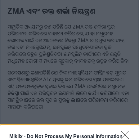
ZMA ଏବଂ ରକ୍ତ ଶର୍କରା ନିୟନ୍ତ୍ରଣ
ସାମ୍ପ୍ରତିକ ଅଧ୍ୟୟନରୁ ଜଣାପଡିଛି ଯେ ZMA ରକ୍ତ ଶର୍କରା ସ୍ତର
ପରିଚାଳନା କରିବାରେ ସାହାଯ୍ୟ କରିପାରେ, ଯାହା ମଧୁମେହ
ରୋଗୀଙ୍କ ପାଇଁ ଏକ ଆଶାଜନକ ବିକଳ୍ପ। ZMA ର ପ୍ରମୁଖ ଉପାଦାନ,
ଜିଙ୍କ ଏବଂ ମ୍ୟାଗ୍ନେସିୟମ୍, ଇନସୁଲିନ୍ ସମ୍ବେଦନଶୀଳତା ବୃଦ୍ଧି
କରିବାରେ ବହୁତ ପ୍ରତିଶ୍ରୁତିବଦ୍ଧ। ଇନସୁଲିନ୍ କାର୍ଯ୍ୟରେ ଏହି ଉନ୍ନତି
ମଧୁମେହ ରୋଗୀଙ୍କ ମଧ୍ୟରେ ଗ୍ଲୁକୋଜ୍ ବ୍ୟବହାରକୁ ଉନ୍ନତ କରିପାରିବ।
ଗବେଷଣାରୁ ଜଣାପଡ଼ିଛି ଯେ ଜିଙ୍କ ମ୍ୟାଗ୍ନେସିୟମ ଫାଷ୍ଟିଂ ବ୍ଲଡ୍ ସୁଗାର
ଏବଂ ହିମୋଗ୍ଲୋବିନ A1c ସ୍ତରକୁ କମ କରିବାରେ ପ୍ରଭାବ ପକାଇଥାଏ।
ଏହି ଫଳାଫଳଗୁଡ଼ିକ ସୂଚାଇ ଦିଏ ଯେ ZMA ପାରମ୍ପରିକ ମଧୁମେହ
ଚିକିତ୍ସା ପାଇଁ ଏକ ପରିପୂରକ ରଣନୀତି ଭାବରେ କାର୍ଯ୍ୟ କରିପାରେ। ଏହା
ସାମଗ୍ରିକ ଭାବରେ ରକ୍ତ ସୁଗାର ସ୍ତରକୁ ଭଲ ଭାବରେ ପରିଚାଳନା କରିବାରେ
ସାହାଯ୍ୟ କରିପାରେ।
ZMA ର ସମ୍ଭାବ୍ୟ ଓଜନ ହ୍ରାସ ଲାଭ
Miklix -
Do Not Process My Personal Information