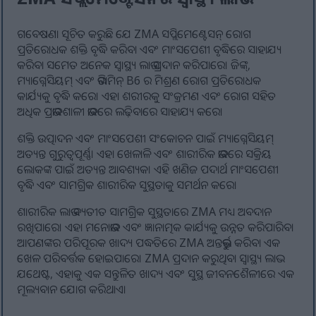
ଗବେଷଣା ସୂଚିତ କରୁଛି ଯେ ZMA ସପ୍ଲିମେଣ୍ଟେସନ୍ ରୋଗ
ପ୍ରତିରୋଧକ ଶକ୍ତି ବୃଦ୍ଧି କରିବା ଏବଂ ମାଂସପେଶୀ ବୃଦ୍ଧିରେ ସାହାଯ୍ୟ
କରିବା ସମେତ ଅନେକ ସ୍ୱାସ୍ଥ୍ୟ ଲାଭ ପ୍ରଦାନ କରିପାରେ। ଜିଙ୍କ୍,
ମ୍ୟାଗ୍ନେସିୟମ୍ ଏବଂ ଭିଟାମିନ୍ B6 ର ମିଶ୍ରଣ ରୋଗ ପ୍ରତିରୋଧକ
କାର୍ଯ୍ୟକୁ ବୃଦ୍ଧି କରେ। ଏହା ଶରୀରକୁ ସଂକ୍ରମଣ ଏବଂ ରୋଗ ସହିତ
ଅଧିକ ପ୍ରଭାବଶାଳୀ ଭାବରେ ଲଢ଼ିବାରେ ସାହାଯ୍ୟ କରେ।
ଶକ୍ତି ଉତ୍ପାଦନ ଏବଂ ମାଂସପେଶୀ ସଂକୋଚନ ପାଇଁ ମ୍ୟାଗ୍ନେସିୟମ୍
ଅତ୍ୟନ୍ତ ଗୁରୁତ୍ୱପୂର୍ଣ୍ଣ। ଏହା ଖେଳାଳି ଏବଂ ଶାରୀରିକ ଭାବରେ ସକ୍ରିୟ
ଲୋକଙ୍କ ପାଇଁ ଅତ୍ୟନ୍ତ ଆବଶ୍ୟକ। ଏହି ଖଣିଜ ପଦାର୍ଥ ମାଂସପେଶୀ
ବୃଦ୍ଧି ଏବଂ ସାମଗ୍ରିକ ଶାରୀରିକ ସୁସ୍ଥତାକୁ ସମର୍ଥନ କରେ।
ଶାରୀରିକ ଲାଭ ବ୍ୟତୀତ ସାମଗ୍ରିକ ସୁସ୍ଥତାରେ ZMA ମଧ୍ୟ ଅବଦାନ
ରଖିପାରେ। ଏହା ମନୋଭାବ ଏବଂ ଜ୍ଞାନାତ୍ମକ କାର୍ଯ୍ୟକୁ ଉନ୍ନତ କରିପାରିବ।
ଆପଣଙ୍କର ପରିପୂରକ ଖାଦ୍ୟ ପଦ୍ଧତିରେ ZMA ଅନ୍ତର୍ଭୁକ୍ତ କରିବା ଏକ
ଖେଳ ପରିବର୍ତ୍ତକ ହୋଇପାରେ। ZMA ପ୍ରଦାନ କରୁଥିବା ସ୍ୱାସ୍ଥ୍ୟ ଲାଭ
ଯଥେଷ୍ଟ, ଏହାକୁ ଏକ ସନ୍ତୁଳିତ ଖାଦ୍ୟ ଏବଂ ସୁସ୍ଥ ଜୀବନଶୈଳୀରେ ଏକ
ମୂଲ୍ୟବାନ ଯୋଗ କରିଥାଏ।