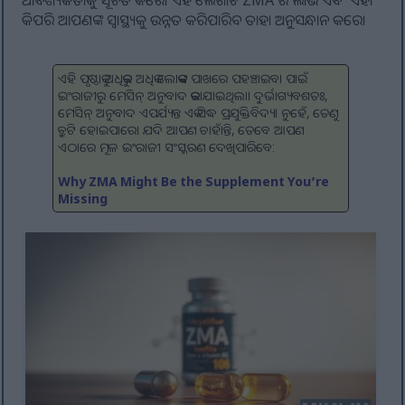
ଆବଶ୍ୟକତାକୁ ସୂଚିତ କରେ। ଏହି ଲେଖାଟି ZMA ର ଲାଭ ଏବଂ ଏହା
କିପରି ଆପଣଙ୍କ ସ୍ୱାସ୍ଥ୍ୟକୁ ଉନ୍ନତ କରିପାରିବ ତାହା ଅନୁସନ୍ଧାନ କରେ।
ଏହି ପୃଷ୍ଠାକୁ ଅଧିକରୁ ଅଧିକ ଲୋକଙ୍କ ପାଖରେ ପହଞ୍ଚାଇବା ପାଇଁ
ଇଂରାଜୀରୁ ମେସିନ୍ ଅନୁବାଦ କରାଯାଇଥିଲା। ଦୁର୍ଭାଗ୍ୟବଶତଃ,
ମେସିନ୍ ଅନୁବାଦ ଏପର୍ଯ୍ୟନ୍ତ ଏକ ସିଦ୍ଧ ପ୍ରଯୁକ୍ତିବିଦ୍ୟା ନୁହେଁ, ତେଣୁ
ତ୍ରୁଟି ହୋଇପାରେ। ଯଦି ଆପଣ ଚାହାଁନ୍ତି, ତେବେ ଆପଣ
ଏଠାରେ ମୂଳ ଇଂରାଜୀ ସଂସ୍କରଣ ଦେଖିପାରିବେ:
Why ZMA Might Be the Supplement You’re
Missing