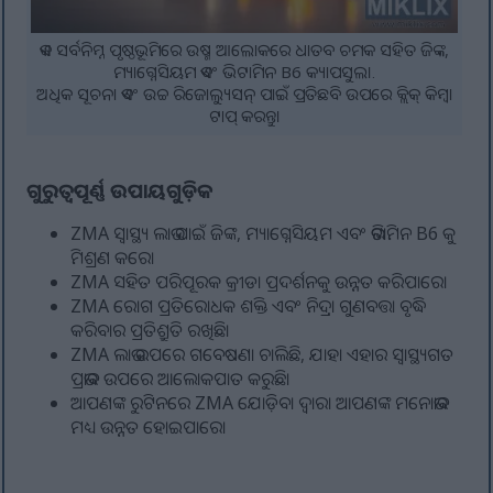
ଏକ ସର୍ବନିମ୍ନ ପୃଷ୍ଠଭୂମିରେ ଉଷ୍ମ ଆଲୋକରେ ଧାତବ ଚମକ ସହିତ ଜିଙ୍କ,
ମ୍ୟାଗ୍ନେସିୟମ ଏବଂ ଭିଟାମିନ B6 କ୍ୟାପସୁଲ।.
ଅଧିକ ସୂଚନା ଏବଂ ଉଚ୍ଚ ରିଜୋଲ୍ୟୁସନ୍ ପାଇଁ ପ୍ରତିଛବି ଉପରେ କ୍ଲିକ୍ କିମ୍ବା
ଟାପ୍ କରନ୍ତୁ।
ଗୁରୁତ୍ୱପୂର୍ଣ୍ଣ ଉପାୟଗୁଡ଼ିକ
ZMA ସ୍ୱାସ୍ଥ୍ୟ ଲାଭ ପାଇଁ ଜିଙ୍କ, ମ୍ୟାଗ୍ନେସିୟମ ଏବଂ ଭିଟାମିନ B6 କୁ
ମିଶ୍ରଣ କରେ।
ZMA ସହିତ ପରିପୂରକ କ୍ରୀଡା ପ୍ରଦର୍ଶନକୁ ଉନ୍ନତ କରିପାରେ।
ZMA ରୋଗ ପ୍ରତିରୋଧକ ଶକ୍ତି ଏବଂ ନିଦ୍ରା ଗୁଣବତ୍ତା ବୃଦ୍ଧି
କରିବାର ପ୍ରତିଶ୍ରୁତି ରଖିଛି।
ZMA ଲାଭ ଉପରେ ଗବେଷଣା ଚାଲିଛି, ଯାହା ଏହାର ସ୍ୱାସ୍ଥ୍ୟଗତ
ପ୍ରଭାବ ଉପରେ ଆଲୋକପାତ କରୁଛି।
ଆପଣଙ୍କ ରୁଟିନରେ ZMA ଯୋଡ଼ିବା ଦ୍ୱାରା ଆପଣଙ୍କ ମନୋଭାବ
ମଧ୍ୟ ଉନ୍ନତ ହୋଇପାରେ।