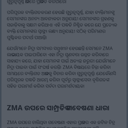
ଗୁରୁତ୍ୱପୂର୍ଣ୍ଣ ଭାବରେ ପ୍ରଭାବିତ କରିପାରେ।
ପରିପୂରକ ବ୍ୟକ୍ତିଗତକରଣ ହେଉଛି ଗୁରୁତ୍ୱପୂର୍ଣ୍ଣ, ଯାହା ବ୍ୟକ୍ତିମାନଙ୍କୁ
ସେମାନଙ୍କର ଅନନ୍ୟ ଆବଶ୍ୟକତା ଅନୁଯାୟୀ ସେମାନଙ୍କର ଗ୍ରହଣକୁ
ସଜାଡ଼ିବାକୁ ସକ୍ଷମ କରିଥାଏ। ଏହି ପଦ୍ଧତି ନିଶ୍ଚିତ କରେ ଯେ ପ୍ରତ୍ୟେକ
ବ୍ୟକ୍ତି ସେମାନଙ୍କର ସ୍ୱାସ୍ଥ୍ୟ ଲକ୍ଷ୍ୟ ଅନୁଯାୟୀ ସଠିକ୍ ପରିମାଣର
ପୁଷ୍ଟିକର ପଦାର୍ଥ ପାଆନ୍ତି।
ଯେଉଁମାନେ ନିଦ୍ରା ସମସ୍ୟାର ସମ୍ମୁଖୀନ ହେଉଛନ୍ତି ସେମାନେ ZMA
ଲାଭଦାୟକ ପାଇପାରିବେ। ଏହା ନିଦ୍ରା ଗୁଣବତ୍ତା ଉନ୍ନତ କରିବାରେ
ସାହାଯ୍ୟ କରେ, ଯାହା ସେମାନଙ୍କ ପାଇଁ ଅତ୍ୟନ୍ତ ଜରୁରୀ ଯେଉଁମାନେ
ନିଦ୍ରା ପାଇବା ପାଇଁ ସଂଘର୍ଷ କରନ୍ତି। ZMA ବିଷୟରେ ଚିନ୍ତା କରିବା
ସମୟରେ ବ୍ୟକ୍ତିଗତ ଅଭାବକୁ ବିଚାର କରିବା ଗୁରୁତ୍ୱପୂର୍ଣ୍ଣ। ଯେକୌଣସି
ପରିପୂରକ ପଦ୍ଧତି ଆରମ୍ଭ କରିବା ପୂର୍ବରୁ ସ୍ୱାସ୍ଥ୍ୟସେବା ବୃତ୍ତିଗତଙ୍କ
ସହିତ ପରାମର୍ଶ କରିବା ସର୍ବଦା ପରାମର୍ଶଦାୟକ।
ZMA ଉପରେ ସାମ୍ପ୍ରତିକ ଗବେଷଣା ଧାରା
ZMA ଉପରେ ଚାଲିଥିବା ଗବେଷଣା ଏହାର ପ୍ରଭାବର ଏକ ଜଟିଳ ଚିତ୍ର