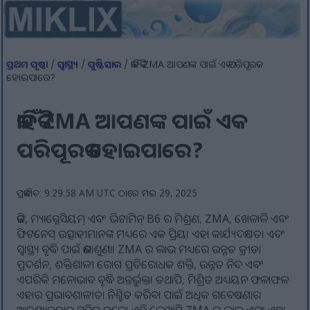
ପ୍ରଥମ ପୃଷ୍ଠା
/
ସ୍ୱାସ୍ଥ୍ୟ
/
ପୁଷ୍ଟିସାର
/ କାହିଁକି ZMA ଆପଣଙ୍କ ପାଇଁ ଏକ ପରିପୂରକ
ହୋଇପାରେ?
କାହିଁକି ZMA ଆପଣଙ୍କ ପାଇଁ ଏକ
ପରିପୂରକ ହୋଇପାରେ?
ପ୍ରକାଶିତ: 9:29:58 AM UTC ଠାରେ ମଇ 29, 2025
ଜିଙ୍କ, ମ୍ୟାଗ୍ନେସିୟମ୍ ଏବଂ ଭିଟାମିନ୍ B6 ର ମିଶ୍ରଣ, ZMA, ଖେଳାଳି ଏବଂ
ଫିଟନେସ୍ ଉତ୍ସାହୀମାନଙ୍କ ମଧ୍ୟରେ ଏକ ପ୍ରିୟ। ଏହା କାର୍ଯ୍ୟଦକ୍ଷତା ଏବଂ
ସ୍ୱାସ୍ଥ୍ୟ ବୃଦ୍ଧି ପାଇଁ ଜଣାଶୁଣା। ZMA ର ଲାଭ ମଧ୍ୟରେ ଉନ୍ନତ କ୍ରୀଡା
ପ୍ରଦର୍ଶନ, ଶକ୍ତିଶାଳୀ ରୋଗ ପ୍ରତିରୋଧକ ଶକ୍ତି, ଉନ୍ନତ ନିଦ ଏବଂ
ଏପରିକି ମନୋଭାବ ବୃଦ୍ଧି ଅନ୍ତର୍ଭୁକ୍ତ। ତଥାପି, ମିଶ୍ରିତ ଅଧ୍ୟୟନ ଫଳାଫଳ
ଏହାର ପ୍ରଭାବଶାଳୀତା ନିଶ୍ଚିତ କରିବା ପାଇଁ ଅଧିକ ଗବେଷଣାର