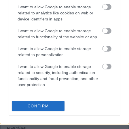
I want to allow Google to enable storage
related to analytics like cookies on web or
ZMA ର ସମ୍ଭାବ୍ୟ ପାର୍ଶ୍ୱ ପ୍ରତିକ୍ରିୟା
device identifiers in apps.
ZMA ଏହାର ସ୍ୱାସ୍ଥ୍ୟ ଉପକାରିତା ପାଇଁ ଜଣାଶୁଣା, କିନ୍ତୁ ଏହା ସମ୍ଭାବ୍ୟ
I want to allow Google to enable storage
ପାର୍ଶ୍ୱ ପ୍ରତିକ୍ରିୟା ଉପରେ ଧ୍ୟାନ ଦେବା ଗୁରୁତ୍ୱପୂର୍ଣ୍ଣ, ମୁଖ୍ୟତଃ ଅତ୍ୟଧିକ
related to functionality of the website or app.
ସେବନରୁ। ଅତ୍ୟଧିକ ଜିଙ୍କ୍ ନେବା ଦ୍ଵାରା ବାନ୍ତି ଏବଂ ଝାଡ଼ା ହୋଇପାରେ।
ଅଧିକ ମାତ୍ରାରେ ତମ୍ବା ଅଭାବ ମଧ୍ୟ ହୋଇପାରେ, ଯାହା ସାମଗ୍ରିକ ସ୍ୱାସ୍ଥ୍ୟକୁ
I want to allow Google to enable storage
related to personalization.
ପ୍ରଭାବିତ କରିପାରେ।
ମ୍ୟାଗ୍ନେସିୟମ୍ ବିଷାକ୍ତତା ଯୋଗୁଁ ପେଟ ଯନ୍ତ୍ରଣା ଏବଂ ଡାଇରିଆ ଭଳି
I want to allow Google to enable storage
ସମସ୍ୟା ହୋଇପାରେ। ଏହି ସମସ୍ୟାଗୁଡ଼ିକୁ ଏଡାଇବା ପାଇଁ
related to security, including authentication
ମ୍ୟାଗ୍ନେସିୟମ୍ ସ୍ତର ଉପରେ ନଜର ରଖିବା ଅତ୍ୟନ୍ତ ଗୁରୁତ୍ୱପୂର୍ଣ୍ଣ। ଭିଟାମିନ୍
functionality and fraud prevention, and other
user protection.
B6 ଲାଭଦାୟକ ହେଲେ ମଧ୍ୟ, ଅତ୍ୟଧିକ ସେବନ ସ୍ନାୟୁ କ୍ଷତି କରିପାରେ,
ଯାହା ଏକ ଗମ୍ଭୀର ବିପଦ ସୃଷ୍ଟି କରେ।
ZMA ସପ୍ଲିମେଣ୍ଟ ଆରମ୍ଭ କରିବା ପୂର୍ବରୁ, ସ୍ୱାସ୍ଥ୍ୟସେବା ପ୍ରଦାନକାରୀଙ୍କ
CONFIRM
ସହ ପରାମର୍ଶ କରିବା ବୁଦ୍ଧିମାନର କାମ, ଯଦି ଆପଣ ଔଷଧ ଖାଉଛନ୍ତି
କିମ୍ବା ସ୍ୱାସ୍ଥ୍ୟ ସମସ୍ୟା ଅଛି ତେବେ ଆହୁରି ଅଧିକ। ସତର୍କତା ଏବଂ ସୂଚନା
ପାଇବା ZMA ବ୍ୟବହାରରୁ ଜଟିଳତାକୁ ରୋକିବାରେ ସାହାଯ୍ୟ
କରିପାରିବ।