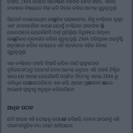
ତଥାପି, ZMA ଉପରେ ଗବେଷଣା ବିକଶିତ ହେବା ସହିତ, ଏହାର
ବ୍ୟବହାର ବିଷୟରେ ଚିନ୍ତା କରି ବିଚାର କରିବା ଅତ୍ୟନ୍ତ ଗୁରୁତ୍ୱପୂର୍ଣ୍ଣ।
ରିପୋର୍ଟ କରାଯାଇଥିବା ଲାଭଗୁଡ଼ିକ ଉତ୍ସାହଜନକ, କିନ୍ତୁ ବ୍ୟକ୍ତିଗତ ସ୍ୱାସ୍ଥ୍ୟ
ଏବଂ ଜୀବନଶୈଳୀ କାରଣ ଯୋଗୁଁ ବ୍ୟକ୍ତିଗତ ଫଳାଫଳ ଭିନ୍ନ
ହୋଇପାରେ। ଯେକୌଣସି ପାର୍ଶ୍ୱ ପ୍ରତିକ୍ରିୟା ବିରୁଦ୍ଧରେ ସମ୍ଭାବ୍ୟ
ଲାଭଗୁଡ଼ିକର ମୂଲ୍ୟାଙ୍କନ କରିବା ଗୁରୁତ୍ୱପୂର୍ଣ୍ଣ। ZMA ପରିପୂରକ ଅନ୍ତର୍ଦୃଷ୍ଟି
ଅନୁସନ୍ଧାନ କରିବା ସମୟରେ ଏହି ସତର୍କତାର ସହିତ ବିଚାର
ଗୁରୁତ୍ୱପୂର୍ଣ୍ଣ।
ଏକ ବ୍ୟକ୍ତିଗତ ପଦ୍ଧତି ତିଆରି କରିବା ପାଇଁ ସ୍ୱାସ୍ଥ୍ୟସେବା
ବୃତ୍ତିଗତଙ୍କଠାରୁ ପରାମର୍ଶ ନେବା ଅତ୍ୟନ୍ତ ଜରୁରୀ। ଏହି ପଦ୍ଧତି ନିଶ୍ଚିତ
କରେ ଯେ ଆପଣ ଯେକୌଣସି ସମ୍ବନ୍ଧିତ ବିପଦକୁ ଏଡ଼ାଇ ZMA ରୁ
ସର୍ବାଧିକ ଲାଭ ପାଇପାରିବେ। ଏହା କରି, ଆପଣ ପ୍ରଭାବଶାଳୀ ଭାବରେ
ଆପଣଙ୍କ ସ୍ୱାସ୍ଥ୍ୟକୁ ଅନୁକୂଳ କରିପାରିବେ।
ଅଧିକ ପଠନ
ଯଦି ଆପଣ ଏହି ପୋଷ୍ଟକୁ ଉପଭୋଗ କରିଛନ୍ତି, ତେବେ ଆପଣଙ୍କୁ ଏହି
ପରାମର୍ଶଗୁଡ଼ିକ ମଧ୍ୟ ପସନ୍ଦ ଆସିପାରେ: