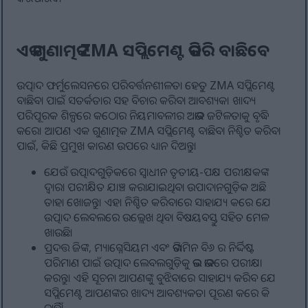
ଏକ ଗୁଣାତ୍ମକ ZMA ସପ୍ଲିମେଣ୍ଟ କିପରି ବାଛିବେ
ଉତ୍ପାଦ ଫର୍ମୁଲେସନରେ ପରିବର୍ତ୍ତନଶୀଳତା ହେତୁ ZMA ସପ୍ଲିମେଣ୍ଟ
ବାଛିବା ପାଇଁ ସତର୍କତାର ସହ ବିଚାର କରିବା ଆବଶ୍ୟକ। ଖାଦ୍ୟ
ପରିପୂରକ ଶିଳ୍ପରେ କଠୋର ନିୟମାବଳୀର ଅଭାବ ଜଟିଳତାକୁ ବୃଦ୍ଧି
କରେ। ଆପଣ ଏକ ଗୁଣାତ୍ମକ ZMA ସପ୍ଲିମେଣ୍ଟ ବାଛିବା ନିଶ୍ଚିତ କରିବା
ପାଇଁ, କିଛି ପ୍ରମୁଖ କାରଣ ଉପରେ ଧ୍ୟାନ ଦିଅନ୍ତୁ।
ଯେଉଁ ଉତ୍ପାଦଗୁଡ଼ିକରେ ସ୍ୱାଧୀନ ତୃତୀୟ-ପକ୍ଷ ପରୀକ୍ଷକଙ୍କ
ଦ୍ୱାରା ପରୀକ୍ଷିତ ଯାଞ୍ଚ କରାଯାଇଥିବା ଉପାଦାନଗୁଡ଼ିକ ଅଛି
ତାହା ଖୋଜନ୍ତୁ। ଏହା ନିଶ୍ଚିତ କରିବାରେ ସାହାଯ୍ୟ କରେ ଯେ
ଉତ୍ପାଦ ଲେବଲରେ ଉଲ୍ଲେଖ ଥିବା ବିଷୟବସ୍ତୁ ସହିତ ମେଳ
ଖାଉଛି।
ପ୍ରଦତ୍ତ ଜିଙ୍କ, ମ୍ୟାଗ୍ନେସିୟମ ଏବଂ ଭିଟାମିନ ବି୬ ର ନିର୍ଦ୍ଦିଷ୍ଟ
ପରିମାଣ ପାଇଁ ଉତ୍ପାଦ ଲେବଲଗୁଡ଼ିକୁ ଭଲ ଭାବରେ ପରୀକ୍ଷା
କରନ୍ତୁ। ଏହି ସୂଚନା ଆପଣଙ୍କୁ ବୁଝିବାରେ ସାହାଯ୍ୟ କରିବ ଯେ
ସପ୍ଲିମେଣ୍ଟ ଆପଣଙ୍କର ଖାଦ୍ୟ ଆବଶ୍ୟକତା ପୂରଣ କରେ କି