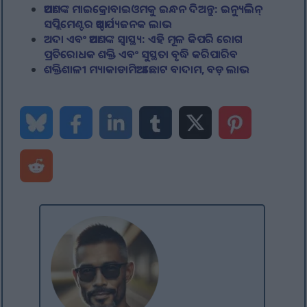
ଆପଣଙ୍କ ମାଇକ୍ରୋବାଇଓମକୁ ଇନ୍ଧନ ଦିଅନ୍ତୁ: ଇନ୍ୟୁଲିନ୍
ସପ୍ଲିମେଣ୍ଟର ଆଶ୍ଚର୍ଯ୍ୟଜନକ ଲାଭ
ଅଦା ଏବଂ ଆପଣଙ୍କ ସ୍ୱାସ୍ଥ୍ୟ: ଏହି ମୂଳ କିପରି ରୋଗ
ପ୍ରତିରୋଧକ ଶକ୍ତି ଏବଂ ସୁସ୍ଥତା ବୃଦ୍ଧି କରିପାରିବ
ଶକ୍ତିଶାଳୀ ମ୍ୟାକାଡାମିଆ: ଛୋଟ ବାଦାମ, ବଡ଼ ଲାଭ