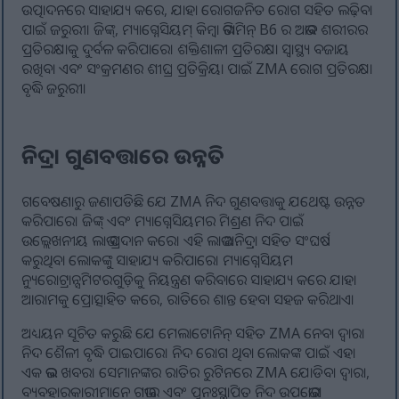
ଉତ୍ପାଦନରେ ସାହାଯ୍ୟ କରେ, ଯାହା ରୋଗଜନିତ ରୋଗ ସହିତ ଲଢ଼ିବା
ପାଇଁ ଜରୁରୀ। ଜିଙ୍କ୍, ମ୍ୟାଗ୍ନେସିୟମ୍ କିମ୍ବା ଭିଟାମିନ୍ B6 ର ଅଭାବ ଶରୀରର
ପ୍ରତିରକ୍ଷାକୁ ଦୁର୍ବଳ କରିପାରେ। ଶକ୍ତିଶାଳୀ ପ୍ରତିରକ୍ଷା ସ୍ୱାସ୍ଥ୍ୟ ବଜାୟ
ରଖିବା ଏବଂ ସଂକ୍ରମଣର ଶୀଘ୍ର ପ୍ରତିକ୍ରିୟା ପାଇଁ ZMA ରୋଗ ପ୍ରତିରକ୍ଷା
ବୃଦ୍ଧି ଜରୁରୀ।
ନିଦ୍ରା ଗୁଣବତ୍ତାରେ ଉନ୍ନତି
ଗବେଷଣାରୁ ଜଣାପଡିଛି ଯେ ZMA ନିଦ ଗୁଣବତ୍ତାକୁ ଯଥେଷ୍ଟ ଉନ୍ନତ
କରିପାରେ। ଜିଙ୍କ୍ ଏବଂ ମ୍ୟାଗ୍ନେସିୟମର ମିଶ୍ରଣ ନିଦ ପାଇଁ
ଉଲ୍ଲେଖନୀୟ ଲାଭ ପ୍ରଦାନ କରେ। ଏହି ଲାଭ ଅନିଦ୍ରା ସହିତ ସଂଘର୍ଷ
କରୁଥିବା ଲୋକଙ୍କୁ ସାହାଯ୍ୟ କରିପାରେ। ମ୍ୟାଗ୍ନେସିୟମ
ନ୍ୟୁରୋଟ୍ରାନ୍ସମିଟରଗୁଡ଼ିକୁ ନିୟନ୍ତ୍ରଣ କରିବାରେ ସାହାଯ୍ୟ କରେ ଯାହା
ଆରାମକୁ ପ୍ରୋତ୍ସାହିତ କରେ, ରାତିରେ ଶାନ୍ତ ହେବା ସହଜ କରିଥାଏ।
ଅଧ୍ୟୟନ ସୂଚିତ କରୁଛି ଯେ ମେଲାଟୋନିନ୍ ସହିତ ZMA ନେବା ଦ୍ୱାରା
ନିଦ ଶୈଳୀ ବୃଦ୍ଧି ପାଇପାରେ। ନିଦ ରୋଗ ଥିବା ଲୋକଙ୍କ ପାଇଁ ଏହା
ଏକ ଭଲ ଖବର। ସେମାନଙ୍କର ରାତିର ରୁଟିନରେ ZMA ଯୋଡିବା ଦ୍ୱାରା,
ବ୍ୟବହାରକାରୀମାନେ ଗଭୀର ଏବଂ ପୁନଃସ୍ଥାପିତ ନିଦ ଉପଭୋଗ