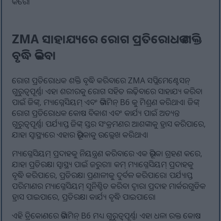
କରେ।
ZMA ସାହାଯ୍ୟରେ ରୋଗ ପ୍ରତିରୋଧକ ଶକ୍ତି
ବୃଦ୍ଧି କରିବା
ରୋଗ ପ୍ରତିରୋଧକ ଶକ୍ତି ବୃଦ୍ଧି କରିବାରେ ZMA ସପ୍ଲିମେଣ୍ଟେସନ୍
ଗୁରୁତ୍ୱପୂର୍ଣ୍ଣ। ଏହା ଶରୀରକୁ ରୋଗ ସହିତ ଲଢ଼ିବାରେ ସାହାଯ୍ୟ କରିବା
ପାଇଁ ଜିଙ୍କ୍, ମ୍ୟାଗ୍ନେସିୟମ୍ ଏବଂ ଭିଟାମିନ୍ B6 କୁ ମିଶ୍ରଣ କରିଥାଏ। ଜିଙ୍କ୍
ରୋଗ ପ୍ରତିରୋଧକ କୋଷ ବିକାଶ ଏବଂ କାର୍ଯ୍ୟ ପାଇଁ ଅତ୍ୟନ୍ତ
ଗୁରୁତ୍ୱପୂର୍ଣ୍ଣ। ପର୍ଯ୍ୟାପ୍ତ ଜିଙ୍କ୍ ସ୍ତର ସଂକ୍ରମଣର ଆଶଙ୍କାକୁ ହ୍ରାସ କରିପାରେ,
ଯାହା ସ୍ୱାସ୍ଥ୍ୟରେ ଏହାର ଭୂମିକାକୁ ଉଲ୍ଲେଖ କରିଥାଏ।
ମ୍ୟାଗ୍ନେସିୟମ୍ ପ୍ରଦାହକୁ ନିୟନ୍ତ୍ରଣ କରିବାରେ ଏକ ଭୂମିକା ଗ୍ରହଣ କରେ,
ଯାହା ପ୍ରତିରକ୍ଷା ସ୍ୱାସ୍ଥ୍ୟ ପାଇଁ ଜରୁରୀ। କମ୍ ମ୍ୟାଗ୍ନେସିୟମ୍ ପ୍ରଦାହକୁ
ବୃଦ୍ଧି କରିପାରେ, ପ୍ରତିରକ୍ଷା ପ୍ରଣାଳୀକୁ ଦୁର୍ବଳ କରିପାରେ। ପର୍ଯ୍ୟାପ୍ତ
ପରିମାଣର ମ୍ୟାଗ୍ନେସିୟମ୍ ସୁନିଶ୍ଚିତ କରିବା ଦ୍ଵାରା ପ୍ରଦାହ ମାର୍କରଗୁଡିକ
ହ୍ରାସ ପାଇପାରେ, ପ୍ରତିରକ୍ଷା କାର୍ଯ୍ୟ ବୃଦ୍ଧି ପାଇପାରେ।
ଏହି ତ୍ରିକୋଣରେ ଭିଟାମିନ୍ B6 ମଧ୍ୟ ଗୁରୁତ୍ୱପୂର୍ଣ୍ଣ। ଏହା ଧଳା ରକ୍ତ କୋଷ