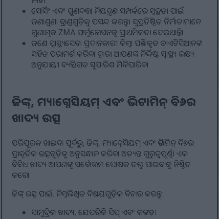
ନାହିଁ।
ସୋର୍ସିଂ ଏବଂ ଗୁଣବତ୍ତା ନିୟନ୍ତ୍ରଣ ସମ୍ପର୍କରେ ସ୍ୱଚ୍ଛତା ପାଇଁ
ଜଣାଶୁଣା ବ୍ରାଣ୍ଡଗୁଡ଼ିକୁ ପସନ୍ଦ କରନ୍ତୁ। ସୁପ୍ରତିଷ୍ଠିତ ନିର୍ମାତାମାନେ
ଗୁଣାତ୍ମକ ZMA ଫର୍ମୁଲେସନକୁ ପ୍ରାଥମିକତା ଦେଇଥାନ୍ତି।
ଜଣେ ସ୍ୱାସ୍ଥ୍ୟସେବା ପ୍ରଦାନକାରୀ କିମ୍ବା ପଞ୍ଜିକୃତ ଡାଏଟିସିଆନଙ୍କ
ସହିତ ପରାମର୍ଶ କରିବା ଦ୍ଵାରା ଆପଣଙ୍କ ନିର୍ଦ୍ଦିଷ୍ଟ ସ୍ୱାସ୍ଥ୍ୟ ଲକ୍ଷ୍ୟ
ଅନୁଯାୟୀ ବ୍ୟକ୍ତିଗତ ସୁପାରିଶ ମିଳିପାରିବ।
ଜିଙ୍କ୍, ମ୍ୟାଗ୍ନେସିୟମ୍ ଏବଂ ଭିଟାମିନ୍ ବି୬ର
ଖାଦ୍ୟ ଉତ୍ସ
ପରିପୂରକ ଖାଇବା ପୂର୍ବରୁ, ଜିଙ୍କ୍, ମ୍ୟାଗ୍ନେସିୟମ୍ ଏବଂ ଭିଟାମିନ୍ ବି୬ର
ପ୍ରାକୃତିକ ଉତ୍ସଗୁଡ଼ିକୁ ଅନୁସନ୍ଧାନ କରିବା ଅତ୍ୟନ୍ତ ଗୁରୁତ୍ୱପୂର୍ଣ୍ଣ। ଏକ
ବିବିଧ ଖାଦ୍ୟ ଆପଣଙ୍କୁ ସର୍ବୋତ୍ତମ ପୋଷକ ତତ୍ତ୍ୱ ପାଇବାକୁ ନିଶ୍ଚିତ
କରେ।
ଜିଙ୍କ୍ ଉତ୍ସ ପାଇଁ, ନିମ୍ନଲିଖିତ ବିଷୟଗୁଡ଼ିକ ବିଚାର କରନ୍ତୁ:
ସାମୁଦ୍ରିକ ଖାଦ୍ୟ, ଯେପରିକି ସିପ୍ ଏବଂ କଙ୍କଡ଼ା