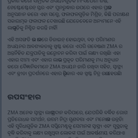
ପ୍ରକାଶ କରେ। ସାମ୍ପ୍ରତିକ ଅଧ୍ୟୟନଗୁଡ଼ିକ ମାଂସପେଶୀ ଶକ୍ତି,
ଟେଷ୍ଟୋଷ୍ଟେରନ୍ ସ୍ତର ଏବଂ ପୁନରୁଦ୍ଧାର ଉପରେ ଏହାର ପ୍ରଭାବ
ଅନୁସନ୍ଧାନ କରେ। ଏହା ସତ୍ତ୍ୱେ, ଫଳାଫଳଗୁଡ଼ିକ ମିଶ୍ରିତ, କିଛି ପରୀକ୍ଷଣ
ସକାରାତ୍ମକ ଫଳାଫଳ ଦେଖାଉଛି ଯେତେବେଳେ ଅନ୍ୟମାନେ ଏହି
ଲାଭଗୁଡ଼ିକୁ ନିଶ୍ଚିତ କରନ୍ତି ନାହିଁ।
ଏହି ଅସଙ୍ଗତି ଭଲ ଭାବରେ ଡିଜାଇନ୍ ହୋଇଥିବା, ବଡ଼ ପରିମାଣର
ଅଧ୍ୟୟନର ଆବଶ୍ୟକତାକୁ ସ୍ପଷ୍ଟ କରେ। ଏପରି ଗବେଷଣା ZMA ର
ଅନ୍ତର୍ନିହିତ ଯନ୍ତ୍ରପାତିକୁ ଉନ୍ମୋଚନ କରିବା ପାଇଁ ଲକ୍ଷ୍ୟ ରଖିଛି। ଏହା
ଏହାର ସୀମା ଏବଂ ଏହାର ଲାଭର ପ୍ରକୃତ ପରିମାଣକୁ ମଧ୍ୟ ଅନୁଧ୍ୟାନ
କରେ। ବୈଜ୍ଞାନିକମାନେ ZMA ଅଧ୍ୟୟନ ଜାରି ରଖିବା ସହିତ, ସ୍ୱାସ୍ଥ୍ୟ
ଏବଂ କ୍ରୀଡା ପ୍ରଦର୍ଶନରେ ଏହାର ଭୂମିକାର ଏକ ସ୍ପଷ୍ଟ ଚିତ୍ର ଉଭା ହେଉଛି।
ଉପସଂହାର
ZMA ଅନେକ ସ୍ୱାସ୍ଥ୍ୟ ଲାଭ ପ୍ରଦାନ କରିପାରେ, ଯେପରିକି ବର୍ଦ୍ଧିତ ରୋଗ
ପ୍ରତିରୋଧକ ସମର୍ଥନ, ଉତ୍ତମ ନିଦ୍ରା ଗୁଣବତ୍ତା ଏବଂ ମନୋଭାବ ଉନ୍ନତି।
ଏହି ସୁବିଧାଗୁଡ଼ିକ ZMA ସପ୍ଲିମେଣ୍ଟକୁ ସେମାନଙ୍କ ସ୍ୱାସ୍ଥ୍ୟ ଏବଂ ସୁସ୍ଥତାକୁ
ବୃଦ୍ଧି କରିବାକୁ ଲକ୍ଷ୍ୟ ରଖୁଥିବା ଲୋକଙ୍କ ପାଇଁ ଆକର୍ଷଣୀୟ କରିଥାଏ।