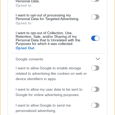
Personal Data.
Opted In
ZMA ଡୋଜେଜ୍ ସୁପାରିଶଗୁଡ଼ିକ
I want to opt-out of processing my
Personal Data for Targeted Advertising.
Opted In
ଏହାର ଲାଭକୁ ସର୍ବାଧିକ କରିବା ପାଇଁ ସଠିକ୍ ZMA ଡୋଜେଜ୍ ଖୋଜିବା
ହେଉଛି ପ୍ରମୁଖ। ସୁପାରିଶ କରାଯାଇଥିବା ପରିମାଣରେ 30 ମିଗ୍ରା ଜିଙ୍କ୍,
I want to opt-out of Collection, Use,
Retention, Sale, and/or Sharing of my
450 ମିଗ୍ରା ମ୍ୟାଗ୍ନେସିୟମ୍ ଏବଂ 10-11 ମିଗ୍ରା ଭିଟାମିନ୍ B6 ଅନ୍ତର୍ଭୁକ୍ତ। ଏହି
Personal Data that Is Unrelated with the
Purposes for which it was collected.
ପରିପୂରକ ନିର୍ଦ୍ଦେଶାବଳୀ ପାଳନ କରିବା ଦ୍ଵାରା ZMA ସେବନରେ
Opted Out
ପ୍ରଭାବଶାଳୀତା ଏବଂ ସୁରକ୍ଷା ଉଭୟ ସୁନିଶ୍ଚିତ ହୁଏ।
Google consents
ଶୋଷଣକୁ ବୃଦ୍ଧି କରିବା ପାଇଁ ଶୋଇବା ପୂର୍ବରୁ ଖାଲି ପେଟରେ ZMA
ନେବା ସର୍ବୋତ୍ତମ। ଏହି ପଦ୍ଧତି ଶରୀରର ପ୍ରାକୃତିକ ପ୍ରକ୍ରିୟାଗୁଡ଼ିକୁ
I want to allow Google to enable storage
ସମର୍ଥନ କରେ। ଏହା ZMA ସପ୍ଲିମେଣ୍ଟେସନ୍ ରୁ ଇଚ୍ଛିତ ଫଳାଫଳ
related to advertising like cookies on web or
ହାସଲ କରିବାରେ ମଧ୍ୟ ସାହାଯ୍ୟ କରେ।
device identifiers in apps.
ଅତ୍ୟଧିକ ଖଣିଜ ପଦାର୍ଥ ଗ୍ରହଣର ପାର୍ଶ୍ୱ ପ୍ରତିକ୍ରିୟାକୁ ଏଡାଇବା ପାଇଁ
I want to allow my user data to be sent to
ନିର୍ମାତାଙ୍କ ନିର୍ଦ୍ଦେଶ ପାଳନ କରିବା ଅତ୍ୟନ୍ତ ଗୁରୁତ୍ୱପୂର୍ଣ୍ଣ। ଆପଣଙ୍କ
Google for online advertising purposes.
ଗ୍ରହଣର ଟ୍ରାକ୍ ରଖିବା ହେଉଛି ସୁରକ୍ଷିତ ସେବନର ମୂଳଦୁଆ। ଏହା
ଆପଣଙ୍କ ସାମଗ୍ରିକ ସ୍ୱାସ୍ଥ୍ୟ ଏବଂ ସୁସ୍ଥତା ବଜାୟ ରଖିବାରେ ସାହାଯ୍ୟ
I want to allow Google to send me
କରେ।
personalized advertising.