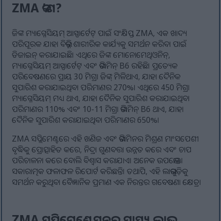
ZMA କ’ଣ?
ଜିଙ୍କ ମ୍ୟାଗ୍ନେସିୟମ୍ ଆସ୍ପାର୍ଟେଟ୍ ପାଇଁ ସଂକ୍ଷିପ୍ତ ZMA, ଏକ ଖାଦ୍ୟ
ପରିପୂରକ ଯାହା ବିଭିନ୍ନ ଶାରୀରିକ କାର୍ଯ୍ୟକୁ ସମର୍ଥନ କରିବା ପାଇଁ
ଡିଜାଇନ୍ କରାଯାଇଛି। ଏଥିରେ ଜିଙ୍କ ମୋନୋମେଥିଓନିନ୍,
ମ୍ୟାଗ୍ନେସିୟମ୍ ଆସ୍ପାର୍ଟେଟ୍ ଏବଂ ଭିଟାମିନ୍ B6 ରହିଛି। ପ୍ରତ୍ୟେକ
ପରିବେଷଣରେ ପ୍ରାୟ 30 ମିଗ୍ରା ଜିଙ୍କ୍ ମିଳିଥାଏ, ଯାହା ଦୈନିକ
ସୁପାରିଶ କରାଯାଇଥିବା ପରିମାଣର 270%। ଏଥିରେ 450 ମିଗ୍ରା
ମ୍ୟାଗ୍ନେସିୟମ୍ ମଧ୍ୟ ଥାଏ, ଯାହା ଦୈନିକ ସୁପାରିଶ କରାଯାଇଥିବା
ପରିମାଣର 110% ଏବଂ 10-11 ମିଗ୍ରା ଭିଟାମିନ୍ B6 ଥାଏ, ଯାହା
ଦୈନିକ ସୁପାରିଶ କରାଯାଇଥିବା ପରିମାଣର 650%।
ZMA ସପ୍ଲିମେଣ୍ଟରେ ଏହି ଖଣିଜ ଏବଂ ଭିଟାମିନର ମିଶ୍ରଣ ମାଂସପେଶୀ
ବୃଦ୍ଧିକୁ ପ୍ରୋତ୍ସାହିତ କରେ, ନିଦ୍ରା ଗୁଣବତ୍ତା ଉନ୍ନତ କରେ ଏବଂ ଚାପ
ପରିଚାଳନା କରେ ବୋଲି ବିଶ୍ୱାସ କରାଯାଏ। ଅନେକ ଉପଭୋକ୍ତା
ସକାରାତ୍ମକ ଫଳାଫଳ ରିପୋର୍ଟ କରିଛନ୍ତି। ତଥାପି, ଏହି ଲାଭଗୁଡ଼ିକୁ
ସମର୍ଥନ କରୁଥିବା ବୈଜ୍ଞାନିକ ପ୍ରମାଣ ଏକ ନିରନ୍ତର ଗବେଷଣା କ୍ଷେତ୍ର।
ZMA ସପ୍ଲିମେଣ୍ଟେସନର ସ୍ୱାସ୍ଥ୍ୟ ଲାଭ