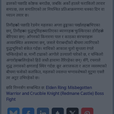
ढालको पछाडि कोष्ठक बनाउँछ, जबकि अर्को हातले फराकिलो तरवार
समात्छ, तल समातिएको तर नियन्त्रित प्रतिआक्रमणमा धक्का दिन वा
च्यात्न तयार छ।
तिनीहरूको पछाडि रेडमेन महलका अग्ला ढुङ्गाका पर्खालहरू उभिएका
छन्, तिनीहरूका युद्धभूमिहरू च्यातिएका ब्यानरहरू र झुल्किएका डोरीहरूले
बेरिएका छन्। आँगनको किनारमा पाल र काठका संरचनाहरू
अव्यवस्थित अवस्थामा छन्, जसले घेराबन्दीको बीचमा त्यागिएको
युद्धभूमिको संकेत गर्दछ। माथिको आकाश धुलो सुन्तला रंगले
चम्किरहेको छ, मानौं टाढाको आगोले उज्यालो पारेको छ, र चम्किलो
अंगारोहरू जलिरहेको हिउँ जस्तै हावामा तैरिरहेका छन्। सँगै, रचनाले
शुद्ध तनावको क्षणलाई स्थिर गर्दछ: क्रूर अराजकता र अटल व्यवस्थाको
बीचमा फसेको कलंकित, महलको ज्वलन्त भग्नावशेषको मुटुमा एक्लै
तर अटुट उभिरहेको छ।
छवि निम्नसँग सम्बन्धित छ:
Elden Ring: Misbegotten
Warrior and Crucible Knight (Redmane Castle) Boss
Fight