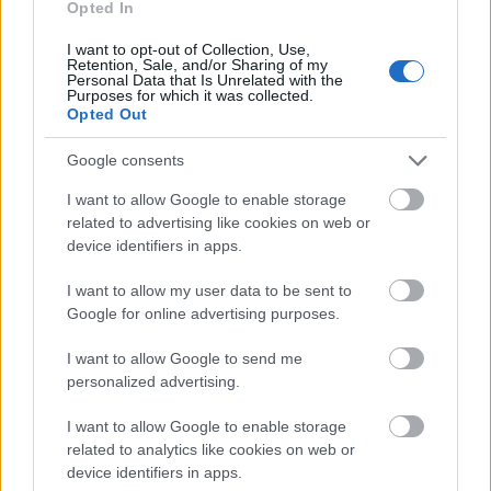
Opted In
I want to opt-out of Collection, Use,
हास्यास्पद रूपमा ठूलो आकार
(1,048,576 x
Retention, Sale, and/or Sharing of my
Personal Data that Is Unrelated with the
699,051)
Purposes for which it was collected.
Opted Out
अझै अपलोड हुँदैछ... ;-)
Google consents
I want to allow Google to enable storage
छवि विवरण
related to advertising like cookies on web or
device identifiers in apps.
यो दृश्यले रेडमेन क्यासलको भग्नावशेष आँगनमा भइरहेको नाटकीय,
I want to allow my user data to be sent to
एनिमे शैलीको युद्धलाई चित्रण गर्दछ। अग्रभूमिमा फैलिएका चर्केका
Google for online advertising purposes.
ढुङ्गाका टाइलहरू, भाँचिएका फल्याकहरू, छरिएका भग्नावशेषहरू, र बग्ने
अंगाराको प्रकाशमा हल्का चम्किने सुक्खा घाँसका टुक्राहरू। बीचमा
I want to allow Google to send me
अँध्यारो, तहदार कालो चक्कु कवचमा सजिएको कलंकित उभिएको
personalized advertising.
छ। कवच चिल्लो तर युद्ध-पहिरिएको छ, अनुहारलाई छाया दिने हुडको
I want to allow Google to enable storage
साथ जबकि आँखाबाट हल्का रातो प्रकाश चम्किन्छ, जसले डरको सट्टा
related to analytics like cookies on web or
अदृश्य संकल्पको सुझाव दिन्छ। कलंकितको अडान चौडा र जमिनमा
device identifiers in apps.
छ, घुँडा झुकेको छ, काँधहरू वर्गाकार छन्, स्पष्ट रूपमा दुई मालिकहरूतिर