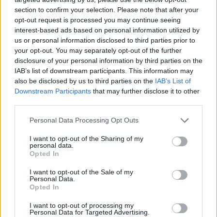
section to confirm your selection. Please note that after your
opt-out request is processed you may continue seeing
ठूलो आकार
(3,072 x 2,048)
interest-based ads based on personal information utilized by
us or personal information disclosed to third parties prior to
AVIF
(345 KB)
your opt-out. You may separately opt-out of the further
WebP
(895 KB)
disclosure of your personal information by third parties on the
JPEG
(2 MB)
IAB’s list of downstream participants. This information may
also be disclosed by us to third parties on the
IAB’s List of
Downstream Participants
that may further disclose it to other
धेरै ठूलो आकार
(4,608 x 3,072)
third parties.
Please note that this website/app uses one or more Google
AVIF
(528 KB)
Personal Data Processing Opt Outs
services and may gather and store information including but
WebP
(1.4 MB)
not limited to your visit or usage behaviour. You may click to
I want to opt-out of the Sharing of my
JPEG
(3.7 MB)
personal data.
grant or deny consent to Google and its third-party tags to
Opted In
use your data for below specified purposes in below Google
consent section.
धेरै ठूलो आकार
(6,144 x 4,096)
I want to opt-out of the Sale of my
Personal Data.
Opted In
AVIF
(758 KB)
WebP
(2.2 MB)
I want to opt-out of processing my
Personal Data for Targeted Advertising.
JPEG
(5.8 MB)