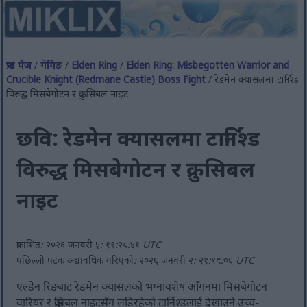
फ्रन्ट पेज
/
गेमिङ
/
Elden Ring
/
Elden Ring: Misbegotten Warrior and
Crucible Knight (Redmane Castle) Boss Fight
/ रेडमेन क्यासलमा टार्निश्ड
विरुद्ध मिसबेगोटन र क्रुसिबल नाइट
छवि: रेडमेन क्यासलमा टार्निश्ड
विरुद्ध मिसबेगोटन र क्रुसिबल
नाइट
प्रकाशित: २०२६ जनवरी ५: ११:२८:४१ UTC
पछिल्लो पटक अद्यावधिक गरिएको: २०२६ जनवरी २: २१:१९:०६ UTC
एल्डेन रिङबाट रेडमेन क्यासलको भग्नावशेष आँगनमा मिसबेगोटन
वारियर र क्रुसिबल नाइटसँग लडिरहेको टार्निश्डलाई देखाउने उच्च-