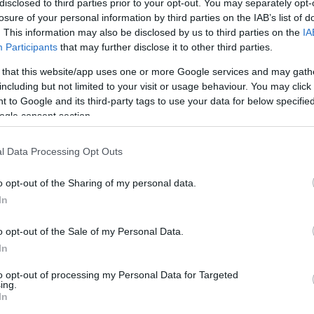
disclosed to third parties prior to your opt-out. You may separately opt-
losure of your personal information by third parties on the IAB’s list of
. This information may also be disclosed by us to third parties on the
IA
" शब्दको संयोजन हो, जुन पाठको पठनीयताको मापदण्ड परीक्षण हो, त्यसैले यो 
Participants
that may further disclose it to other third parties.
ाबी गर्दिन, तर ;-)
 that this website/app uses one or more Google services and may gath
 सुरु भएको थियो र मलाई मेरो साना एक पृष्ठीय परियोजनाहरूलाई संग्रह गर्
including but not limited to your visit or usage behaviour. You may click 
्येक परियोजना लागि अलग वेबसाइट सेट अप गर्ने झन्झट र लागत थिएन। यसले धे
 to Google and its third-party tags to use your data for below specifi
ogle consent section.
सफलताको कारण निकै लामो समयको लागि अफलाइन भएको थियो जुन भाडामा ल
चालु गर्नको लागि समय नपाएको थिए।
l Data Processing Opt Outs
्ष बनाइएको थियो जब मैले नयाँ सर्भरमा यसलाई पुनः चलाउनुअघि साइटलाई पूर्ण 
ा चलिरहेको छ र क्लाउडफ्लेयर द्वारा प्रोक्सी गरिएको छ।
o opt-out of the Sharing of my personal data.
In
ख्दछु र समयको आधारमा म ती सबैको अन्वेषण गर्न र ब्लग गर्न मन पराउँछु, त्यस
) म अन्य लेखकहरूको सामग्री पनि प्रस्तुत गर्न आशा राख्दछु ताकि अझ धेरै विविधता
o opt-out of the Sale of my Personal Data.
In
to opt-out of processing my Personal Data for Targeted
ing.
In
लेखकको बारेमा