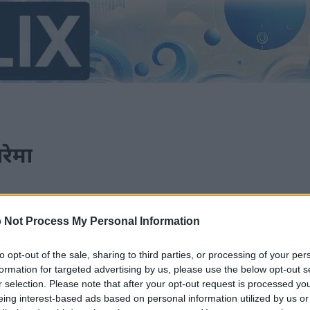
रेमा
ा ब्लग र साना एक-पृष्ठ परियोजनाहरू भण्डारण र प्रकाशित गर्ने ठाउँको रूपमा 
रहरू पार गरेको छ, तर हालको संस्करण जनवरी २०२५ मा लाइभ भयो।
 Not Process My Personal Information
to opt-out of the sale, sharing to third parties, or processing of your per
ै मानिसहरूको पहुँचयोग्य बनाउनको लागि अंग्रेजीबाट मेसिन अनुवाद गरिएको थियो। दुर्भा
formation for targeted advertising by us, please use the below opt-out s
 त्रुटिहरू हुन सक्छन्। यदि तपाईं चाहनुहुन्छ भने, तपाईं यहाँ मूल अंग्रेजी संस्करण हेर्न सक्नुह
r selection. Please note that after your opt-out request is processed y
eing interest-based ads based on personal information utilized by us or