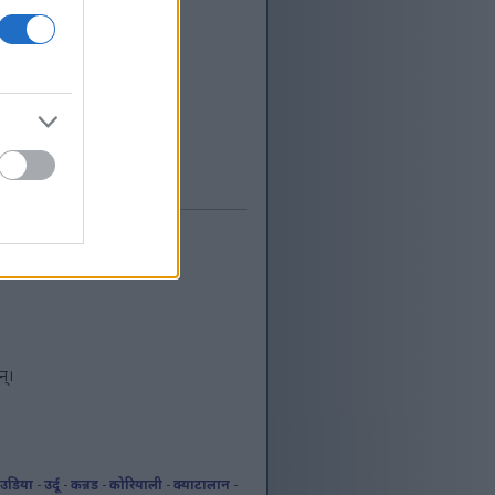
ग्रामर/सफ्टवेयर
रोपेली आईटी निगममा
 शौक र गतिविधिहरूमा
प्रतिबिम्बित हुन
्
न्।
-
उडिया
-
उर्दू
-
कन्नड
-
कोरियाली
-
क्याटालान
-