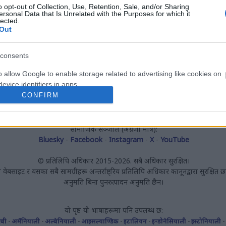
मिकेल क्रिस्टेनसेन
o opt-out of Collection, Use, Retention, Sale, and/or Sharing
मिकेल miklix.com का निर्माता र मालिक हुन्। उनीसँग एक पेशेवर कम्प्युटर प्रो
ersonal Data that Is Unrelated with the Purposes for which it
lected.
विकासकर्ताको रूपमा २० वर्ष भन्दा बढीको अनुभव छ र हाल उनी एक ठूलो यु
Out
पूर्ण-समय कार्यरत छन्। ब्लगिङ नगर्दा, उनी आफ्नो खाली समय विभिन्न रुचि,
बिताउँछन्, जुन केही हदसम्म यस वेबसाइटमा समेटिएका विषयहरूको विविधतामा 
सक्छ।
consents
o allow Google to enable storage related to advertising like cookies on
evice identifiers in apps.
CONFIRM
o allow my user data to be sent to Google for online advertising
फ्रन्ट पेज
-
यस वेबसाइटको बारेमा
-
गोपनीयता नीति
-
RSS फिडहरू
-
सम्पर्क गर्नुहोस
s.
सामाजिक सञ्जाल (अंग्रेजी मात्र):
to allow Google to send me personalized advertising.
Bluesky
-
Facebook
-
Instagram
-
X
-
YouTube
© प्रतिलिपि अधिकार 2015-2026. सबै अधिकार सुरक्षित।
o allow Google to enable storage related to analytics like cookies on
ो वेबसाइट र यसका सबै सामग्रीहरू अन्तर्राष्ट्रिय प्रतिलिपि अधिकार कानूनद्वारा सुरक्षित छ
evice identifiers in apps.
अनुमति बिना पुनरुत्पादन अनुमति छैन।
o allow Google to enable storage related to functionality of the website
यो पृष्ठ यी भाषाहरूमा पनि उपलब्ध छ:
बी
-
अर्मेनियाली
-
अल्बेनियाली
-
आइसल्याण्डिक
-
इटालियन
-
इन्डोनेसियाली
-
इस्टोनियाली
o allow Google to enable storage related to personalization.