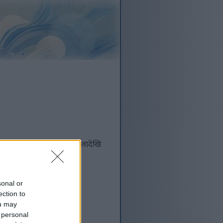
सिर्जना गरिएको थियो। त्यसबेलादेखि
sonal or
ग्यवश, मेसिन अनुवाद अझै
ection to
ुन्छ:
ou may
 personal