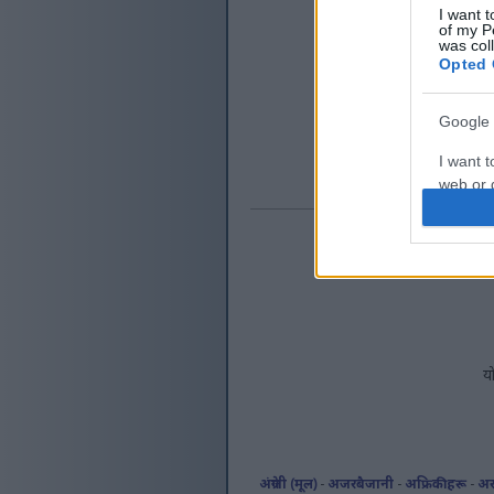
I want t
of my P
was col
Opted 
Google 
I want t
web or d
I want t
purpose
I want 
I want t
य
web or d
I want t
or app.
अंग्रेजी (मूल)
-
अजरबैजानी
-
अफ्रिकीहरू
-
अर
I want t