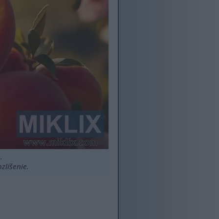
.
zlíšenie.