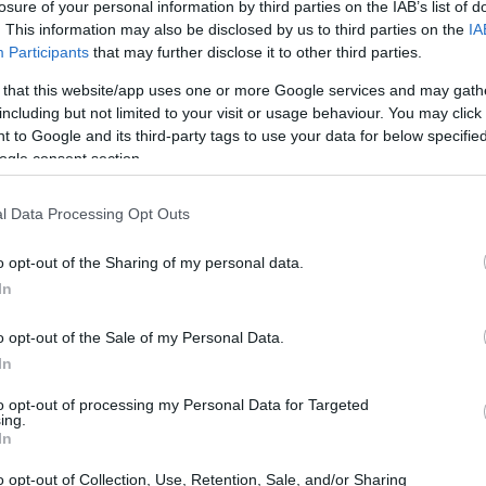
losure of your personal information by third parties on the IAB’s list of
. This information may also be disclosed by us to third parties on the
IA
toré patrí do čeľade kôstkovitých. Do tejto čeľade patria sli
Participants
that may further disclose it to other third parties.
ocia pre svoju chuť a rozmanitosť.
 that this website/app uses one or more Google services and may gath
okov dozadu do Číny. Tam majú kultúrny význam. Broskyne s
including but not limited to your visit or usage behaviour. You may click 
dužinou. V strede majú kôstku.
 to Google and its third-party tags to use your data for below specifi
ogle consent section.
ýň, vrátane žltých a bielych druhov. Každá z nich ponúka jed
le aj plné živín.
l Data Processing Opt Outs
utnať mnohými spôsobmi. Môžete ich jesť čerstvé, piecť ale
o opt-out of the Sharing of my personal data.
ú skvelou voľbou do mnohých jedál.
In
o opt-out of the Sale of my Personal Data.
xidantov
In
 a látok podporujúcich zdravie. Sú plné vitamínov A, C, E a 
to opt-out of processing my Personal Data for Targeted
ing.
Stredne veľká broskyňa má približne 58 kalórií a 2 gramy vl
In
o opt-out of Collection, Use, Retention, Sale, and/or Sharing