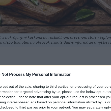
ýň s nakrájanými kúskami na rustikálnom drevenom stole v teplo
m alebo ťuknutím na obrázok získate ďalšie informácie a vyššie ro
stvo zdravotných výhod a sú lahodným spôsobom, ako podp
itamíny a antioxidanty a pomáhajú zlepšiť celkové zdravie.
 Not Process My Personal Information
šho jedálnička môže zlepšiť trávenie a zdravie srdca.
nosti, ktoré môžu chrániť pokožku a pomáhať pri úľave od al
to opt-out of the sale, sharing to third parties, or processing of your per
roskýň a ich všestranného využitia pri varení môže vylepšiť 
formation for targeted advertising by us, please use the below opt-out s
r selection. Please note that after your opt-out request is processed y
eing interest-based ads based on personal information utilized by us or
disclosed to third parties prior to your opt-out. You may separately opt-