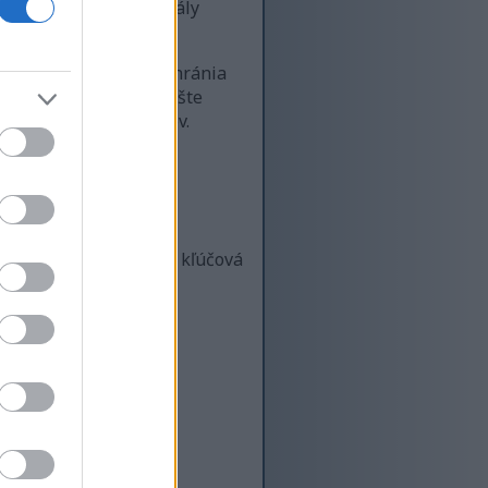
 a mangán. Tieto minerály
 oxidačnému stresu a chránia
ju antioxidačnú silu ešte
 hladinu antioxidantov.
niny. Táto vláknina je kľúčová
astnými a zdravými.
ú vášmu črevu lepšie
zdravé črevá.