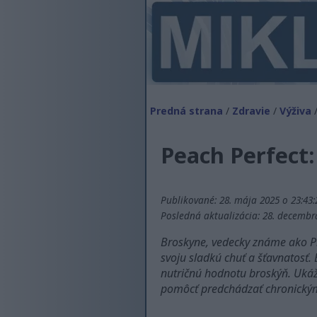
Predná strana
/
Zdravie
/
Výživa
/
Peach Perfect:
Publikované: 28. mája 2025 o 23:43
Posledná aktualizácia: 28. decembr
Broskyne, vedecky známe ako Pru
svoju sladkú chuť a šťavnatosť.
nutričnú hodnotu broskýň. Ukáž
pomôcť predchádzať chronický