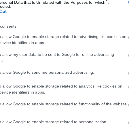
h kalórií, ale vysoký obsah minerálov, ako je draslík, meď
ersonal Data that Is Unrelated with the Purposes for which it
lected.
k pod kontrolou a podporujú silné kosti.
Out
ú svojimi antioxidantmi. Tieto silné zlúčeniny bojujú proti
túdie ukazujú, že čerstvá broskyňová šťava si zachováva svo
consents
ijeme. Vďaka tomu sú broskyne skvelým spôsobom, ako zvýšiť
o allow Google to enable storage related to advertising like cookies on
evice identifiers in apps.
eniu
o allow my user data to be sent to Google for online advertising
s.
nie. Stredne veľká broskyňa obsahuje približne 2 gramy vlák
to allow Google to send me personalized advertising.
omáha pravidelne chodiť na toaletu. Tiež robí vaše črevá šť
o allow Google to enable storage related to analytics like cookies on
evice identifiers in apps.
skýň obsahujú špeciálne zlúčeniny. Tieto zlúčeniny pomáhaj
eda dobré pre váš žalúdok, aj keď máte tráviace problémy.
o allow Google to enable storage related to functionality of the website
e zlepšiť vaše trávenie. Sú chutným spôsobom, ako udržať 
o allow Google to enable storage related to personalization.