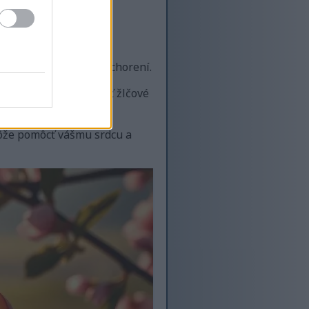
olovať krvný tlak.
ľké riziko srdcových ochorení.
žu pomôcť odstraňovať žlčové
môže pomôcť vášmu srdcu a