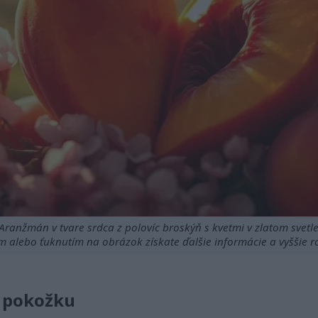
Aranžmán v tvare srdca z polovíc broskýň s kvetmi v zlatom svetle
m alebo ťuknutím na obrázok získate ďalšie informácie a vyššie ro
u pokožku