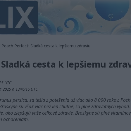
 Peach Perfect: Sladká cesta k lepšiemu zdraviu
 Sladká cesta k lepšiemu zdra
:25 UTC
a 2025 o 13:45:16 UTC
nus persica, sa tešia z potešenia už viac ako 8 000 rokov. Poch
 Broskyne sú však viac než len chutné; sú plné zdravotných výho
e, ako zlepšujú vaše celkové zdravie. Broskyne sú plné vitamíno
m ochoreniam.