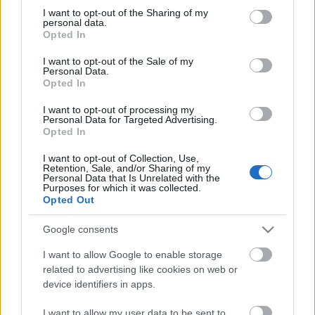
Hranie / Elden Ring
not limited to your visit or usage behaviour. You may click to
I want to opt-out of the Sharing of my
personal data.
grant or deny consent to Google and its third-party tags to
Kalkulačky
Opted In
use your data for below specified purposes in below Google
Kalkulačky / Funkcie Hash
consent section.
Technické príručky
I want to opt-out of the Sale of my
Personal Data.
Technické príručky / GNU/Linux
Opted In
Technické príručky / NGINX
Technické príručky / Windows
I want to opt-out of processing my
Personal Data for Targeted Advertising.
Varenie piva
Opted In
Varenie piva / Adjunkty
Varenie piva / Chmeľ
I want to opt-out of Collection, Use,
Varenie piva / Kvasinky
Retention, Sale, and/or Sharing of my
Personal Data that Is Unrelated with the
Varenie piva / Slady
Purposes for which it was collected.
Vývoj softvéru
Opted Out
Vývoj softvéru / Dynamics 365
Vývoj softvéru / Dynamics AX
Google consents
Vývoj softvéru / PHP
I want to allow Google to enable storage
Záhradkárstvo
related to advertising like cookies on web or
Záhradkárstvo / Bylinky a koreniny
device identifiers in apps.
Záhradkárstvo / Kvety
Záhradkárstvo / Orechy a semená
I want to allow my user data to be sent to