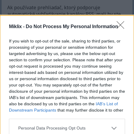
Ak používate prehliadač, ktorý podporuje
automatické vyhľadávanie kanálov RSS, mali by ste
byť upozornení na príslušné kanály pre každú
zobrazenú stránku, ale v opačnom prípade nájdete
Miklix -
Do Not Process My Personal Information
kompletný zoznam nižšie.
If you wish to opt-out of the sale, sharing to third parties, or
K dispozícii je kanál pre úvodnú stránku, ktorý
processing of your personal or sensitive information for
obsahuje všetky príspevky na webovej lokalite, a
targeted advertising by us, please use the below opt-out
samostatné kanály pre každú kategóriu a
section to confirm your selection. Please note that after your
podkategóriu. Ak má kategória podkategórie, kanál
opt-out request is processed you may continue seeing
pre túto kategóriu bude obsahovať aj príspevky pre
interest-based ads based on personal information utilized by
jej podkategórie. Pomocou toho sa môžete sami
us or personal information disclosed to third parties prior to
rozhodnúť, ako konkrétny chcete mať odber kanálov.
your opt-out. You may separately opt-out of the further
disclosure of your personal information by third parties on the
Kompletný zoznam dostupných kanálov:
IAB’s list of downstream participants. This information may
also be disclosed by us to third parties on the
IAB’s List of
Predná strana RSS Feed
Downstream Participants
that may further disclose it to other
Bludiská
third parties.
Bludiská / Generátory bludísk
Hranie
Please note that this website/app uses one or more Google
Personal Data Processing Opt Outs
Hranie / Dark Souls III
services and may gather and store information including but