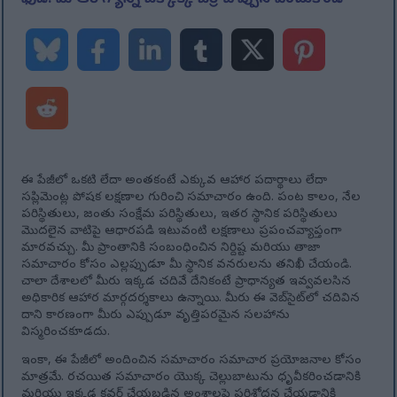
ఫుడ్: మీ ఆరోగ్యాన్ని ఒక్కొక్క బెర్రీ చొప్పున పెంచుకోండి
ఈ పేజీలో ఒకటి లేదా అంతకంటే ఎక్కువ ఆహార పదార్థాలు లేదా
సప్లిమెంట్ల పోషక లక్షణాల గురించి సమాచారం ఉంది. పంట కాలం, నేల
పరిస్థితులు, జంతు సంక్షేమ పరిస్థితులు, ఇతర స్థానిక పరిస్థితులు
మొదలైన వాటిపై ఆధారపడి ఇటువంటి లక్షణాలు ప్రపంచవ్యాప్తంగా
మారవచ్చు. మీ ప్రాంతానికి సంబంధించిన నిర్దిష్ట మరియు తాజా
సమాచారం కోసం ఎల్లప్పుడూ మీ స్థానిక వనరులను తనిఖీ చేయండి.
చాలా దేశాలలో మీరు ఇక్కడ చదివే దేనికంటే ప్రాధాన్యత ఇవ్వవలసిన
అధికారిక ఆహార మార్గదర్శకాలు ఉన్నాయి. మీరు ఈ వెబ్‌సైట్‌లో చదివిన
దాని కారణంగా మీరు ఎప్పుడూ వృత్తిపరమైన సలహాను
విస్మరించకూడదు.
ఇంకా, ఈ పేజీలో అందించిన సమాచారం సమాచార ప్రయోజనాల కోసం
మాత్రమే. రచయిత సమాచారం యొక్క చెల్లుబాటును ధృవీకరించడానికి
మరియు ఇక్కడ కవర్ చేయబడిన అంశాలపై పరిశోధన చేయడానికి