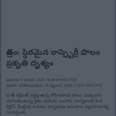
చిత్రం: స్థిరమైన రాస్ప్బెర్రీ పొలం
ప్రకృతి దృశ్యం
ప్రచురణ: 5 జనవరి, 2026 10:49:28 AM UTCకి
చివరిగా నవీకరించబడింది: 25 సెప్టెంబర్, 2025 6:13:01 PM UTCకి
పండిన బెర్రీలతో వర్ధిల్లుతున్న కోరిందకాయ పొలం, మొక్కలను
చూసుకుంటున్న రైతు, మరియు బంగారు సూర్యకాంతి కింద
గ్రీన్హౌస్, సేంద్రీయ మరియు పర్యావరణ అనుకూల వ్యవసాయాన్ని
సూచిస్తుంది.