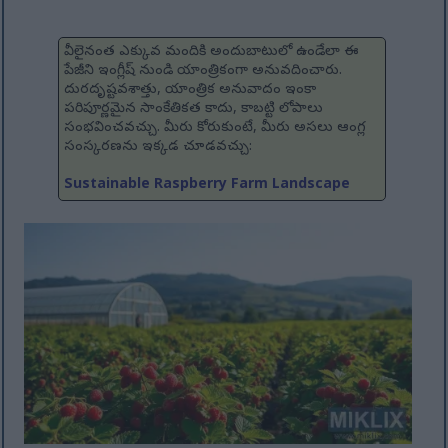
వీలైనంత ఎక్కువ మందికి అందుబాటులో ఉండేలా ఈ
పేజీని ఇంగ్లీష్ నుండి యాంత్రికంగా అనువదించారు.
దురదృష్టవశాత్తు, యాంత్రిక అనువాదం ఇంకా
పరిపూర్ణమైన సాంకేతికత కాదు, కాబట్టి లోపాలు
సంభవించవచ్చు. మీరు కోరుకుంటే, మీరు అసలు ఆంగ్ల
సంస్కరణను ఇక్కడ చూడవచ్చు:
Sustainable Raspberry Farm Landscape