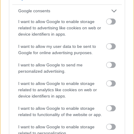
వరుసల మధ్య, ఒక రైతు ఉద్దేశపూర్వక శ్రద్ధతో కదులుతూ,
స్థిరమైన పద్ధతులను ప్రతిబింబించే గౌరవంతో మొక్కలను
Google consents
చూసుకుంటున్నట్లు చూడవచ్చు, ఇక్కడ లక్ష్యం దిగుబడి
I want to allow Google to enable storage
మాత్రమే కాదు, దీర్ఘాయువు మరియు భూమితో సామరస్యం.
related to advertising like cookies on web or
మధ్యలో, ఒక పెద్ద గ్రీన్‌హౌస్ నిలుస్తుంది, దాని వంపుతిరిగిన
device identifiers in apps.
పైకప్పు మరియు గాజు లాంటి ప్యానెల్‌లు సూర్యుని బంగారు
I want to allow my user data to be sent to
కిరణాలను ప్రతిబింబిస్తాయి. ఇది ఆధునిక సాధనంగా మరియు
Google for online advertising purposes.
రక్షణ చిహ్నంగా పెరుగుతుంది, సున్నితమైన మొక్కలను
వాతావరణం యొక్క అనూహ్యత నుండి కాపాడుతుంది
I want to allow Google to send me
మరియు పెరుగుతున్న కాలాన్ని పొడిగిస్తుంది. ఈ నిర్మాణం
personalized advertising.
ప్రకృతి దృశ్యానికి వ్యతిరేకంగా మెరుస్తుంది, చొరబాటుగా కాదు,
కానీ పొలం యొక్క లయలో అంతర్భాగంగా, సంప్రదాయంతో
I want to allow Google to enable storage
ఆవిష్కరణను మిళితం చేస్తుంది. దాని చుట్టూ, పొలాలు పచ్చని
related to analytics like cookies on web or
ఏకరూపతతో బయటికి విస్తరించి, సారవంతమైన నేల రేఖలతో
device identifiers in apps.
కలిసి కుట్టబడిన శక్తివంతమైన ఆకుపచ్చ దుప్పటిని సృష్టిస్తాయి.
I want to allow Google to enable storage
సాగు చేయబడిన పొలాలకు అవతల, భూమి కొండలుగా
related to functionality of the website or app.
మారుతుంది, వాటి వాలులు వివిధ రకాల ఆకుపచ్చ రంగులతో
పెయింట్ చేయబడతాయి, కాంతి మరియు నీడల ఆటతో
I want to allow Google to enable storage
మారుతాయి. సుదూర పర్వతాలు దృశ్యాన్ని రూపొందిస్తాయి,
related to personalization.