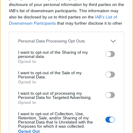
హాస్యాస్పదంగా పెద్ద పరిమాణం
(1,048,576 x
disclosure of your personal information by third parties on the
599,186)
IAB’s list of downstream participants. This information may
also be disclosed by us to third parties on the
IAB’s List of
ఇంకా అప్‌లోడ్ అవుతోంది... ;-)
Downstream Participants
that may further disclose it to other
third parties.
Please note that this website/app uses one or more Google
చిత్ర వివరణ
Personal Data Processing Opt Outs
services and may gather and store information including but
not limited to your visit or usage behaviour. You may click to
I want to opt-out of the Sharing of my
personal data.
క్షితిజం వైపు విస్తరించి, ముందుభాగంలో చక్కని కోరిందకాయ
grant or deny consent to Google and its third-party tags to
Opted In
పొదలు వరుసలు ఆధిపత్యం చెలాయిస్తున్నాయి, వాటి
use your data for below specified purposes in below Google
ప్రకాశవంతమైన ఆకుపచ్చ ఆకులు సూర్యకాంతి యొక్క
consent section.
I want to opt-out of the Sale of my
మృదువైన స్పర్శ కింద మెరుస్తున్నాయి. ప్రతి మొక్క పండిన,
Personal Data.
Opted In
రూబీ-ఎరుపు బెర్రీల సమూహాలతో అలంకరించబడి ఉంటుంది,
వాటి సున్నితమైన తొక్కలు ఉదయపు మంచుతో తడిగా
I want to opt-out of processing my
ఉన్నట్లుగా మెరుస్తున్నాయి. ఈ దృశ్యం సమృద్ధి మరియు
Personal Data for Targeted Advertising.
Opted In
జీవశక్తిని కలిగి ఉంటుంది, ఈ పొలం వృద్ధి చెందడానికి
అనుమతించిన సారవంతమైన నేల మరియు జాగ్రత్తగా
I want to opt-out of Collection, Use,
నిర్వహణకు నిదర్శనం. పొదలు మందంగా మరియు సమానంగా
Retention, Sale, and/or Sharing of my
Personal Data that Is Unrelated with the
పెరుగుతాయి, వాటి క్రమబద్ధమైన అమరిక సహజ పెరుగుదల
Purposes for which it was collected.
మరియు మానవ సాగు మధ్య సమతుల్యతను గుర్తు చేస్తుంది.
Opted Out