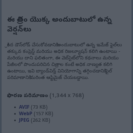
ఈ చిత్రం యొక్క అందుబాటులో ఉన్న
వెర్షన్‌లు
క్రింద డౌన్‌లోడ్ చేసుకోవడానికి అందుబాటులో ఉన్న ఇమేజ్ ఫైల్‌లు
తక్కువ కంప్రెస్డ్ మరియు అధిక రిజల్యూషన్ కలిగి ఉంటాయి -
మరియు దాని ఫలితంగా, ఈ వెబ్‌సైట్‌లోని కథనాలు మరియు
పేజీలలో పొందుపరిచిన చిత్రాల కంటే అధిక నాణ్యత కలిగి
ఉంటాయి, ఇవి బ్యాండ్‌విడ్త్ వినియోగాన్ని తగ్గించడానికి ఫైల్
పరిమాణానికి మరింత ఆప్టిమైజ్ చేయబడ్డాయి.
సాధారణ పరిమాణం
(1,344 x 768)
AVIF
(73 KB)
WebP
(157 KB)
JPEG
(262 KB)