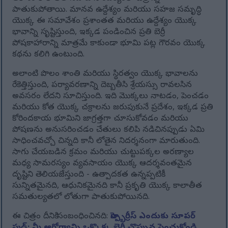
పాతుకుపోతాయి. మానవ ఉద్దేశ్యం మరియు సహజ సమృద్ధి
యొక్క ఈ సమావేశం ప్రశాంతత మరియు ఉద్దేశ్యం యొక్క
భావాన్ని సృష్టిస్తుంది, ఇక్కడ పండించిన ప్రతి బెర్రీ
పోషకాహారాన్ని మాత్రమే కాకుండా భూమి పట్ల గౌరవం యొక్క
కథను కలిగి ఉంటుంది.
అలాంటి పొలం శాంతి మరియు స్థిరత్వం యొక్క భావాలను
రేకెత్తిస్తుంది, పర్యావరణాన్ని దెబ్బతీసి శ్రేయస్సు రావలసిన
అవసరం లేదని సూచిస్తుంది. ఇది మొక్కలు నాటడం, పెంచడం
మరియు కోత యొక్క చక్రాలను జరుపుకునే ప్రదేశం, ఇక్కడ ప్రతి
కోరిందకాయ భూమిని జాగ్రత్తగా చూసుకోవడం మరియు
పోషణను అనుసరించడం చేతులు కలిపి నడిచినప్పుడు ఏమి
సాధించవచ్చో చిన్నది కానీ లోతైన నిదర్శనంగా మారుతుంది.
సాగు చేయబడిన క్రమం మరియు చుట్టుపక్కల అరణ్యాల
మధ్య సామరస్యం వ్యవసాయం యొక్క ఆదర్శవంతమైన
దృష్టిని తెలియజేస్తుంది - ఉత్పాదకత ఉన్నప్పటికీ
సున్నితమైనది, ఆధునికమైనది కానీ ప్రకృతి యొక్క కాలాతీత
సమతుల్యతలో లోతుగా పాతుకుపోయినది.
ఈ చిత్రం దీనికి సంబంధించినది:
రాస్ప్బెర్రీస్ ఎందుకు సూపర్