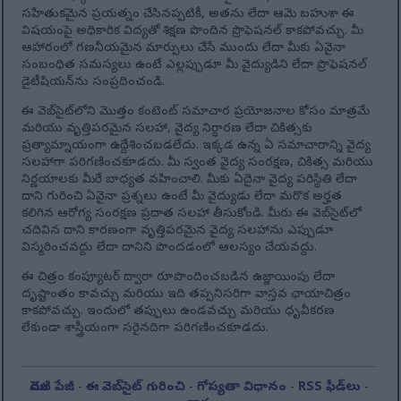
సహేతుకమైన ప్రయత్నం చేసినప్పటికీ, అతను లేదా ఆమె బహుశా ఈ
విషయంపై అధికారిక విద్యతో శిక్షణ పొందిన ప్రొఫెషనల్ కాకపోవచ్చు. మీ
ఆహారంలో గణనీయమైన మార్పులు చేసే ముందు లేదా మీకు ఏవైనా
సంబంధిత సమస్యలు ఉంటే ఎల్లప్పుడూ మీ వైద్యుడిని లేదా ప్రొఫెషనల్
డైటీషియన్‌ను సంప్రదించండి.
ఈ వెబ్‌సైట్‌లోని మొత్తం కంటెంట్ సమాచార ప్రయోజనాల కోసం మాత్రమే
మరియు వృత్తిపరమైన సలహా, వైద్య నిర్ధారణ లేదా చికిత్సకు
ప్రత్యామ్నాయంగా ఉద్దేశించబడలేదు. ఇక్కడ ఉన్న ఏ సమాచారాన్ని వైద్య
సలహాగా పరిగణించకూడదు. మీ స్వంత వైద్య సంరక్షణ, చికిత్స మరియు
నిర్ణయాలకు మీరే బాధ్యత వహించాలి. మీకు ఏదైనా వైద్య పరిస్థితి లేదా
దాని గురించి ఏవైనా ప్రశ్నలు ఉంటే మీ వైద్యుడు లేదా మరొక అర్హత
కలిగిన ఆరోగ్య సంరక్షణ ప్రదాత సలహా తీసుకోండి. మీరు ఈ వెబ్‌సైట్‌లో
చదివిన దాని కారణంగా వృత్తిపరమైన వైద్య సలహాను ఎప్పుడూ
విస్మరించవద్దు లేదా దానిని పొందడంలో ఆలస్యం చేయవద్దు.
ఈ చిత్రం కంప్యూటర్ ద్వారా రూపొందించబడిన ఉజ్జాయింపు లేదా
దృష్టాంతం కావచ్చు మరియు ఇది తప్పనిసరిగా వాస్తవ ఛాయాచిత్రం
కాకపోవచ్చు. ఇందులో తప్పులు ఉండవచ్చు మరియు ధృవీకరణ
లేకుండా శాస్త్రీయంగా సరైనదిగా పరిగణించకూడదు.
మొదటి పేజీ
-
ఈ వెబ్‌సైట్ గురించి
-
గోప్యతా విధానం
-
RSS ఫీడ్‌లు
-