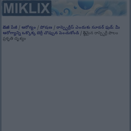
మొదటి పేజీ
/
ఆరోగ్యం
/
పోషణ
/
రాస్ప్బెర్రీస్ ఎందుకు సూపర్ ఫుడ్: మీ
ఆరోగ్యాన్ని ఒక్కొక్క బెర్రీ చొప్పున పెంచుకోండి
/ స్థిరమైన రాస్ప్బెర్రీ పొలం
ప్రకృతి దృశ్యం