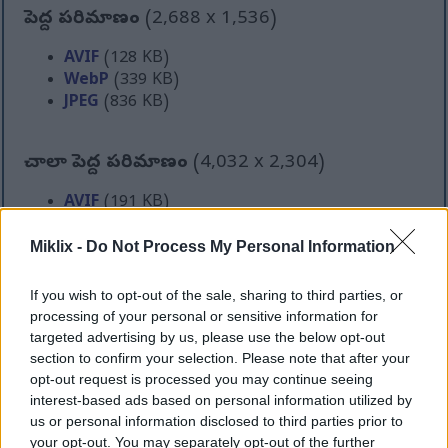
పెద్ద పరిమాణం
(2,688 x 1,536)
AVIF
(128 KB)
WebP
(339 KB)
JPEG
(836 KB)
చాలా పెద్ద పరిమాణం
(4,032 x 2,304)
AVIF
(191 KB)
WebP
(541 KB)
JPEG
(1.5 MB)
Miklix -
Do Not Process My Personal Information
If you wish to opt-out of the sale, sharing to third parties, or
అతి పెద్ద పరిమాణం
(5,376 x 3,072)
processing of your personal or sensitive information for
targeted advertising by us, please use the below opt-out
AVIF
(259 KB)
section to confirm your selection. Please note that after your
WebP
(816 KB)
opt-out request is processed you may continue seeing
JPEG
(2.4 MB)
interest-based ads based on personal information utilized by
us or personal information disclosed to third parties prior to
your opt-out. You may separately opt-out of the further