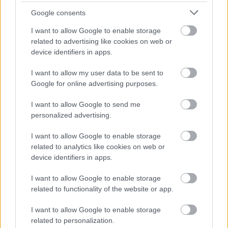
Google consents
一排排整齐的覆盆子灌木丛延伸至地平线，占据了前景
的主导地位，它们鲜亮的绿叶在柔和的阳光下闪闪发
I want to allow Google to enable storage
光。每株植株上都结满了成熟的红宝石色浆果，娇嫩的
related to advertising like cookies on web or
果皮闪闪发光，仿佛还沾染着晨露。这景象充满了丰饶
device identifiers in apps.
和活力，证明了肥沃的土壤和精心的管理使这个农场蓬
I want to allow my user data to be sent to
勃发展。灌木丛长得茂密而均匀，其有序的排列提醒着
Google for online advertising purposes.
人们自然生长与人工耕作之间的平衡。在一排排灌木丛
中，可以看到一位农民精心照料着这些植物，他们尊重
I want to allow Google to send me
地照料着这些植物，体现了可持续的实践，其目标不仅
personalized advertising.
仅是产量，而是长寿以及与土地的和谐。
I want to allow Google to enable storage
画面中央矗立着一座大型温室，其弧形屋顶和玻璃般的
related to analytics like cookies on web or
device identifiers in apps.
面板反射着金色的阳光。它既是现代化的设施，也是守
护的象征，在延长生长季的同时，保护着娇嫩的植物免
I want to allow Google to enable storage
受变幻莫测的天气影响。温室在景观中熠熠生辉，并非
related to functionality of the website or app.
突兀，而是融入农场韵律，将创新与传统融为一体。在
温室周围，郁郁葱葱的田野向外延伸，肥沃的土壤如同
I want to allow Google to enable storage
一条条生机勃勃的绿色被子，交织在一起。
related to personalization.