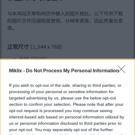
与本网站文章和网页中嵌入的图片相比，以下可供下载
的图片文件压缩程度更低，分辨率更高，因此质量也更
高。
正常尺寸
(1,344 x 768)
AVIF
(73 KB)
WebP
(157 KB)
Miklix -
Do Not Process My Personal Information
JPEG
(262 KB)
If you wish to opt-out of the sale, sharing to third parties, or
大尺寸
(2,688 x 1,536)
processing of your personal or sensitive information for
targeted advertising by us, please use the below opt-out
AVIF
(128 KB)
section to confirm your selection. Please note that after your
WebP
(339 KB)
opt-out request is processed you may continue seeing
interest-based ads based on personal information utilized by
JPEG
(836 KB)
us or personal information disclosed to third parties prior to
your opt-out. You may separately opt-out of the further