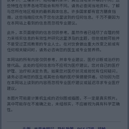
些特性在世界各地可能会有所不同。请务必查阅当地资料，了解
与您所在地区相关的最新具体信息。许多国家都有官方膳食指
南，这些指南应优先于您在这里读到的任何信息。千万不要因为
在本网站上看到的信息而忽视专业建议。
此外，本页面提供的信息仅供参考。虽然作者已经尽了合理的努
力来核实信息的有效性并研究这里涉及的主题，但他或她可能并
不是受过正规教育的专业人士。在对饮食做出重大改变之前或有
任何相关疑问时，请务必咨询您的医生或专业营养师。
本网站的所有内容仅供参考，并非专业建议、医疗诊断或治疗的
替代品。此处的任何信息均不应视为医疗建议。您对自己的医疗
护理、治疗和决定负责。如果您对医疗状况或担忧有任何疑问，
请务必咨询您的医生或其他合格的医疗保健提供者。切勿因为您
在本网站上读到的内容而忽视专业医疗建议或延迟寻求专业医疗
建议。
本图片可能是计算机生成的近似图或插图，不一定是真实照片。
其中可能存在不准确之处，未经核实，不应被视为具有科学正确
性。
头版
-
关于本网站
-
隐私政策
-
RSS 订阅
-
接触