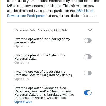
尺寸非常大
(4,032 x 2,304)
disclosure of your personal information by third parties on the
IAB’s list of downstream participants. This information may
AVIF
(191 KB)
also be disclosed by us to third parties on the
IAB’s List of
Downstream Participants
that may further disclose it to other
WebP
(541 KB)
third parties.
JPEG
(1.5 MB)
Please note that this website/app uses one or more Google
Personal Data Processing Opt Outs
services and may gather and store information including but
超大尺寸
(5,376 x 3,072)
not limited to your visit or usage behaviour. You may click to
I want to opt-out of the Sharing of my
personal data.
grant or deny consent to Google and its third-party tags to
Opted In
AVIF
(259 KB)
use your data for below specified purposes in below Google
WebP
(816 KB)
consent section.
I want to opt-out of the Sale of my
JPEG
(2.4 MB)
Personal Data.
Opted In
I want to opt-out of processing my
夸张的大尺寸
(1,048,576 x 599,186)
Personal Data for Targeted Advertising.
Opted In
仍在上传......;-)
I want to opt-out of Collection, Use,
Retention, Sale, and/or Sharing of my
Personal Data that Is Unrelated with the
Purposes for which it was collected.
图片说明
Opted Out