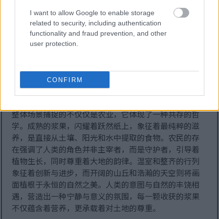
田野之外，土地逐渐过渡到连绵起伏的丘陵，山坡被染
I want to allow Google to enable storage
成深浅不一的绿色，随着光影的变幻而变幻。远山勾勒
related to security, including authentication
functionality and fraud prevention, and other
出一幅画面，将农场置于更广阔的自然环境中，提醒着
user protection.
我们，每一次收获都是更广阔生态系统的一部分。头顶
上，天空开阔，呈现出一片纯净的蓝色，点缀着几缕云
朵。清澈的空气传递着清新与活力，与下方土地的健康
CONFIRM
相呼应。这些元素共同构成了一幅平衡的全景图，成排
的覆盆子与山丘和天空的野性融为一体。
整体场景捕捉的不仅仅是农业，它体现了一种共存的哲
学。成熟的浆果，闪耀着跃然纸上，象征着最纯粹的滋
养，是直接从土壤、阳光和水中提取的食物。农民的存
在强调了人类的角色并非主宰者，而是守护者，引导着
植物生长，同时尊重着大地的韵律。温室和整齐的行列
象征着创新与进步，而开阔的山丘和浩瀚的天空则将画
面植根于永恒的自然之美。人类的意图与自然的丰饶相
遇，营造出一种宁静与意义的氛围，每一颗收获的浆果
不仅蕴含着营养，更承载着对土地的尊重。