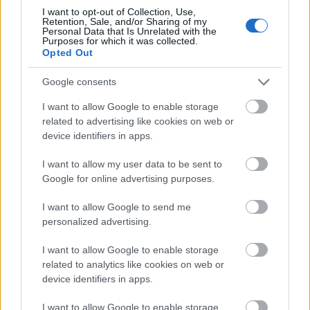
的选择。
I want to opt-out of Collection, Use,
Retention, Sale, and/or Sharing of my
Personal Data that Is Unrelated with the
Purposes for which it was collected.
Opted Out
生姜在癌症预防中的作用
Google consents
关于生姜预防癌症益处的研究正在不断增加。早期研究
I want to allow Google to enable storage
表明，生姜可能有助于对抗某些癌症，例如结直肠癌和
related to advertising like cookies on web or
胰腺癌。其抗氧化和抗炎特性是这些益处的关键所在。
device identifiers in apps.
许多人出于健康原因想在饮食中添加生姜。谈到生姜在
I want to allow my user data to be sent to
预防癌症方面的作用，会让它更具吸引力。这表明生姜
Google for online advertising purposes.
的美味和健康益处相辅相成，从而鼓励开展更多研究。
I want to allow Google to send me
personalized advertising.
生姜增强免疫系统
I want to allow Google to enable storage
related to analytics like cookies on web or
device identifiers in apps.
生姜是增强免疫系统的关键食材，因此非常适合所有人
食用。它之所以能增强免疫力，是因为它能抵御有害病
I want to allow Google to enable storage