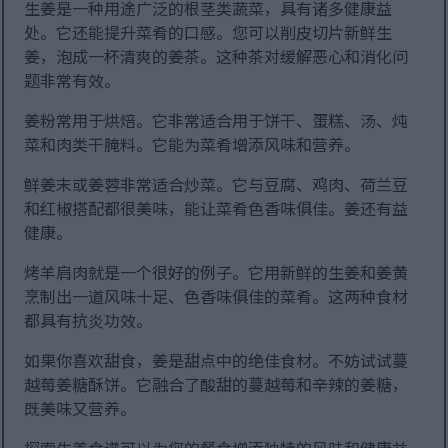
生姜是一种用途广泛的根茎类蔬菜，具有诸多健康益
处。它还能提升菜肴的口感。您可以削皮切片新鲜生
姜，泡成一杯清爽的姜茶。这种茶对缓解恶心和消化问
题非常有效。
姜粉常用于烘焙。它非常适合用于饼干、蛋糕、汤、炖
菜和肉类干腌料。它能为菜肴增添风味和营养。
鲜姜末或姜蓉非常适合炒菜。它与豆腐、鸡肉、荷兰豆
和红椒搭配都很美味，能让菜肴色香味俱佳。姜还有益
健康。
烤羊肩肉就是一个很好的例子。它用新鲜的生姜和姜黄
烹制出一道风味十足、色香味俱佳的菜肴。这两种食材
都具有抗炎功效。
如果你喜欢甜食，姜是甜点中的绝佳食材。不妨试试蔓
越莓姜糖酥饼。它融合了酸甜的蔓越莓和辛辣的姜糖，
既美味又营养。