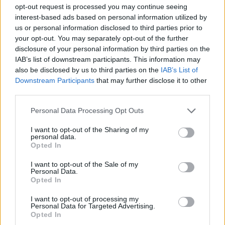
单击或点击图片可获取更多信息和更高分辨率。
opt-out request is processed you may continue seeing
interest-based ads based on personal information utilized by
us or personal information disclosed to third parties prior to
your opt-out. You may separately opt-out of the further
生姜如何影响月经症状
disclosure of your personal information by third parties on the
IAB’s list of downstream participants. This information may
also be disclosed by us to third parties on the
IAB’s List of
生姜是缓解痛经的天然良方。许多女性选择用生姜来缓
Downstream Participants
that may further disclose it to other
解经期不适。研究表明，生姜在缓解痛经方面与非处方
third parties.
止痛药一样有效。因此，生姜是缓解痛经的首选天然疗
法之一。
Please note that this website/app uses one or more Google
Personal Data Processing Opt Outs
services and may gather and store information including but
生姜的使用有以下益处：
not limited to your visit or usage behaviour. You may click to
I want to opt-out of the Sharing of my
personal data.
grant or deny consent to Google and its third-party tags to
Opted In
减轻炎症。
use your data for below specified purposes in below Google
放松肌肉。
consent section.
I want to opt-out of the Sale of my
Personal Data.
促进血液循环。
Opted In
在日常生活中加入生姜可以缓解经期不适。你可以将生
I want to opt-out of processing my
姜泡成茶、加入食物中食用，或者作为膳食补充剂服
Personal Data for Targeted Advertising.
Opted In
用。对于寻求缓解经期不适的人来说，生姜是一种灵活