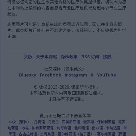
请务必咨询您的医生或其他合格的医疗保健提供者。切勿因为您
在本网站上读到的内容而忽视专业医疗建议或延迟寻求专业医疗
建议。
本页图片可能是计算机生成的插图或近似图，因此并非真实照
片。此类图片可能存在不准确之处，未经验证，不应被视为科学
正确。
头版
-
关于本网站
-
隐私政策
-
RSS 订阅
-
接触
社交媒体（仅限英文）：
Bluesky
-
Facebook
-
Instagram
-
X
-
YouTube
© 版权 2015-2026. 保留所有权利。
本网站及其所有内容受国际版权法保护。
未经许可不得复制。
此页面还提供以下语言版本：
中文（繁体）
-
丹麦语
-
乌克兰
-
亚美尼亚语
-
俄罗斯
-
保加利亚语
-
克罗
地亚语
-
冰岛
-
加泰罗尼亚语
-
匈牙利语
-
北印度语
-
南非语
-
卡纳达语
-
印
尼语
-
古吉拉特语
-
土耳其语
-
塞尔维亚语（拉丁语）
-
塞尔维亚语（西里