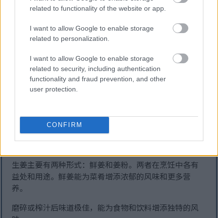
原体。研究表明，生姜具有抗菌特性，可以抑制有害细
related to functionality of the website or app.
菌和病毒的生长。
I want to allow Google to enable storage
生姜的天然成分有助于减轻疾病的严重程度和缩短病
related to personalization.
程。经常食用生姜，无论是泡茶还是加入餐食中，都能
增强身体的抵抗感染能力，从而改善整体健康状况。
I want to allow Google to enable storage
related to security, including authentication
在日常生活中加入生姜，不仅能增添风味，还能增强免
functionality and fraud prevention, and other
疫力。它有很多益处，从抵抗感染到消炎止痛，不一而
user protection.
足。因此，它是改善健康和幸福感的一种天然方式。
CONFIRM
鲜姜与姜粉的区别
生姜主要有两种形式：鲜姜和姜粉。两者在烹饪中各有
益处和用途。鲜姜能为菜肴增添浓郁的风味和更多营
养。
磨碎或榨汁后味道极佳，能为食物和饮料增添独特的风