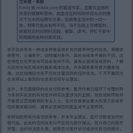
艾米丽·泰勒
Emily 是 miklix.com 的客座作家，主要关注她所
热衷的健康和营养。她尝试在时间和项目允许的情
况下为本网站撰写文章，但就像生活中的一切一
样，频率可能会有所不同。当不在网上写博客时，
她喜欢花时间照料花园、做饭、读书，并忙于家中
和周围的各种创意项目。
本页包含有关一种或多种食品或补充剂营养特性的信息。根据收
获季节、土壤条件、动物福利条件、其他当地条件等的不同，这
些特性在世界各地可能会有所不同。请务必查阅当地资料，了解
与您所在地区相关的最新具体信息。许多国家都有官方膳食指
南，这些指南应优先于您在这里读到的任何信息。千万不要因为
在本网站上看到的信息而忽视专业建议。
此外，本页面提供的信息仅供参考。虽然作者已经尽了合理的努
力来核实信息的有效性并研究这里涉及的主题，但他或她可能并
不是受过正规教育的专业人士。在对饮食做出重大改变之前或有
任何相关疑问时，请务必咨询您的医生或专业营养师。
本网站的所有内容仅供参考，并非专业建议、医疗诊断或治疗的
替代品。此处的任何信息均不应视为医疗建议。您对自己的医疗
护理、治疗和决定负责。如果您对医疗状况或担忧有任何疑问，