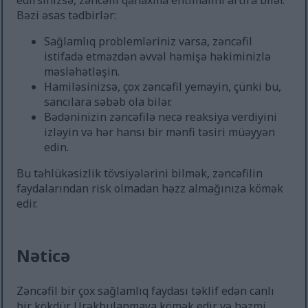
edirsinizsə, zəncəfil qanaxma ehtimalını artıra bilər.
Bəzi əsas tədbirlər:
Sağlamlıq problemləriniz varsa, zəncəfil
istifadə etməzdən əvvəl həmişə həkiminizlə
məsləhətləşin.
Hamiləsinizsə, çox zəncəfil yeməyin, çünki bu,
sancılara səbəb ola bilər.
Bədəninizin zəncəfilə necə reaksiya verdiyini
izləyin və hər hansı bir mənfi təsiri müəyyən
edin.
Bu təhlükəsizlik tövsiyələrini bilmək, zəncəfilin
faydalarından risk olmadan həzz almağınıza kömək
edir.
Nəticə
Zəncəfil bir çox sağlamlıq faydası təklif edən canlı
bir kökdür. Ürəkbulanmaya kömək edir və həzmi