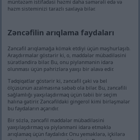
müntəzəm istifadəsi həzmi daha səmərəli edə və
həzm sisteminizi tarazlı saxlaya bilər.
Zəncəfilin arıqlama faydaları
Zəncəfil arıqlamağa kömək etdiyi üçün məşhurlaşıb.
Araşdırmalar göstərir ki, o, maddələr mübadiləsini
sürətləndirə bilər. Bu, onu piylənmənin idarə
olunması üçün pəhrizlərə yaxşı bir əlavə edir.
Tədqiqatlar göstərir ki, zəncəfil çəki və bel
ölçüsünün azalmasına səbəb ola bilər. Bu, zəncəfili
sağlamlığı yaxşılaşdırmaq üçün təbii bir seçim
halına gətirir. Zəncəfildəki gingerol kimi birləşmələr
bu faydaların açarıdır.
Bir sözlə, zəncəfil maddələr mübadiləsini
yaxşılaşdırmaq və piylənməni idarə etməklə
arıqlamaq üçün faydalıdır. Onu yeməklərə, içkilərə