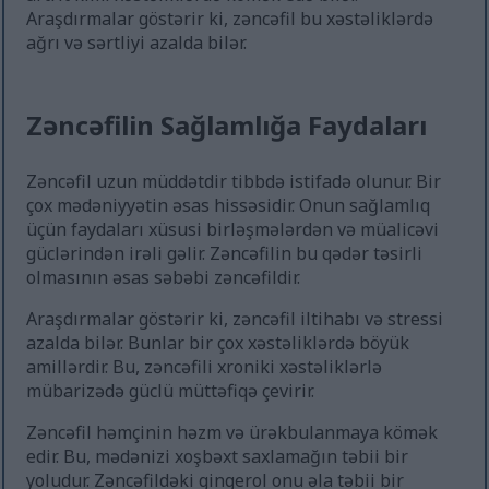
Araşdırmalar göstərir ki, zəncəfil bu xəstəliklərdə
ağrı və sərtliyi azalda bilər.
Zəncəfilin Sağlamlığa Faydaları
Zəncəfil uzun müddətdir tibbdə istifadə olunur. Bir
çox mədəniyyətin əsas hissəsidir. Onun sağlamlıq
üçün faydaları xüsusi birləşmələrdən və müalicəvi
güclərindən irəli gəlir. Zəncəfilin bu qədər təsirli
olmasının əsas səbəbi zəncəfildir.
Araşdırmalar göstərir ki, zəncəfil iltihabı və stressi
azalda bilər. Bunlar bir çox xəstəliklərdə böyük
amillərdir. Bu, zəncəfili xroniki xəstəliklərlə
mübarizədə güclü müttəfiqə çevirir.
Zəncəfil həmçinin həzm və ürəkbulanmaya kömək
edir. Bu, mədənizi xoşbəxt saxlamağın təbii bir
yoludur. Zəncəfildəki gingerol onu əla təbii bir