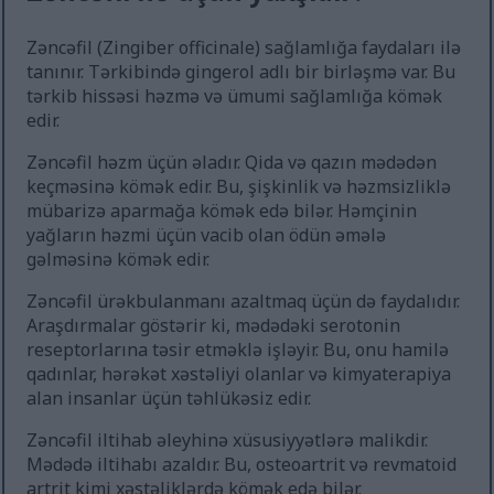
Zəncəfil (Zingiber officinale) sağlamlığa faydaları ilə
tanınır. Tərkibində gingerol adlı bir birləşmə var. Bu
tərkib hissəsi həzmə və ümumi sağlamlığa kömək
edir.
Zəncəfil həzm üçün əladır. Qida və qazın mədədən
keçməsinə kömək edir. Bu, şişkinlik və həzmsizliklə
mübarizə aparmağa kömək edə bilər. Həmçinin
yağların həzmi üçün vacib olan ödün əmələ
gəlməsinə kömək edir.
Zəncəfil ürəkbulanmanı azaltmaq üçün də faydalıdır.
Araşdırmalar göstərir ki, mədədəki serotonin
reseptorlarına təsir etməklə işləyir. Bu, onu hamilə
qadınlar, hərəkət xəstəliyi olanlar və kimyaterapiya
alan insanlar üçün təhlükəsiz edir.
Zəncəfil iltihab əleyhinə xüsusiyyətlərə malikdir.
Mədədə iltihabı azaldır. Bu, osteoartrit və revmatoid
artrit kimi xəstəliklərdə kömək edə bilər.