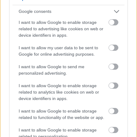
Zəncəfilin xərçəngin qarşısının alınması üçün
Google consents
faydaları ilə bağlı tədqiqatlar artmaqdadır. İlkin
tədqiqatlar göstərir ki, zəncəfil kolorektal və
I want to allow Google to enable storage
mədəaltı vəzi kimi müəyyən xərçəng növləri ilə
related to advertising like cookies on web or
mübarizə aparmağa kömək edə bilər. Onun
device identifiers in apps.
antioksidanları və iltihab əleyhinə xüsusiyyətləri bu
faydaların açarıdır.
I want to allow my user data to be sent to
Google for online advertising purposes.
Bir çox insan sağlamlıq səbəbləri ilə zəncəfil
pəhrizinə əlavə etmək istəyir. Zəncəfilin xərçəngin
I want to allow Google to send me
qarşısının alınmasındakı rolu haqqında danışmaq
personalized advertising.
onu daha cəlbedici edə bilər. Bu, zəncəfilin dadı və
sağlamlıq faydalarının əl-ələ verdiyini göstərir və
I want to allow Google to enable storage
daha çox tədqiqata təşviq edir.
related to analytics like cookies on web or
device identifiers in apps.
I want to allow Google to enable storage
Zəncəfil ilə immun sistemi
related to functionality of the website or app.
dəstəyi
I want to allow Google to enable storage
related to personalization.