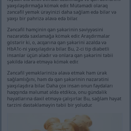
yaxşılaşdırmağa kömək edir. Mütəmadi olaraq
zəncəfil yemək ürəyinizi daha sağlam edə bilər və
yaxşı bir pəhrizə əlavə edə bilər.
Zəncəfil həmçinin qan şəkərinin səviyyəsini
nəzarətdə saxlamağa kömək edir. Araşdırmalar
göstərir ki, o, acqarına qan şəkərini azalda və
HbA1c-ni yaxşılaşdıra bilər. Bu, 2-ci tip diabetli
insanlar üçün əladır və onlara qan şəkərini təbii
şəkildə idarə etməyə kömək edir.
Zəncəfil yeməklərinizə əlavə etmək həm ürək
sağlamlığını, həm də qan şəkərinin nəzarətini
yaxşılaşdıra bilər. Daha çox insan onun faydaları
haqqında məlumat əldə etdikcə, onu gündəlik
həyatlarına daxil etməyə çalışırlar. Bu, sağlam həyat
tərzini dəstəkləməyin təbii bir yoludur.