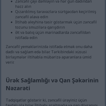
Zəncəfil çayı dəmləyin və hər gün dadından
həzz alın
Qızardılmış tərəvəzlərə sürtgəcdən keçirilmiş
zəncəfil əlavə edin
İltihab əleyhinə təsir göstərmək üçün zəncəfil
tozunu smuzilərə qarışdırın
Ət və balıq üçün marinadlarda zəncəfildən
istifadə edin
Zəncəfil yeməklərinizdə istifadə etmək onu daha
dadlı və sağlam edə bilər. Tərkibindəki xüsusi
birləşmələr iltihabla mübarizə aparanlara ümid
verir.
Ürək Sağlamlığı və Qan Şəkərinin
Nəzarəti
Tədqiqatlar göstərir ki, zəncəfil ürəyiniz üçün
faydalı ola bilər. İltihabı azaltmağa və qan dövranını