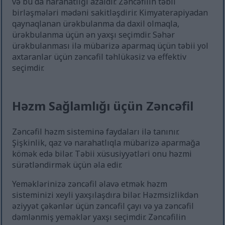
və bu da narahatlığı azaldır. Zəncəfilin təbii
birləşmələri mədəni sakitləşdirir. Kimyaterapiyadan
qaynaqlanan ürəkbulanma da daxil olmaqla,
ürəkbulanma üçün ən yaxşı seçimdir. Səhər
ürəkbulanması ilə mübarizə aparmaq üçün təbii yol
axtaranlar üçün zəncəfil təhlükəsiz və effektiv
seçimdir.
Həzm Sağlamlığı üçün Zəncəfil
Zəncəfil həzm sisteminə faydaları ilə tanınır.
Şişkinlik, qaz və narahatlıqla mübarizə aparmağa
kömək edə bilər. Təbii xüsusiyyətləri onu həzmi
sürətləndirmək üçün əla edir.
Yeməklərinizə zəncəfil əlavə etmək həzm
sisteminizi xeyli yaxşılaşdıra bilər. Həzmsizlikdən
əziyyət çəkənlər üçün zəncəfil çayı və ya zəncəfil
dəmlənmiş yeməklər yaxşı seçimdir. Zəncəfilin