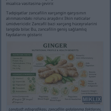
müalicə vasitəsinə çevirir.
Tədqiqatlar zəncəfilin xərçəngin qarşısının
alınmasındakı rolunu araşdırır. İlkin nəticələr
ümidvericidir. Zəncəfil bəzi xərçəng hüceyrələrini
ləngidə bilər. Bu, zəncəfilin geniş sağlamlıq
faydalarını göstərir.
Landşaft infoqrafikası, zəncəfilin qidalanma faktlarını,