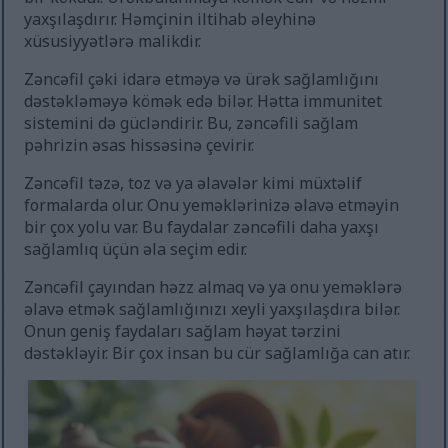
yaxşılaşdırır. Həmçinin iltihab əleyhinə
xüsusiyyətlərə malikdir.
Zəncəfil çəki idarə etməyə və ürək sağlamlığını
dəstəkləməyə kömək edə bilər. Hətta immunitet
sistemini də gücləndirir. Bu, zəncəfili sağlam
pəhrizin əsas hissəsinə çevirir.
Zəncəfil təzə, toz və ya əlavələr kimi müxtəlif
formalarda olur. Onu yeməklərinizə əlavə etməyin
bir çox yolu var. Bu faydalar zəncəfili daha yaxşı
sağlamlıq üçün əla seçim edir.
Zəncəfil çayından həzz almaq və ya onu yeməklərə
əlavə etmək sağlamlığınızı xeyli yaxşılaşdıra bilər.
Onun geniş faydaları sağlam həyat tərzini
dəstəkləyir. Bir çox insan bu cür sağlamlığa can atır.