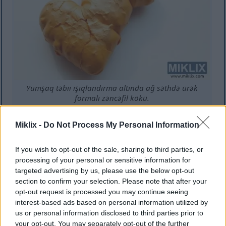
Yumşaq təbii işıqlandırma altında ağ səthdə ürək
formalı zəncəfil kökü.
Daha çox məlumat və daha yüksək qətnamələr üçün
şəklə klikləyin və ya vurun.
Miklix -
Do Not Process My Personal Information
If you wish to opt-out of the sale, sharing to third parties, or
Zəncəfilin menstrual
processing of your personal or sensitive information for
targeted advertising by us, please use the below opt-out
simptomlara təsiri
section to confirm your selection. Please note that after your
opt-out request is processed you may continue seeing
Zəncəfil menstrual ağrı üçün təbii bir vasitədir. Bir
interest-based ads based on personal information utilized by
çox qadın tsikl narahatlığını aradan qaldırmaq üçün
us or personal information disclosed to third parties prior to
zəncəfilə müraciət edir. Araşdırmalar göstərir ki,
your opt-out. You may separately opt-out of the further