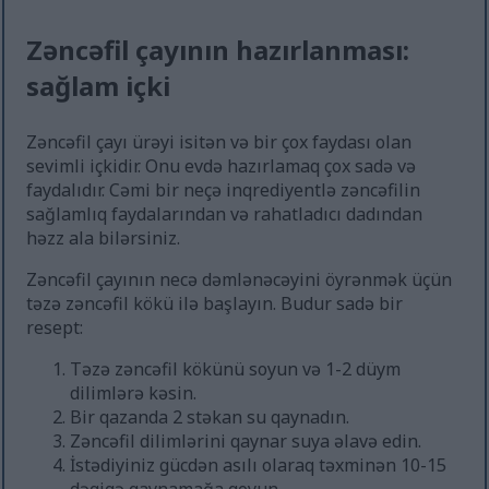
Zəncəfil çayının hazırlanması:
sağlam içki
Zəncəfil çayı ürəyi isitən və bir çox faydası olan
sevimli içkidir. Onu evdə hazırlamaq çox sadə və
faydalıdır. Cəmi bir neçə inqrediyentlə zəncəfilin
sağlamlıq faydalarından və rahatladıcı dadından
həzz ala bilərsiniz.
Zəncəfil çayının necə dəmlənəcəyini öyrənmək üçün
təzə zəncəfil kökü ilə başlayın. Budur sadə bir
resept:
Təzə zəncəfil kökünü soyun və 1-2 düym
dilimlərə kəsin.
Bir qazanda 2 stəkan su qaynadın.
Zəncəfil dilimlərini qaynar suya əlavə edin.
İstədiyiniz gücdən asılı olaraq təxminən 10-15