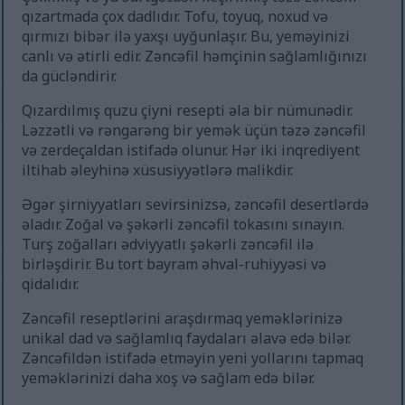
qızartmada çox dadlıdır. Tofu, toyuq, noxud və
qırmızı bibər ilə yaxşı uyğunlaşır. Bu, yeməyinizi
canlı və ətirli edir. Zəncəfil həmçinin sağlamlığınızı
da gücləndirir.
Qızardılmış quzu çiyni resepti əla bir nümunədir.
Ləzzətli və rəngarəng bir yemək üçün təzə zəncəfil
və zerdeçaldan istifadə olunur. Hər iki inqrediyent
iltihab əleyhinə xüsusiyyətlərə malikdir.
Əgər şirniyyatları sevirsinizsə, zəncəfil desertlərdə
əladır. Zoğal və şəkərli zəncəfil tokasını sınayın.
Turş zoğalları ədviyyatlı şəkərli zəncəfil ilə
birləşdirir. Bu tort bayram əhval-ruhiyyəsi və
qidalıdır.
Zəncəfil reseptlərini araşdırmaq yeməklərinizə
unikal dad və sağlamlıq faydaları əlavə edə bilər.
Zəncəfildən istifadə etməyin yeni yollarını tapmaq
yeməklərinizi daha xoş və sağlam edə bilər.