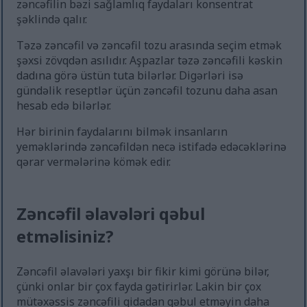
zəncəfilin bəzi sağlamlıq faydaları konsentrat
şəklində qalır.
Təzə zəncəfil və zəncəfil tozu arasında seçim etmək
şəxsi zövqdən asılıdır. Aşpazlar təzə zəncəfili kəskin
dadına görə üstün tuta bilərlər. Digərləri isə
gündəlik reseptlər üçün zəncəfil tozunu daha asan
hesab edə bilərlər.
Hər birinin faydalarını bilmək insanların
yeməklərində zəncəfildən necə istifadə edəcəklərinə
qərar vermələrinə kömək edir.
Zəncəfil əlavələri qəbul
etməlisiniz?
Zəncəfil əlavələri yaxşı bir fikir kimi görünə bilər,
çünki onlar bir çox fayda gətirirlər. Lakin bir çox
mütəxəssis zəncəfili qidadan qəbul etməyin daha