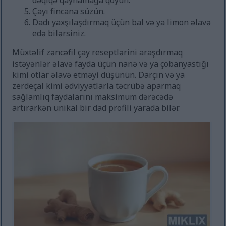
dəqiqə qaynamağa qoyun.
Çayı fincana süzün.
Dadı yaxşılaşdırmaq üçün bal və ya limon əlavə
edə bilərsiniz.
Müxtəlif zəncəfil çay reseptlərini araşdırmaq
istəyənlər əlavə fayda üçün nanə və ya çobanyastığı
kimi otlar əlavə etməyi düşünün. Darçın və ya
zerdeçal kimi ədviyyatlarla təcrübə aparmaq
sağlamlıq faydalarını maksimum dərəcədə
artırarkən unikal bir dad profili yarada bilər.