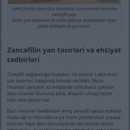
Sakit fonda üzən təzə dilimlərlə buxarlanan kəhrəba
zəncəfil çayı.
Daha çox məlumat və daha yüksək qətnamələr üçün
şəklə klikləyin və ya vurun.
Zəncəfilin yan təsirləri və ehtiyat
tədbirləri
Zəncəfil sağlamlığa faydaları ilə tanınır. Lakin bəzi
yan təsirləri haqqında bilmək vacibdir. Əksər
insanlar zəncəfili az miqdarda təhlükəsiz şəkildə
yeyə bilərlər. Bununla belə, diqqətli olmaq lazım
olan bəzi şeylər var.
Bəzi insanlar həddindən artıq zəncəfil qəbul etdikdə
mədə ağrısı hiss edə və ya həzm problemləri yaşaya
bilərlər. Əgər qanı durulaşdıran dərmanlar qəbul