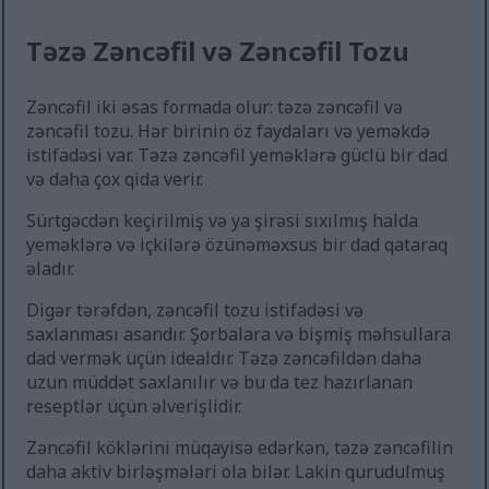
Təzə Zəncəfil və Zəncəfil Tozu
Zəncəfil iki əsas formada olur: təzə zəncəfil və
zəncəfil tozu. Hər birinin öz faydaları və yeməkdə
istifadəsi var. Təzə zəncəfil yeməklərə güclü bir dad
və daha çox qida verir.
Sürtgəcdən keçirilmiş və ya şirəsi sıxılmış halda
yeməklərə və içkilərə özünəməxsus bir dad qataraq
əladır.
Digər tərəfdən, zəncəfil tozu istifadəsi və
saxlanması asandır. Şorbalara və bişmiş məhsullara
dad vermək üçün idealdır. Təzə zəncəfildən daha
uzun müddət saxlanılır və bu da tez hazırlanan
reseptlər üçün əlverişlidir.
Zəncəfil köklərini müqayisə edərkən, təzə zəncəfilin
daha aktiv birləşmələri ola bilər. Lakin qurudulmuş