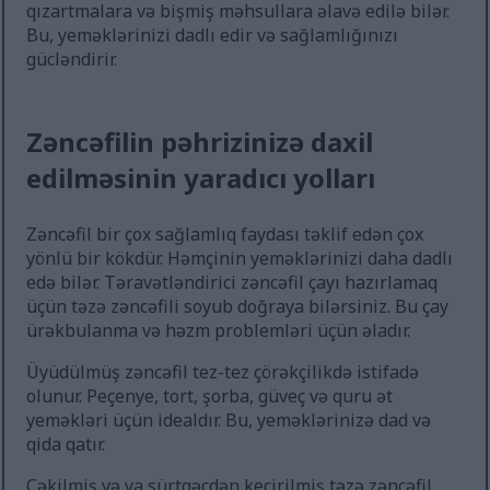
qızartmalara və bişmiş məhsullara əlavə edilə bilər.
Bu, yeməklərinizi dadlı edir və sağlamlığınızı
gücləndirir.
Zəncəfilin pəhrizinizə daxil
edilməsinin yaradıcı yolları
Zəncəfil bir çox sağlamlıq faydası təklif edən çox
yönlü bir kökdür. Həmçinin yeməklərinizi daha dadlı
edə bilər. Təravətləndirici zəncəfil çayı hazırlamaq
üçün təzə zəncəfili soyub doğraya bilərsiniz. Bu çay
ürəkbulanma və həzm problemləri üçün əladır.
Üyüdülmüş zəncəfil tez-tez çörəkçilikdə istifadə
olunur. Peçenye, tort, şorba, güveç və quru ət
yeməkləri üçün idealdır. Bu, yeməklərinizə dad və
qida qatır.
Çəkilmiş və ya sürtgəcdən keçirilmiş təzə zəncəfil