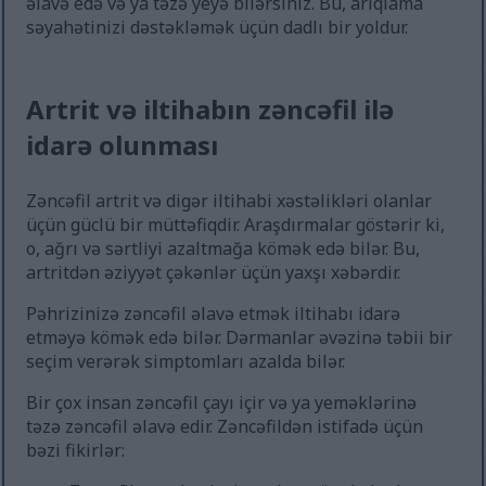
əlavə edə və ya təzə yeyə bilərsiniz. Bu, arıqlama
səyahətinizi dəstəkləmək üçün dadlı bir yoldur.
Artrit və iltihabın zəncəfil ilə
idarə olunması
Zəncəfil artrit və digər iltihabi xəstəlikləri olanlar
üçün güclü bir müttəfiqdir. Araşdırmalar göstərir ki,
o, ağrı və sərtliyi azaltmağa kömək edə bilər. Bu,
artritdən əziyyət çəkənlər üçün yaxşı xəbərdir.
Pəhrizinizə zəncəfil əlavə etmək iltihabı idarə
etməyə kömək edə bilər. Dərmanlar əvəzinə təbii bir
seçim verərək simptomları azalda bilər.
Bir çox insan zəncəfil çayı içir və ya yeməklərinə
təzə zəncəfil əlavə edir. Zəncəfildən istifadə üçün
bəzi fikirlər: