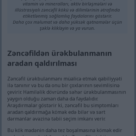
vitamin və mineralları, aktiv birləşmələri və
illüstrasiyalı zəncəfil kökü və dilimlərinin ətrafında
etiketlənmiş sağlamlıq faydalarını göstərir.
Daha çox məlumat və daha yüksək qətnamələr üçün
şəklə klikləyin və ya vurun.
Zəncəfildən ürəkbulanmanın
aradan qaldırılması
Zəncəfil ürəkbulanmanı müalicə etmək qabiliyyəti
ilə tanınır və bu da onu bir çoxlarının sevimlisinə
çevirir. Hamiləlik dövründə səhər ürəkbulanmasının
yaygın olduğu zaman daha da faydalıdır.
Araşdırmalar göstərir ki, zəncəfil bu simptomları
aradan qaldırmağa kömək edə bilər və sərt
dərmanlar əvəzinə təbii seçim imkanı verir.
Bu kök mədənin daha tez boşalmasına kömək edir