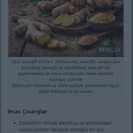
Təzə zəncəfil kökləri, dilimlənmiş zəncəfil, sürtgəcdən
keçirilmiş zəncəfil və üyüdülmüş zəncəfil isti
işıqlandırma ilə kənd üslubunda taxta masada
nümayiş etdirilir.
Daha çox məlumat və daha yüksək qətnamələr üçün
şəklə klikləyin və ya vurun.
Əsas Çıxarışlar
Zəncəfilin iltihab əleyhinə və antioksidan
xüsusiyyətləri də daxil olmaqla bir çox