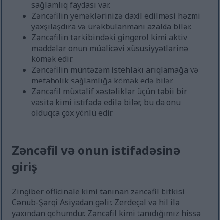
sağlamlıq faydası var.
Zəncəfilin yeməklərinizə daxil edilməsi həzmi
yaxşılaşdıra və ürəkbulanmanı azalda bilər.
Zəncəfilin tərkibindəki gingerol kimi aktiv
maddələr onun müalicəvi xüsusiyyətlərinə
kömək edir.
Zəncəfilin müntəzəm istehlakı arıqlamağa və
metabolik sağlamlığa kömək edə bilər.
Zəncəfil müxtəlif xəstəliklər üçün təbii bir
vasitə kimi istifadə edilə bilər, bu da onu
olduqca çox yönlü edir.
Zəncəfil və onun istifadəsinə
giriş
Zingiber officinale kimi tanınan zəncəfil bitkisi
Cənub-Şərqi Asiyadan gəlir. Zerdeçal və hil ilə
yaxından qohumdur. Zəncəfil kimi tanıdığımız hissə