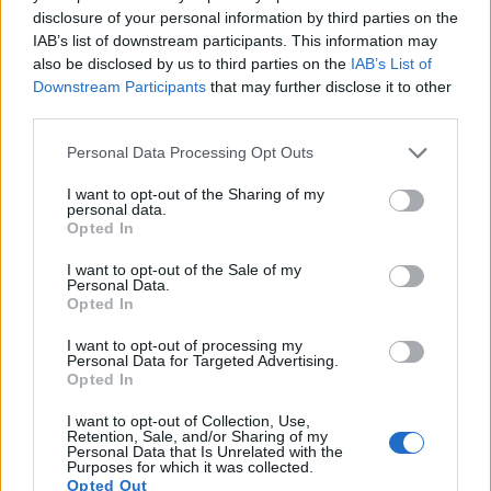
disclosure of your personal information by third parties on the
zəncəfil menstrual sancılar üçün reseptsiz satılan
IAB’s list of downstream participants. This information may
ağrıkəsicilər qədər təsirli ola bilər. Bu, zəncəfili
also be disclosed by us to third parties on the
IAB’s List of
dismenoreyadan təbii şəkildə azad olmaq üçün ən
Downstream Participants
that may further disclose it to other
yaxşı seçimə çevirir.
third parties.
Zəncəfildən istifadə aşağıdakılara kömək edə bilər:
Please note that this website/app uses one or more Google
Personal Data Processing Opt Outs
services and may gather and store information including but
İltihabın azaldılması.
not limited to your visit or usage behaviour. You may click to
I want to opt-out of the Sharing of my
Əzələləri rahatlatmaq.
personal data.
grant or deny consent to Google and its third-party tags to
Qan axınının gücləndirilməsi.
Opted In
use your data for below specified purposes in below Google
consent section.
Zəncəfilin gündəlik həyatınıza əlavə edilməsi
I want to opt-out of the Sale of my
Personal Data.
menstrual dövrünü daha rahat edə bilər. Onu çay,
Opted In
yemək və ya əlavə kimi qəbul edə bilərsiniz. Zəncəfil
rahatlıq axtaranlar üçün çevik bir seçimdir.
I want to opt-out of processing my
Personal Data for Targeted Advertising.
Opted In
Zəncəfilin xərçəngin qarşısının
I want to opt-out of Collection, Use,
Retention, Sale, and/or Sharing of my
alınmasında rolu
Personal Data that Is Unrelated with the
Purposes for which it was collected.
Opted Out