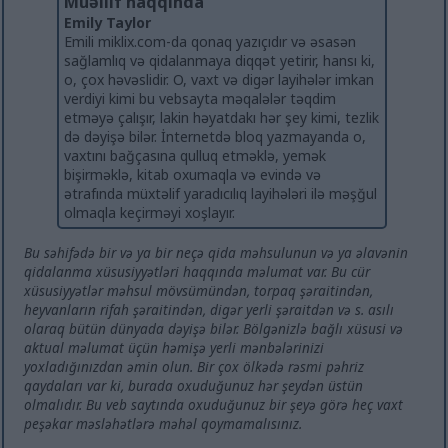
Müəllif haqqında
Emily Taylor
Emili miklix.com-da qonaq yazıçıdır və əsasən
sağlamlıq və qidalanmaya diqqət yetirir, hansı ki,
o, çox həvəslidir. O, vaxt və digər layihələr imkan
verdiyi kimi bu vebsayta məqalələr təqdim
etməyə çalışır, lakin həyatdakı hər şey kimi, tezlik
də dəyişə bilər. İnternetdə bloq yazmayanda o,
vaxtını bağçasına qulluq etməklə, yemək
bişirməklə, kitab oxumaqla və evində və
ətrafında müxtəlif yaradıcılıq layihələri ilə məşğul
olmaqla keçirməyi xoşlayır.
Bu səhifədə bir və ya bir neçə qida məhsulunun və ya əlavənin
qidalanma xüsusiyyətləri haqqında məlumat var. Bu cür
xüsusiyyətlər məhsul mövsümündən, torpaq şəraitindən,
heyvanların rifah şəraitindən, digər yerli şəraitdən və s. asılı
olaraq bütün dünyada dəyişə bilər. Bölgənizlə bağlı xüsusi və
aktual məlumat üçün həmişə yerli mənbələrinizi
yoxladığınızdan əmin olun. Bir çox ölkədə rəsmi pəhriz
qaydaları var ki, burada oxuduğunuz hər şeydən üstün
olmalıdır. Bu veb saytında oxuduğunuz bir şeyə görə heç vaxt
peşəkar məsləhətlərə məhəl qoymamalısınız.