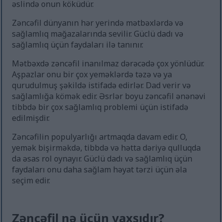
əslində onun köküdür.
Zəncəfil dünyanın hər yerində mətbəxlərdə və
sağlamlıq mağazalarında sevilir. Güclü dadı və
sağlamlıq üçün faydaları ilə tanınır.
Mətbəxdə zəncəfil inanılmaz dərəcədə çox yönlüdür.
Aşpazlar onu bir çox yeməklərdə təzə və ya
qurudulmuş şəkildə istifadə edirlər. Dad verir və
sağlamlığa kömək edir. Əsrlər boyu zəncəfil ənənəvi
tibbdə bir çox sağlamlıq problemi üçün istifadə
edilmişdir.
Zəncəfilin populyarlığı artmaqda davam edir. O,
yemək bişirməkdə, tibbdə və hətta dəriyə qulluqda
da əsas rol oynayır. Güclü dadı və sağlamlıq üçün
faydaları onu daha sağlam həyat tərzi üçün əla
seçim edir.
Zəncəfil nə üçün yaxşıdır?