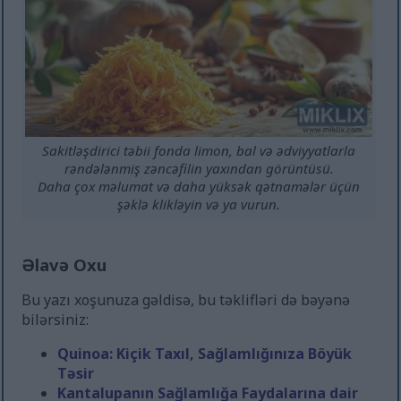
Sakitləşdirici təbii fonda limon, bal və ədviyyatlarla
rəndələnmiş zəncəfilin yaxından görüntüsü.
Daha çox məlumat və daha yüksək qətnamələr üçün
şəklə klikləyin və ya vurun.
Əlavə Oxu
Bu yazı xoşunuza gəldisə, bu təklifləri də bəyənə
bilərsiniz:
Quinoa: Kiçik Taxıl, Sağlamlığınıza Böyük
Təsir
Kantalupanın Sağlamlığa Faydalarına dair