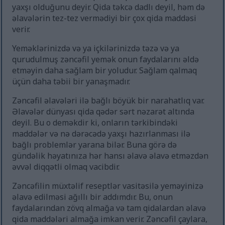
yaxşı olduğunu deyir. Qida təkcə dadlı deyil, həm də
əlavələrin tez-tez vermədiyi bir çox qida maddəsi
verir.
Yeməklərinizdə və ya içkilərinizdə təzə və ya
qurudulmuş zəncəfil yemək onun faydalarını əldə
etməyin daha sağlam bir yoludur. Sağlam qalmaq
üçün daha təbii bir yanaşmadır.
Zəncəfil əlavələri ilə bağlı böyük bir narahatlıq var.
Əlavələr dünyası qida qədər sərt nəzarət altında
deyil. Bu o deməkdir ki, onların tərkibindəki
maddələr və nə dərəcədə yaxşı hazırlanması ilə
bağlı problemlər yarana bilər. Buna görə də
gündəlik həyatınıza hər hansı əlavə əlavə etməzdən
əvvəl diqqətli olmaq vacibdir.
Zəncəfilin müxtəlif reseptlər vasitəsilə yeməyinizə
əlavə edilməsi ağıllı bir addımdır. Bu, onun
faydalarından zövq almağa və tam qidalardan əlavə
qida maddələri almağa imkan verir. Zəncəfil çaylara,