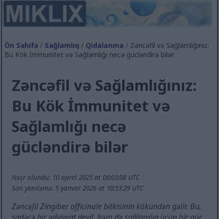
Ön Səhifə
/
Sağlamlıq
/
Qidalanma
/ Zəncəfil və Sağlamlığınız:
Bu Kök İmmunitet və Sağlamlığı necə gücləndirə bilər
Zəncəfil və Sağlamlığınız:
Bu Kök İmmunitet və
Sağlamlığı necə
gücləndirə bilər
Nəşr olundu: 10 aprel 2025 at 08:03:08 UTC
Son yeniləmə: 5 yanvar 2026 at 10:53:29 UTC
Zəncəfil Zingiber officinale bitkisinin kökündən gəlir. Bu,
sadəcə bir ədviyyat deyil, həm də sağlamlıq üçün bir güc