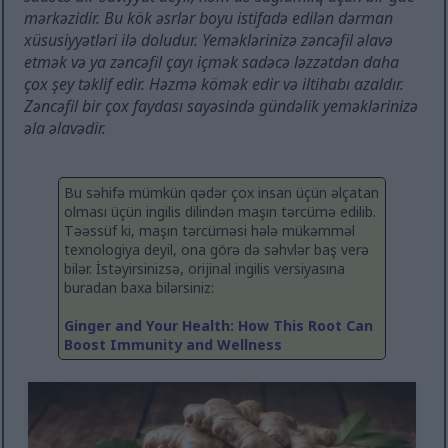
mərkəzidir. Bu kök əsrlər boyu istifadə edilən dərman
xüsusiyyətləri ilə doludur. Yeməklərinizə zəncəfil əlavə
etmək və ya zəncəfil çayı içmək sadəcə ləzzətdən daha
çox şey təklif edir. Həzmə kömək edir və iltihabı azaldır.
Zəncəfil bir çox faydası sayəsində gündəlik yeməklərinizə
əla əlavədir.
Bu səhifə mümkün qədər çox insan üçün əlçatan
olması üçün ingilis dilindən maşın tərcümə edilib.
Təəssüf ki, maşın tərcüməsi hələ mükəmməl
texnologiya deyil, ona görə də səhvlər baş verə
bilər. İstəyirsinizsə, orijinal ingilis versiyasına
buradan baxa bilərsiniz:
Ginger and Your Health: How This Root Can
Boost Immunity and Wellness