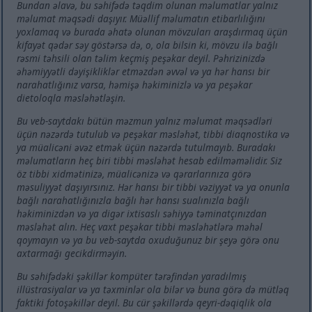
Bundan əlavə, bu səhifədə təqdim olunan məlumatlar yalnız
məlumat məqsədi daşıyır. Müəllif məlumatın etibarlılığını
yoxlamaq və burada əhatə olunan mövzuları araşdırmaq üçün
kifayət qədər səy göstərsə də, o, ola bilsin ki, mövzu ilə bağlı
rəsmi təhsili olan təlim keçmiş peşəkar deyil. Pəhrizinizdə
əhəmiyyətli dəyişikliklər etməzdən əvvəl və ya hər hansı bir
narahatlığınız varsa, həmişə həkiminizlə və ya peşəkar
dietoloqla məsləhətləşin.
Bu veb-saytdakı bütün məzmun yalnız məlumat məqsədləri
üçün nəzərdə tutulub və peşəkar məsləhət, tibbi diaqnostika və
ya müalicəni əvəz etmək üçün nəzərdə tutulmayıb. Buradakı
məlumatların heç biri tibbi məsləhət hesab edilməməlidir. Siz
öz tibbi xidmətinizə, müalicənizə və qərarlarınıza görə
məsuliyyət daşıyırsınız. Hər hansı bir tibbi vəziyyət və ya onunla
bağlı narahatlığınızla bağlı hər hansı sualınızla bağlı
həkiminizdən və ya digər ixtisaslı səhiyyə təminatçınızdan
məsləhət alın. Heç vaxt peşəkar tibbi məsləhətlərə məhəl
qoymayın və ya bu veb-saytda oxuduğunuz bir şeyə görə onu
axtarmağı gecikdirməyin.
Bu səhifədəki şəkillər kompüter tərəfindən yaradılmış
illüstrasiyalar və ya təxminlər ola bilər və buna görə də mütləq
faktiki fotoşəkillər deyil. Bu cür şəkillərdə qeyri-dəqiqlik ola