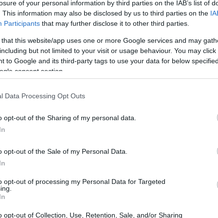
الخاصة بك
losure of your personal information by third parties on the IAB’s list of
. This information may also be disclosed by us to third parties on the
IA
Participants
that may further disclose it to other third parties.
لخطوة الأولى نحو النجاح. فلكل نوع من أنواع الليمون نكهات وأحجام ومتطل
 that this website/app uses one or more Google services and may gath
including but not limited to your visit or usage behaviour. You may click 
 to Google and its third-party tags to use your data for below specifi
ogle consent section.
ق المنزلية
l Data Processing Opt Outs
o opt-out of the Sharing of my personal data.
In
لليمون شيوعاً في المتاجر، وهو أكبر حجماً وأقل حموضة من الليمون الكي. 
o opt-out of the Sale of my Personal Data.
In
to opt-out of processing my Personal Data for Targeted
ing.
In
o opt-out of Collection, Use, Retention, Sale, and/or Sharing