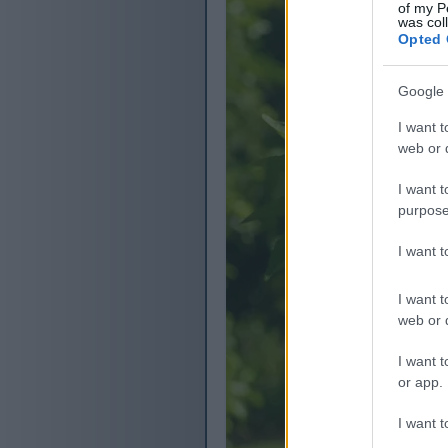
of my P
was col
Opted 
Google 
I want t
web or d
I want t
purpose
I want 
I want t
web or d
I want t
or app.
I want t