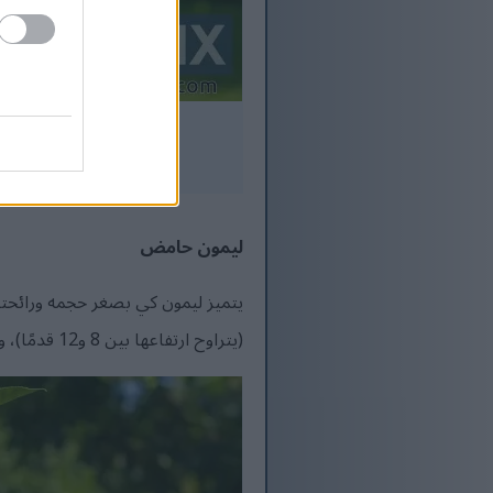
ليمون حامض
يتميز ليمون كي بصغر حجمه ورائحته ا
(يتراوح ارتفاعها بين 8 و12 قدمًا)، وشائكة، وحساسة للغاية للصقيع، وتزدهر بشكل أفضل في المناطق المناخية 10-11.