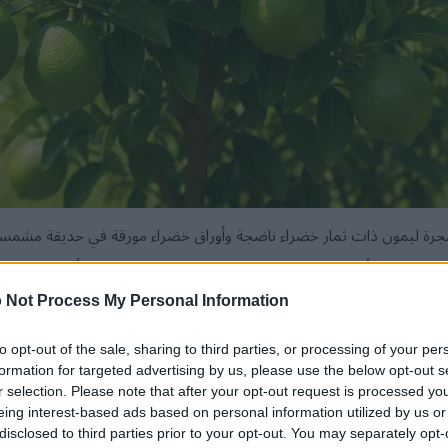
رة ليمون ذات ثمار خضراء ناضجة وأوراق خضراء مورقة في حديقة مشمسة
انقر أو اضغط على الصورة لمزيد من المعلومات ودقة أعلى.
 Not Process My Personal Information
ضر المنزلية أو تبحث عن الزينة المثالية لمشروبات الصيف، فإن زراعة ا
to opt-out of the sale, sharing to third parties, or processing of your per
هذا الدليل إلى كل ما تحتاج معرفته لزراعة أشجار ليمون أخضر مثمرة
formation for targeted advertising by us, please use the below opt-out s
r selection. Please note that after your opt-out request is processed y
eing interest-based ads based on personal information utilized by us or
disclosed to third parties prior to your opt-out. You may separately opt-