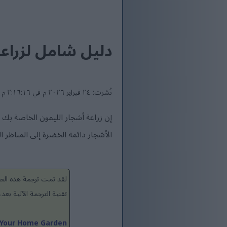
دليل شامل لزراعة
نُشرت: ٢٤ فبراير ٢٠٢٦ م في ٢:١٦:١٦ م UTC
إن زراعة أشجار الليمون الخاصة بك 
الأشجار دائمة الخضرة إلى المناظر ا
لقد تمت ترجمة هذه الصف
تقنية الترجمة الآلية ب
 Your Home Garden