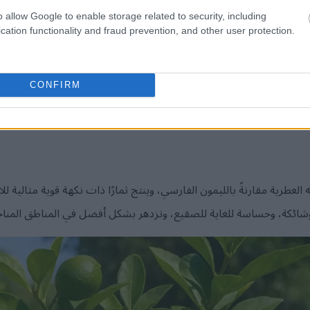
o allow Google to enable storage related to security, including
cation functionality and fraud prevention, and other user protection.
شجرة ليمون فارسي صحية ذات ثمار خضراء ناضجة في حديقة مشمسة.
CONFIRM
انقر أو اضغط على الصورة لمزيد من المعلومات ودقة أعلى.
لعطرية مقارنةً بالليمون الفارسي، وينتج ثمارًا ذات نكهة قوية مثالية ل