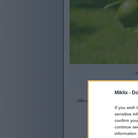
.
Miklix -
Do
لليمون الأخضر في المنزل تربطك
If you wish 
 في حديقتك بنجاح.
sensitive in
confirm you
continue se
information 