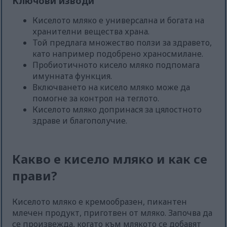
Ключови изводи
Киселото мляко е универсална и богата на
хранителни вещества храна.
Той предлага множество ползи за здравето,
като например подобрено храносмилане.
Пробиотичното кисело мляко подпомага
имунната функция.
Включването на кисело мляко може да
помогне за контрол на теглото.
Киселото мляко допринася за цялостното
здраве и благополучие.
Какво е кисело мляко и как се
прави?
Киселото мляко е кремообразен, пикантен
млечен продукт, приготвен от мляко. Започва да
се произвежда, когато към млякото се добавят