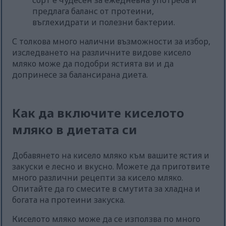
сорт е чудесен за ежедневна употреба и
предлага баланс от протеини,
въглехидрати и полезни бактерии.
С толкова много налични възможности за избор,
изследването на различните видове кисело
мляко може да подобри ястията ви и да
допринесе за балансирана диета.
Как да включите киселото
мляко в диетата си
Добавянето на кисело мляко към вашите ястия и
закуски е лесно и вкусно. Можете да приготвите
много различни рецепти за кисело мляко.
Опитайте да го смесите в смутита за хладна и
богата на протеини закуска.
Киселото мляко може да се използва по много