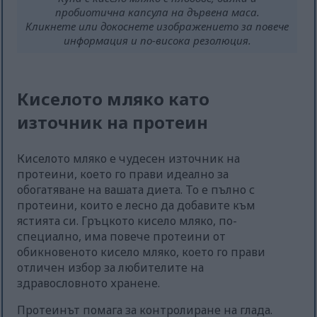
пробиотична капсула на дървена маса.
Кликнете или докоснете изображението за повече
информация и по-висока резолюция.
Киселото мляко като
източник на протеин
Киселото мляко е чудесен източник на
протеини, което го прави идеално за
обогатяване на вашата диета. То е пълно с
протеини, които е лесно да добавите към
ястията си. Гръцкото кисело мляко, по-
специално, има повече протеини от
обикновеното кисело мляко, което го прави
отличен избор за любителите на
здравословното хранене.
Протеинът помага за контролиране на глада.