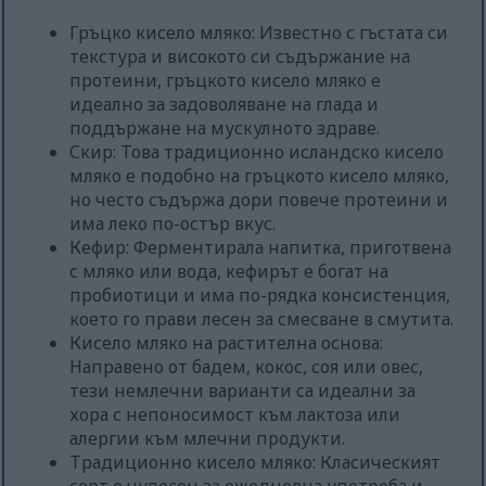
Гръцко кисело мляко: Известно с гъстата си
текстура и високото си съдържание на
протеини, гръцкото кисело мляко е
идеално за задоволяване на глада и
поддържане на мускулното здраве.
Скир: Това традиционно исландско кисело
мляко е подобно на гръцкото кисело мляко,
но често съдържа дори повече протеини и
има леко по-остър вкус.
Кефир: Ферментирала напитка, приготвена
с мляко или вода, кефирът е богат на
пробиотици и има по-рядка консистенция,
което го прави лесен за смесване в смутита.
Кисело мляко на растителна основа:
Направено от бадем, кокос, соя или овес,
тези немлечни варианти са идеални за
хора с непоносимост към лактоза или
алергии към млечни продукти.
Традиционно кисело мляко: Класическият