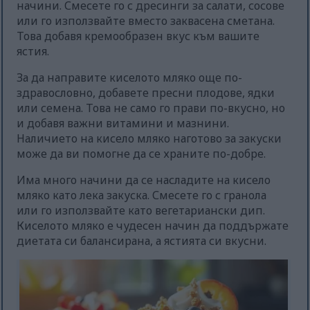
начини. Смесете го с дресинги за салати, сосове
или го използвайте вместо заквасена сметана.
Това добавя кремообразен вкус към вашите
ястия.
За да направите киселото мляко още по-
здравословно, добавете пресни плодове, ядки
или семена. Това не само го прави по-вкусно, но
и добавя важни витамини и мазнини.
Наличието на кисело мляко наготово за закуски
може да ви помогне да се храните по-добре.
Има много начини да се насладите на кисело
мляко като лека закуска. Смесете го с гранола
или го използвайте като вегетариански дип.
Киселото мляко е чудесен начин да поддържате
диетата си балансирана, а ястията си вкусни.