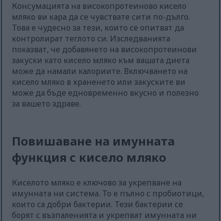
Консумацията на високопротеиново кисело
мляко ви кара да се чувствате сити по-дълго.
Това е чудесно за тези, които се опитват да
контролират теглото си. Изследванията
показват, че добавянето на високопротеинови
закуски като кисело мляко към вашата диета
може да намали калориите. Включването на
кисело мляко в храненето или закуските ви
може да бъде едновременно вкусно и полезно
за вашето здраве.
Повишаване на имунната
функция с кисело мляко
Киселото мляко е ключово за укрепване на
имунната ни система. То е пълно с пробиотици,
които са добри бактерии. Тези бактерии се
борят с възпаленията и укрепват имунната ни