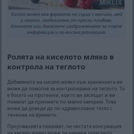
Кисело мляко във формата на сърце с малини, мед
и канела, заобиколено от пресни плодове.
Кликнете или докоснете изображението за повече
информация и по-висока резолюция.
Ролята на киселото мляко в
контрола на теглото
Добавянето на кисело мляко към храненията ви
може да помогне за контролиране на теглото. То
е богато на протеини, които ви засищат и ви
помагат да приемате по-малко калории. Това
може да доведе до по-здравословно тегло с
течение на времето.
Проучванията показват, че честата консумация
на кисело мляко може да намали телесното