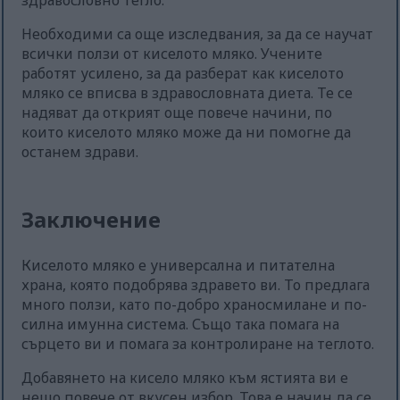
здравословно тегло.
Необходими са още изследвания, за да се научат
всички ползи от киселото мляко. Учените
работят усилено, за да разберат как киселото
мляко се вписва в здравословната диета. Те се
надяват да открият още повече начини, по
които киселото мляко може да ни помогне да
останем здрави.
Заключение
Киселото мляко е универсална и питателна
храна, която подобрява здравето ви. То предлага
много ползи, като по-добро храносмилане и по-
силна имунна система. Също така помага на
сърцето ви и помага за контролиране на теглото.
Добавянето на кисело мляко към ястията ви е
нещо повече от вкусен избор. Това е начин да се