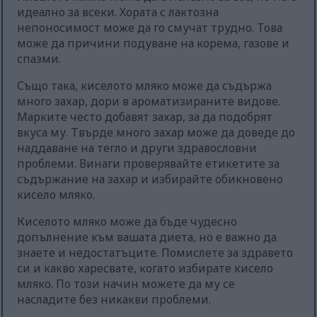
идеално за всеки. Хората с лактозна
непоносимост може да го смучат трудно. Това
може да причини подуване на корема, газове и
спазми.
Също така, киселото мляко може да съдържа
много захар, дори в ароматизираните видове.
Марките често добавят захар, за да подобрят
вкуса му. Твърде много захар може да доведе до
наддаване на тегло и други здравословни
проблеми. Винаги проверявайте етикетите за
съдържание на захар и избирайте обикновено
кисело мляко.
Киселото мляко може да бъде чудесно
допълнение към вашата диета, но е важно да
знаете и недостатъците. Помислете за здравето
си и какво харесвате, когато избирате кисело
мляко. По този начин можете да му се
насладите без никакви проблеми.