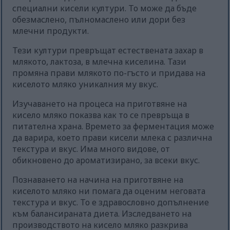
специални кисели култури. То може да бъде
обезмаслено, пълномаслено или дори без
млечни продукти.
Тези култури превръщат естествената захар в
млякото, лактоза, в млечна киселина. Тази
промяна прави млякото по-гъсто и придава на
киселото мляко уникалния му вкус.
Изучаването на процеса на приготвяне на
кисело мляко показва как то се превръща в
питателна храна. Времето за ферментация може
да варира, което прави кисели млека с различна
текстура и вкус. Има много видове, от
обикновено до ароматизирано, за всеки вкус.
Познаването на начина на приготвяне на
киселото мляко ни помага да оценим неговата
текстура и вкус. То е здравословно допълнение
към балансираната диета. Изследването на
производството на кисело мляко разкрива