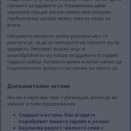
грижите за здравето си. Независимо дали
харесвате гръцко кисело мляко или плодово
пробиотично кисело мляко, има по нещо за
всеки.
Направете киселото мляко редовна част от
диетата си, за да се насладите на ползите му за
здравето. Неговият вкусен вкус и
многобройните му ползи за здравето го правят
чудесен избор. Киселото мляко е лесен начин да
подпомогнете доброто състояние на тялото си.
Допълнително четене
Ако ви е харесала тази публикация, може да ви
харесат и тези предложения:
Сладката истина: Как ягодите
подобряват вашето здраве и уелнес
Бадемова радост: малкото семе с