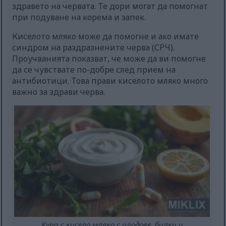
здравето на червата. Те дори могат да помогнат
при подуване на корема и запек.
Киселото мляко може да помогне и ако имате
синдром на раздразнените черва (СРЧ).
Проучванията показват, че може да ви помогне
да се чувствате по-добре след прием на
антибиотици. Това прави киселото мляко много
важно за здрави черва.
Купа с кисело мляко с плодове, билки и