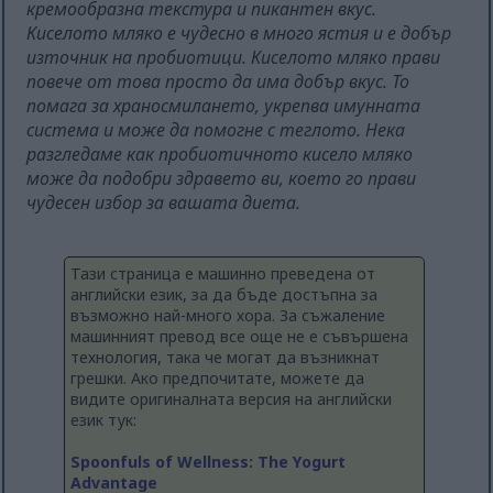
кремообразна текстура и пикантен вкус.
Киселото мляко е чудесно в много ястия и е добър
източник на пробиотици. Киселото мляко прави
повече от това просто да има добър вкус. То
помага за храносмилането, укрепва имунната
система и може да помогне с теглото. Нека
разгледаме как пробиотичното кисело мляко
може да подобри здравето ви, което го прави
чудесен избор за вашата диета.
Тази страница е машинно преведена от
английски език, за да бъде достъпна за
възможно най-много хора. За съжаление
машинният превод все още не е съвършена
технология, така че могат да възникнат
грешки. Ако предпочитате, можете да
видите оригиналната версия на английски
език тук:
Spoonfuls of Wellness: The Yogurt
Advantage