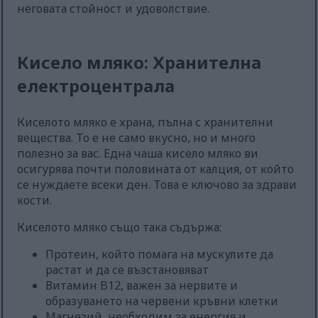
неговата стойност и удоволствие.
Кисело мляко: Хранителна
електроцентрала
Киселото мляко е храна, пълна с хранителни
вещества. То е не само вкусно, но и много
полезно за вас. Една чаша кисело мляко ви
осигурява почти половината от калция, от който
се нуждаете всеки ден. Това е ключово за здрави
кости.
Киселото мляко също така съдържа:
Протеин, който помага на мускулите да
растат и да се възстановяват
Витамин B12, важен за нервите и
образуването на червени кръвни клетки
Магнезий, необходим за енергия и