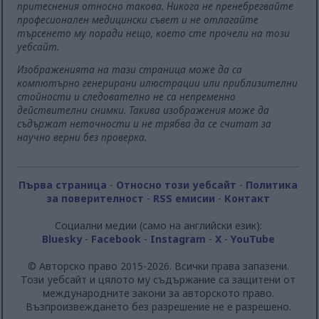
притеснения относно такова. Никога не пренебрегвайте
професионален медицински съвет и не отлагайте
търсенето му поради нещо, което сте прочели на този
уебсайт.
Изображенията на тази страница може да са
компютърно генерирани илюстрации или приблизителни
стойности и следователно не са непременно
действителни снимки. Такива изображения може да
съдържат неточности и не трябва да се считат за
научно верни без проверка.
Първа страница
-
Относно този уебсайт
-
Политика
за поверителност
-
RSS емисии
-
Контакт
Социални медии (само на английски език):
Bluesky
-
Facebook
-
Instagram
-
X
-
YouTube
© Авторско право 2015-2026. Всички права запазени.
Този уебсайт и цялото му съдържание са защитени от
международните закони за авторското право.
Възпроизвеждането без разрешение не е разрешено.