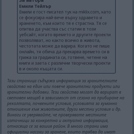
За автора
Емили Тейлър
Емили е гост-писател тук на miklix.com, като
се фокусира най-вече върху здравето и
храненето, към които тя е страстна. Тя се
опитва да участва със статии в този
уебсайт, когато времето и другите проекти
позволяват, но както всичко в живота,
честотата може да варира. Когато не пише
онлайн, тя обича да прекарва времето си в
грижа за градината си, готвене, четене на
книги и заета с различни творчески проекти
в и около къщата си.
Тази страница съдържа информация за хранителните
свойства на един или повече хранителни продукти или
хранителни добавки. Тези свойства могат да варират в
световен мащаб в зависимост от сезона на прибиране на
реколтата, почвените условия, условията за хуманно
отношение към животните, други местни условия и др.
Винаги се уверявайте, че проверявате местните
източници за конкретна и актуална информация,
отнасяща се за вашия район. В много страни има
официални насоки за хранене, които трябва да имат