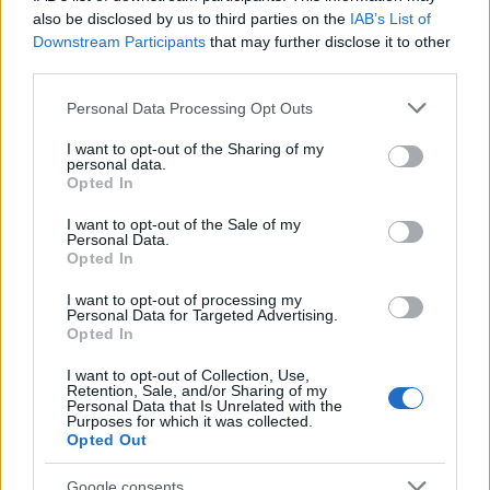
здравината на костите ви за цял живот. То е
also be disclosed by us to third parties on the
IAB’s List of
пълно с хранителни вещества, които са полезни
Downstream Participants
that may further disclose it to other
за костите ви.
third parties.
Добавянето на кисело мляко към храненията ви
Please note that this website/app uses one or more Google
Personal Data Processing Opt Outs
помага за здравето на калция и костите. То може
services and may gather and store information including but
също да намали риска от остеопороза, която е
not limited to your visit or usage behaviour. You may click to
I want to opt-out of the Sharing of my
personal data.
често срещана при възрастните хора. Много
grant or deny consent to Google and its third-party tags to
Opted In
кисели млека съдържат витамин D, който
use your data for below specified purposes in below Google
consent section.
помага на тялото ви да използва калция по-
I want to opt-out of the Sale of my
Personal Data.
добре.
Opted In
Ето някои ползи от киселото мляко за костите
I want to opt-out of processing my
ви:
Personal Data for Targeted Advertising.
Opted In
Повишена костна плътност чрез постоянен
прием на калций
I want to opt-out of Collection, Use,
Retention, Sale, and/or Sharing of my
Подобрено усвояване на калций поради
Personal Data that Is Unrelated with the
Purposes for which it was collected.
витамин D
Opted Out
Подкрепа за цялостната костна структура и
здраве
Google consents