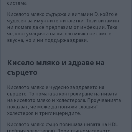
система.
Киселото мляко съдържа и витамин D, който е
чудесен за имунните ни клетки. Този витамин
ни помага да се предпазим от инфекции. Така
че, консумацията на кисело мляко не само е
вкусна, но и ни поддържа здрави.
Кисело мляко и здраве на
сърцето
Киселото мляко е чудесно за здравето на
сърцето. То помага за контролиране на нивата
на киселото мляко и холестерола. Проучванията
показват, че може да понижи „лошия“
холестерол и триглицеридите.
Киселото мляко също повишава нивата на HDL
(добрия холестерол). Дори пълномасленото