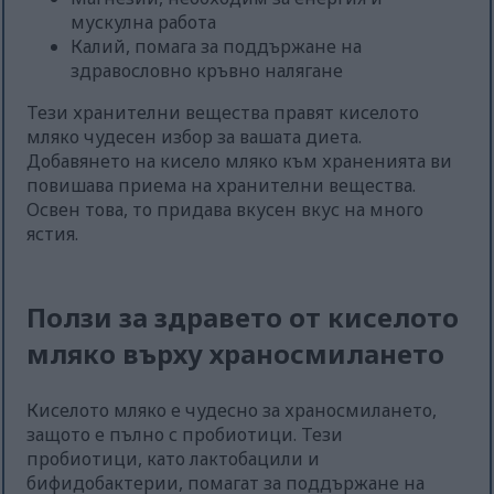
мускулна работа
Калий, помага за поддържане на
здравословно кръвно налягане
Тези хранителни вещества правят киселото
мляко чудесен избор за вашата диета.
Добавянето на кисело мляко към храненията ви
повишава приема на хранителни вещества.
Освен това, то придава вкусен вкус на много
ястия.
Ползи за здравето от киселото
мляко върху храносмилането
Киселото мляко е чудесно за храносмилането,
защото е пълно с пробиотици. Тези
пробиотици, като лактобацили и
бифидобактерии, помагат за поддържане на