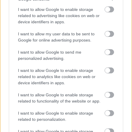
I want to allow Google to enable storage
Подобряване на здравето на
related to advertising like cookies on web or
device identifiers in apps.
кожата с кисело мляко
I want to allow my user data to be sent to
Google for online advertising purposes.
Киселото мляко се превръща в ключов играч в
естествената грижа за кожата. То е пълно с
I want to allow Google to send me
пробиотици, които помагат за поддържането на
personalized advertising.
баланса на микробиома на кожата. Това води до
по-добро здраве на кожата като цяло. Киселото
I want to allow Google to enable storage
мляко също така хидратира добре, което го
related to analytics like cookies on web or
прави чудесно за естествена хидратация.
device identifiers in apps.
Противовъзпалителните му свойства могат да
I want to allow Google to enable storage
успокоят раздразнената кожа. Това го прави
related to functionality of the website or app.
идеален за хора с чувствителна кожа.
I want to allow Google to enable storage
Използването на кисело мляко като маска за
related to personalization.
лице е популярен метод за грижа за кожата.
Обезмасленото гръцко кисело мляко, по-
I want to allow Google to enable storage