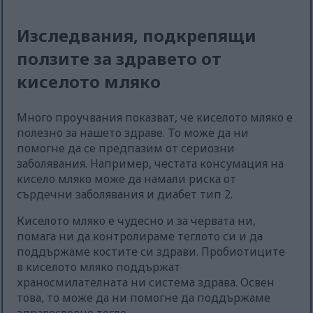
Изследвания, подкрепящи
ползите за здравето от
киселото мляко
Много проучвания показват, че киселото мляко е
полезно за нашето здраве. То може да ни
помогне да се предпазим от сериозни
заболявания. Например, честата консумация на
кисело мляко може да намали риска от
сърдечни заболявания и диабет тип 2.
Киселото мляко е чудесно и за червата ни,
помага ни да контролираме теглото си и да
поддържаме костите си здрави. Пробиотиците
в киселото мляко поддържат
храносмилателната ни система здрава. Освен
това, то може да ни помогне да поддържаме