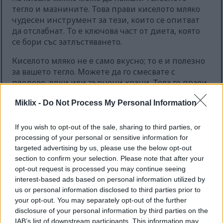
тегло и мазнините. Това прави киселото мляко
чудесен инструмент за тези, които се опитват
да отслабнат. То е ключова част от диета, която
се бори със затлъстяването.
Киселото мляко не е само вкусно; то е и полезно
за вашето тегло. Можете да го смесвате с
плодове, ядки или зърнени храни. Това го прави
лесно за включване в диетата ви, помагайки ви
Miklix -
Do Not Process My Personal Information
да постигнете здравословните си цели.
If you wish to opt-out of the sale, sharing to third parties, or
processing of your personal or sensitive information for
Ефекти на киселото мляко
targeted advertising by us, please use the below opt-out
върху здравето на костите
section to confirm your selection. Please note that after your
opt-out request is processed you may continue seeing
interest-based ads based on personal information utilized by
Киселото мляко е чудесен източник на калций и
us or personal information disclosed to third parties prior to
фосфор. Тези минерали са ключови за здрави
your opt-out. You may separately opt-out of the further
кости. Редовната консумация на кисело мляко
disclosure of your personal information by third parties on the
може да помогне за поддържането на
IAB’s list of downstream participants. This information may