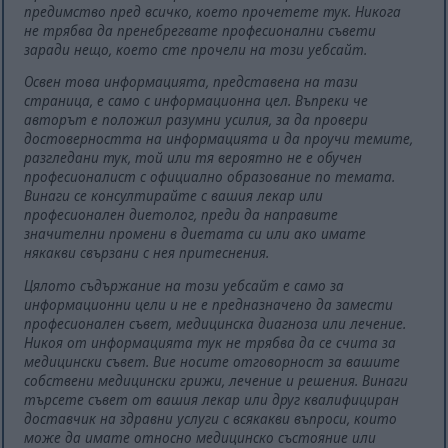
предимство пред всичко, което прочетете тук. Никога
не трябва да пренебрегвате професионални съвети
заради нещо, което сте прочели на този уебсайт.
Освен това информацията, представена на тази
страница, е само с информационна цел. Въпреки че
авторът е положил разумни усилия, за да провери
достоверността на информацията и да проучи темите,
разгледани тук, той или тя вероятно не е обучен
професионалист с официално образование по темата.
Винаги се консултирайте с вашия лекар или
професионален диетолог, преди да направите
значителни промени в диетата си или ако имате
някакви свързани с нея притеснения.
Цялото съдържание на този уебсайт е само за
информационни цели и не е предназначено да замести
професионален съвет, медицинска диагноза или лечение.
Никоя от информацията тук не трябва да се счита за
медицински съвет. Вие носите отговорност за вашите
собствени медицински грижи, лечение и решения. Винаги
търсете съвет от вашия лекар или друг квалифициран
доставчик на здравни услуги с всякакви въпроси, които
може да имате относно медицинско състояние или