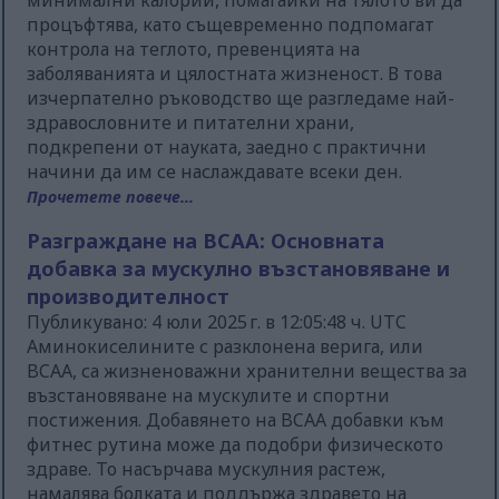
минимални калории, помагайки на тялото ви да
процъфтява, като същевременно подпомагат
контрола на теглото, превенцията на
заболяванията и цялостната жизненост. В това
изчерпателно ръководство ще разгледаме най-
здравословните и питателни храни,
подкрепени от науката, заедно с практични
начини да им се наслаждавате всеки ден.
Прочетете повече...
Разграждане на BCAA: Основната
добавка за мускулно възстановяване и
производителност
Публикувано: 4 юли 2025 г. в 12:05:48 ч. UTC
Аминокиселините с разклонена верига, или
BCAA, са жизненоважни хранителни вещества за
възстановяване на мускулите и спортни
постижения. Добавянето на BCAA добавки към
фитнес рутина може да подобри физическото
здраве. То насърчава мускулния растеж,
намалява болката и поддържа здравето на