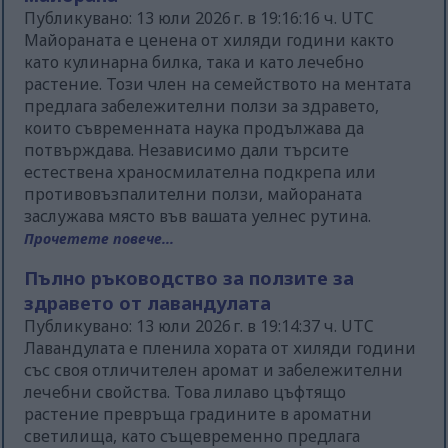
Публикувано: 13 юли 2026 г. в 19:16:16 ч. UTC
Майораната е ценена от хиляди години както
като кулинарна билка, така и като лечебно
растение. Този член на семейството на ментата
предлага забележителни ползи за здравето,
които съвременната наука продължава да
потвърждава. Независимо дали търсите
естествена храносмилателна подкрепа или
противовъзпалителни ползи, майораната
заслужава място във вашата уелнес рутина.
Прочетете повече...
Пълно ръководство за ползите за
здравето от лавандулата
Публикувано: 13 юли 2026 г. в 19:14:37 ч. UTC
Лавандулата е пленила хората от хиляди години
със своя отличителен аромат и забележителни
лечебни свойства. Това лилаво цъфтящо
растение превръща градините в ароматни
светилища, като същевременно предлага