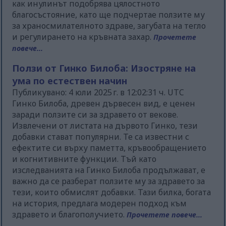
как инулинът подобрява цялостното
благосъстояние, като ще подчертае ползите му
за храносмилателното здраве, загубата на тегло
и регулирането на кръвната захар.
Прочетете
повече...
Ползи от Гинко Билоба: Изостряне на
ума по естествен начин
Публикувано: 4 юли 2025 г. в 12:02:31 ч. UTC
Гинко Билоба, древен дървесен вид, е ценен
заради ползите си за здравето от векове.
Извлечени от листата на дървото Гинко, тези
добавки стават популярни. Те са известни с
ефектите си върху паметта, кръвообращението
и когнитивните функции. Тъй като
изследванията на Гинко Билоба продължават, е
важно да се разберат ползите му за здравето за
тези, които обмислят добавки. Тази билка, богата
на история, предлага модерен подход към
здравето и благополучието.
Прочетете повече...