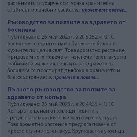
растението глухарче осигурява хранителна
стойност и лечебни свойства.
Прочетете повече...
Ръководство за ползите за здравето от
босилека
Публикувано: 26 май 2026 г. в 20:50:52 ч. UTC
Босилекът е една от най-обичаните билки в
кухните по целия свят. Това ароматно растение
придава много повече от изключителен вкус на
любимите ви ястия. Ползите за здравето от
босилека се простират дълбоко в храненето и
благосъстоянието.
Прочетете повече...
Пълното ръководство за ползите за
здравето от копъра
Публикувано: 26 май 2026 г. в 20:44:35 ч. UTC
Копърът е ценен от хиляди години в
средиземноморските и азиатските култури.
Това ароматно растение предлага повече от
просто отличителен вкус. Хрупкавата луковица,