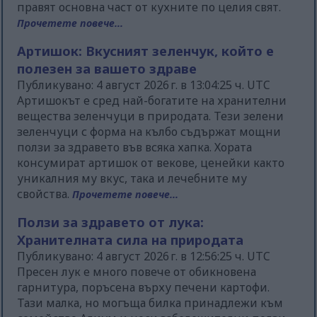
правят основна част от кухните по целия свят.
Прочетете повече...
Артишок: Вкусният зеленчук, който е
полезен за вашето здраве
Публикувано: 4 август 2026 г. в 13:04:25 ч. UTC
Артишокът е сред най-богатите на хранителни
вещества зеленчуци в природата. Тези зелени
зеленчуци с форма на кълбо съдържат мощни
ползи за здравето във всяка хапка. Хората
консумират артишок от векове, ценейки както
уникалния му вкус, така и лечебните му
свойства.
Прочетете повече...
Ползи за здравето от лука:
Хранителната сила на природата
Публикувано: 4 август 2026 г. в 12:56:25 ч. UTC
Пресен лук е много повече от обикновена
гарнитура, поръсена върху печени картофи.
Тази малка, но могъща билка принадлежи към