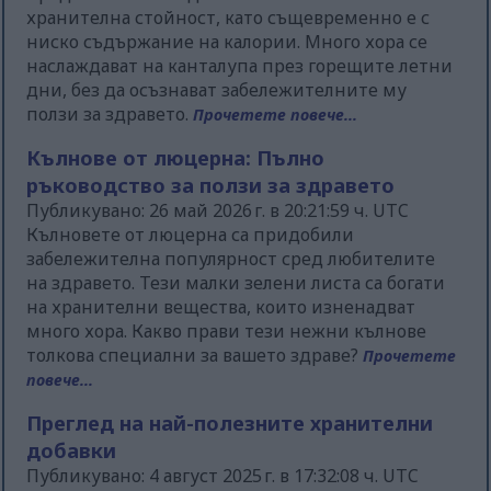
хранителна стойност, като същевременно е с
ниско съдържание на калории. Много хора се
наслаждават на канталупа през горещите летни
дни, без да осъзнават забележителните му
ползи за здравето.
Прочетете повече...
Кълнове от люцерна: Пълно
ръководство за ползи за здравето
Публикувано: 26 май 2026 г. в 20:21:59 ч. UTC
Кълновете от люцерна са придобили
забележителна популярност сред любителите
на здравето. Тези малки зелени листа са богати
на хранителни вещества, които изненадват
много хора. Какво прави тези нежни кълнове
толкова специални за вашето здраве?
Прочетете
повече...
Преглед на най-полезните хранителни
добавки
Публикувано: 4 август 2025 г. в 17:32:08 ч. UTC