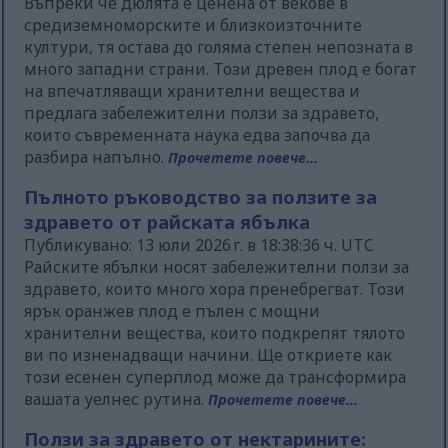
Въпреки че дюлята е ценена от векове в
средиземноморските и близкоизточните
култури, тя остава до голяма степен непозната в
много западни страни. Този древен плод е богат
на впечатляващи хранителни вещества и
предлага забележителни ползи за здравето,
които съвременната наука едва започва да
разбира напълно.
Прочетете повече...
Пълното ръководство за ползите за
здравето от райската ябълка
Публикувано: 13 юли 2026 г. в 18:38:36 ч. UTC
Райските ябълки носят забележителни ползи за
здравето, които много хора пренебрегват. Този
ярък оранжев плод е пълен с мощни
хранителни вещества, които подкрепят тялото
ви по изненадващи начини. Ще откриете как
този есенен суперплод може да трансформира
вашата уелнес рутина.
Прочетете повече...
Ползи за здравето от нектарините: