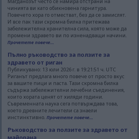
Магданозът често се намира отстрани на
чинията ви като обикновена гарнитура.
Повечето хора го отместват, без да се замислят.
И все пак тази скромна билка притежава
забележителна хранителна сила, която може да
промени здравето ви по изненадващи начини.
Прочетете повече...
Пълно ръководство за ползите за
здравето от риган
Публикувано: 13 юли 2026 г. в 19:21:51 ч. UTC
Риганът предлага много повече от просто вкус
за вашите пици и паста. Тази скромна билка
съдържа забележителни лечебни съединения,
които хората ценят от хиляди години.
Съвременната наука сега потвърждава това,
което древните лечители са знаели
инстинктивно.
Прочетете повече...
Ръководство за ползите за здравето от
майорана