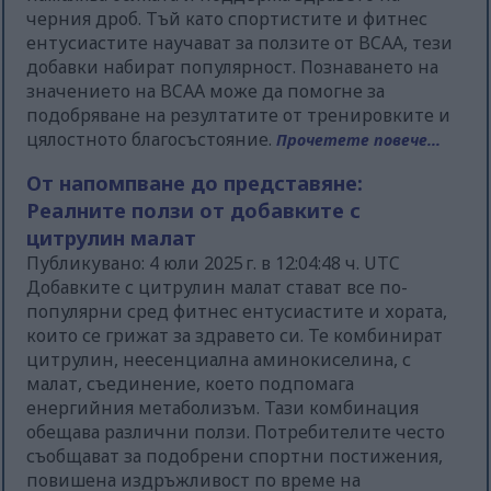
черния дроб. Тъй като спортистите и фитнес
ентусиастите научават за ползите от BCAA, тези
добавки набират популярност. Познаването на
значението на BCAA може да помогне за
подобряване на резултатите от тренировките и
цялостното благосъстояние.
Прочетете повече...
От напомпване до представяне:
Реалните ползи от добавките с
цитрулин малат
Публикувано: 4 юли 2025 г. в 12:04:48 ч. UTC
Добавките с цитрулин малат стават все по-
популярни сред фитнес ентусиастите и хората,
които се грижат за здравето си. Те комбинират
цитрулин, неесенциална аминокиселина, с
малат, съединение, което подпомага
енергийния метаболизъм. Тази комбинация
обещава различни ползи. Потребителите често
съобщават за подобрени спортни постижения,
повишена издръжливост по време на