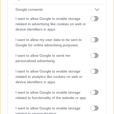
Тези тънки зелени стъбла, които стоят в
хладилника ви, може би са едни от най-
Google consents
недооценените суперхрани във вашата кухня.
I want to allow Google to enable storage
Зеленият лук, известен още като зелен лук или
related to advertising like cookies on web or
пролетен лук, е изпълнен с изненадваща
device identifiers in apps.
хранителна стойност, която далеч надхвърля
ролята му на обикновена гарнитура. Независимо
I want to allow my user data to be sent to
дали го добавяте към сутрешните си яйца или го
Google for online advertising purposes.
поръсвате върху юфка, тези универсални
зеленчуци от семейство лук предлагат
I want to allow Google to send me
забележителни ползи за здравето, които
personalized advertising.
заслужават вашето внимание.
Прочетете повече...
I want to allow Google to enable storage
Пълно ръководство за ползите за
related to analytics like cookies on web or
здравето от градинския чай
device identifiers in apps.
Публикувано: 13 юли 2026 г. в 19:05:32 ч. UTC
I want to allow Google to enable storage
Градинският чай е ценен от хиляди години.
related to functionality of the website or app.
Древните цивилизации са използвали тази
мощна билка за лечение и духовни практики.
I want to allow Google to enable storage
Днес съвременната наука потвърждава това,
related to personalization.