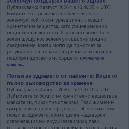
зеленчук поддържа вашето здраве
Публикувано: 4 август 2026 г. в 13:49:55 ч. UTC
Бамята се откроява като забележителен
зеленчук, който осигурява впечатляващи
хранителни вещества, като същевременно
подпомага цялостното благосъстояние. Този
зелен шушулков зеленчук съдържа мощни
съединения, които могат да помогнат за
регулиране на нивата на кръвната захар и да
подобрят здравето на сърцето.
Прочетете
повече...
Ползи за здравето от лаймите: Вашето
пълно ръководство за хранене
Публикувано: 4 август 2026 г. в 13:47:10 ч. UTC
Лаймовете са богати на хранителни вещества в
малката си, пикантна опаковка. Тези жизнени
цитрусови плодове предлагат забележителни
ползи за здравето, които далеч надхвърлят
освежаващия им вкус. Независимо дали
изстискате пресен сок от лайм в сутрешната си