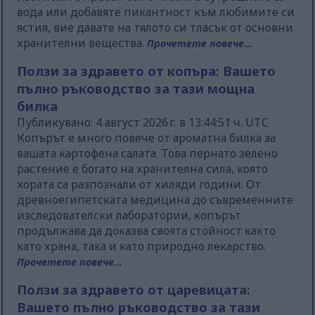
вода или добавяте пикантност към любимите си
ястия, вие давате на тялото си тласък от основни
хранителни вещества.
Прочетете повече...
Ползи за здравето от копъра: Вашето
пълно ръководство за тази мощна
билка
Публикувано: 4 август 2026 г. в 13:44:51 ч. UTC
Копърът е много повече от ароматна билка за
вашата картофена салата. Това пернато зелено
растение е богато на хранителна сила, която
хората са разпознали от хиляди години. От
древноегипетската медицина до съвременните
изследователски лаборатории, копърът
продължава да доказва своята стойност както
като храна, така и като природно лекарство.
Прочетете повече...
Ползи за здравето от царевицата:
Вашето пълно ръководство за тази