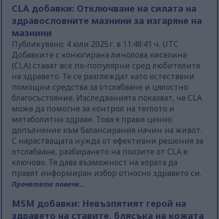
CLA добавки: Отключване на силата на
здравословните мазнини за изгаряне на
мазнини
Публикувано: 4 юли 2025 г. в 11:48:41 ч. UTC
Добавките с конюгирана линолова киселина
(CLA) стават все по-популярни сред любителите
на здравето. Те се разглеждат като естествени
помощни средства за отслабване и цялостно
благосъстояние. Изследванията показват, че CLA
може да помогне за контрол на теглото и
метаболитно здраве. Това я прави ценно
допълнение към балансирания начин на живот.
С нарастващата нужда от ефективни решения за
отслабване, разбирането на ползите от CLA е
ключово. Тя дава възможност на хората да
правят информиран избор относно здравето си.
Прочетете повече...
MSM добавки: Невъзпятият герой на
здравето на ставите, блясъка на кожата