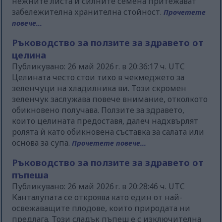
нежните листа и силните семена притежават
забележителна хранителна стойност.
Прочетете
повече...
Ръководство за ползите за здравето от
целина
Публикувано: 26 май 2026 г. в 20:36:17 ч. UTC
Целината често стои тихо в чекмеджето за
зеленчуци на хладилника ви. Този скромен
зеленчук заслужава повече внимание, отколкото
обикновено получава. Ползите за здравето,
които целината предоставя, далеч надхвърлят
ролята ѝ като обикновена съставка за салата или
основа за супа.
Прочетете повече...
Ръководство за ползите за здравето от
пъпеша
Публикувано: 26 май 2026 г. в 20:28:46 ч. UTC
Канталупата се откроява като един от най-
освежаващите плодове, които природата ни
предлага. Този сладък пъпеш е с изключителна