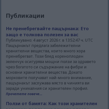
Публикации
Не пренебрегвайте пащърнака: Ето
защо е толкова полезен за вас
Публикувано: 4 август 2026 г. в 13:52:47 ч. UTC
Пащърнакът предлага забележителни
хранителни вещества, които много хора
пренебрегват. Този блед кореноплоден
зеленчук осигурява мощни ползи за здравето
чрез богатото си съдържание на фибри и
основни хранителни вещества. Докато
морковите получават най-много внимание,
пащърнакът заслужава място в чинията ви
заради уникалния си хранителен профил.
Прочетете повече...
Ползи от бамята: Как този хранителен