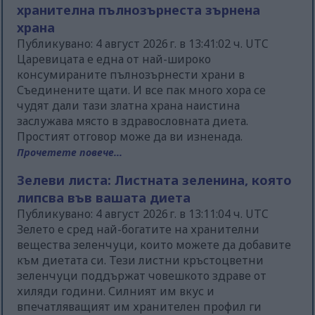
хранителна пълнозърнеста зърнена
храна
Публикувано: 4 август 2026 г. в 13:41:02 ч. UTC
Царевицата е една от най-широко
консумираните пълнозърнести храни в
Съединените щати. И все пак много хора се
чудят дали тази златна храна наистина
заслужава място в здравословната диета.
Простият отговор може да ви изненада.
Прочетете повече...
Зелеви листа: Листната зеленина, която
липсва във вашата диета
Публикувано: 4 август 2026 г. в 13:11:04 ч. UTC
Зелето е сред най-богатите на хранителни
вещества зеленчуци, които можете да добавите
към диетата си. Тези листни кръстоцветни
зеленчуци поддържат човешкото здраве от
хиляди години. Силният им вкус и
впечатляващият им хранителен профил ги