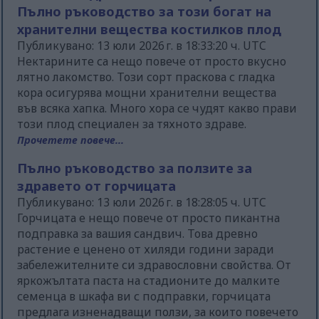
Пълно ръководство за този богат на
хранителни вещества костилков плод
Публикувано: 13 юли 2026 г. в 18:33:20 ч. UTC
Нектарините са нещо повече от просто вкусно
лятно лакомство. Този сорт праскова с гладка
кора осигурява мощни хранителни вещества
във всяка хапка. Много хора се чудят какво прави
този плод специален за тяхното здраве.
Прочетете повече...
Пълно ръководство за ползите за
здравето от горчицата
Публикувано: 13 юли 2026 г. в 18:28:05 ч. UTC
Горчицата е нещо повече от просто пикантна
подправка за вашия сандвич. Това древно
растение е ценено от хиляди години заради
забележителните си здравословни свойства. От
яркожълтата паста на стадионите до малките
семенца в шкафа ви с подправки, горчицата
предлага изненадващи ползи, за които повечето