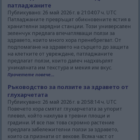
патладжаните
Публикувано: 26 май 2026 г. в 21:04:07 ч. UTC
Патладжаните превръщат обикновените ястия в
хранителни зарядни станции. Този универсален
зеленчук предлага впечатляващи ползи за
здравето, които много хора пренебрегват. От
подпомагане на здравето на сърцето до защита
на клетките от увреждане, патладжаните
предлагат ползи, които далеч надхвърлят
уникалната им текстура и мекия им вкус.
Прочетете повече...
Ръководство за ползите за здравето от
глухарчетата
Публикувано: 26 май 2026 г. в 20:58:14 ч. UTC
Повечето хора смятат глухарчетата за упорит
плевел, който нахлува в тревни площи и
градини. И все пак това скромно растение
предлага забележителни ползи за здравето,
които са признати от векове. Всяка част от