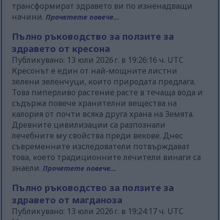
трансформират здравето ви по изненадващи
начини.
Прочетете повече...
Пълно ръководство за ползите за
здравето от кресона
Публикувано: 13 юли 2026 г. в 19:26:16 ч. UTC
Кресонът е един от най-мощните листни
зелени зеленчуци, които природата предлага.
Това пиперливо растение расте в течаща вода и
съдържа повече хранителни вещества на
калория от почти всяка друга храна на Земята.
Древните цивилизации са разпознали
лечебните му свойства преди векове. Днес
съвременните изследователи потвърждават
това, което традиционните лечители винаги са
знаели.
Прочетете повече...
Пълно ръководство за ползите за
здравето от магданоза
Публикувано: 13 юли 2026 г. в 19:24:17 ч. UTC