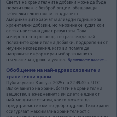
Светът на хранителните добавки може да бъде
поразителен, с безброй опции, обещаващи
забележителни ползи за здравето.
Американците харчат милиарди годишно за
хранителни добавки, но мнозина се чудят кои
от тях наистина дават резултати. Това
изчерпателно ръководство разглежда най-
полезните хранителни добавки, подкрепени от
научни изследвания, като ви помага да
направите информиран избор за вашето
пътуване за здраве и уелнес.
Прочетете повече...
Обобщение на най-здравословните и
хранителни храни
Публикувано: 3 август 2025 г. в 22:49:40 ч. UTC
Включването на храни, богати на хранителни
вещества, в ежедневната ви диета е една от
най-мощните стъпки, които можете да
предприемете към по-добро здраве. Тези храни
осигуряват максимална хранителност с