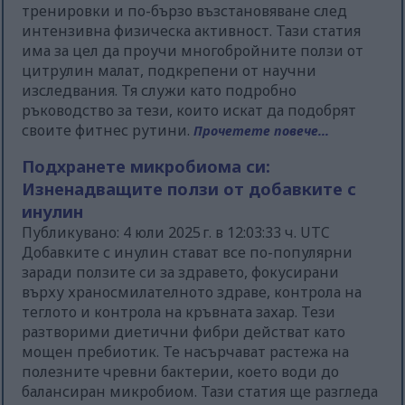
тренировки и по-бързо възстановяване след
интензивна физическа активност. Тази статия
има за цел да проучи многобройните ползи от
цитрулин малат, подкрепени от научни
изследвания. Тя служи като подробно
ръководство за тези, които искат да подобрят
своите фитнес рутини.
Прочетете повече...
Подхранете микробиома си:
Изненадващите ползи от добавките с
инулин
Публикувано: 4 юли 2025 г. в 12:03:33 ч. UTC
Добавките с инулин стават все по-популярни
заради ползите си за здравето, фокусирани
върху храносмилателното здраве, контрола на
теглото и контрола на кръвната захар. Тези
разтворими диетични фибри действат като
мощен пребиотик. Те насърчават растежа на
полезните чревни бактерии, което води до
балансиран микробиом. Тази статия ще разгледа