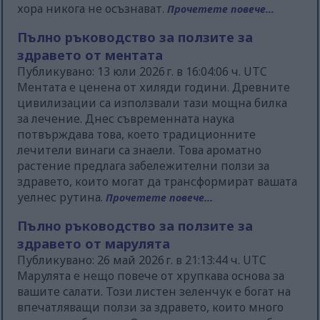
хора никога не осъзнават.
Прочетете повече...
Пълно ръководство за ползите за
здравето от ментата
Публикувано: 13 юли 2026 г. в 16:04:06 ч. UTC
Ментата е ценена от хиляди години. Древните
цивилизации са използвали тази мощна билка
за лечение. Днес съвременната наука
потвърждава това, което традиционните
лечители винаги са знаели. Това ароматно
растение предлага забележителни ползи за
здравето, които могат да трансформират вашата
уелнес рутина.
Прочетете повече...
Пълно ръководство за ползите за
здравето от марулята
Публикувано: 26 май 2026 г. в 21:13:44 ч. UTC
Марулята е нещо повече от хрупкава основа за
вашите салати. Този листен зеленчук е богат на
впечатляващи ползи за здравето, които много