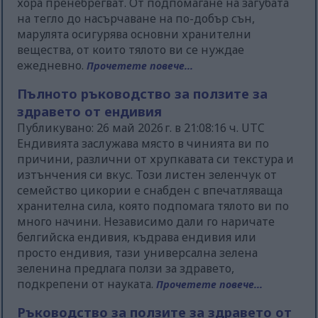
хора пренебрегват. От подпомагане на загубата
на тегло до насърчаване на по-добър сън,
марулята осигурява основни хранителни
вещества, от които тялото ви се нуждае
ежедневно.
Прочетете повече...
Пълното ръководство за ползите за
здравето от ендивия
Публикувано: 26 май 2026 г. в 21:08:16 ч. UTC
Ендивията заслужава място в чинията ви по
причини, различни от хрупкавата си текстура и
изтънчения си вкус. Този листен зеленчук от
семейство цикории е снабден с впечатляваща
хранителна сила, която подпомага тялото ви по
много начини. Независимо дали го наричате
белгийска ендивия, къдрава ендивия или
просто ендивия, тази универсална зелена
зеленина предлага ползи за здравето,
подкрепени от науката.
Прочетете повече...
Ръководство за ползите за здравето от