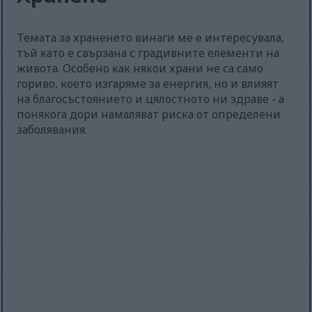
Темата за храненето винаги ме е интересувала,
тъй като е свързана с градивните елементи на
живота. Особено как някои храни не са само
гориво, което изгаряме за енергия, но и влияят
на благосъстоянието и цялостното ни здраве - а
понякога дори намаляват риска от определени
заболявания.