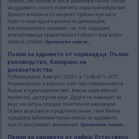
семейство Алиум и носи забележителни ползи
за здравето, които повечето хора пренебрегват.
Докато мнозина отхвърлят пресен лук като
просто още една кухненска декорация,
изследванията показват, че той съдържа
впечатляваща хранителна стойност във всяко
зелено стъбло.
Прочетете повече...
Ползи за здравето от кориандър: Пълно
ръководство, базирано на
доказателства
Публикувано: 4 август 2026 г. в 12:46:47 ч. UTC
Кориандърът е една от най-противоречивите
билки в кулинарния свят. Някои хора обичат
яркия му, цитрусов вкус. Други го намират за
вкус на сапун поради генетични вариации.
Освен вкусовите предпочитания, тази билка
предлага забележителни ползи за здравето,
които заслужават внимание.
Прочетете повече...
Ползи за здравето от лайка: Естествено