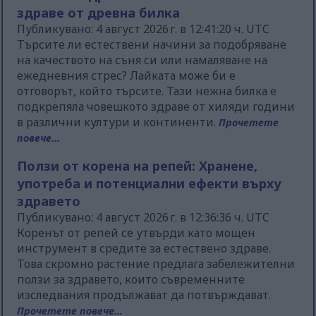
здраве от древна билка
Публикувано: 4 август 2026 г. в 12:41:20 ч. UTC
Търсите ли естествени начини за подобряване
на качеството на съня си или намаляване на
ежедневния стрес? Лайката може би е
отговорът, който търсите. Тази нежна билка е
подкрепяла човешкото здраве от хиляди години
в различни култури и континенти.
Прочетете
повече...
Ползи от корена на репей: Хранене,
употреба и потенциални ефекти върху
здравето
Публикувано: 4 август 2026 г. в 12:36:36 ч. UTC
Коренът от репей се утвърди като мощен
инструмент в средите за естествено здраве.
Това скромно растение предлага забележителни
ползи за здравето, които съвременните
изследвания продължават да потвърждават.
Прочетете повече...