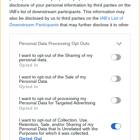
на вашите ястия. Ползите за здравето от
disclosure of your personal information by third parties on the
естрагона се простират от подпомагане на
IAB’s list of downstream participants. This information may
храносмилателната система до подпомагане на
also be disclosed by us to third parties on the
IAB’s List of
регулирането на нивата на кръвната захар.
Downstream Participants
that may further disclose it to other
Прочетете повече...
third parties.
Ръководство за ползите за здравето от
Please note that this website/app uses one or more Google
Personal Data Processing Opt Outs
пшеничната трева
services and may gather and store information including but
Публикувано: 13 юли 2026 г. в 19:08:50 ч. UTC
not limited to your visit or usage behaviour. You may click to
I want to opt-out of the Sharing of my
personal data.
Пшеничната трева се утвърди като
grant or deny consent to Google and its third-party tags to
Opted In
use your data for below specified purposes in below Google
емблематичен продукт в света на
consent section.
здравословните храни. Тази млада трева от
I want to opt-out of the Sale of my
Personal Data.
пшеничното растение съдържа забележителна
Opted In
хранителна стойност във всяко яркозелено
стръкче. Хора в Съединените щати откриват
I want to opt-out of processing my
Personal Data for Targeted Advertising.
това, което ентусиастите на уелнес знаят от
Opted In
десетилетия.
Прочетете повече...
I want to opt-out of Collection, Use,
Пълното ръководство за ползите за
Retention, Sale, and/or Sharing of my
Personal Data that Is Unrelated with the
здравето от зеления лук
Purposes for which it was collected.
Публикувано: 13 юли 2026 г. в 19:07:30 ч. UTC
Opted Out