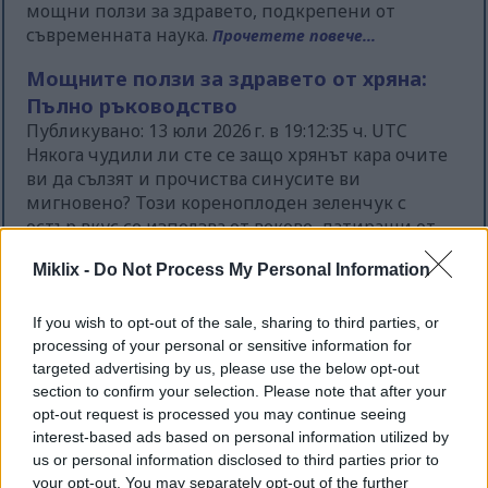
мощни ползи за здравето, подкрепени от
съвременната наука.
Прочетете повече...
Мощните ползи за здравето от хряна:
Пълно ръководство
Публикувано: 13 юли 2026 г. в 19:12:35 ч. UTC
Някога чудили ли сте се защо хрянът кара очите
ви да сълзят и прочиства синусите ви
мигновено? Този кореноплоден зеленчук с
остър вкус се използва от векове, датиращи от
Средновековието, не само като пикантна
Miklix -
Do Not Process My Personal Information
подправка, но и като мощно лечебно растение.
Прочетете повече...
If you wish to opt-out of the sale, sharing to third parties, or
Ръководство за ползите за здравето от
processing of your personal or sensitive information for
естрагон
targeted advertising by us, please use the below opt-out
section to confirm your selection. Please note that after your
Публикувано: 13 юли 2026 г. в 19:10:40 ч. UTC
opt-out request is processed you may continue seeing
Естрагонът е една от най-недооценените билки
interest-based ads based on personal information utilized by
в кухните по целия свят. Това ароматно
us or personal information disclosed to third parties prior to
растение придава много повече от приятен вкус
your opt-out. You may separately opt-out of the further