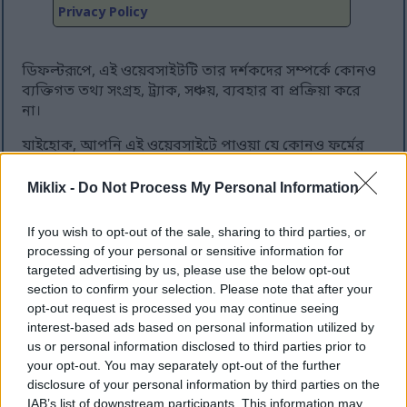
Privacy Policy
ডিফল্টরূপে, এই ওয়েবসাইটটি তার দর্শকদের সম্পর্কে কোনও
ব্যক্তিগত তথ্য সংগ্রহ, ট্র্যাক, সঞ্চয়, ব্যবহার বা প্রক্রিয়া করে
না।
যাইহোক, আপনি এই ওয়েবসাইটে পাওয়া যে কোনও ফর্মের
মাধ্যমে জমা দিতে চান এমন কোনও এবং সমস্ত তথ্য সার্ভারে
সংরক্ষণ করা যেতে পারে এবং সম্ভবত আমার নিয়ন্ত্রণাধীন
Miklix -
Do Not Process My Personal Information
অন্যান্য কম্পিউটার সিস্টেমে অনির্দিষ্টকালের জন্য স্থানান্তরিত
হতে পারে, যদি না নির্দিষ্টভাবে প্রশ্নযুক্ত পৃথক পৃষ্ঠায় অন্যথায়
If you wish to opt-out of the sale, sharing to third parties, or
বলা হয়।
processing of your personal or sensitive information for
targeted advertising by us, please use the below opt-out
আমি যুক্তিসঙ্গত সময়ের মধ্যে কোনও ব্যক্তিগত তথ্য মুছে
section to confirm your selection. Please note that after your
ফেলার সমস্ত অনুরোধকে সম্মান করব (যেমন আপনার ভুলে
opt-out request is processed you may continue seeing
যাওয়ার অধিকার), তবে দয়া করে আপনি কী ধরণের তথ্য
interest-based ads based on personal information utilized by
জমা দিতে চান তা বিবেচনা করুন এবং সংবেদনশীল তথ্য জমা
us or personal information disclosed to third parties prior to
দেওয়া এড়াতে চেষ্টা করুন।
your opt-out. You may separately opt-out of the further
disclosure of your personal information by third parties on the
আমি তৃতীয় পক্ষের কাছে জমা দেওয়া তথ্য দেব না বা বিক্রি
IAB’s list of downstream participants. This information may