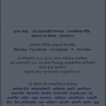
related to security, including authentication
functionality and fraud prevention, and other
user protection.
প্রথম পাতা
-
এই ওয়েবসাইট সম্পর্কে
-
গোপনীয়তা নীতি
-
আরএসএস ফিডস
-
যোগাযোগ
সোশ্যাল মিডিয়া (শুধুমাত্র ইংরেজি):
Bluesky
-
Facebook
-
Instagram
-
X
-
YouTube
© কপিরাইট 2015-2026. সকল অধিকার সংরক্ষিত।
এই ওয়েবসাইট এবং এর সমস্ত বিষয়বস্তু আন্তর্জাতিক কপিরাইট
আইন দ্বারা সুরক্ষিত।
অনুমতি ছাড়া পুনরুৎপাদন অনুমোদিত নয়।
এই পৃষ্ঠাটি এই ভাষাগুলিতেও উপলব্ধ:
আইসল্যান্ডীয়
-
আজারবাইজানি
-
আফ্রিকান্স
-
আরবি
-
আর্মেনিয়ান
-
আলবেনীয়
-
ইউক্রেনীয়
-
ইতালীয়
-
ইন্দোনেশীয়
-
ইংরেজি (মূল)
-
উর্দু
-
এস্তোনীয়
-
ওড়িয়া
-
কন্নড়
-
কাতালান
-
কোরিয়ান
-
ক্রোয়েশিয়ান
-
গুজরাটি
-
গ্রীক
-
চীনা (ঐতিহ্যবাহী)
-
চেক
-
জর্জিয়ান
-
জাপানি
-
জাভানি
-
জার্মান
-
জুলু