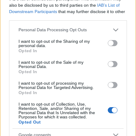
করব না, যদি না তথ্যটি নিজেই, যেভাবে এটি জমা দেওয়া
also be disclosed by us to third parties on the
IAB’s List of
হয়েছিল, বা এটি জমা দেওয়ার পিছনে আপাত উদ্দেশ্য
Downstream Participants
that may further disclose it to other
সম্পূর্ণরূপে অবৈধ বলে মনে হয়, সেক্ষেত্রে আমি এটি আইন
third parties.
প্রয়োগকারী কর্তৃপক্ষের কাছে হস্তান্তর করতে পারি এবং করব।
Please note that this website/app uses one or more Google
Personal Data Processing Opt Outs
প্রযুক্তিগত তথ্য, যেমন আইপি ঠিকানা, ব্রাউজার সংস্করণ এবং
services and may gather and store information including but
দেখার সময় স্ট্যান্ডার্ড অপারেশনগুলির অংশ হিসাবে ওয়েব
not limited to your visit or usage behaviour. You may click to
I want to opt-out of the Sharing of my
personal data.
সার্ভার দ্বারা লগ ইন করা হয়। এই লগগুলি 30 দিন পর্যন্ত রাখা
grant or deny consent to Google and its third-party tags to
Opted In
হয় এবং সাধারণত সন্দেহজনক অপব্যবহার বা অন্যান্য দূষিত
use your data for below specified purposes in below Google
ক্রিয়াকলাপের ক্ষেত্রে পর্যালোচনা করা হয়।
consent section.
I want to opt-out of the Sale of my
Personal Data.
Opted In
জায়গায় একটি সাধারণ পৃষ্ঠা কাউন্টারও রয়েছে, যা সাইটের
প্রতিটি পৃষ্ঠায় ভিজিটের সংখ্যা গণনা করে। এই কাউন্টারটি
I want to opt-out of processing my
দর্শনার্থী সম্পর্কে কোনও তথ্য লগ করে না, এটি কেবল একটি
Personal Data for Targeted Advertising.
ভিজিট ঘটলে একটি সংখ্যা বৃদ্ধি করে। কোন পৃষ্ঠাগুলি
Opted In
সর্বাধিক জনপ্রিয় সে সম্পর্কে আমাকে ধারণা দেওয়া ছাড়া এটি
I want to opt-out of Collection, Use,
অন্য কোনও উদ্দেশ্য সাধন করে না।
Retention, Sale, and/or Sharing of my
Personal Data that Is Unrelated with the
ওয়েবসাইটটি পরিসংখ্যান এবং বিজ্ঞাপনের জন্য তৃতীয় পক্ষের
Purposes for which it was collected.
Opted Out
ইন্টিগ্রেশন ব্যবহার করে (Google দ্বারা সরবরাহিত), যা
আমার নিয়ন্ত্রণের বাইরে ব্যক্তিগত তথ্য পরিচালনা করতে
Google consents