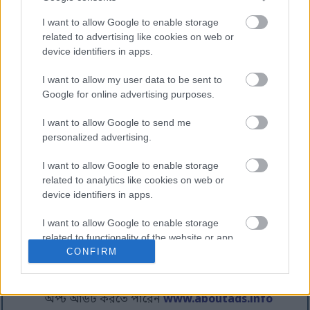
পারে। যদি আপনার এলাকায় প্রয়োজন হয় তবে প্রথমে
ওয়েবসাইটে প্রবেশের সময় আপনাকে এটি গ্রহণ বা প্রত্যাখ্যান
I want to allow Google to enable storage
করার বিকল্প উপস্থাপন করা উচিত।
related to advertising like cookies on web or
device identifiers in apps.
বিশেষত, Google এর প্রয়োজন যে নিম্নলিখিত তথ্য এখানে
স্পষ্টভাবে উপলব্ধ করা উচিত:
I want to allow my user data to be sent to
Google for online advertising purposes.
Google সহ তৃতীয় পক্ষের বিক্রেতারা ব্যবহারকারীদের
এই ওয়েবসাইট বা অন্যান্য ওয়েবসাইটগুলিতে পূর্ববর্তী
I want to allow Google to send me
পরিদর্শনের উপর ভিত্তি করে বিজ্ঞাপন পরিবেশন করতে
personalized advertising.
কুকিজ ব্যবহার করে।
Google এর বিজ্ঞাপন কুকিজের ব্যবহার এটি এবং তার
I want to allow Google to enable storage
অংশীদারদের এই সাইট এবং / অথবা ইন্টারনেটের
related to analytics like cookies on web or
অন্যান্য সাইটগুলিতে তাদের পরিদর্শনের উপর ভিত্তি
device identifiers in apps.
করে ব্যবহারকারীদের বিজ্ঞাপন পরিবেশন করতে সক্ষম
করে।
I want to allow Google to enable storage
ব্যবহারকারীরা
বিজ্ঞাপন সেটিংসে
গিয়ে ব্যক্তিগতকৃত
related to functionality of the website or app.
CONFIRM
বিজ্ঞাপন থেকে অপ্ট আউট করতে পারেন।
I want to allow Google to enable storage
বিকল্পভাবে, ব্যবহারকারীরা ব্যক্তিগতকৃত বিজ্ঞাপনের
related to personalization.
জন্য তৃতীয় পক্ষের বিক্রেতার কুকিজ ব্যবহার থেকে
অপ্ট আউট করতে পারেন
www.aboutads.info
I want to allow Google to enable storage