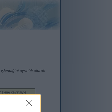
 işlendiğini ayrıntılı olarak
.
akine çevirisiyle
bu nedenle hatalar
z: