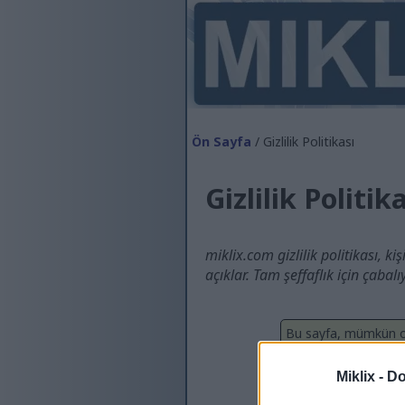
Ön Sayfa
/ Gizlilik Politikası
Gizlilik Politik
miklix.com gizlilik politikası, ki
açıklar. Tam şeffaflık için çabal
Bu sayfa, mümkün old
çevrilmiştir. Ne yazı
meydana gelebilir. Te
Miklix -
Do
Privacy Policy