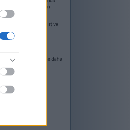
u sayaç, ziyaretçi hakkında
Bana hangi sayfaların en
ogle tarafından sağlanır) ve
se, web sitesine ilk
eya diğer web sitelerine daha
 bu siteye ve/veya
çebilirler.
araf bir satıcının