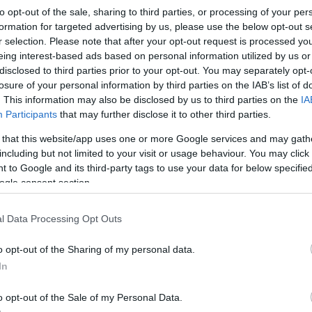
to opt-out of the sale, sharing to third parties, or processing of your per
formation for targeted advertising by us, please use the below opt-out s
si ziyaretçileri hakkında hiçbir kişisel bilgi toplamaz, izl
r selection. Please note that after your opt-out request is processed y
eing interest-based ads based on personal information utilized by us or
disclosed to third parties prior to your opt-out. You may separately opt-
an herhangi bir form aracılığıyla göndermeyi seçtiğiniz tüm 
losure of your personal information by third parties on the IAB’s list of
 sürece sunucuda saklanabilir ve muhtemelen kontrolüm altın
. This information may also be disclosed by us to third parties on the
IA
tarılabilir.
Participants
that may further disclose it to other third parties.
 that this website/app uses one or more Google services and may gath
hangi bir kişisel bilgiyi kaldırmaya yönelik tüm talepleriniz
including but not limited to your visit or usage behaviour. You may click 
fen ne tür bilgiler göndermeyi seçtiğinizi göz önünde bulun
 to Google and its third-party tags to use your data for below specifi
şın.
ogle consent section.
taraflara vermeyeceğim veya satmayacağım, ancak bilginin k
iyet açıkça yasadışı görünüyorsa, bu durumda bilgileri koll
l Data Processing Opt Outs
o opt-out of the Sharing of my personal data.
ziyaret saati gibi teknik bilgiler, standart işlemlerin bir p
In
nlükler 30 güne kadar saklanır ve normalde yalnızca şüpheli
a incelenir.
o opt-out of the Sale of my Personal Data.