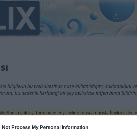
ası
şisel bilgilerin bu web sitesinde nasıl kullanıldığını, saklandığını ve
ıyorum, bu nedenle herhangi bir şey belirsizse lütfen bana bildirin
uğunca çok kişi tarafından erişilebilir olması amacıyla İngilizce'den m
k ki, makine çevirisi henüz mükemmelleştirilmiş bir teknoloji değildir, 
rcih ederseniz, orijinal İngilizce versiyonu buradan görüntüleyebilirsini
 Not Process My Personal Information