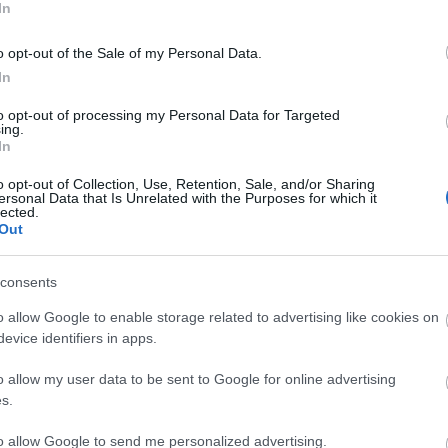
ogovi se čuvaju do 30 dana i obično se pregledaju samo u sl
In
o opt-out of the Sale of my Personal Data.
jač stranica, koji broji broj poseta svakoj stranici na sajtu
In
cu, on samo povećava broj kada se poseta desi. Ne služi nij
ice su najpopularnije.
to opt-out of processing my Personal Data for Targeted
ing.
h strana za statistiku i oglašavanje (koje pruža Google), koje
In
su van moje kontrole. Ako je to zahtevano u vašem području,
dbijete ovo prilikom prvog ulaska na sajt.
o opt-out of Collection, Use, Retention, Sale, and/or Sharing
ersonal Data that Is Unrelated with the Purposes for which it
lected.
ledeće informacije budu eksplicitno dostupne ovde:
Out
a, uključujući Google, koriste kolačiće za prikazivanje ogla
consents
jtu ili drugim sajtovima.
lačića za oglašavanje omogućava njemu i njegovim partneri
o allow Google to enable storage related to advertising like cookies on
jihovih poseta ovom sajtu i/ili drugim sajtovima na Internet
evice identifiers in apps.
djave od personalizovanih oglasa posetom
Postavke oglasa
.
 mogu da se odjave od upotrebe kolačića od strane dobavljača
o allow my user data to be sent to Google for online advertising
avanje posetom
www.aboutads.info
s.
to allow Google to send me personalized advertising.