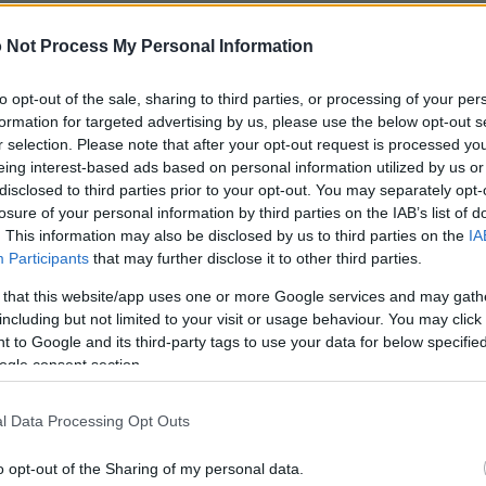
 Not Process My Personal Information
e prikuplja, prati, čuva, koristi ili obrađuje bilo kakve lič
to opt-out of the sale, sharing to third parties, or processing of your per
formation for targeted advertising by us, please use the below opt-out s
e odlučite da pošaljete putem bilo kog obrasca na ovom saj
r selection. Please note that after your opt-out request is processed y
e na druge računarske sisteme pod mojom kontrolom na neo
eing interest-based ads based on personal information utilized by us or
a pojedinačnoj stranici u pitanju.
disclosed to third parties prior to your opt-out. You may separately opt-
losure of your personal information by third parties on the IAB’s list of
anjanje bilo kakvih ličnih informacija u razumnom vremensk
. This information may also be disclosed by us to third parties on the
IA
 molim da takođe razmislite koje informacije odlučite da poš
Participants
that may further disclose it to other third parties.
 that this website/app uses one or more Google services and may gath
stavljene informacije trećim stranama, osim ako same inform
including but not limited to your visit or usage behaviour. You may click 
 iza slanja, ne deluju kao potpuno nezakonite, u kom slučaj
 to Google and its third-party tags to use your data for below specifi
ona.
ogle consent section.
azane na ovom sajtu su hostovane lokalno na ovom serveru 
itanju.
l Data Processing Opt Outs
 su IP adresa, verzija pregledača i vreme posete, beleže se
o opt-out of the Sharing of my personal data.