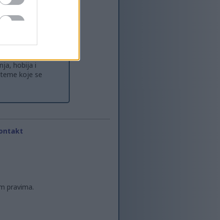
stva kao
je zaposlen sa
ada ne bloguje, on
ja, hobija i
e teme koje se
ontakt
im pravima.