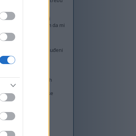
učaju sumnje na zloupotrebu
. Ovaj brojač ne beleži
ednoj drugoj svrsi osim da mi
 mogu obrađivati lične
 trebali biste biti ponuđeni
sa na osnovu prethodnih
ma da prikazuju oglase
u.
 treće strane za