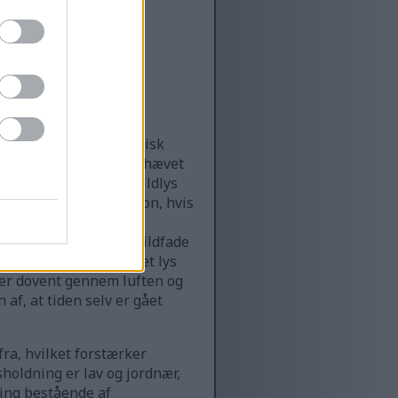
 et hævet, let isometrisk
 er trukket tilbage og hævet
ur af sten, skygge og ildlys
af århundreders erosion, hvis
melt dyr. Ru stenmure
n nedenfor. Spredte ildfade
er af varmt, ravfarvet lys
ver dovent gennem luften og
af, at tiden selv er gået
fra, hvilket forstærker
holdning er lav og jordnær,
ning bestående af