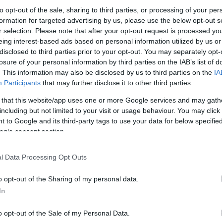
to opt-out of the sale, sharing to third parties, or processing of your per
formation for targeted advertising by us, please use the below opt-out s
r selection. Please note that after your opt-out request is processed y
eing interest-based ads based on personal information utilized by us or
disclosed to third parties prior to your opt-out. You may separately opt-
losure of your personal information by third parties on the IAB’s list of
. This information may also be disclosed by us to third parties on the
IA
oner af dette billede
Participants
that may further disclose it to other third parties.
 that this website/app uses one or more Google services and may gath
loades nedenfor, er mindre komprimerede og har højere oplø
including but not limited to your visit or usage behaviour. You may click 
r er indlejret i artikler og sider på dette websted, som er m
 to Google and its third-party tags to use your data for below specifi
båndbreddeforbruget.
ogle consent section.
536 x 1,024)
l Data Processing Opt Outs
o opt-out of the Sharing of my personal data.
In
o opt-out of the Sale of my Personal Data.