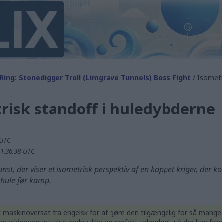
Ring: Stonedigger Troll (Limgrave Tunnels) Boss Fight
/ Isometr
trisk standoff i huledybderne
 UTC
21.36.38 UTC
unst, der viser et isometrisk perspektiv af en kappet kriger, der k
t hule før kamp.
t maskinoversat fra engelsk for at gøre den tilgængelig for så man
 maskinoversættelse endnu ikke en perfekt teknologi, så der kan for