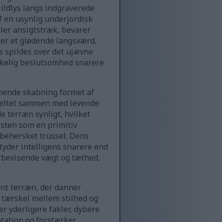
ildlys langs indgraverede
f en usynlig underjordisk
uler ansigtstræk, bevarer
er et glødende langsværd,
ys spildes over det ujævne
okkelig beslutsomhed snarere
nende skabning formet af
 smeltet sammen med levende
 terræn synligt, hvilket
sten som en primitiv
 behersket trussel. Dens
yder intelligens snarere end
erbevisende vægt og tæthed,
vnt terræn, der danner
 tærskel mellem stilhed og
 yderligere fakler, dybere
tation og forstærker