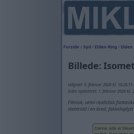
Forside
/
Spil
/
Elden Ring
/
Elden 
Billede: Isome
Udgivet: 5. februar 2026 kl. 10.20.15
Sidst opdateret: 1. februar 2026 kl. 
Filmisk, semi-realistisk fantasik
stentrold i en bred, fakkeloplys
Denne side er bleve
muligt. Desværre er