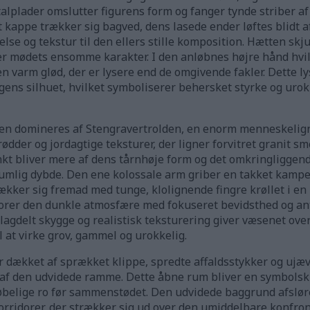
plader omslutter figurens form og fanger tynde striber af 
 kappe trækker sig bagved, dens lasede ender løftes blidt a
lse og tekstur til den ellers stille komposition. Hætten skj
r mødets ensomme karakter. I den anløbnes højre hånd hvil
n varm glød, der er lysere end de omgivende fakler. Dette l
ngens silhuet, hvilket symboliserer behersket styrke og ur
enen domineres af Stengravertrolden, en enorm menneskelig
rødder og jordagtige teksturer, der ligner forvitret granit
kt bliver mere af dens tårnhøje form og det omkringliggende
umlig dybde. Den ene kolossale arm griber en takket kampe
ker sig fremad med tunge, klolignende fingre krøllet i en
rer den dunkle atmosfære med fokuseret bevidsthed og ant
 lagdelt skygge og realistisk teksturering giver væsenet ov
l at virke grov, gammel og urokkelig.
er dækket af sprækket klippe, spredte affaldsstykker og ujæ
s af den udvidede ramme. Dette åbne rum bliver en symbolsk
belige ro før sammenstødet. Den udvidede baggrund afslører
rridorer, der strækker sig ud over den umiddelbare konfron