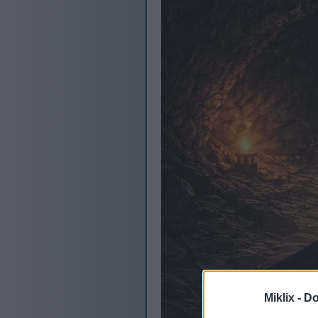
Miklix -
Do