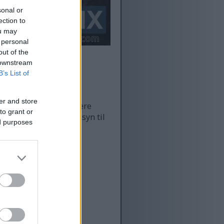
sonal or
ection to
ou may
 personal
out of the
 downstream
B’s List of
er and store
sning - og dermed højere
to grant or
ere optimerede med hensyn til
ed purposes