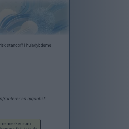
isk standoff i huledybderne
onfronterer en gigantisk
ge mennesker som
ekomme fejl. Hvis du