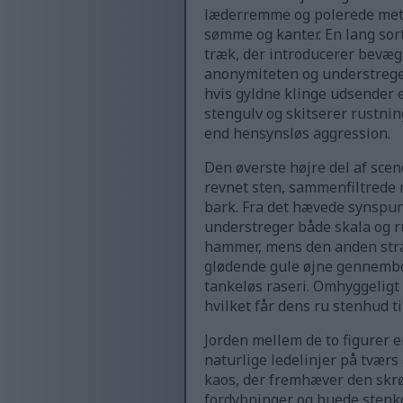
læderremme og polerede metal
sømme og kanter. En lang sort
træk, der introducerer bevæge
anonymiteten og understrege
hvis gyldne klinge udsender e
stengulv og skitserer rustni
end hensynsløs aggression.
Den øverste højre del af sc
revnet sten, sammenfiltrede 
bark. Fra det hævede synspun
understreger både skala og r
hammer, mens den anden stræk
glødende gule øjne gennembo
tankeløs raseri. Omhyggeligt
hvilket får dens ru stenhud ti
Jorden mellem de to figurer 
naturlige ledelinjer på tvær
kaos, der fremhæver den skrø
fordybninger og buede stenko