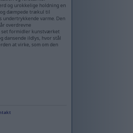
værd og urokkelige holdning en
 og dæmpede trækul til
ns undertrykkende varme. Den
går overdrevne
t set formidler kunstværket
g dansende ildlys, hvor stål
erden at virke, som om den
ntakt