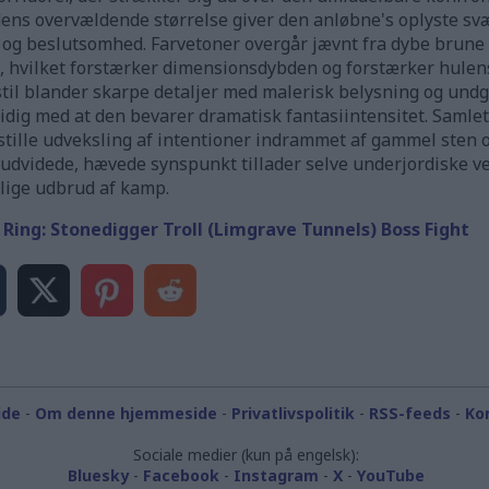
ldens overvældende størrelse giver den anløbne's oplyste s
 og beslutsomhed. Farvetoner overgår jævnt fra dybe brune
, hvilket forstærker dimensionsdybden og forstærker hule
stil blander skarpe detaljer med malerisk belysning og und
idig med at den bevarer dramatisk fantasiintensitet. Samle
stille udveksling af intentioner indrammet af gammel sten o
 udvidede, hævede synspunkt tillader selve underjordiske v
elige udbrud af kamp.
 Ring: Stonedigger Troll (Limgrave Tunnels) Boss Fight
ide
-
Om denne hjemmeside
-
Privatlivspolitik
-
RSS-feeds
-
Ko
Sociale medier (kun på engelsk):
Bluesky
-
Facebook
-
Instagram
-
X
-
YouTube