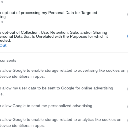
In
,048)
to opt-out of processing my Personal Data for Targeted
ing.
In
o opt-out of Collection, Use, Retention, Sale, and/or Sharing
ersonal Data that Is Unrelated with the Purposes for which it
lected.
,608 x 3,072)
Out
consents
o allow Google to enable storage related to advertising like cookies on
evice identifiers in apps.
,144 x 4,096)
o allow my user data to be sent to Google for online advertising
s.
to allow Google to send me personalized advertising.
o allow Google to enable storage related to analytics like cookies on
1,048,576 x 699,051)
evice identifiers in apps.