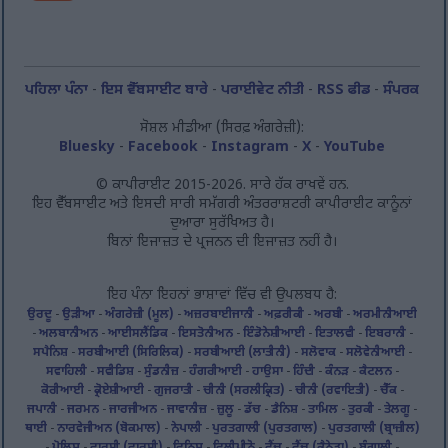
ਪਹਿਲਾ ਪੰਨਾ
-
ਇਸ ਵੈੱਬਸਾਈਟ ਬਾਰੇ
-
ਪਰਾਈਵੇਟ ਨੀਤੀ
-
RSS ਫੀਡ
-
ਸੰਪਰਕ
ਸੋਸ਼ਲ ਮੀਡੀਆ (ਸਿਰਫ਼ ਅੰਗਰੇਜ਼ੀ):
Bluesky
-
Facebook
-
Instagram
-
X
-
YouTube
© ਕਾਪੀਰਾਈਟ 2015-2026. ਸਾਰੇ ਹੱਕ ਰਾਖਵੇਂ ਹਨ.
ਇਹ ਵੈੱਬਸਾਈਟ ਅਤੇ ਇਸਦੀ ਸਾਰੀ ਸਮੱਗਰੀ ਅੰਤਰਰਾਸ਼ਟਰੀ ਕਾਪੀਰਾਈਟ ਕਾਨੂੰਨਾਂ
ਦੁਆਰਾ ਸੁਰੱਖਿਅਤ ਹੈ।
ਬਿਨਾਂ ਇਜਾਜ਼ਤ ਦੇ ਪ੍ਰਜਨਨ ਦੀ ਇਜਾਜ਼ਤ ਨਹੀਂ ਹੈ।
ਇਹ ਪੰਨਾ ਇਹਨਾਂ ਭਾਸ਼ਾਵਾਂ ਵਿੱਚ ਵੀ ਉਪਲਬਧ ਹੈ:
ਉਰਦੂ
-
ਉੜੀਆ
-
ਅੰਗਰੇਜ਼ੀ (ਮੂਲ)
-
ਅਜ਼ਰਬਾਈਜਾਨੀ
-
ਅਫ਼ਰੀਕੀ
-
ਅਰਬੀ
-
ਅਰਮੀਨੀਆਈ
-
ਅਲਬਾਨੀਅਨ
-
ਆਈਸਲੈਂਡਿਕ
-
ਇਸਤੋਨੀਅਨ
-
ਇੰਡੋਨੇਸ਼ੀਆਈ
-
ਇਤਾਲਵੀ
-
ਇਬਰਾਨੀ
-
ਸਪੈਨਿਸ਼
-
ਸਰਬੀਆਈ (ਸਿਰਿਲਿਕ)
-
ਸਰਬੀਆਈ (ਲਾਤੀਨੀ)
-
ਸਲੋਵਾਕ
-
ਸਲੋਵੇਨੀਆਈ
-
ਸਵਾਹਿਲੀ
-
ਸਵੀਡਿਸ਼
-
ਸੁੰਡਨੀਜ਼
-
ਹੰਗਰੀਆਈ
-
ਹਾਉਸਾ
-
ਹਿੰਦੀ
-
ਕੰਨੜ
-
ਕੈਟਲਨ
-
ਕੋਰੀਆਈ
-
ਕ੍ਰੋਏਸ਼ੀਆਈ
-
ਗੁਜਰਾਤੀ
-
ਚੀਨੀ (ਸਰਲੀਕ੍ਰਿਤ)
-
ਚੀਨੀ (ਰਵਾਇਤੀ)
-
ਚੈੱਕ
-
ਜਪਾਨੀ
-
ਜਰਮਨ
-
ਜਾਰਜੀਅਨ
-
ਜਾਵਾਨੀਜ਼
-
ਜ਼ੁਲੂ
-
ਡੱਚ
-
ਡੈਨਿਸ਼
-
ਤਾਮਿਲ
-
ਤੁਰਕੀ
-
ਤੇਲਗੂ
-
ਥਾਈ
-
ਨਾਰਵੇਜੀਅਨ (ਬੋਕਮਾਲ)
-
ਨੇਪਾਲੀ
-
ਪੁਰਤਗਾਲੀ (ਪੁਰਤਗਾਲ)
-
ਪੁਰਤਗਾਲੀ (ਬ੍ਰਾਜ਼ੀਲ)
-
ਪੋਲਿਸ਼
-
ਫ਼ਾਰਸੀ (ਫ਼ਾਰਸੀ)
-
ਫਿਨਿਸ਼
-
ਫਿਲੀਪੀਨੋ
-
ਫ੍ਰੈਂਚ
-
ਫ੍ਰੈਂਚ (ਕੈਨੇਡਾ)
-
ਬੰਗਾਲੀ
-