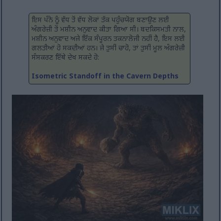
ਇਸ ਪੰਨੇ ਨੂੰ ਵੱਧ ਤੋਂ ਵੱਧ ਲੋਕਾਂ ਤੱਕ ਪਹੁੰਚਯੋਗ ਬਣਾਉਣ ਲਈ
ਅੰਗਰੇਜ਼ੀ ਤੋਂ ਮਸ਼ੀਨ ਅਨੁਵਾਦ ਕੀਤਾ ਗਿਆ ਸੀ। ਬਦਕਿਸਮਤੀ ਨਾਲ,
ਮਸ਼ੀਨ ਅਨੁਵਾਦ ਅਜੇ ਇੱਕ ਸੰਪੂਰਨ ਤਕਨਾਲੋਜੀ ਨਹੀਂ ਹੈ, ਇਸ ਲਈ
ਗਲਤੀਆਂ ਹੋ ਸਕਦੀਆਂ ਹਨ। ਜੇ ਤੁਸੀਂ ਚਾਹੋ, ਤਾਂ ਤੁਸੀਂ ਮੂਲ ਅੰਗਰੇਜ਼ੀ
ਸੰਸਕਰਣ ਇੱਥੇ ਦੇਖ ਸਕਦੇ ਹੋ:
Isometric Standoff in the Cavern Depths