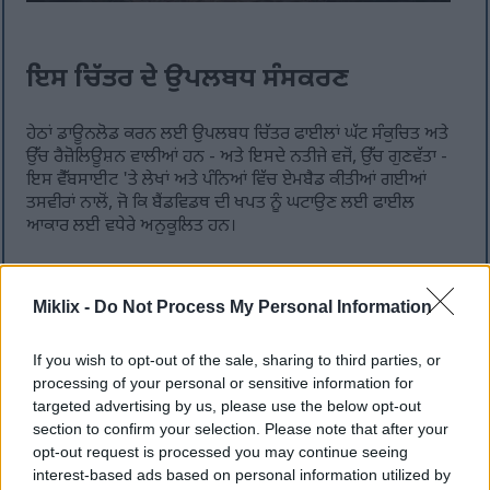
ਇਸ ਚਿੱਤਰ ਦੇ ਉਪਲਬਧ ਸੰਸਕਰਣ
ਹੇਠਾਂ ਡਾਊਨਲੋਡ ਕਰਨ ਲਈ ਉਪਲਬਧ ਚਿੱਤਰ ਫਾਈਲਾਂ ਘੱਟ ਸੰਕੁਚਿਤ ਅਤੇ
ਉੱਚ ਰੈਜ਼ੋਲਿਊਸ਼ਨ ਵਾਲੀਆਂ ਹਨ - ਅਤੇ ਇਸਦੇ ਨਤੀਜੇ ਵਜੋਂ, ਉੱਚ ਗੁਣਵੱਤਾ -
ਇਸ ਵੈੱਬਸਾਈਟ 'ਤੇ ਲੇਖਾਂ ਅਤੇ ਪੰਨਿਆਂ ਵਿੱਚ ਏਮਬੈਡ ਕੀਤੀਆਂ ਗਈਆਂ
ਤਸਵੀਰਾਂ ਨਾਲੋਂ, ਜੋ ਕਿ ਬੈਂਡਵਿਡਥ ਦੀ ਖਪਤ ਨੂੰ ਘਟਾਉਣ ਲਈ ਫਾਈਲ
ਆਕਾਰ ਲਈ ਵਧੇਰੇ ਅਨੁਕੂਲਿਤ ਹਨ।
ਨਿਯਮਤ ਆਕਾਰ
(1,536 x 1,024)
Miklix -
Do Not Process My Personal Information
AVIF
(129 KB)
WebP
(320 KB)
If you wish to opt-out of the sale, sharing to third parties, or
JPEG
(583 KB)
processing of your personal or sensitive information for
targeted advertising by us, please use the below opt-out
section to confirm your selection. Please note that after your
ਵੱਡਾ ਆਕਾਰ
(3,072 x 2,048)
opt-out request is processed you may continue seeing
interest-based ads based on personal information utilized by
AVIF
(309 KB)