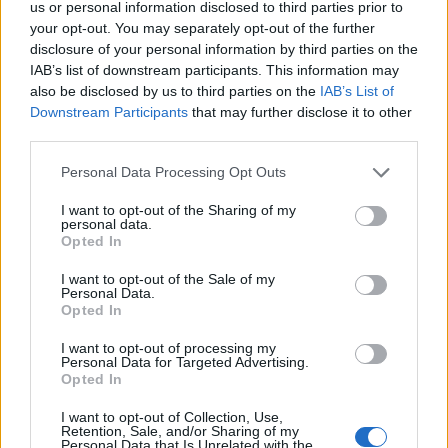
us or personal information disclosed to third parties prior to
WebP
(850 KB)
your opt-out. You may separately opt-out of the further
JPEG
(1.9 MB)
disclosure of your personal information by third parties on the
IAB’s list of downstream participants. This information may
also be disclosed by us to third parties on the
IAB’s List of
ਬਹੁਤ ਵੱਡਾ ਆਕਾਰ
(4,608 x 3,072)
Downstream Participants
that may further disclose it to other
third parties.
AVIF
(491 KB)
WebP
(1.4 MB)
Please note that this website/app uses one or more Google
Personal Data Processing Opt Outs
JPEG
(3.5 MB)
services and may gather and store information including but
not limited to your visit or usage behaviour. You may click to
I want to opt-out of the Sharing of my
personal data.
grant or deny consent to Google and its third-party tags to
ਬਹੁਤ ਵੱਡਾ ਆਕਾਰ
(6,144 x 4,096)
Opted In
use your data for below specified purposes in below Google
consent section.
AVIF
(712 KB)
I want to opt-out of the Sale of my
Personal Data.
WebP
(2.1 MB)
Opted In
JPEG
(5.5 MB)
I want to opt-out of processing my
Personal Data for Targeted Advertising.
ਕਾਮਿਕ ਤੌਰ 'ਤੇ ਵੱਡਾ ਆਕਾਰ
(1,048,576 x 699,051)
Opted In
ਹਾਲੇ ਵੀ ਅੱਪਲੋਡ ਕੀਤਾ ਜਾ ਰਿਹਾ ਹੈ... ;-)
I want to opt-out of Collection, Use,
Retention, Sale, and/or Sharing of my
Personal Data that Is Unrelated with the