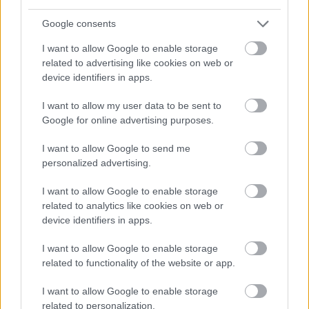
Google consents
תיאור התמונה
I want to allow Google to enable storage
related to advertising like cookies on web or
איור פנטזיה חצי-ריאליסטי זה מתאר עימות דרמטי טרום-קרב
device identifiers in apps.
מנקודת מבט מוגבהת, מעט איזומטרית, לוכד רגע של מתח
תלוי בתוך מערה תת-קרקעית עצומה. המצלמה נמשכת לאחור
I want to allow my user data to be sent to
ומורמת מעל הסצנה, וחושפת נוף רחב של הסביבה ומאפשרת
Google for online advertising purposes.
לארכיטקטורה המחוספסת של אבן, צל ואור אש לשלוט
בקומפוזיציה. המערה משתרעת החוצה כמו אמפיתיאטרון
I want to allow Google to send me
טבעי שנחצב על ידי מאות שנים של סחף, תקרתה מתקשת
personalized advertising.
מעליה ברכסים לא אחידים ובשכבות שבורות הדומות לצלעות
I want to allow Google to enable storage
של חיה עתיקה. קירות אבן מחוספסים מתעקלים פנימה לכיוון
related to analytics like cookies on web or
מרכז החדר, ומכוונים את מבטו של הצופה לעבר העימות
device identifiers in apps.
שמתחת. מחתות מפוזרות מקיפות את ההיקף, כל אחת
מייצרת להבות כתומות מהבהבות המטילות שלוליות של אור
I want to allow Google to enable storage
ענברי חם על פני הקרקע תוך השארת גומחות פחם עמוקות
related to functionality of the website or app.
ביניהן. גחלים מרחפות בעצלתיים באוויר, מתערבבות עם
חלקיקי אבק חלשים המנצנצים באור הפנס, ומחזקות את
I want to allow Google to enable storage
התחושה שהזמן עצמו הואט בציפייה לעימות הבלתי נמנע.
related to personalization.