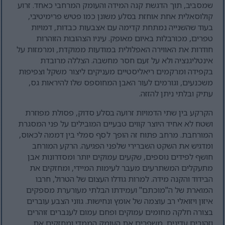
שמסביב, תוך הדגשת קנה המידה והעומק המרחבי כאחד. זרוע
קולוסאלית אחת אוחזת בסלע משונן כמו פטיש פרימיטיבי,
בעוד שהשנייה נמתחת קדימה עם אצבעות כבדות, דמויות
טפרים, מכורבלות באיום מאופק. עיניו הצהובות הזוהרות
חודרות את האווירה האפלולית במודעות ממוקדת, ומרמזות על
אינטליגנציה ולא על זעם חסר מחשבה. הצללה מרובדת
בקפידה ומרקמים ריאליסטיים מעניקים ליצור משקל וצפיפות
משכנעים, וגורמים לעור האבן המחוספס שלו להיראות גס,
עתיק ובלתי ניתן להזזה.
הקרקע בין שתי הדמויות זרועה בסלע סדוק, פסולת מפוזרת
ושטח לא אחיד היוצר קווים טבעיים המובילים על פני המסגרת
המורחבת. מרחב פתוח זה הופך לסף סמלי בין דממה לכאוס,
ומדגיש את השקט השברירי שלפני הפגיעה. הרקע המורחב
חושף לפידים נוספים, שקעים עמוקים יותר ומסדרונות אבן
מתעקלים המשתרעים מעבר לעימות המיידי, ומחזקים את
הבידוד והקנה מידה. למרות גודלו העצום של הטרול, חרבו
המוארת של ה"מוכתם" ועמידתו הבלתי מעורערת מספקים
איזון ויזואלי רב עוצמה של אומץ ונחישות. גווני הצבע עוברים
בצורה חלקה מחומים עמוקים ופחם עמום לענברים זוהרים
וזהובים עדינים, משפרים את העומק הממדי ומחזקים את