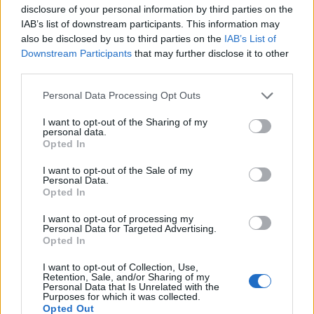
disclosure of your personal information by third parties on the
WebP
(850 KB)
IAB’s list of downstream participants. This information may
JPEG
(1.9 MB)
also be disclosed by us to third parties on the
IAB’s List of
Downstream Participants
that may further disclose it to other
גודל גדול מאוד
(4,608 x 3,072)
third parties.
Please note that this website/app uses one or more Google
AVIF
(491 KB)
Personal Data Processing Opt Outs
services and may gather and store information including but
WebP
(1.4 MB)
not limited to your visit or usage behaviour. You may click to
I want to opt-out of the Sharing of my
JPEG
(3.5 MB)
personal data.
grant or deny consent to Google and its third-party tags to
Opted In
use your data for below specified purposes in below Google
consent section.
גודל גדול במיוחד
(6,144 x 4,096)
I want to opt-out of the Sale of my
Personal Data.
Opted In
AVIF
(712 KB)
WebP
(2.1 MB)
I want to opt-out of processing my
JPEG
(5.5 MB)
Personal Data for Targeted Advertising.
Opted In
I want to opt-out of Collection, Use,
גודל גדול באופן קומי
(1,048,576 x 699,051)
Retention, Sale, and/or Sharing of my
Personal Data that Is Unrelated with the
עדיין מעלה... ;-)
Purposes for which it was collected.
Opted Out