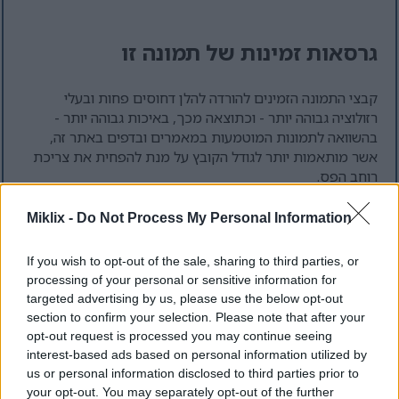
גרסאות זמינות של תמונה זו
קבצי התמונה הזמינים להורדה להלן דחוסים פחות ובעלי
רזולוציה גבוהה יותר - וכתוצאה מכך, באיכות גבוהה יותר -
בהשוואה לתמונות המוטמעות במאמרים ובדפים באתר זה,
אשר מותאמות יותר לגודל הקובץ על מנת להפחית את צריכת
רוחב הפס.
Miklix -
Do Not Process My Personal Information
גודל רגיל
(1,536 x 1,024)
If you wish to opt-out of the sale, sharing to third parties, or
AVIF
(129 KB)
processing of your personal or sensitive information for
WebP
(320 KB)
targeted advertising by us, please use the below opt-out
JPEG
(583 KB)
section to confirm your selection. Please note that after your
opt-out request is processed you may continue seeing
interest-based ads based on personal information utilized by
גודל גדול
(3,072 x 2,048)
us or personal information disclosed to third parties prior to
AVIF
(309 KB)
your opt-out. You may separately opt-out of the further