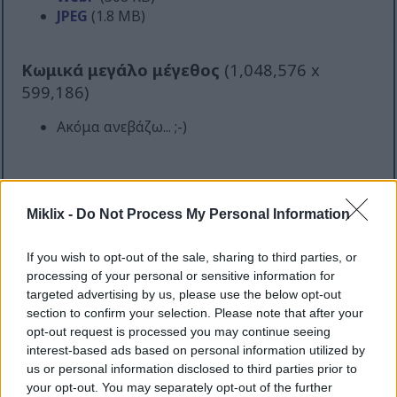
JPEG
(1.8 MB)
Κωμικά μεγάλο μέγεθος
(1,048,576 x
599,186)
Ακόμα ανεβάζω... ;-)
Περιγραφή εικόνας
Miklix -
Do Not Process My Personal Information
Η εικόνα ακτινοβολεί μια αίσθηση ζωντάνιας και
θαυμασμού, παρουσιάζοντας μια ψηφιακή
If you wish to opt-out of the sale, sharing to third parties, or
processing of your personal or sensitive information for
απεικόνιση που τιμά τόσο τη φυσική ομορφιά όσο
targeted advertising by us, please use the below opt-out
και τα οφέλη των μανιταριών cordyceps για την
section to confirm your selection. Please note that after your
ευεξία. Στο προσκήνιο, ένα εντυπωσιακό σμήνος
opt-out request is processed you may continue seeing
cordyceps υψώνεται από το έδαφος του δάσους, με
interest-based ads based on personal information utilized by
τις χρυσοπορτοκαλί αποχρώσεις τους να λάμπουν
us or personal information disclosed to third parties prior to
με μια σχεδόν απόκοσμη ένταση. Κάθε καπέλο
your opt-out. You may separately opt-out of the further
μανιταριού αποδίδεται με εξαιρετική ακρίβεια,