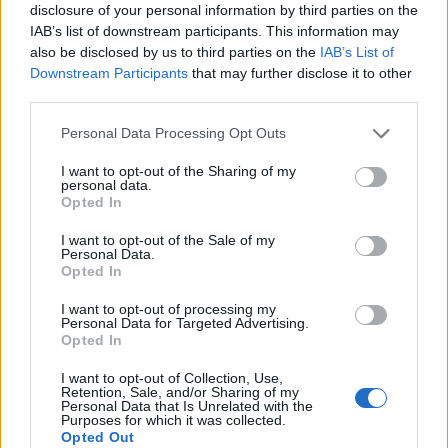
disclosure of your personal information by third parties on the
αναδεικνύοντας λεπτές ραβδώσεις και απαλές,
IAB’s list of downstream participants. This information may
φτερωτές υφές που παγιδεύουν το φως με τρόπο
also be disclosed by us to third parties on the
IAB’s List of
που δίνει μια ζωντανή και δυναμική αίσθηση. Οι
Downstream Participants
that may further disclose it to other
λεπτοί, επιμήκεις μίσχοι τους στρίβουν
third parties.
χαριτωμένα προς τα πάνω, συγκλίνοντας σε μια
φυσική διάταξη που δίνει έμφαση στην αρμονία
Please note that this website/app uses one or more Google
Personal Data Processing Opt Outs
και την οργανική ισορροπία. Η σχολαστική
services and may gather and store information including but
not limited to your visit or usage behaviour. You may click to
I want to opt-out of the Sharing of my
λεπτομέρεια στην απεικόνιση διασφαλίζει ότι κάθε
personal data.
grant or deny consent to Google and its third-party tags to
περίγραμμα και επιφάνεια είναι απτή,
Opted In
use your data for below specified purposes in below Google
προσκαλώντας τον θεατή να φανταστεί ότι
consent section.
απλώνει το χέρι του και βουρτσίζει τα δάχτυλά
I want to opt-out of the Sale of my
Personal Data.
του πάνω στα βελούδινα καπέλα.
Opted In
Από την καρδιά του συμπλέγματος, μια φωτεινή
I want to opt-out of processing my
αύρα πηγάζει, ρίχνοντας μια ζεστή, χρυσή λάμψη
Personal Data for Targeted Advertising.
Opted In
που ακτινοβολεί προς τα έξω και διαποτίζει
ολόκληρη τη σύνθεση. Αυτό το φως, τόσο αιθέριο
I want to opt-out of Collection, Use,
όσο και συμβολικό, ενσαρκώνει τη ζωτική ενέργεια
Retention, Sale, and/or Sharing of my
Personal Data that Is Unrelated with the
και την αναζωογονητική δύναμη που συχνά
Purposes for which it was collected.
συνδέονται με το cordyceps στην παραδοσιακή
Opted Out