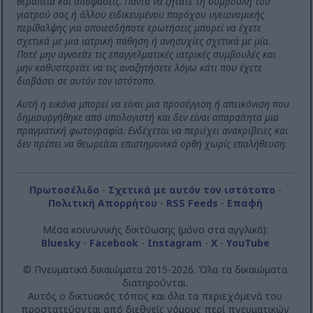
θεραπεία και αποφάσεις. Πάντα να ζητάτε τη συμβουλή του
γιατρού σας ή άλλου ειδικευμένου παρόχου υγειονομικής
περίθαλψης για οποιεσδήποτε ερωτήσεις μπορεί να έχετε
σχετικά με μια ιατρική πάθηση ή ανησυχίες σχετικά με μία.
Ποτέ μην αγνοείτε τις επαγγελματικές ιατρικές συμβουλές και
μην καθυστερείτε να τις αναζητήσετε λόγω κάτι που έχετε
διαβάσει σε αυτόν τον ιστότοπο.
Αυτή η εικόνα μπορεί να είναι μια προσέγγιση ή απεικόνιση που
δημιουργήθηκε από υπολογιστή και δεν είναι απαραίτητα μια
πραγματική φωτογραφία. Ενδέχεται να περιέχει ανακρίβειες και
δεν πρέπει να θεωρείται επιστημονικά ορθή χωρίς επαλήθευση.
Πρωτοσέλιδο
-
Σχετικά με αυτόν τον ιστότοπο
-
Πολιτική Απορρήτου
-
RSS Feeds
-
Επαφή
Μέσα κοινωνικής δικτύωσης (μόνο στα αγγλικά):
Bluesky
-
Facebook
-
Instagram
-
X
-
YouTube
© Πνευματικά δικαιώματα 2015-2026. Όλα τα δικαιώματα
διατηρούνται.
Αυτός ο δικτυακός τόπος και όλα τα περιεχόμενά του
προστατεύονται από διεθνείς νόμους περί πνευματικών