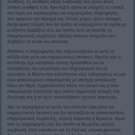
συνθήκες, τις συνθήκες καλής διαβίωσης των ζώων, άλλες
τοπικές συνθήκες κ.λπ. Φροντίζετε πάντα να ελέγχετε τις τοπικές
σας πηγές για συγκεκριμένες και ενημερωμένες πληροφορίες
που αφορούν την περιοχή σας. Πολλές χώρες έχουν επίσημες
διατροφικές οδηγίες που θα πρέπει να υπερισχύουν σε σχέση με
οτιδήποτε διαβάζετε εδώ. Δεν πρέπει ποτέ να αγνοείτε τις
επαγγελματικές συμβουλές εξαιτίας κάποιου στοιχείου που
διαβάζετε σε αυτόν τον ιστότοπο.
Επιπλέον, οι πληροφορίες που παρουσιάζονται σε αυτή τη
σελίδα είναι μόνο για ενημερωτικούς σκοπούς. Παρόλο που ο
συντάκτης έχει καταβάλει εύλογη προσπάθεια για να
επαληθεύσει την εγκυρότητα των πληροφοριών και να
ερευνήσει τα θέματα που καλύπτονται εδώ, ενδεχομένως να μην
είναι εκπαιδευμένος επαγγελματίας με επίσημη εκπαίδευση
πάνω στο θέμα. Συμβουλεύεστε πάντα τον γιατρό σας ή έναν
επαγγελματία διαιτολόγο πριν κάνετε σημαντικές αλλαγές στη
διατροφή σας ή αν έχετε οποιεσδήποτε σχετικές ανησυχίες.
Όλο το περιεχόμενο σε αυτόν τον ιστότοπο είναι μόνο για
ενημερωτικούς σκοπούς και δεν προορίζεται να υποκαταστήσει
επαγγελματικές συμβουλές, ιατρική διάγνωση ή θεραπεία. Καμία
από τις πληροφορίες εδώ δεν πρέπει να θεωρείται ιατρική
συμβουλή. Είστε υπεύθυνοι για τη δική σας ιατρική φροντίδα,