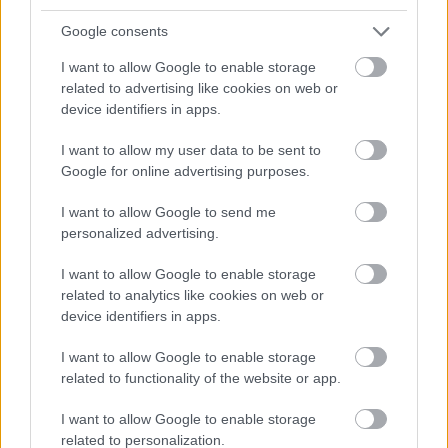
ιατρική και τα σύγχρονα συμπληρώματα
διατροφής. Δημιουργεί την εντύπωση ότι αυτά τα
Google consents
μανιτάρια δεν είναι απλώς μέρος του δασικού
I want to allow Google to enable storage
εδάφους, αλλά δυναμικοί οργανισμοί εμποτισμένοι
related to advertising like cookies on web or
με ζωογόνες ιδιότητες. Η λάμψη φαίνεται να
device identifiers in apps.
συγχωνεύεται άψογα με το φυσικό ηλιακό φως που
φιλτράρεται μέσα από το σκηνικό, ενισχύοντας τη
I want to allow my user data to be sent to
σύνδεση μεταξύ των μανιταριών και των
Google for online advertising purposes.
ευρύτερων κύκλων ενέργειας στη φύση. Η απαλή
ένταση της αύρας υποδηλώνει υγεία, ζωντάνια και
I want to allow Google to send me
ισορροπία, ιδιότητες που τα συμπληρώματα
personalized advertising.
cordyceps λέγεται συχνά ότι προάγουν - που
κυμαίνονται από την αυξημένη αντοχή και τη
I want to allow Google to enable storage
βελτιωμένη αναπνευστική λειτουργία έως τη
related to analytics like cookies on web or
συνολική ζωτικότητα.
device identifiers in apps.
Η μεσαία οδός υποστηρίζει αυτή την αίσθηση
I want to allow Google to enable storage
ευλάβειας και ηρεμίας περιβάλλοντας τα
related to functionality of the website or app.
μανιτάρια με ένα πλούσιο χαλί πρασίνου. Πλατιά
φύλλα και λεπτεπίλεπτοι βλαστοί πλαισιώνουν το
I want to allow Google to enable storage
σύμπλεγμα cordyceps, προσθέτοντας υφή και
related to personalization.