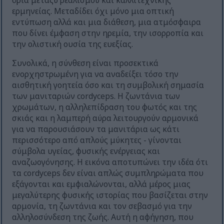
όρια μεταξύ ρεαλισμού και καλλιτεχνικής
ερμηνείας. Μεταδίδει όχι μόνο μια οπτική
εντύπωση αλλά και μια διάθεση, μια ατμόσφαιρα
που δίνει έμφαση στην ηρεμία, την ισορροπία και
την ολιστική ουσία της ευεξίας.
Συνολικά, η σύνθεση είναι προσεκτικά
ενορχηστρωμένη για να αναδείξει τόσο την
αισθητική γοητεία όσο και τη συμβολική σημασία
των μανιταριών cordyceps. Η ζωντάνια των
χρωμάτων, η αλληλεπίδραση του φωτός και της
σκιάς και η λαμπερή αύρα λειτουργούν αρμονικά
για να παρουσιάσουν τα μανιτάρια ως κάτι
περισσότερο από απλούς μύκητες - γίνονται
σύμβολα υγείας, φυσικής ενέργειας και
αναζωογόνησης. Η εικόνα αποτυπώνει την ιδέα ότι
τα cordyceps δεν είναι απλώς συμπληρώματα που
εξάγονται και εμφιαλώνονται, αλλά μέρος μιας
μεγαλύτερης φυσικής ιστορίας που βασίζεται στην
αρμονία, τη ζωντάνια και τον σεβασμό για την
αλληλοσύνδεση της ζωής. Αυτή η αφήγηση, που