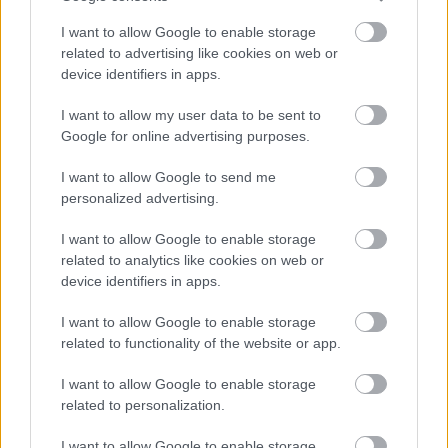
μπορεί να αποτελέσει μια χρήσιμη θεραπευτική
I want to allow Google to enable storage
επιλογή.
related to advertising like cookies on web or
device identifiers in apps.
Ο ρόλος του Cordyceps στη
I want to allow my user data to be sent to
Google for online advertising purposes.
διαχείριση του διαβήτη
I want to allow Google to send me
personalized advertising.
Το Cordyceps μπορεί να προσφέρει φυσικές λύσεις
για τη διαχείριση του διαβήτη, με βάση τις
I want to allow Google to enable storage
αρχικές μελέτες σε ζώα. Αυτές οι μελέτες
related to analytics like cookies on web or
υποδηλώνουν ότι το Cordyceps θα μπορούσε να
device identifiers in apps.
μειώσει τα επίπεδα σακχάρου και λιπιδίων στο
αίμα. Αυτό δημιουργεί ελπίδες για τον ρόλο του στη
I want to allow Google to enable storage
ρύθμιση του σακχάρου στο αίμα.
related to functionality of the website or app.
Έρευνες δείχνουν ότι το Cordyceps μπορεί να
I want to allow Google to enable storage
βελτιώσει την ευαισθησία στην ινσουλίνη. Αυτός
related to personalization.
είναι ένας κρίσιμος παράγοντας στη διαχείριση
του διαβήτη. Με την καλύτερη επεξεργασία της
I want to allow Google to enable storage