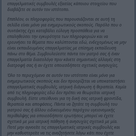
επαγγελματικές συμβουλές εξαιτίας κάποιου στοιχείου που
διαβάζετε σε αυτόν τον ιστότοπο.
Επιπλέον, οι πληροφορίες που παρουσιάζονται σε αυτή τη
σελίδα είναι μόνο για ενημερωτικούς σκοπούς. Παρόλο που ο
συντάκτης έχει καταβάλει εύλογη προσπάθεια για να
επαληθεύσει την εγκυρότητα των πληροφοριών και να
ερευνήσει τα θέματα που καλύπτονται εδώ, ενδεχομένως να μην
είναι εκπαιδευμένος επαγγελματίας με επίσημη εκπαίδευση
πάνω στο θέμα. Συμβουλεύεστε πάντα τον γιατρό σας ή έναν
επαγγελματία διαιτολόγο πριν κάνετε σημαντικές αλλαγές στη
διατροφή σας ή αν έχετε οποιεσδήποτε σχετικές ανησυχίες.
Όλο το περιεχόμενο σε αυτόν τον ιστότοπο είναι μόνο για
ενημερωτικούς σκοπούς και δεν προορίζεται να υποκαταστήσει
επαγγελματικές συμβουλές, ιατρική διάγνωση ή θεραπεία. Καμία
από τις πληροφορίες εδώ δεν πρέπει να θεωρείται ιατρική
συμβουλή. Είστε υπεύθυνοι για τη δική σας ιατρική φροντίδα,
θεραπεία και αποφάσεις. Πάντα να ζητάτε τη συμβουλή του
γιατρού σας ή άλλου ειδικευμένου παρόχου υγειονομικής
περίθαλψης για οποιεσδήποτε ερωτήσεις μπορεί να έχετε
σχετικά με μια ιατρική πάθηση ή ανησυχίες σχετικά με μία.
Ποτέ μην αγνοείτε τις επαγγελματικές ιατρικές συμβουλές και
μην καθυστερείτε να τις αναζητήσετε λόγω κάτι που έχετε