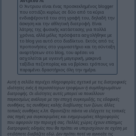
Άντριου Λι
Ο Άντριου είναι ένας προσκεκλημένος blogger
που εστιάζει κυρίως σε δύο από τα κύρια
ενδιαφέροντά του στη γραφή του, δηλαδή την
άσκηση και την αθλητική διατροφή. Είναι
λάτρης της φυσικής κατάστασης για πολλά
χρόνια, αλλά μόλις πρόσφατα ασχολήθηκε με
το blog για αυτό στο διαδίκτυο. Εκτός από τις
προπονήσεις στο γυμναστήριο και τη σύνταξη
αναρτήσεων στο blog, του αρέσει να
ασχολείται με υγιεινή μαγειρική, μακρινά
ταξίδια πεζοπορίας και να βρίσκει τρόπους να
παραμένει δραστήριος όλη την ημέρα.
Αυτή η σελίδα περιέχει πληροφορίες σχετικά με τις διατροφικές
ιδιότητες ενός ή περισσότερων τροφίμων ή συμπληρωμάτων
διατροφής. Οι ιδιότητες αυτές μπορεί να ποικίλλουν
παγκοσμίως ανάλογα με την εποχή συγκομιδής, τις εδαφικές
συνθήκες, τις συνθήκες καλής διαβίωσης των ζώων, άλλες
τοπικές συνθήκες κ.λπ. Φροντίζετε πάντα να ελέγχετε τις τοπικές
σας πηγές για συγκεκριμένες και ενημερωμένες πληροφορίες
που αφορούν την περιοχή σας. Πολλές χώρες έχουν επίσημες
διατροφικές οδηγίες που θα πρέπει να υπερισχύουν σε σχέση με
οτιδήποτε διαβάζετε εδώ. Δεν πρέπει ποτέ να αγνοείτε τις