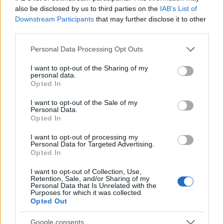
καρκίνους, όπως ο καρκίνος του πνεύμονα και του
also be disclosed by us to third parties on the
IAB’s List of
ήπατος.
Downstream Participants
that may further disclose it to other
third parties.
Μελέτες υποδηλώνουν ότι το Cordyceps sinensis
Please note that this website/app uses one or more Google
μπορεί να επηρεάσει τον τρόπο πολλαπλασιασμού
Personal Data Processing Opt Outs
services and may gather and store information including but
των καρκινικών κυττάρων. Οι δραστικές του
not limited to your visit or usage behaviour. You may click to
I want to opt-out of the Sharing of my
ενώσεις λειτουργούν με διαφορετικούς τρόπους για
personal data.
grant or deny consent to Google and its third-party tags to
να σταματήσουν πιθανώς την εξάπλωση του
Opted In
use your data for below specified purposes in below Google
καρκίνου. Ενώ αυτές οι μελέτες γίνονται κυρίως σε
consent section.
I want to opt-out of the Sale of my
ζώα, τα ευρήματα προκαλούν ενδιαφέρον για τα
Personal Data.
οφέλη του για την ανθρώπινη υγεία. Η διερεύνηση
Opted In
του τρόπου με τον οποίο αυτό το μανιτάρι
επηρεάζει τους όγκους αποτελεί βασικό τομέα στην
I want to opt-out of processing my
Personal Data for Targeted Advertising.
έρευνα για τον καρκίνο.
Opted In
Οι ερευνητές εργάζονται για να κατανοήσουν πώς
I want to opt-out of Collection, Use,
το Cordyceps sinensis θα μπορούσε να
Retention, Sale, and/or Sharing of my
Personal Data that Is Unrelated with the
χρησιμοποιηθεί σε θεραπείες για τον καρκίνο.
Purposes for which it was collected.
Τονίζουν την ανάγκη για δοκιμές σε ανθρώπους για
Opted Out
να επιβεβαιωθούν αυτά τα ευρήματα. Αυτό είναι
απαραίτητο για να διασφαλιστεί ότι το Cordyceps
Google consents