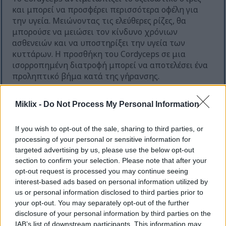
και μπορεί να προσφέρει περισσότερα οφέλη για
την υγεία. Μειώνοντας τις ελεύθερες ρίζες, θα
μπορούσε να μειώσει τον κίνδυνο χρόνιων
ασθενειών και να υποστηρίξει την υγεία των
κυττάρων. Η προσθήκη του Cordyceps σε μια
ισορροπημένη διατροφή μπορεί να αποτελέσει ένα
προληπτικό βήμα κατά της γήρανσης.
Miklix -
Do Not Process My Personal Information
Cordyceps και έρευνα για τον
καρκίνο
If you wish to opt-out of the sale, sharing to third parties, or
processing of your personal or sensitive information for
targeted advertising by us, please use the below opt-out
Ο τομέας της έρευνας για τον καρκίνο
section to confirm your selection. Please note that after your
επικεντρώνεται πλέον σε φυσικές ενώσεις με
opt-out request is processed you may continue seeing
θεραπευτικές δυνατότητες. Το Cordyceps sinensis,
interest-based ads based on personal information utilized by
ένας μοναδικός μύκητας, έχει δείξει πολλά
us or personal information disclosed to third parties prior to
υποσχόμενα αντικαρκινικά αποτελέσματα σε
your opt-out. You may separately opt-out of the further
εργαστηριακές μελέτες. Μπορεί να βοηθήσει στην
disclosure of your personal information by third parties on the
επιβράδυνση της ανάπτυξης όγκων σε διάφορους
IAB’s list of downstream participants. This information may