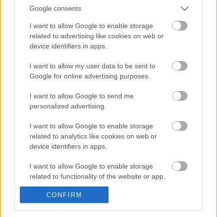
tema, kaya't hindi mo alam kung anong maaaring
Google consents
lumabas dito ;-)
I want to allow Google to enable storage
related to advertising like cookies on web or
device identifiers in apps.
I want to allow my user data to be sent to
Google for online advertising purposes.
I want to allow Google to send me
personalized advertising.
I want to allow Google to enable storage
related to analytics like cookies on web or
Tungkol sa May-akda
device identifiers in apps.
Mikkel Christensen
Si Mikkel ang lumikha at may-ari ng miklix.com.
I want to allow Google to enable storage
Siya ay may higit sa 20 taong karanasan bilang
related to functionality of the website or app.
isang propesyonal na computer
programmer/software developer at
CONFIRM
I want to allow Google to enable storage
kasalukuyang nagtatrabaho ng full-time para sa
related to personalization.
isang malaking European IT corporation. Kapag