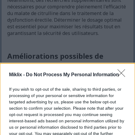
Néanmoins, des recherches supplémentaires sont
nécessaires pour comprendre pleinement l'efficacité
du malate de citrulline dans le traitement de la
dysfonction érectile. Déterminer le dosage optimal
est essentiel pour maximiser les résultats tout en
garantissant la sécurité des utilisateurs.
Améliorations possibles de
l'humeur
Miklix -
Do Not Process My Personal Information
Des recherches suggèrent un lien entre de faibles
taux de malate de citrulline et des troubles de
If you wish to opt-out of the sale, sharing to third parties, or
l'humeur comme la dépression et l'anxiété. Ce
processing of your personal or sensitive information for
composé favorise la production d'oxyde nitrique,
targeted advertising by us, please use the below opt-out
essentiel à la circulation sanguine et à la
section to confirm your selection. Please note that after your
neurotransmission. En augmentant ce taux, une
opt-out request is processed you may continue seeing
supplémentation pourrait améliorer l'humeur et la
interest-based ads based on personal information utilized by
santé mentale.
us or personal information disclosed to third parties prior to
your opt-out. You may separately opt-out of the further