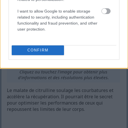
I want to allow Google to enable storage
related to security, including authentication
functionality and fraud prevention, and other
user protection.
CONFIRM
Capsules de malate de citrulline déversées du flacon
sur une surface en bois polie.
Cliquez ou touchez l'image pour obtenir plus
d'informations et des résolutions plus élevées.
Le malate de citrulline soulage les courbatures et
accélère la récupération. Il pourrait être le secret
pour optimiser les performances de ceux qui
repoussent les limites de leur corps.