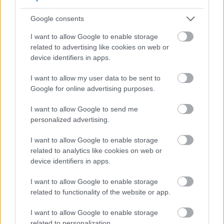
significativement la récupération. C'est un atout
majeur pour les personnes qui s'entraînent
Google consents
régulièrement.
I want to allow Google to enable storage
Les bienfaits du malate de citrulline pour la
related to advertising like cookies on web or
récupération sont considérables pour les athlètes et
device identifiers in apps.
toute personne pratiquant une activité physique
I want to allow my user data to be sent to
intense. Parmi ses principaux avantages, on peut
Google for online advertising purposes.
citer :
Réduction des douleurs musculaires,
I want to allow Google to send me
personalized advertising.
permettant un entraînement plus fréquent
sans inconfort prolongé.
I want to allow Google to enable storage
Amélioration des performances d’exercice, car
related to analytics like cookies on web or
des temps de récupération plus rapides
device identifiers in apps.
signifient moins de fatigue lors des
entraînements suivants.
I want to allow Google to enable storage
Endurance accrue, permettant une intensité
related to functionality of the website or app.
plus élevée lors des séances d’entraînement.
I want to allow Google to enable storage
related to personalization.