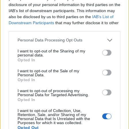
Bien que les premières études suggèrent des
disclosure of your personal information by third parties on the
bienfaits du malate de citrulline sur l'humeur, des
IAB’s list of downstream participants. This information may
recherches supplémentaires sont nécessaires pour
also be disclosed by us to third parties on the
IAB’s List of
confirmer ces résultats. Un apport adéquat de ce
Downstream Participants
that may further disclose it to other
composé pourrait contribuer à réduire les
third parties.
symptômes des troubles de l'humeur. Cependant, le
Please note that this website/app uses one or more Google
Personal Data Processing Opt Outs
dosage exact de ces bienfaits reste incertain.
services and may gather and store information including but
not limited to your visit or usage behaviour. You may click to
I want to opt-out of the Sharing of my
personal data.
grant or deny consent to Google and its third-party tags to
Opted In
Avantages du malate de
use your data for below specified purposes in below Google
consent section.
I want to opt-out of the Sale of my
citrulline pour la récupération
Personal Data.
Opted In
Le malate de citrulline est devenu un produit très
I want to opt-out of processing my
apprécié des athlètes et des amateurs de fitness
Personal Data for Targeted Advertising.
Opted In
pour ses bienfaits sur la récupération. Il contribue à
réduire les courbatures, permettant ainsi un retour
I want to opt-out of Collection, Use,
plus rapide à des performances optimales. Des
Retention, Sale, and/or Sharing of my
Personal Data that Is Unrelated with the
études montrent que l'ajout de malate de citrulline à
Purposes for which it was collected.
un programme d'entraînement peut améliorer
Opted Out