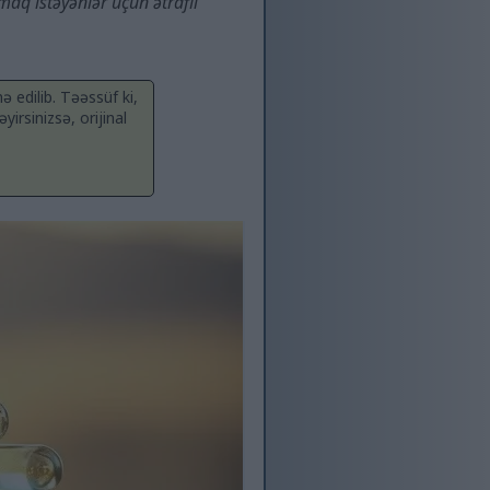
maq istəyənlər üçün ətraflı
 edilib. Təəssüf ki,
irsinizsə, orijinal
s