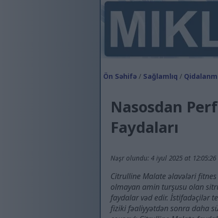
Ön Səhifə
/
Sağlamlıq
/
Qidalanm
Nasosdan Perfo
Faydaları
Nəşr olundu: 4 iyul 2025 at 12:05:26
Citrulline Malate əlavələri fitn
olmayan amin turşusu olan sitru
faydalar vəd edir. İstifadəçilər
fiziki fəaliyyətdən sonra daha 