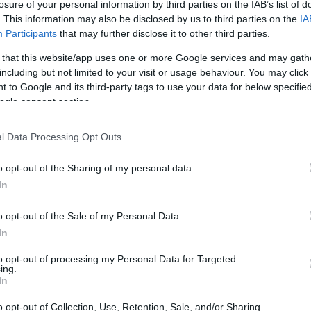
losure of your personal information by third parties on the IAB’s list of
nki o, zülal sintezinə birbaşa töhfə vermir.
. This information may also be disclosed by us to third parties on the
IA
Participants
that may further disclose it to other third parties.
 ilə qan axını artırmaq üçün vacibdir. Azot oksidinin mövcudl
ji istehsalını artırır, L-sitrulin ilə sinergik təsir yaradır.
 that this website/app uses one or more Google services and may gath
including but not limited to your visit or usage behaviour. You may click 
-nin məşq performansında faydalarını göstərdi. O, əzələlərə
 to Google and its third-party tags to use your data for below specifi
 olur. İdmançılar və fitnes həvəskarları ondan dözümlülüyü 
ogle consent section.
u azaltmaq üçün istifadə edirlər.
l Data Processing Opt Outs
o opt-out of the Sharing of my personal data.
In
o opt-out of the Sale of my Personal Data.
In
to opt-out of processing my Personal Data for Targeted
ing.
In
o opt-out of Collection, Use, Retention, Sale, and/or Sharing