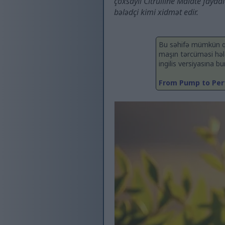
çoxsaylı Citrulline Malate fayda
bələdçi kimi xidmət edir.
Bu səhifə mümkün qəd
maşın tərcüməsi hələ
ingilis versiyasına b
From Pump to Perf