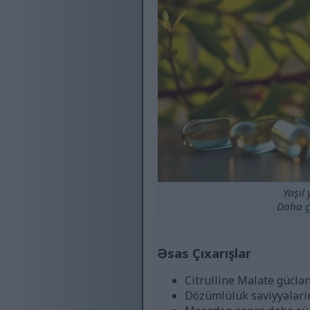
Yaşıl
Daha ç
Əsas Çıxarışlar
Citrulline Malate güclə
Dözümlülük səviyyələrin