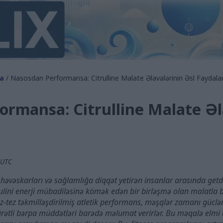
a
/ Nasosdan Performansa: Citrulline Malate Əlavələrinin Əsl Faydalar
rmansa: Citrulline Malate Əl
 UTC
es həvəskarları və sağlamlığa diqqət yetirən insanlar arasında get
lini enerji mübadiləsinə kömək edən bir birləşmə olan malatla bi
 tez-tez təkmilləşdirilmiş atletik performans, məşqlər zamanı gücl
sürətli bərpa müddətləri barədə məlumat verirlər. Bu məqalə elmi