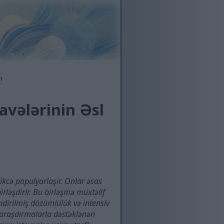
ı
avələrinin Əsl
dikcə populyarlaşır. Onlar əsas
rləşdirir. Bu birləşmə müxtəlif
əndirilmiş dözümlülük və intensiv
 araşdırmalarla dəstəklənən