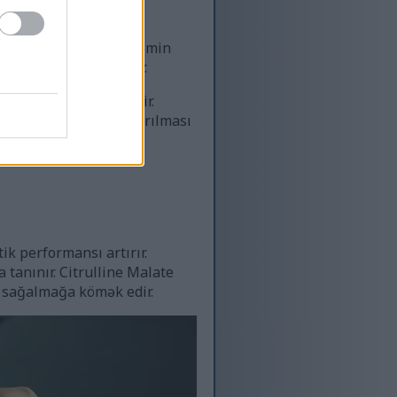
igen və qida almasını təmin
yorğunluğa səbəb olur.
izlənməsinə kömək edir.
ektiv ammonyakın çıxarılması
ik performansı artırır.
tanınır. Citrulline Malate
li sağalmağa kömək edir.