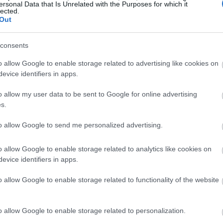
ersonal Data that Is Unrelated with the Purposes for which it
lected.
Out
consents
o allow Google to enable storage related to advertising like cookies on
evice identifiers in apps.
o allow my user data to be sent to Google for online advertising
s.
to allow Google to send me personalized advertising.
ansıtıcı metal səthdə şəffaf sitrulin malat məhlulu olan şüşə stəka
ox məlumat və daha yüksək qətnamələr üçün şəklə klikləyin və y
o allow Google to enable storage related to analytics like cookies on
evice identifiers in apps.
bədəndə necə işləyir
o allow Google to enable storage related to functionality of the website
izmi onun amin turşusu olan argininə çevrilməsi ətrafında 
o allow Google to enable storage related to personalization.
sında əsas rol oynayır. Azot oksidi damar sağlamlığı üçün vac