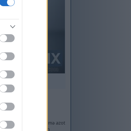
n.
a vurun.
mərkəzləşir. Bu çevrilmə azot
ibdir. Qan damarlarının