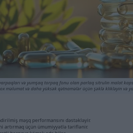
 yarpaqları və yumşaq torpaq fonu olan parlaq sitrulin malat kaps
ox məlumat və daha yüksək qətnamələr üçün şəklə klikləyin və y
ndirilmiş məşq performansını dəstəkləyir.
i artırmaq üçün ümumiyyətlə təriflənir.