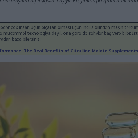
larını araşdırmaq məqsədi daşıyır. Bu, fitness proqramlarını artır
ər çox insan üçün əlçatan olması üçün ingilis dilindən maşın tərcümə
 mükəmməl texnologiya deyil, ona görə də səhvlər baş verə bilər. İstəy
uradan baxa bilərsiniz:
ormance: The Real Benefits of Citrulline Malate Supplement