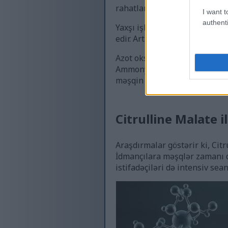
rahatlamasına kömək edir, bü
I want t
authenti
Yaxşı işləyən qan dövranı sis
edir. Artan qan axını, əsasə
Azot oksidi istehsalını artı
Ammonyak yığılması məşq zam
məşqin effektivliyini artırır
Citrulline Malate i
Araşdırmalar göstərir ki, Citr
İdmançılara məşqlər zamanı d
istifadəçiləri də intensiv se