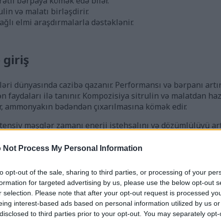
ətli bərpaya kömək edə bilər.
in və malatı birləşdirir.
ğlı elmi araşdırmalarla dəstəklənir.
 giriş
ələri dünyasında cazibə qazanır. Performansı və bərpanı art
n faydaları ilə tanınır. Kompozisiya sitrulin və malatdan haz
, ammonyakın bədəndən çıxarılmasına kömək edir.
tensiv məşqlər zamanı enerji istehsalını və dözümlülüyü art
rinə çatmaq üçün güclü qarışığı təşkil edir. Onun populyarl
tmaq və məşq qabiliyyətini artırmaq qabiliyyətindən qayna
 Not Process My Personal Information
to opt-out of the sale, sharing to third parties, or processing of your per
nədir?
formation for targeted advertising by us, please use the below opt-out s
r selection. Please note that after your opt-out request is processed y
eing interest-based ads based on personal information utilized by us or
ələrində geniş istifadə olunan bir birləşmədir. Azot oksidini
disclosed to third parties prior to your opt-out. You may separately opt-
ə əsas olan alma turşusu ilə birləşdirir. Bu qarışıq Citrulli