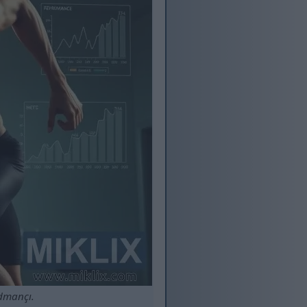
idmançı.