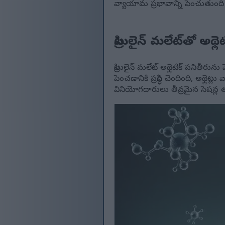
వ్యాయామ ప్రభావాన్ని పెంచుతుంద
సిట్రులైన్ మలేట్‌తో అ
సిట్రులైన్ మలేట్ అథ్లెటిక్ పనితీ
పెంచడానికి ప్రసిద్ధి చెందింది, అథ్
వినియోగదారులు తీవ్రమైన సెషన్ల 