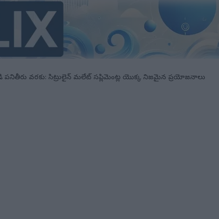
డి పనితీరు వరకు: సిట్రులైన్ మలేట్ సప్లిమెంట్ల యొక్క నిజమైన ప్రయోజనాలు