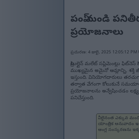
పంప్ నుండి పనితీ
ప్రయోజనాలు
ప్రచురణ: 4 జులై, 2025 12:05:12 PM 
సిట్రుల్లైన్ మలేట్ సప్లిమెంట్లు ఫిట
ముఖ్యమైన అమైనో ఆమ్లాన్ని, శక
ఇస్తుంది. వినియోగదారులు తరచుగ
తర్వాత వేగంగా కోలుకునే సమయాలను న
ప్రయోజనాలను అన్వేషించడం లక్ష్యం
పనిచేస్తుంది.
వీలైనంత ఎక్కువ మందిక
యాంత్రిక అనువాదం ఇం
ఆంగ్ల సంస్కరణను ఇక