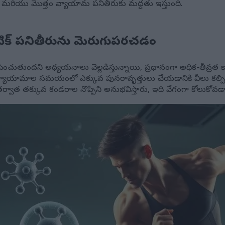
ి మరియు మొత్తం వ్యాయామ పనితీరుకు మద్దతు ఇస్తుంది.
థ్లెటిక్ పనితీరును మెరుగుపరచడం
రును పెంచుతుందని అధ్యయనాలు వెల్లడిస్తున్నాయి, ప్రధానంగా అధిక-తీవ్రత
లెట్లు వ్యాయామాల సమయంలో ఎక్కువ పునరావృత్తులు చేయడానికి వీలు కల్పిస్తు
తర్వాత తక్కువ కండరాల నొప్పిని అనుభవిస్తారు, ఇది వేగంగా కోలుకో