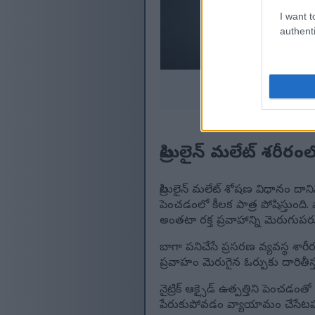
I want t
authenti
ప్
మరింత 
సిట్రులైన్ మలేట్ శరీరం
సిట్రులైన్ మలేట్ శోషణ విధానం దానిన
పెంచడంలో కీలక పాత్ర పోషిస్తుంది. 
అంతటా రక్త ప్రవాహాన్ని మెరుగుపరుస
బాగా పనిచేసే ప్రసరణ వ్యవస్థ శ
ప్రవాహం మెరుగైన ఓర్పుకు దారి
నైట్రిక్ ఆక్సైడ్ ఉత్పత్తిని పెం
పేరుకుపోవడం వ్యాయామం చేసేటప్పు