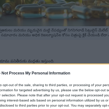
 ఆకులు మరియు మృదువైన మట్టి నేపథ్యంతో నిగనిగలాడే సిట్రులైన్ మేలేట్ 
సమాచారం మరియు అధిక రిజల్యూషన్‌ల కోసం చిత్రంపై క్లిక్ చేయండి లేదా న
్యాయామ పనితీరుకు మద్దతు ఇస్తుంది.
ుకు సాధారణంగా ప్రశంసించబడుతుంది.
ోలుకోవడానికి దోహదం చేస్తుంది.
 Not Process My Personal Information
రుల్లైన్ మరియు మలేట్‌లను కలుపుతుంది.
ధ్యయనాల మద్దతుతో.
to opt-out of the sale, sharing to third parties, or processing of your per
formation for targeted advertising by us, please use the below opt-out s
r selection. Please note that after your opt-out request is processed y
చయం
eing interest-based ads based on personal information utilized by us or
disclosed to third parties prior to your opt-out. You may separately opt-