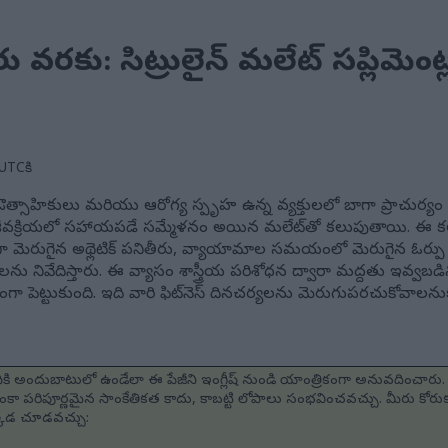
రు వరకు: సిట్రులైన్ మలేట్ సప్లిమె
UTCకి
్‌నెస్ ఔత్సాహికులు మరియు ఆరోగ్య స్పృహ ఉన్న వ్యక్తులలో బాగా ప్రాచుర్యం ప
్తి జీవక్రియలో సహాయపడే సమ్మేళనం అయిన మలేట్‌తో కలుపుతాయి. ఈ
ా మెరుగైన అథ్లెటిక్ పనితీరు, వ్యాయామాల సమయంలో మెరుగైన ఓర్పు 
ివేదిస్తారు. ఈ వ్యాసం శాస్త్రీయ పరిశోధన ద్వారా మద్దతు ఇవ్వబడిన అన
గా పెట్టుకుంది. ఇది వారి ఫిట్‌నెస్ దినచర్యలను మెరుగుపరచుకోవాలనుకు
ి అందుబాటులో ఉండేలా ఈ పేజీని ఇంగ్లీష్ నుండి యాంత్రికంగా అనువదించారు. 
కా పరిపూర్ణమైన సాంకేతికత కాదు, కాబట్టి లోపాలు సంభవించవచ్చు. మీరు కోర
్కడ చూడవచ్చు: