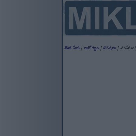
మొదటి పేజీ
/
ఆరోగ్యం
/
పోషణ
/ పంప్ నుం