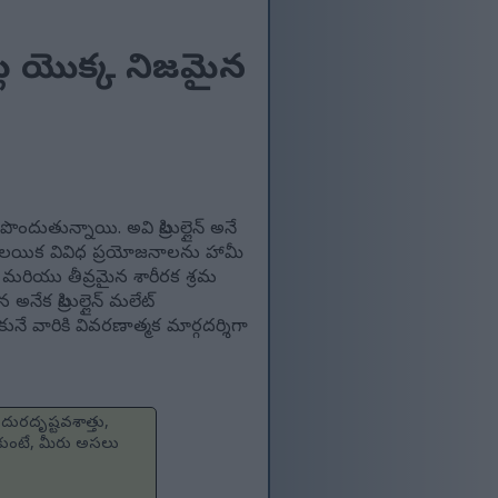
ంట్ల యొక్క నిజమైన
ొందుతున్నాయి. అవి సిట్రుల్లైన్ అనే
 కలయిక వివిధ ప్రయోజనాలను హామీ
మరియు తీవ్రమైన శారీరక శ్రమ
ేక సిట్రుల్లైన్ మలేట్
నే వారికి వివరణాత్మక మార్గదర్శిగా
దురదృష్టవశాత్తు,
ుకుంటే, మీరు అసలు