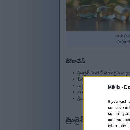
ఆకుపచ్చ
మరింత 
కీ టేకావేస్
సిట్రులైన్ మలేట్ మెరుగైన వ
ఓర్పు స్థాయిలను పెంచినంద
వ్యాయామం తర్వాత వేగంగా క
Miklix -
Do
ఉత్తమ ప్రయోజనాల కోసం సిట్
క్రీడా పోషణలో శాస్త్రీయ అ
If you wish 
sensitive in
confirm you
సిట్రులైన్ మలేట్ పరి
continue se
information 