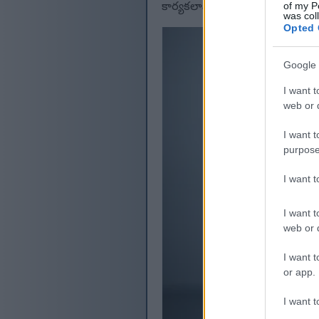
of my P
కార్యకలాపాల సమయంలో అలసటను త
was col
Opted 
Google 
I want t
web or d
I want t
purpose
I want 
I want t
web or d
I want t
or app.
I want t