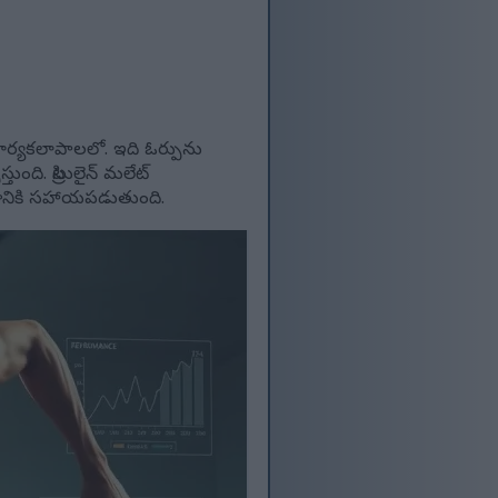
 కార్యకలాపాలలో. ఇది ఓర్పును
ంది. సిట్రులైన్ మలేట్
వడానికి సహాయపడుతుంది.