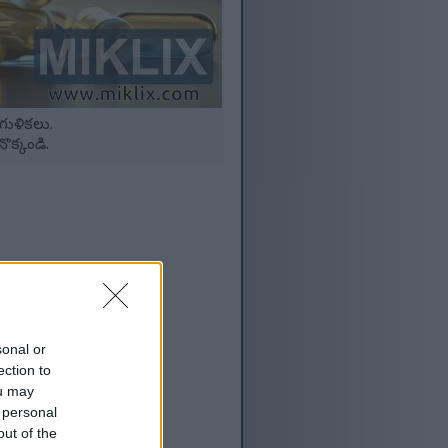
గుళికలు.
ొక్కండి.
sonal or
ection to
ou may
 personal
out of the