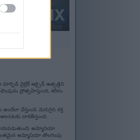
కర్.
ొక్కండి.
పిడి నైట్రిక్ ఆక్సైడ్ ఉత్పత్తిని
లింపును ప్రోత్సహిస్తుంది, శరీరం
దేలా చేస్తుంది. మెరుగైన రక్త
లసటకు దారితీస్తుంది.
కి సహాయపడుతుంది. అమ్మోనియా
ర్థవంతమైన అమ్మోనియా తొలగింపు