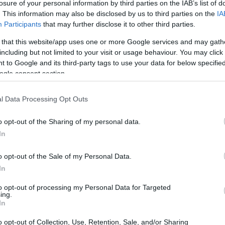
losure of your personal information by third parties on the IAB’s list of
ెంట్ ప్రపంచంలో ఆదరణ పొందుతోంది. ఇది దాని ప్రయోజనాలకు ప్రసిద్ధి చెంది
. This information may also be disclosed by us to third parties on the
IA
ియు బాడీబిల్డర్లను ఆకర్షిస్తుంది. ఈ సమ్మేళనం సిట్రులైన్ మరియు మలే
Participants
that may further disclose it to other third parties.
్రంలో సహాయపడుతుంది, శరీరం నుండి అమ్మోనియాను తొలగించడంలో స
 that this website/app uses one or more Google services and may gath
్రమైన వ్యాయామాల సమయంలో శక్తి ఉత్పత్తి మరియు ఓర్పును పెంచుతుందని
including but not limited to your visit or usage behaviour. You may click 
వంతమైన మిశ్రమాన్ని ఏర్పరుస్తుంది. కండరాల కోలుకోవడంలో, అలసటను 
 to Google and its third-party tags to use your data for below specifi
దాని సామర్థ్యం నుండి దీని ప్రజాదరణ వచ్చింది.
ogle consent section.
l Data Processing Opt Outs
 ఏమిటి?
o opt-out of the Sharing of my personal data.
In
ార్ధాలలో విస్తృతంగా ఉపయోగించే సమ్మేళనం. ఇది నైట్రిక్ ఆక్సైడ్ ఉత్పత్
లో కీలకమైన మాలిక్ ఆమ్లంతో మిళితం చేస్తుంది. ఈ మిశ్రమం సిట్రుల్లైన్ మలే
o opt-out of the Sale of my Personal Data.
్ సంశ్లేషణకు నేరుగా దోహదపడదు.
In
ి పెంచడానికి L-సిట్రుల్లైన్ చాలా అవసరం. ఇది నైట్రిక్ ఆక్సైడ్ లభ్యతను ప
to opt-out of processing my Personal Data for Targeted
త్తిని పెంచుతుంది, L-సిట్రుల్లైన్‌తో సినర్జిస్టిక్ ప్రభావాన్ని సృష్టిస్తుంది.
ing.
In
లేట్ యొక్క ప్రయోజనాలను పరిశోధన చూపించింది. ఇది కండరాలకు ఆక్సిజ
దారితీస్తుంది. అథ్లెట్లు మరియు ఫిట్‌నెస్ ఔత్సాహికులు దీనిని ఓర్
o opt-out of Collection, Use, Retention, Sale, and/or Sharing