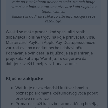
vode na rustikalnom drvenom stolu, iza njih blago
zamućena bakrena oprema pivovare koja svijetli na
toplom suncu.
Kliknite ili dodirnite sliku za više informacija i veće
rezolucije.
Wai-iti se može pronaći kod specijaliziranih
dobavljača i online trgovina koje prihvaćaju Visa,
Mastercard, PayPal i Apple Pay. Dostupnost može
varirati ovisno o godini berbe i dobavljaču.
Poznavanje ovih detalja ključno je za planiranje
projekata kuhanja Wai-itija. To osigurava da
dobijete svježi hmelj za vrhunac arome.
Ključne zaključke
Wai-iti je novozelandski kultivar hmelja
poznat po aromama koštuničavog voća poput
breskve i marelice.
Primarno služi kao izbor aromatičnog hmelja,