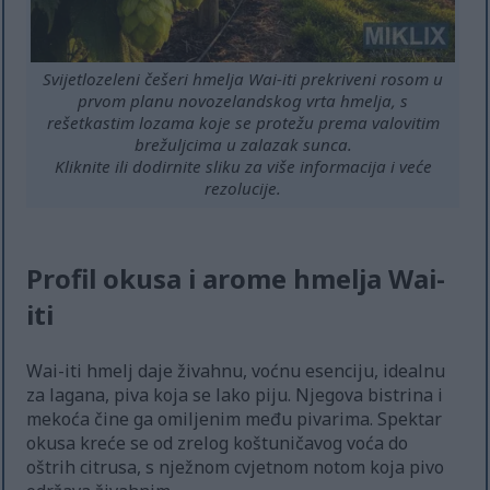
Svijetlozeleni češeri hmelja Wai-iti prekriveni rosom u
prvom planu novozelandskog vrta hmelja, s
rešetkastim lozama koje se protežu prema valovitim
brežuljcima u zalazak sunca.
Kliknite ili dodirnite sliku za više informacija i veće
rezolucije.
Profil okusa i arome hmelja Wai-
iti
Wai-iti hmelj daje živahnu, voćnu esenciju, idealnu
za lagana, piva koja se lako piju. Njegova bistrina i
mekoća čine ga omiljenim među pivarima. Spektar
okusa kreće se od zrelog koštuničavog voća do
oštrih citrusa, s nježnom cvjetnom notom koja pivo