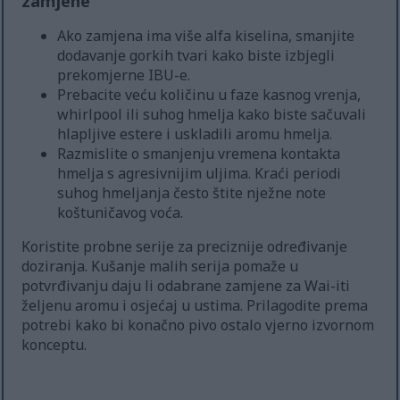
zamjene
Ako zamjena ima više alfa kiselina, smanjite
dodavanje gorkih tvari kako biste izbjegli
prekomjerne IBU-e.
Prebacite veću količinu u faze kasnog vrenja,
whirlpool ili suhog hmelja kako biste sačuvali
hlapljive estere i uskladili aromu hmelja.
Razmislite o smanjenju vremena kontakta
hmelja s agresivnijim uljima. Kraći periodi
suhog hmeljanja često štite nježne note
koštuničavog voća.
Koristite probne serije za preciznije određivanje
doziranja. Kušanje malih serija pomaže u
potvrđivanju daju li odabrane zamjene za Wai-iti
željenu aromu i osjećaj u ustima. Prilagodite prema
potrebi kako bi konačno pivo ostalo vjerno izvornom
konceptu.