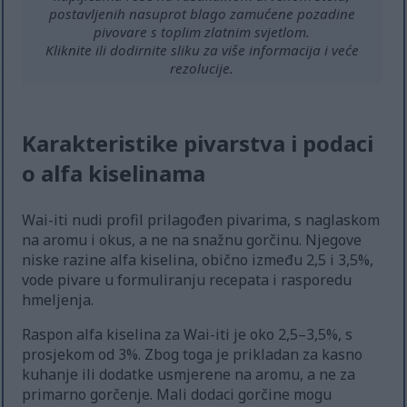
postavljenih nasuprot blago zamućene pozadine
pivovare s toplim zlatnim svjetlom.
Kliknite ili dodirnite sliku za više informacija i veće
rezolucije.
Karakteristike pivarstva i podaci
o alfa kiselinama
Wai-iti nudi profil prilagođen pivarima, s naglaskom
na aromu i okus, a ne na snažnu gorčinu. Njegove
niske razine alfa kiselina, obično između 2,5 i 3,5%,
vode pivare u formuliranju recepata i rasporedu
hmeljenja.
Raspon alfa kiselina za Wai-iti je oko 2,5–3,5%, s
prosjekom od 3%. Zbog toga je prikladan za kasno
kuhanje ili dodatke usmjerene na aromu, a ne za
primarno gorčenje. Mali dodaci gorčine mogu