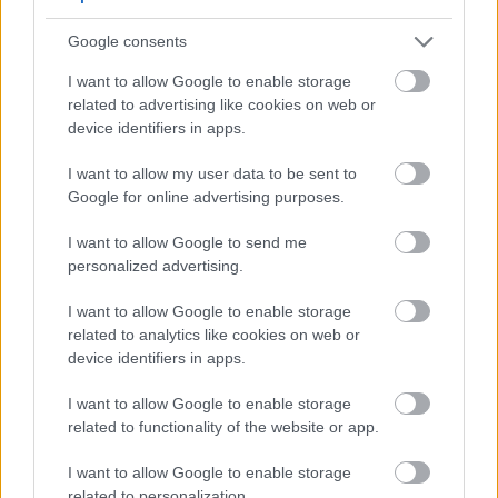
teške gorčine kada se koristi štedljivo.
Wai-iti izdanja s jednim hmeljem: idealna za
Google consents
degustacije i ograničena točenja.
I want to allow Google to enable storage
related to advertising like cookies on web or
device identifiers in apps.
I want to allow my user data to be sent to
Google for online advertising purposes.
I want to allow Google to send me
personalized advertising.
I want to allow Google to enable storage
related to analytics like cookies on web or
device identifiers in apps.
Krupni plan zlatnog blijedog i tamnosmeđeg piva
I want to allow Google to enable storage
prelivenog pjenom i svježim češerima hmelja Wai-iti,
postavljenih na rustikalnom drvenom stolu sa zrnima
related to functionality of the website or app.
slada u toploj atmosferi pivovare.
Kliknite ili dodirnite sliku za više informacija i veće
I want to allow Google to enable storage
rezolucije.
related to personalization.