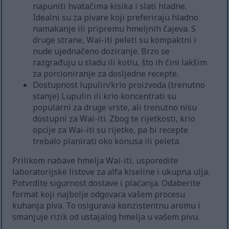
napuniti hvatačima kisika i slati hladne.
Idealni su za pivare koji preferiraju hladno
namakanje ili pripremu hmeljnih čajeva. S
druge strane, Wai-iti peleti su kompaktni i
nude ujednačeno doziranje. Brzo se
razgrađuju u sladu ili kotlu, što ih čini lakšim
za porcioniranje za dosljedne recepte.
Dostupnost lupulin/krio proizvoda (trenutno
stanje) Lupulin ili krio koncentrati su
popularni za druge vrste, ali trenutno nisu
dostupni za Wai-iti. Zbog te rijetkosti, krio
opcije za Wai-iti su rijetke, pa bi recepte
trebalo planirati oko konusa ili peleta.
Prilikom nabave hmelja Wai-iti, usporedite
laboratorijske listove za alfa kiseline i ukupna ulja.
Potvrdite sigurnost dostave i plaćanja. Odaberite
format koji najbolje odgovara vašem procesu
kuhanja piva. To osigurava konzistentnu aromu i
smanjuje rizik od ustajalog hmelja u vašem pivu.