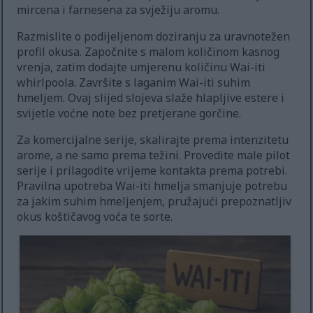
mircena i farnesena za svježiju aromu.
Razmislite o podijeljenom doziranju za uravnotežen
profil okusa. Započnite s malom količinom kasnog
vrenja, zatim dodajte umjerenu količinu Wai-iti
whirlpoola. Završite s laganim Wai-iti suhim
hmeljem. Ovaj slijed slojeva slaže hlapljive estere i
svijetle voćne note bez pretjerane gorčine.
Za komercijalne serije, skalirajte prema intenzitetu
arome, a ne samo prema težini. Provedite male pilot
serije i prilagodite vrijeme kontakta prema potrebi.
Pravilna upotreba Wai-iti hmelja smanjuje potrebu
za jakim suhim hmeljenjem, pružajući prepoznatljiv
okus koštičavog voća te sorte.