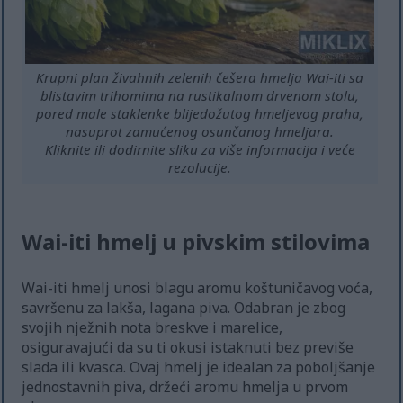
Krupni plan živahnih zelenih češera hmelja Wai-iti sa
blistavim trihomima na rustikalnom drvenom stolu,
pored male staklenke blijedožutog hmeljevog praha,
nasuprot zamućenog osunčanog hmeljara.
Kliknite ili dodirnite sliku za više informacija i veće
rezolucije.
Wai-iti hmelj u pivskim stilovima
Wai-iti hmelj unosi blagu aromu koštuničavog voća,
savršenu za lakša, lagana piva. Odabran je zbog
svojih nježnih nota breskve i marelice,
osiguravajući da su ti okusi istaknuti bez previše
slada ili kvasca. Ovaj hmelj je idealan za poboljšanje
jednostavnih piva, držeći aromu hmelja u prvom