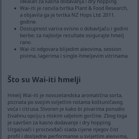
idealan za kasna dodavanja i dry hopping.
Wai-iti je razvila tvrtka Plant & Food Research,
a objavila ga je tvrtka NZ Hops Ltd. 2011.
godine.
Dostupnost varira ovisno o dobavljaču i godini
berbe; za najbolje rezultate osigurajte hmelj
rano.
Wai-iti odgovara blijedim aleovima, session
pivima, lagerima i single-hmeljevim vitrinama.
Što su Wai-iti hmelji
Hmelj Wai-iti je novozelandska aromatična sorta,
poznata po svojim svijetlim notama koštuničavog
voća i citrusa. Stvoren je kako bi pivarima ponudio
živahnu opciju s niskim udjelom gorčine. Zbog toga
je savršen za kasno dodavanje i dry hopping.
Uzgajivači i proizvođači slada cijene njegov čist
profil i dosljedne performanse u svijetlim aleovima,