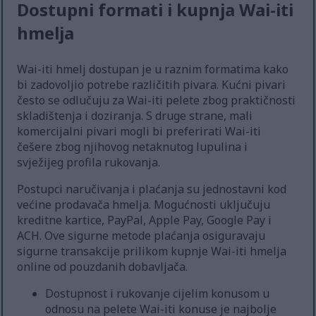
Dostupni formati i kupnja Wai-iti
hmelja
Wai-iti hmelj dostupan je u raznim formatima kako
bi zadovoljio potrebe različitih pivara. Kućni pivari
često se odlučuju za Wai-iti pelete zbog praktičnosti
skladištenja i doziranja. S druge strane, mali
komercijalni pivari mogli bi preferirati Wai-iti
češere zbog njihovog netaknutog lupulina i
svježijeg profila rukovanja.
Postupci naručivanja i plaćanja su jednostavni kod
većine prodavača hmelja. Mogućnosti uključuju
kreditne kartice, PayPal, Apple Pay, Google Pay i
ACH. Ove sigurne metode plaćanja osiguravaju
sigurne transakcije prilikom kupnje Wai-iti hmelja
online od pouzdanih dobavljača.
Dostupnost i rukovanje cijelim konusom u
odnosu na pelete Wai-iti konuse je najbolje