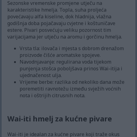
Sezonske vremenske promjene utječu na
karakteristike hmelja. Topla, suha proljeća
povećavaju alfa kiseline, dok hladnija, vlažna
godišnja doba pojačavaju cvjetne i koštuničave
estere. Pivari posvećuju veliku pozornost tim
varijacijama jer utječu na aromu i gorčinu hmelja.
Vrsta tla: ilovača i mjesta s dobrom drenažom
proizvode čišće aromatske spojeve.
Navodnjavanje: regulirana voda tijekom
punjenja stošca poboljšava prinos Wai-itija i
ujednačenost ulja.
Vrijeme berbe: razlika od nekoliko dana može
poremetiti ravnotežu između svježih voćnih
nota i oštrijih citrusnih nota.
Wai-iti hmelj za kućne pivare
Wai-iti je idealan za kućne pivare koji traže okus