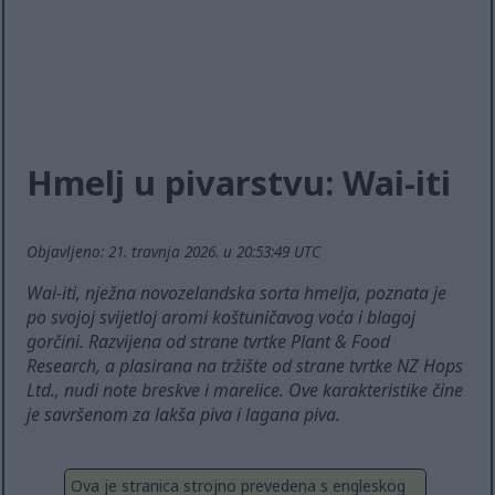
Hmelj u pivarstvu: Wai-iti
Objavljeno: 21. travnja 2026. u 20:53:49 UTC
Wai-iti, nježna novozelandska sorta hmelja, poznata je
po svojoj svijetloj aromi koštuničavog voća i blagoj
gorčini. Razvijena od strane tvrtke Plant & Food
Research, a plasirana na tržište od strane tvrtke NZ Hops
Ltd., nudi note breskve i marelice. Ove karakteristike čine
je savršenom za lakša piva i lagana piva.
Ova je stranica strojno prevedena s engleskog