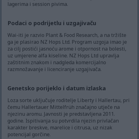
lagerima i session pivima.
Podaci o podrijetlu i uzgajivaču
Wai-iti je razvio Plant & Food Research, a na tržište
ga je plasirao NZ Hops Ltd. Program uzgoja imao je
za cilj postići jasnoću arome i otpornost na bolesti,
uz umjerene alfa kiseline. NZ Hops Ltd upravlja
zaštitnim znakom i nadgleda komercijalno
razmnožavanje i licenciranje uzgajivača.
Genetsko porijeklo i datum izlaska
Loza sorte uključuje roditelje Liberty i Hallertau, pri
čemu Hallertauer Mittelfrüh značajno utječe na
njezinu aromu. Javnosti je predstavljena 2011.
godine. Ispitivanja su potvrdila njezin privlačan
karakter breskve, marelice i citrusa, uz nizak
potencijal gorčine.