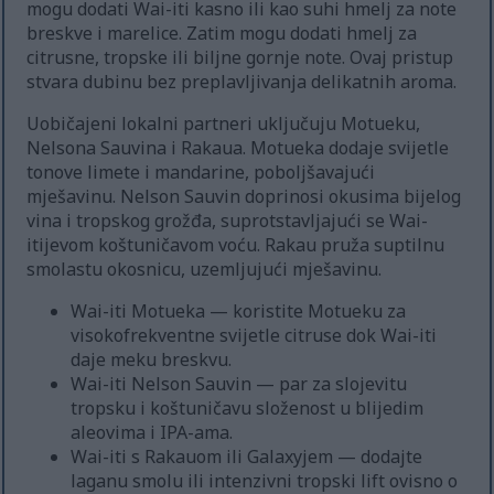
mogu dodati Wai-iti kasno ili kao suhi hmelj za note
breskve i marelice. Zatim mogu dodati hmelj za
citrusne, tropske ili biljne gornje note. Ovaj pristup
stvara dubinu bez preplavljivanja delikatnih aroma.
Uobičajeni lokalni partneri uključuju Motueku,
Nelsona Sauvina i Rakaua. Motueka dodaje svijetle
tonove limete i mandarine, poboljšavajući
mješavinu. Nelson Sauvin doprinosi okusima bijelog
vina i tropskog grožđa, suprotstavljajući se Wai-
itijevom koštuničavom voću. Rakau pruža suptilnu
smolastu okosnicu, uzemljujući mješavinu.
Wai-iti Motueka — koristite Motueku za
visokofrekventne svijetle citruse dok Wai-iti
daje meku breskvu.
Wai-iti Nelson Sauvin — par za slojevitu
tropsku i koštuničavu složenost u blijedim
aleovima i IPA-ama.
Wai-iti s Rakauom ili Galaxyjem — dodajte
laganu smolu ili intenzivni tropski lift ovisno o