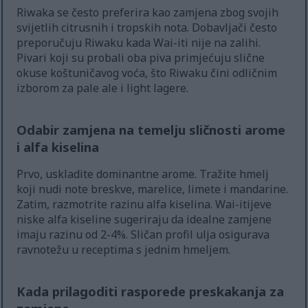
Riwaka se često preferira kao zamjena zbog svojih
svijetlih citrusnih i tropskih nota. Dobavljači često
preporučuju Riwaku kada Wai-iti nije na zalihi.
Pivari koji su probali oba piva primjećuju slične
okuse koštuničavog voća, što Riwaku čini odličnim
izborom za pale ale i light lagere.
Odabir zamjena na temelju sličnosti arome
i alfa kiselina
Prvo, uskladite dominantne arome. Tražite hmelj
koji nudi note breskve, marelice, limete i mandarine.
Zatim, razmotrite razinu alfa kiselina. Wai-itijeve
niske alfa kiseline sugeriraju da idealne zamjene
imaju razinu od 2-4%. Sličan profil ulja osigurava
ravnotežu u receptima s jednim hmeljem.
Kada prilagoditi rasporede preskakanja za