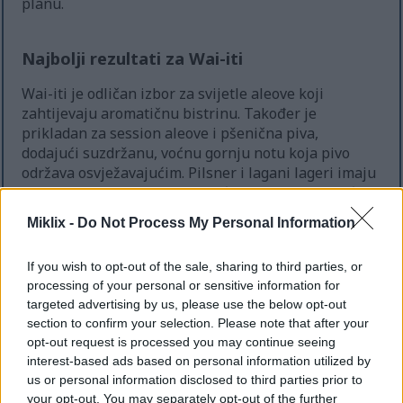
planu.
Najbolji rezultati za Wai-iti
Wai-iti je odličan izbor za svijetle aleove koji
zahtijevaju aromatičnu bistrinu. Također je
prikladan za session aleove i pšenična piva,
dodajući suzdržanu, voćnu gornju notu koja pivo
održava osvježavajućim. Pilsner i lagani lageri imaju
koristi od njegove suptilne voćnosti, izbjegavajući
vlažne ili smolaste tonove.
Miklix -
Do Not Process My Personal Information
Korištenje Wai-itija kao single-hop
If you wish to opt-out of the sale, sharing to third parties, or
processing of your personal or sensitive information for
showcasea
targeted advertising by us, please use the below opt-out
Jednohmeljeno pivo s Wai-itijem otkriva pravu bit
section to confirm your selection. Please note that after your
opt-out request is processed you may continue seeing
hmelja. Kasni dodaci, odležavanje u vrtlogu i blago
interest-based ads based on personal information utilized by
suho hmeljanje naglašavaju njegove karakteristike
us or personal information disclosed to third parties prior to
koštuničavog voća i laganog citrusa. Za kućne pivare
your opt-out. You may separately opt-out of the further