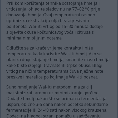
Prilikom korištenja tehnika odstojanja hmelja i
vrtloženja, ohladite sladovinu na 77–82 °C prije
dodavanja hmelja. Ovaj temperaturni raspon
optimizira ekstrakciju ulja bez agresivnih
polifenola. Wai-iti vrtlog od 15–30 minuta dodaje
slojevite okuse koštuničavog voća i citrusa s
minimalnim biljnim notama.
Odlučite se za kraće vrijeme kontakta i niže
temperature kada koristite Wai-iti hmelj. Ako se
planira dugo stajanje hmelja, smanjite masu hmelja
kako biste izbjegli travnate ili trpke okuse. Blagi
vrtlog na nižim temperaturama čuva nježne note
breskve i marelice po kojima je Wai-iti poznat.
Suho hmeljanje Wai-iti metodom ima za cilj
maksimizirati aromu uz minimiziranje gorčine.
Dodajte hmelj nakon što se primarna fermentacija
uspori, obično 3-5 dana nakon početka sekundarne
fermentacije ili 24-48 sati nakon visokog krausena.
Dodaci na hladnoj strani pomažu u zadržavanju