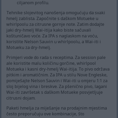
ciljanom profilu.
Tehnike slojevitog nanošenja omogućuju da svaki
hmelj zablista. Započnite s daškom Motueke u
whirlpoolu za citrusne gornje note. Zatim dodajte
jaki dry-hmelj Wai-itija kako biste sačuvali
koštuničavo voće. Za IPA s naglaskom na voću,
koristite Nelson Sauvin u whirlpoolu, a Wai-iti i
Motueku za dry-hmelj.
Primjeri vode do rada s receptima. Za session pale
ale koristite malu količinu gorčine, whirlpool
Motueka i kasni dry-hmelj Wai-itija. To pivo održava
pitkim i aromatičnim. Za IPA u stilu Nove Engleske,
pomiješajte Nelson Sauvin i Wai-iti u omjeru 1:1 za
sloj bijelog vina i breskve. Za pšenično pivo, lagani
Wai-iti završetak s daškom Motueke posvjetljuje
citrusni dojam.
Paketi hmelja za miješanje na prodajnim mjestima
često preporučuju ove kombinacije, što