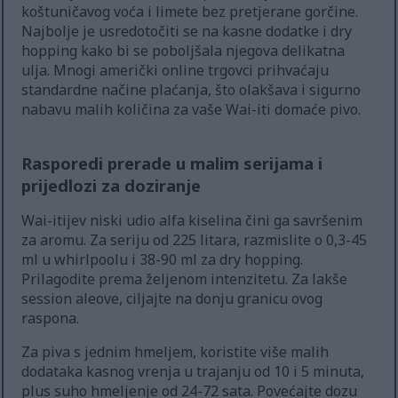
koštuničavog voća i limete bez pretjerane gorčine.
Najbolje je usredotočiti se na kasne dodatke i dry
hopping kako bi se poboljšala njegova delikatna
ulja. Mnogi američki online trgovci prihvaćaju
standardne načine plaćanja, što olakšava i sigurno
nabavu malih količina za vaše Wai-iti domaće pivo.
Rasporedi prerade u malim serijama i
prijedlozi za doziranje
Wai-itijev niski udio alfa kiselina čini ga savršenim
za aromu. Za seriju od 225 litara, razmislite o 0,3-45
ml u whirlpoolu i 38-90 ml za dry hopping.
Prilagodite prema željenom intenzitetu. Za lakše
session aleove, ciljajte na donju granicu ovog
raspona.
Za piva s jednim hmeljem, koristite više malih
dodataka kasnog vrenja u trajanju od 10 i 5 minuta,
plus suho hmeljenje od 24-72 sata. Povećajte dozu