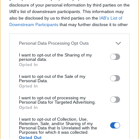
i male serije, jednohmeljeno Wai-iti pivo izvrstan je
disclosure of your personal information by third parties on the
alat za razumijevanje kako vrijeme utječe na
IAB’s list of downstream participants. This information may
izražavanje arome.
also be disclosed by us to third parties on the
IAB’s List of
Downstream Participants
that may further disclose it to other
third parties.
Primjeri komercijalnih piva koja koriste
Wai-iti
Please note that this website/app uses one or more Google
Personal Data Processing Opt Outs
services and may gather and store information including but
Nekoliko craft pivovara uključuje Wai-iti u svoje
not limited to your visit or usage behaviour. You may click to
I want to opt-out of the Sharing of my
mješavine ili kao vodeću sortu. Komercijalna Wai-iti
personal data.
grant or deny consent to Google and its third-party tags to
Opted In
piva često se pojavljuju kao pale ale, IPA i
use your data for below specified purposes in below Google
eksperimentalni lageri. Ova piva ističu voćnu
consent section.
I want to opt-out of the Sale of my
bistrinu hmelja, nadopunjujući estere kvasca ili
Personal Data.
druge novozelandske sorte. Two Bays Brewing Co
Opted In
kombinira Wai-iti s Nelson Sauvin i Nectaronom,
I want to opt-out of processing my
stvarajući slojevite note koštuničavog voća i tropa u
Personal Data for Targeted Advertising.
svojim IPA-ama.
Opted In
Wai-iti pale ale: ima okus koštuničavog voća s
I want to opt-out of Collection, Use,
Retention, Sale, and/or Sharing of my
čistom sladnom osnovom.
Personal Data that Is Unrelated with the
Wai-iti u lagerima: dodaje svijetlu aromu bez
Purposes for which it was collected.
Opted Out