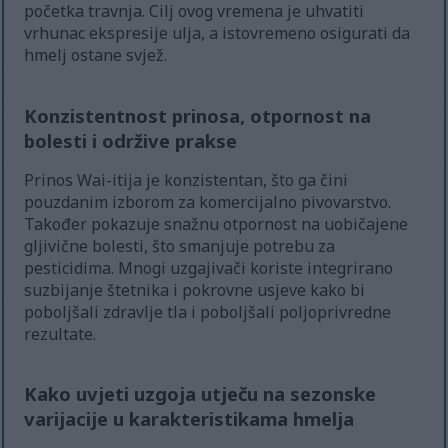
početka travnja. Cilj ovog vremena je uhvatiti
vrhunac ekspresije ulja, a istovremeno osigurati da
hmelj ostane svjež.
Konzistentnost prinosa, otpornost na
bolesti i održive prakse
Prinos Wai-itija je konzistentan, što ga čini
pouzdanim izborom za komercijalno pivovarstvo.
Također pokazuje snažnu otpornost na uobičajene
gljivične bolesti, što smanjuje potrebu za
pesticidima. Mnogi uzgajivači koriste integrirano
suzbijanje štetnika i pokrovne usjeve kako bi
poboljšali zdravlje tla i poboljšali poljoprivredne
rezultate.
Kako uvjeti uzgoja utječu na sezonske
varijacije u karakteristikama hmelja