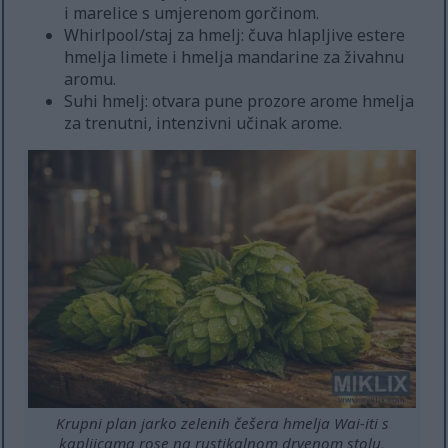
i marelice s umjerenom gorčinom.
Whirlpool/staj za hmelj: čuva hlapljive estere
hmelja limete i hmelja mandarine za živahnu
aromu.
Suhi hmelj: otvara pune prozore arome hmelja
za trenutni, intenzivni učinak arome.
Krupni plan jarko zelenih češera hmelja Wai-iti s
kapljicama rose na rustikalnom drvenom stolu,