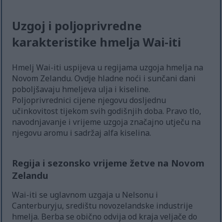
Uzgoj i poljoprivredne
karakteristike hmelja Wai-iti
Hmelj Wai-iti uspijeva u regijama uzgoja hmelja na
Novom Zelandu. Ovdje hladne noći i sunčani dani
poboljšavaju hmeljeva ulja i kiseline.
Poljoprivrednici cijene njegovu dosljednu
učinkovitost tijekom svih godišnjih doba. Pravo tlo,
navodnjavanje i vrijeme uzgoja značajno utječu na
njegovu aromu i sadržaj alfa kiselina.
Regija i sezonsko vrijeme žetve na Novom
Zelandu
Wai-iti se uglavnom uzgaja u Nelsonu i
Canterburyju, središtu novozelandske industrije
hmelja. Berba se obično odvija od kraja veljače do