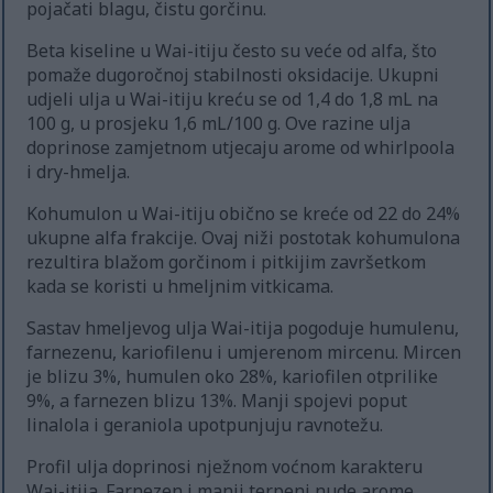
pojačati blagu, čistu gorčinu.
Beta kiseline u Wai-itiju često su veće od alfa, što
pomaže dugoročnoj stabilnosti oksidacije. Ukupni
udjeli ulja u Wai-itiju kreću se od 1,4 do 1,8 mL na
100 g, u prosjeku 1,6 mL/100 g. Ove razine ulja
doprinose zamjetnom utjecaju arome od whirlpoola
i dry-hmelja.
Kohumulon u Wai-itiju obično se kreće od 22 do 24%
ukupne alfa frakcije. Ovaj niži postotak kohumulona
rezultira blažom gorčinom i pitkijim završetkom
kada se koristi u hmeljnim vitkicama.
Sastav hmeljevog ulja Wai-itija pogoduje humulenu,
farnezenu, kariofilenu i umjerenom mircenu. Mircen
je blizu 3%, humulen oko 28%, kariofilen otprilike
9%, a farnezen blizu 13%. Manji spojevi poput
linalola i geraniola upotpunjuju ravnotežu.
Profil ulja doprinosi nježnom voćnom karakteru
Wai-itija. Farnezen i manji terpeni nude arome