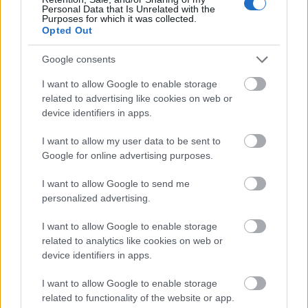
nepogrešivu oštru i prodornu aromu fermentacije,
Personal Data that Is Unrelated with the
Purposes for which it was collected.
nagovještavajući njezine duboke, složene okuse -
Opted Out
ravnotežu kiselog, ljutog i umamija koja budi
osjetila.
Google consents
Oko ovog središnjeg dijela, scena je pažljivo
I want to allow Google to enable storage
ukrašena sirovim sastojcima koji kimchi čine tako
related to advertising like cookies on web or
cijenjenim jelom. Jarko narančaste mrkve, čija se
device identifiers in apps.
kora sjaji na svjetlu, leže pokraj zdjele, evocirajući
njihovu zemljanu slatkoću i hrskav zalogaj. Zrele
I want to allow my user data to be sent to
Google for online advertising purposes.
crvene rajčice, sjajne i punašne, sugeriraju svježinu
i sočnost, iako se ne nalaze uvijek u tradicionalnom
I want to allow Google to send me
kimchiju, doprinoseći dojmu obilja i zdravlja. Glavice
personalized advertising.
češnjaka, čije su papirnate ljuske oguljene tek
toliko da otkriju češnjeve unutra, naglašavaju oštar,
I want to allow Google to enable storage
pikantan prizvuk koji češnjak daje jelu. Zeleno
related to analytics like cookies on web or
lisnato povrće širi se prema van, simbolizirajući
device identifiers in apps.
obilnu žetvu korejskih poljoprivrednih površina,
dok njihove hrskave, žilnate teksture prekrasno
I want to allow Google to enable storage
kontrastiraju s glatkim krivuljama zdjele. Svaki
related to functionality of the website or app.