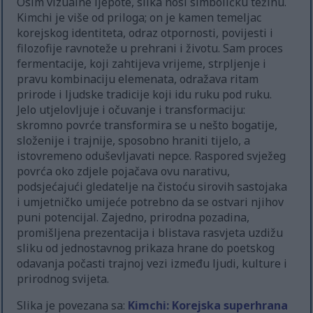
Osim vizualne ljepote, slika nosi simboličku težinu.
Kimchi je više od priloga; on je kamen temeljac
korejskog identiteta, odraz otpornosti, povijesti i
filozofije ravnoteže u prehrani i životu. Sam proces
fermentacije, koji zahtijeva vrijeme, strpljenje i
pravu kombinaciju elemenata, odražava ritam
prirode i ljudske tradicije koji idu ruku pod ruku.
Jelo utjelovljuje i očuvanje i transformaciju:
skromno povrće transformira se u nešto bogatije,
složenije i trajnije, sposobno hraniti tijelo, a
istovremeno oduševljavati nepce. Raspored svježeg
povrća oko zdjele pojačava ovu narativu,
podsjećajući gledatelje na čistoću sirovih sastojaka
i umjetničko umijeće potrebno da se ostvari njihov
puni potencijal. Zajedno, prirodna pozadina,
promišljena prezentacija i blistava rasvjeta uzdižu
sliku od jednostavnog prikaza hrane do poetskog
odavanja počasti trajnoj vezi između ljudi, kulture i
prirodnog svijeta.
Slika je povezana sa:
Kimchi: Korejska superhrana