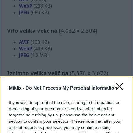
WebP
(238 KB)
JPEG
(680 KB)
Vrlo velika veličina
(4,032 x 2,304)
AVIF
(133 KB)
WebP
(409 KB)
JPEG
(1.2 MB)
Iznimno velika veličina
(5,376 x 3,072)
AVIF
(184 KB)
Miklix -
Do Not Process My Personal Information
WebP
(607 KB)
JPEG
(2 MB)
If you wish to opt-out of the sale, sharing to third parties, or
processing of your personal or sensitive information for
Komično velika veličina
(1,048,576 x
targeted advertising by us, please use the below opt-out
section to confirm your selection. Please note that after your
599,186)
opt-out request is processed you may continue seeing