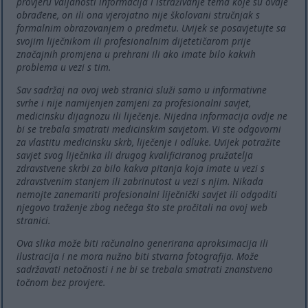
provjeru valjanosti informacija i istraživanje tema koje su ovdje
obrađene, on ili ona vjerojatno nije školovani stručnjak s
formalnim obrazovanjem o predmetu. Uvijek se posavjetujte sa
svojim liječnikom ili profesionalnim dijetetičarom prije
značajnih promjena u prehrani ili ako imate bilo kakvih
problema u vezi s tim.
Sav sadržaj na ovoj web stranici služi samo u informativne
svrhe i nije namijenjen zamjeni za profesionalni savjet,
medicinsku dijagnozu ili liječenje. Nijedna informacija ovdje ne
bi se trebala smatrati medicinskim savjetom. Vi ste odgovorni
za vlastitu medicinsku skrb, liječenje i odluke. Uvijek potražite
savjet svog liječnika ili drugog kvalificiranog pružatelja
zdravstvene skrbi za bilo kakva pitanja koja imate u vezi s
zdravstvenim stanjem ili zabrinutost u vezi s njim. Nikada
nemojte zanemariti profesionalni liječnički savjet ili odgoditi
njegovo traženje zbog nečega što ste pročitali na ovoj web
stranici.
Ova slika može biti računalno generirana aproksimacija ili
ilustracija i ne mora nužno biti stvarna fotografija. Može
sadržavati netočnosti i ne bi se trebala smatrati znanstveno
točnom bez provjere.