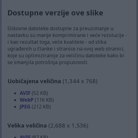
Dostupne verzije ove slike
Slikovne datoteke dostupne za preuzimanje u
nastavku su manje komprimirane i veće rezolucije -
i kao rezultat toga, veće kvalitete - od slika
ugrađenih u članke i stranice na ovoj web stranici,
koje su optimiziranije za veličinu datoteke kako bi
se smanjila potrošnja propusnosti.
Uobičajena veličina
(1,344 x 768)
AVIF
(52 KB)
WebP
(116 KB)
JPEG
(212 KB)
Velika veličina
(2,688 x 1,536)
AVIF
(87 KB)