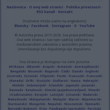
Naslovnica
-
O ovoj web stranici
-
Politika privatnosti
-
RSS kanali
-
Kontakt
Društvene mreže (samo na engleskom):
Bluesky
-
Facebook
-
Instagram
-
X
-
YouTube
© Autorska prava 2015-2026. Sva prava pridržana.
Ova web stranica i sav njen sadržaj zaštićeni su
međunarodnim zakonima o autorskim pravima.
Umnožavanje bez dopuštenja nije dopušteno.
Ova stranica je dostupna i na ovim jezicima:
Afrikaans
-
Albanski
-
Arapski
-
Armenski
-
Azerbajdžanski
-
Bengalski
-
Bosanski
-
Bugarski
-
Češki
-
Danski
-
Engleski
(izvornik)
-
Estonski
-
Filipinski
-
Finski
-
Francuski
-
Francuski
(Kanada)
-
Grčki
-
Gruzijski
-
Gudžarati
-
Hausa
-
Hebrejski
-
Hindski
-
Indonezijski
-
Islandski
-
Japanski
-
Javanski
-
Kannada
-
Katalonski
-
Kineski (pojednostavljeni)
-
Kineski
(tradicionalni)
-
Korejski
-
Latvijski
-
Litvanski
-
Mađarski
-
Makedonski
-
Malajalamski
-
Malajski
-
Marati
-
Mijanmarski
(burmanski)
-
Mongolski
-
Nepalski
-
Nizozemski
-
Njemački
-
Norveški (bokmol)
-
Orija
-
Pandžapski (gurmukhi)
-
Perzijski