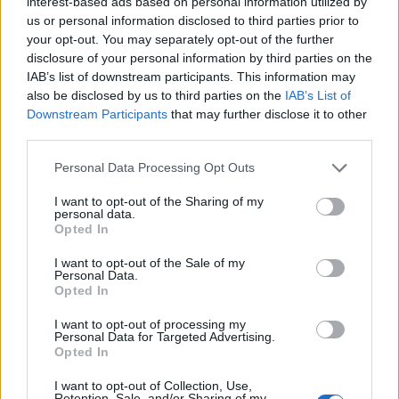
interest-based ads based on personal information utilized by
Još uvijek se učitava... ;-)
us or personal information disclosed to third parties prior to
your opt-out. You may separately opt-out of the further
disclosure of your personal information by third parties on the
Opis slike
IAB’s list of downstream participants. This information may
also be disclosed by us to third parties on the
IAB’s List of
Downstream Participants
that may further disclose it to other
Slika predstavlja bogatu i impresivnu proslavu
third parties.
korejske kulinarske tradicije, s upečatljivom
zdjelom svježe pripremljenog kimchija koja zauzima
Please note that this website/app uses one or more Google
Personal Data Processing Opt Outs
svoje zasluženo mjesto u središtu kompozicije.
services and may gather and store information including but
Kimchi, remek-djelo fermentacije, prepun je slojeva
not limited to your visit or usage behaviour. You may click to
I want to opt-out of the Sharing of my
personal data.
crvenih, narančastih i suptilnih zlatnih nijansi, a
grant or deny consent to Google and its third-party tags to
Opted In
njegove sjajne teksture govore o prirodnom sjaju
use your data for below specified purposes in below Google
povrća unutra. Hrskavi listovi kineskog kupusa,
consent section.
I want to opt-out of the Sale of my
omekšani procesom fermentacije, ali i dalje žive
Personal Data.
Opted In
hrskavosti, isprepliću se s listićima rotkvice,
češnjaka i čili papričice. Raspršeni svježi peršin po
I want to opt-out of processing my
jelu pruža živahni zeleni naglasak, mali, ali
Personal Data for Targeted Advertising.
utjecajan detalj koji naglašava svježinu i
Opted In
životoljubivu prirodu hrane. U mislima se čini da
I want to opt-out of Collection, Use,
para gotovo izlazi iz zdjele, noseći sa sobom
Retention, Sale, and/or Sharing of my