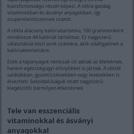
kulcsfontosságú részét képezi. A cékla gazdag
vitaminokban és ásványi anyagokban, így
szuperélelmiszernek számít.
A cékla alacsony kalóriatartalmú, 100 grammonként
mindössze 44 kalóriát tartalmaz. Ez nagyszerű
választássá teszi azok számára, akik odafigyelnek a
kalóriabevitelükre.
Ezek a tápanyagok nemcsak ízt adnak az ételeknek,
hanem egészségügyi előnyökkel is járnak. A céklát
salátákban, gyümölcslevekben vagy levesekben is
élvezheti. Sokoldalúságuk miatt nagyszerű
kiegészítői bármilyen étkezésnek.
Tele van esszenciális
vitaminokkal és ásványi
anyagokkal