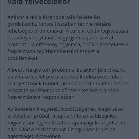
való felvételekor
Amikor a cékla étrendbe való felvételén
gondolkodik, fontos tisztában lennie néhány
lehetséges problémával. A túl sok cékla fogyasztása
alacsony vérnyomást vagy gyomorpanaszokat
okozhat. Ha érzékeny a gyomra, a cékla mértékletes
fogyasztása segíthet elkerülni ezeket a
problémákat.
A beeturia gyakori probléma. Ez akkor jelentkezik,
amikor a vizelet pirosra változik cékla evése után.
Bár ijesztőnek tűnhet, általában ártalmatlan. Ennek
ismerete segíthet jobb döntéseket hozni a cékla
fogyasztásával kapcsolatban.
Az étrended kiegyensúlyozottságának megőrzése
érdekében próbálj meg különböző zöldségeket
fogyasztani. Így változatos tápanyagokhoz jutsz, és
elkerülöd a kockázatokat. Ez egy okos lépés az
egészséged érdekében.