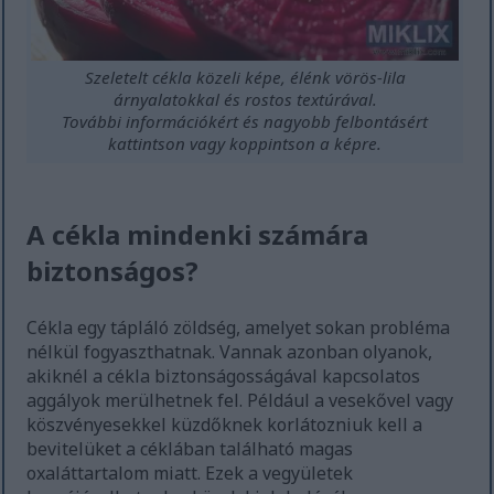
Szeletelt cékla közeli képe, élénk vörös-lila
árnyalatokkal és rostos textúrával.
További információkért és nagyobb felbontásért
kattintson vagy koppintson a képre.
A cékla mindenki számára
biztonságos?
Cékla egy tápláló zöldség, amelyet sokan probléma
nélkül fogyaszthatnak. Vannak azonban olyanok,
akiknél a cékla biztonságosságával kapcsolatos
aggályok merülhetnek fel. Például a vesekővel vagy
köszvényesekkel küzdőknek korlátozniuk kell a
bevitelüket a céklában található magas
oxaláttartalom miatt. Ezek a vegyületek