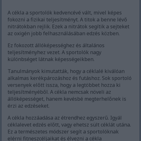
A cékla a sportolók kedvencévé vált, mivel képes
fokozni a fizikai teljesítményt. A titok a benne lévő
nitrátokban rejlik. Ezek a nitrátok segítik a sejteket
az oxigén jobb felhasználásában edzés közben.
Ez fokozott állóképességhez és általános
teljesítményhez vezet. A sportolók nagy
különbséget látnak képességeikben.
Tanulmányok kimutatták, hogy a céklalé kiválóan
alkalmas kerékpározáshoz és futáshoz. Sok sportoló
versenyek előtt issza, hogy a legtöbbet hozza ki
teljesítményéből. A cékla nemcsak növeli az
állóképességet, hanem kevésbé megterhelőnek is
érzi az edzéseket.
A cékla hozzáadása az étrendhez egyszerű. Igyál
céklalevet edzés előtt, vagy ehetsz sült céklát utána.
Ez a természetes módszer segít a sportolóknak
elérni fitneszcéljaikat és élvezni a cékla