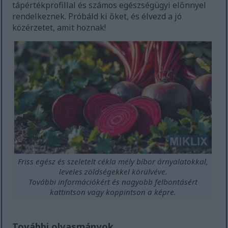
tápértékprofillal és számos egészségügyi előnnyel
rendelkeznek. Próbáld ki őket, és élvezd a jó
közérzetet, amit hoznak!
Friss egész és szeletelt cékla mély bíbor árnyalatokkal,
leveles zöldségekkel körülvéve.
További információkért és nagyobb felbontásért
kattintson vagy koppintson a képre.
További olvasmányok