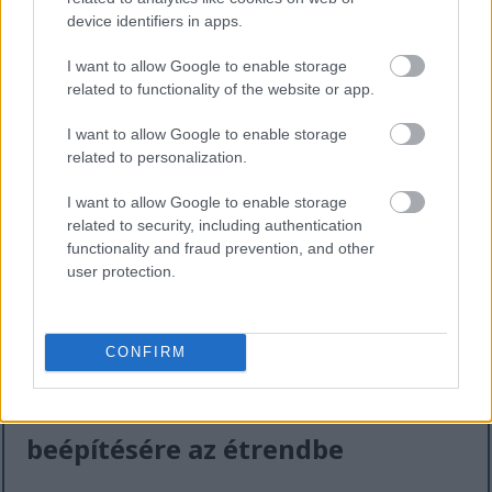
device identifiers in apps.
A cékla remek választás azok számára, akik
I want to allow Google to enable storage
szeretnének a testsúlyukkal foglalkozni. Alacsony
related to functionality of the website or app.
kalóriatartalmú, viszont magas víztartalmú, így
nagyon laktató. Ez tökéletes étellé teszi őket az
I want to allow Google to enable storage
energiaszint fenntartásához anélkül, hogy túl sok
related to personalization.
kalóriát vinnénk be a szervezetünkbe.
I want to allow Google to enable storage
A céklában található rost segít abban, hogy tovább
related to security, including authentication
érezd jóllakottnak magad. Ez azt jelenti, hogy többet
functionality and fraud prevention, and other
ehetsz anélkül, hogy túlságosan éhes lennél. A cékla
user protection.
hozzáadása az étkezéseidhez segíthet az
egészségesebb étkezésben és a testsúlyod jobb
kezelésében.
CONFIRM
Finom módszerek a cékla
beépítésére az étrendbe