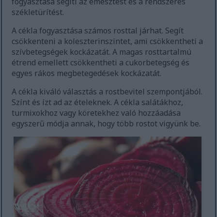
fogyasztása segíti az emésztést és a rendszeres
székletürítést.
A cékla fogyasztása számos rosttal járhat. Segít
csökkenteni a koleszterinszintet, ami csökkentheti a
szívbetegségek kockázatát. A magas rosttartalmú
étrend emellett csökkentheti a cukorbetegség és
egyes rákos megbetegedések kockázatát.
A cékla kiváló választás a rostbevitel szempontjából.
Színt és ízt ad az ételeknek. A cékla salátákhoz,
turmixokhoz vagy köretekhez való hozzáadása
egyszerű módja annak, hogy több rostot vigyünk be.