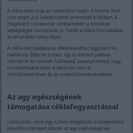
A cékla nem csak az emésztést segíti. A benne lévő
rost segíti a jó baktériumok jelenlétét a bélben. A
megfelelő rostbevitel csökkentheti a krónikus
betegségek kockázatát is. Tehát a cékla hozzáadása
az étrendhez okos lépés.
A cékla hozzáadása az étkezéseidhez egyszerű és
hatékony. Édes és színes, így az ételeid jobban
néznek ki és ízlenek. Sütheted, savanyíthatod, vagy
turmixolhatod őket. A cékla jót tesz az
ízlelőbimbóidnak és az emésztőrendszerednek.
Az agy egészségének
támogatása céklafogyasztással
Cékla több, mint egy színes kiegészítő a tányérodon;
jelentős szerepet játszik az agy egészségének