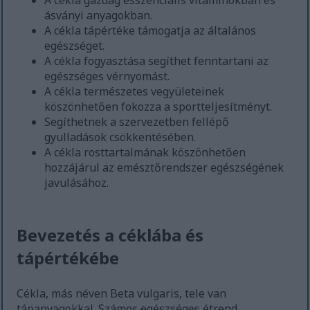
A cékla gazdag esszenciális vitaminokban és
ásványi anyagokban.
A cékla tápértéke támogatja az általános
egészséget.
A cékla fogyasztása segíthet fenntartani az
egészséges vérnyomást.
A cékla természetes vegyületeinek
köszönhetően fokozza a sportteljesítményt.
Segíthetnek a szervezetben fellépő
gyulladások csökkentésében.
A cékla rosttartalmának köszönhetően
hozzájárul az emésztőrendszer egészségének
javulásához.
Bevezetés a céklába és
tápértékébe
Cékla, más néven Beta vulgaris, tele van
tápanyagokkal. Számos egészséges étrend