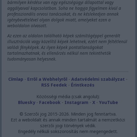
bármilyen kérdése van egy egészségügyi állapottal vagy
aggályaival kapcsolatban. Soha ne hagyja figyelmen kívül a
professzionális orvosi tanácsokat, és ne késlekedjen annak
igénybevételével olyan dolgok miatt, amelyeket ezen a
weboldalon olvasott.
Az ezen az oldalon található képek számítógéppel generált
illusztrációk vagy közelítő képek lehetnek, ezért nem feltétlenül
valódi fényképek. Az ilyen képek pontatlanságokat
tartalmazhatnak, és ellenőrzés nélkül nem tekinthetők
tudományosan helyesnek.
Címlap
-
Erről a Webhelyről
-
Adatvédelmi szabályzat
-
RSS Feedek
-
Érintkezés
Közösségi média (csak angolul):
Bluesky
-
Facebook
-
Instagram
-
X
-
YouTube
© Szerzői jog 2015-2026. Minden jog fenntartva.
Ezt a weboldalt és annak minden tartalmát a nemzetközi
szerzői jogi törvények védik.
Engedély nélküli sokszorosítás nem megengedett.