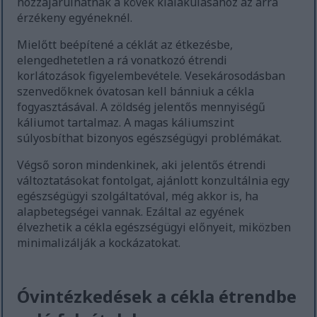
hozzájárulhatnak a kövek kialakulásához az arra
érzékeny egyéneknél.
Mielőtt beépítené a céklát az étkezésbe,
elengedhetetlen a rá vonatkozó étrendi
korlátozások figyelembevétele. Vesekárosodásban
szenvedőknek óvatosan kell bánniuk a cékla
fogyasztásával. A zöldség jelentős mennyiségű
káliumot tartalmaz. A magas káliumszint
súlyosbíthat bizonyos egészségügyi problémákat.
Végső soron mindenkinek, aki jelentős étrendi
változtatásokat fontolgat, ajánlott konzultálnia egy
egészségügyi szolgáltatóval, még akkor is, ha
alapbetegségei vannak. Ezáltal az egyének
élvezhetik a cékla egészségügyi előnyeit, miközben
minimalizálják a kockázatokat.
Óvintézkedések a cékla étrendbe