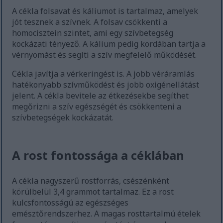
A cékla folsavat és káliumot is tartalmaz, amelyek
jót tesznek a szívnek. A folsav csökkenti a
homocisztein szintet, ami egy szívbetegség
kockázati tényező. A kálium pedig kordában tartja a
vérnyomást és segíti a szív megfelelő működését.
Cékla javítja a vérkeringést is. A jobb véráramlás
hatékonyabb szívműködést és jobb oxigénellátást
jelent. A cékla bevitele az étkezésekbe segíthet
megőrizni a szív egészségét és csökkenteni a
szívbetegségek kockázatát.
A rost fontossága a céklában
A cékla nagyszerű rostforrás, csészénként
körülbelül 3,4 grammot tartalmaz. Ez a rost
kulcsfontosságú az egészséges
emésztőrendszerhez. A magas rosttartalmú ételek