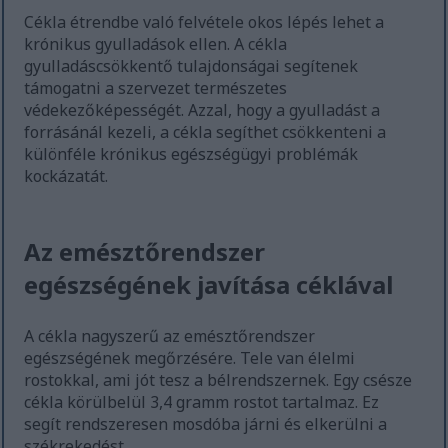
Cékla étrendbe való felvétele okos lépés lehet a
krónikus gyulladások ellen. A cékla
gyulladáscsökkentő tulajdonságai segítenek
támogatni a szervezet természetes
védekezőképességét. Azzal, hogy a gyulladást a
forrásánál kezeli, a cékla segíthet csökkenteni a
különféle krónikus egészségügyi problémák
kockázatát.
Az emésztőrendszer
egészségének javítása céklával
A cékla nagyszerű az emésztőrendszer
egészségének megőrzésére. Tele van élelmi
rostokkal, ami jót tesz a bélrendszernek. Egy csésze
cékla körülbelül 3,4 gramm rostot tartalmaz. Ez
segít rendszeresen mosdóba járni és elkerülni a
székrekedést.