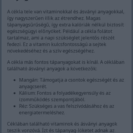
A cékla tele van vitaminokkal és ásványi anyagokkal,
így nagyszerűen illik az étrendhez. Magas
tápanyagsűrűségű, így extra kalóriák nélkül biztosít
egészségügyi előnyöket. Például a cékla folátot
tartalmaz, ami a napi szükséglet jelentős részét
fedezi. Ez a vitamin kulcsfontosságú a sejtek
növekedéséhez és a szív egészségéhez.
A cékla más fontos tápanyagokat is kínál. A céklában
található ásványi anyagok a következők:
Mangán: Támogatja a csontok egészségét és az
anyagcserét.
Kálium: Fontos a folyadékegyensúly és az
izomműködés szempontjából.
Réz: Szükséges a vas felszívódásához és az
energiatermeléshez.
Céklában található vitaminok és ásványi anyagok
teszik vonzóvá. Ízt és tápanyag-löketet adnak az