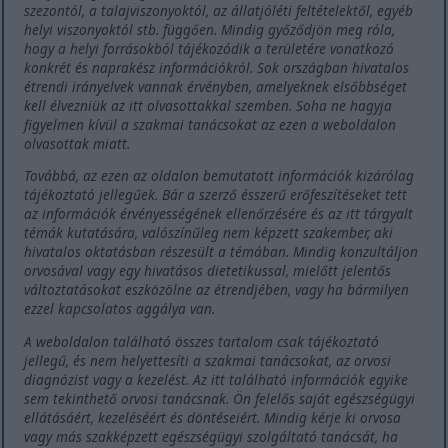
szezontól, a talajviszonyoktól, az állatjóléti feltételektől, egyéb
helyi viszonyoktól stb. függően. Mindig győződjön meg róla,
hogy a helyi forrásokból tájékozódik a területére vonatkozó
konkrét és naprakész információkról. Sok országban hivatalos
étrendi irányelvek vannak érvényben, amelyeknek elsőbbséget
kell élvezniük az itt olvasottakkal szemben. Soha ne hagyja
figyelmen kívül a szakmai tanácsokat az ezen a weboldalon
olvasottak miatt.
Továbbá, az ezen az oldalon bemutatott információk kizárólag
tájékoztató jellegűek. Bár a szerző ésszerű erőfeszítéseket tett
az információk érvényességének ellenőrzésére és az itt tárgyalt
témák kutatására, valószínűleg nem képzett szakember, aki
hivatalos oktatásban részesült a témában. Mindig konzultáljon
orvosával vagy egy hivatásos dietetikussal, mielőtt jelentős
változtatásokat eszközölne az étrendjében, vagy ha bármilyen
ezzel kapcsolatos aggálya van.
A weboldalon található összes tartalom csak tájékoztató
jellegű, és nem helyettesíti a szakmai tanácsokat, az orvosi
diagnózist vagy a kezelést. Az itt található információk egyike
sem tekinthető orvosi tanácsnak. Ön felelős saját egészségügyi
ellátásáért, kezeléséért és döntéseiért. Mindig kérje ki orvosa
vagy más szakképzett egészségügyi szolgáltató tanácsát, ha