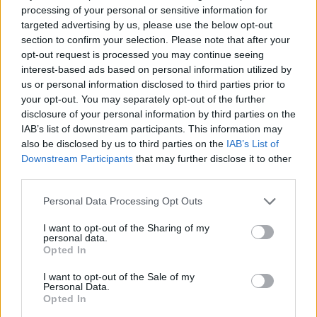
processing of your personal or sensitive information for
targeted advertising by us, please use the below opt-out
section to confirm your selection. Please note that after your
opt-out request is processed you may continue seeing
interest-based ads based on personal information utilized by
us or personal information disclosed to third parties prior to
your opt-out. You may separately opt-out of the further
disclosure of your personal information by third parties on the
IAB’s list of downstream participants. This information may
also be disclosed by us to third parties on the
IAB’s List of
Downstream Participants
that may further disclose it to other
Friss, mélyvörös árnyalatú cékla keresztmetszete,
third parties.
szeletelve és egészben meleg fény alatt.
További információkért és nagyobb felbontásért
Please note that this website/app uses one or more Google
Personal Data Processing Opt Outs
kattintson vagy koppintson a képre.
services and may gather and store information including but
not limited to your visit or usage behaviour. You may click to
I want to opt-out of the Sharing of my
personal data.
grant or deny consent to Google and its third-party tags to
Opted In
A cékla potenciális rákellenes
use your data for below specified purposes in below Google
consent section.
I want to opt-out of the Sale of my
tulajdonságai
Personal Data.
Opted In