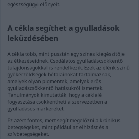
egészségügyi előnyeit.
A cékla segíthet a gyulladások
leküzdésében
A cékla több, mint pusztán egy színes kiegészítője
az étkezéseidnek. Csodálatos gyulladáscsökkentő
tulajdonságokkal is rendelkezik. Ezek az élénk színű
gyökérzöldségek bétalainokat tartalmaznak,
amelyek olyan pigmentek, amelyek erős
gyulladáscsökkentő hatásukról ismertek.
Tanulmányok kimutatták, hogy a céklalé
fogyasztása csökkentheti a szervezetben a
gyulladásos markereket.
Ez azért fontos, mert segít megelőzni a krónikus
betegségeket, mint például az elhízást és a
szívbetegségeket.