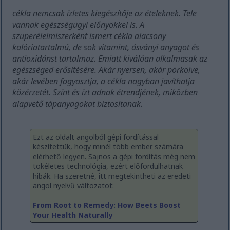
cékla nemcsak ízletes kiegészítője az ételeknek. Tele
vannak egészségügyi előnyökkel is. A
szuperélelmiszerként ismert cékla alacsony
kalóriatartalmú, de sok vitamint, ásványi anyagot és
antioxidánst tartalmaz. Emiatt kiválóan alkalmasak az
egészséged erősítésére. Akár nyersen, akár pörkölve,
akár levében fogyasztja, a cékla nagyban javíthatja
közérzetét. Színt és ízt adnak étrendjének, miközben
alapvető tápanyagokat biztosítanak.
Ezt az oldalt angolból gépi fordítással
készítettük, hogy minél több ember számára
elérhető legyen. Sajnos a gépi fordítás még nem
tökéletes technológia, ezért előfordulhatnak
hibák. Ha szeretné, itt megtekintheti az eredeti
angol nyelvű változatot:
From Root to Remedy: How Beets Boost
Your Health Naturally