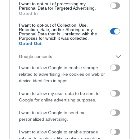
Cékla felkeltette az egészségügyi szakértők
I want to opt-out of processing my
figyelmét a rák elleni küzdelemben betöltött
Personal Data for Targeted Advertising.
Opted In
lehetséges szerepe miatt. Olyan vegyületeket
tartalmaz, mint a betain és a ferulinsav, amelyek
I want to opt-out of Collection, Use,
ígéretesek a rák elleni küzdelemben. Tanulmányok
Retention, Sale, and/or Sharing of my
Personal Data that Is Unrelated with the
szerint ezek segíthetnek lelassítani a rákos sejtek
Purposes for which it was collected.
növekedését, ami reményt ad a további kutatásokra.
Opted Out
A céklakivonatokkal kapcsolatos tanulmányok arra
Google consents
utalnak, hogy képesek megakadályozni a rákos
sejtek szaporodását. Bár az eredmények ígéretesek,
I want to allow Google to enable storage
related to advertising like cookies on web or
további kutatásokra van szükség ahhoz, hogy teljes
device identifiers in apps.
mértékben megértsük az előnyeiket. A cékla
antioxidáns szerepe kulcsfontosságú, segíti a
I want to allow my user data to be sent to
szervezetet az oxidatív stressz leküzdésében és
Google for online advertising purposes.
javítja az általános egészségi állapotot.
I want to allow Google to send me
personalized advertising.
Cékla és szerepe az
I want to allow Google to enable storage
energiaegyensúlyban
related to analytics like cookies on web or