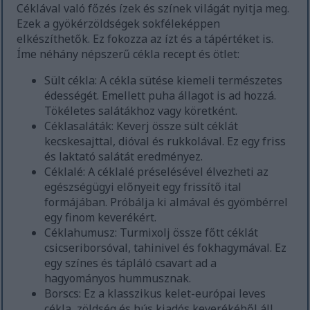
Céklával való főzés ízek és színek világát nyitja meg.
Ezek a gyökérzöldségek sokféleképpen
elkészíthetők. Ez fokozza az ízt és a tápértéket is.
Íme néhány népszerű cékla recept és ötlet:
Sült cékla: A cékla sütése kiemeli természetes
édességét. Emellett puha állagot is ad hozzá.
Tökéletes salátákhoz vagy köretként.
Céklasaláták: Keverj össze sült céklát
kecskesajttal, dióval és rukkolával. Ez egy friss
és laktató salátát eredményez.
Céklalé: A céklalé préselésével élvezheti az
egészségügyi előnyeit egy frissítő ital
formájában. Próbálja ki almával és gyömbérrel
egy finom keverékért.
Céklahumusz: Turmixolj össze főtt céklát
csicseriborsóval, tahinivel és fokhagymával. Ez
egy színes és tápláló csavart ad a
hagyományos hummusznak.
Borscs: Ez a klasszikus kelet-európai leves
cékla, zöldség és hús kiadós keverékéből áll.