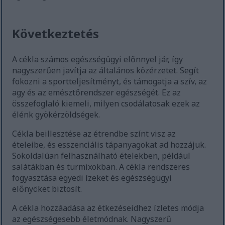
Következtetés
A cékla számos egészségügyi előnnyel jár, így
nagyszerűen javítja az általános közérzetet. Segít
fokozni a sportteljesítményt, és támogatja a szív, az
agy és az emésztőrendszer egészségét. Ez az
összefoglaló kiemeli, milyen csodálatosak ezek az
élénk gyökérzöldségek.
Cékla beillesztése az étrendbe színt visz az
ételeibe, és esszenciális tápanyagokat ad hozzájuk.
Sokoldalúan felhasználható ételekben, például
salátákban és turmixokban. A cékla rendszeres
fogyasztása egyedi ízeket és egészségügyi
előnyöket biztosít.
A cékla hozzáadása az étkezéseidhez ízletes módja
az egészségesebb életmódnak. Nagyszerű