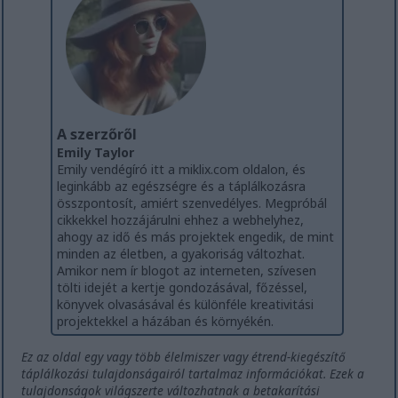
A szerzőről
Emily Taylor
Emily vendégíró itt a miklix.com oldalon, és
leginkább az egészségre és a táplálkozásra
összpontosít, amiért szenvedélyes. Megpróbál
cikkekkel hozzájárulni ehhez a webhelyhez,
ahogy az idő és más projektek engedik, de mint
minden az életben, a gyakoriság változhat.
Amikor nem ír blogot az interneten, szívesen
tölti idejét a kertje gondozásával, főzéssel,
könyvek olvasásával és különféle kreativitási
projektekkel a házában és környékén.
Ez az oldal egy vagy több élelmiszer vagy étrend-kiegészítő
táplálkozási tulajdonságairól tartalmaz információkat. Ezek a
tulajdonságok világszerte változhatnak a betakarítási