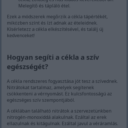
Melegítő és tápláló étel.
Ezek a módszerek megőrzik a cékla tápértékét,
miközben színt és ízt adnak az ételeidnek.
Kísérletezz a cékla elkészítésével, és találj új
kedvenceket!
Hogyan segíti a cékla a szív
egészségét?
A cékla rendszeres fogyasztása jót tesz a szívednek.
Nitrátokat tartalmaz, amelyek segítenek
csökkenteni a vérnyomást. Ez kulcsfontosságú az
egészséges szív szempontjából.
A céklában található nitrátok a szervezetünkben
nitrogén-monoxiddá alakulnak. Ezáltal az erek
ellazulnak és kitágulnak. Ezáltal javul a véráramlás.