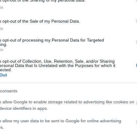
In
)
o opt-out of the Sale of my Personal Data.
In
to opt-out of processing my Personal Data for Targeted
ing.
In
(4,608 x 3,072)
o opt-out of Collection, Use, Retention, Sale, and/or Sharing
ersonal Data that Is Unrelated with the Purposes for which it
lected.
Out
consents
(6,144 x 4,096)
o allow Google to enable storage related to advertising like cookies on
evice identifiers in apps.
o allow my user data to be sent to Google for online advertising
s.