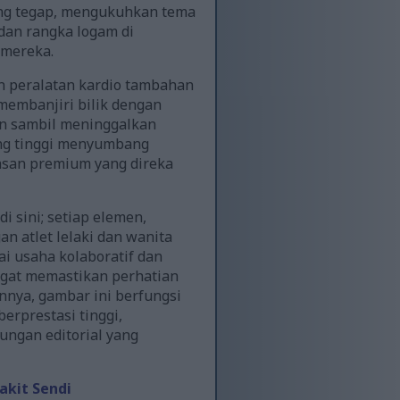
yang tegap, mengukuhkan tema
dan rangka logam di
 mereka.
n peralatan kardio tambahan
 membanjiri bilik dengan
an sambil meninggalkan
ang tinggi menyumbang
asan premium yang direka
i sini; setiap elemen,
n atlet lelaki dan wanita
 usaha kolaboratif dan
angat memastikan perhatian
nya, gambar ini berfungsi
berprestasi tinggi,
ngan editorial yang
akit Sendi