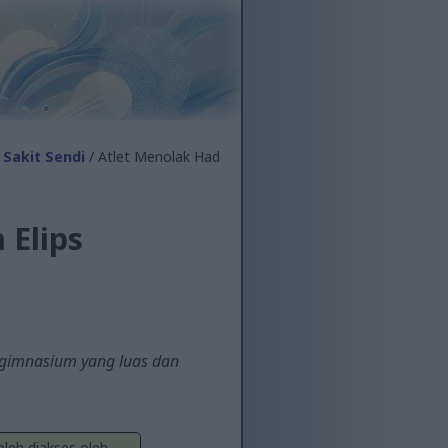
 Sakit Sendi
/ Atlet Menolak Had
 Elips
i gimnasium yang luas dan
leh diakses oleh