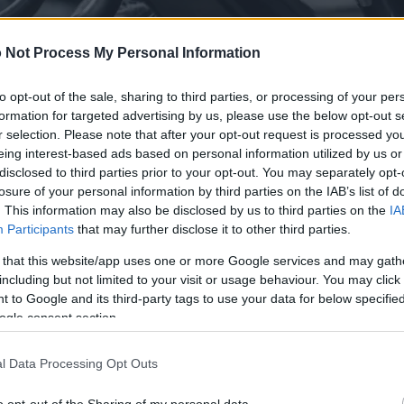
 Not Process My Personal Information
to opt-out of the sale, sharing to third parties, or processing of your per
formation for targeted advertising by us, please use the below opt-out s
r selection. Please note that after your opt-out request is processed y
eing interest-based ads based on personal information utilized by us or
 tersedia
disclosed to third parties prior to your opt-out. You may separately opt-
losure of your personal information by third parties on the IAB’s list of
k dimuat turun di bawah adalah kurang mampat dan beresolus
. This information may also be disclosed by us to third parties on the
IA
inggi - berbanding imej yang dibenamkan dalam artikel dan 
Participants
that may further disclose it to other third parties.
uk saiz fail bagi mengurangkan penggunaan lebar jalur.
 that this website/app uses one or more Google services and may gath
including but not limited to your visit or usage behaviour. You may click 
 to Google and its third-party tags to use your data for below specifi
)
ogle consent section.
l Data Processing Opt Outs
o opt-out of the Sharing of my personal data.