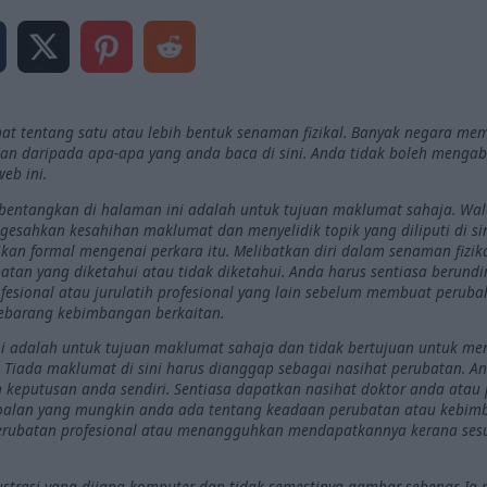
 tentang satu atau lebih bentuk senaman fizikal. Banyak negara me
akan daripada apa-apa yang anda baca di sini. Anda tidak boleh mengab
eb ini.
bentangkan di halaman ini adalah untuk tujuan maklumat sahaja. Wa
sahkan kesahihan maklumat dan menyelidik topik yang diliputi di si
dikan formal mengenai perkara itu. Melibatkan diri dalam senaman fiz
atan yang diketahui atau tidak diketahui. Anda harus sentiasa berund
fesional atau jurulatih profesional yang lain sebelum membuat perub
ebarang kebimbangan berkaitan.
 adalah untuk tujuan maklumat sahaja dan tidak bertujuan untuk men
. Tiada maklumat di sini harus dianggap sebagai nasihat perubatan. 
 keputusan anda sendiri. Sentiasa dapatkan nasihat doktor anda atau
 soalan yang mungkin anda ada tentang keadaan perubatan atau kebi
perubatan profesional atau menangguhkan mendapatkannya kerana sesu
ustrasi yang dijana komputer dan tidak semestinya gambar sebenar. 