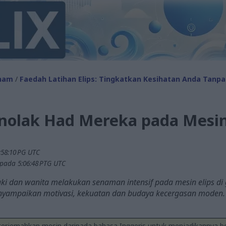
nam
/
Faedah Latihan Elips: Tingkatkan Kesihatan Anda Tanpa
enolak Had Mereka pada Mesin
:58:10 PG UTC
 pada 5:06:48 PTG UTC
elaki dan wanita melakukan senaman intensif pada mesin elips d
enyampaikan motivasi, kekuatan dan budaya kecergasan moden.
iterjemahkan mesin daripada bahasa Inggeris untuk menjadikannya bo