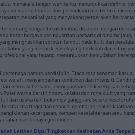
 halus, manakala lengan wanita itu menunjukkan definisi 
haya memantul lembut dari permukaan plastik licin mesin, 
tepatan mekanikal yang menyokong pergerakan berirama
m terbentang dengan fokus lembut, dipenuhi dengan dereta
kap besar bergaya perindustrian berbaris di dinding jauh,
 yang menghasilkan sorotan lembut pada kulit dan peralat
an kabur yang menarik. Rasuk yang terdedah dan siling y
n profesional yang lapang, menunjukkan kemudahan kecerg
 bertenaga namun berdisiplin. Tiada rasa senaman kasual d
resi wajah, menyampaikan komitmen dan intensiti. Gandinga
an motivasi bersama, menggambarkan kecergasan sebagai
. Palet warna bersih hitam, kelabu dan rona kulit yang h
tuk dan usaha dan bukannya gangguan. Secara keseluruhan
bercita-cita tinggi dan sebagai gambaran realistik latihan 
pengiklanan kecergasan, kempen kesejahteraan atau kandu
ya tahan dan budaya gim moden.
aedah Latihan Elips: Tingkatkan Kesihatan Anda Tanpa S