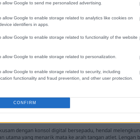
to allow Google to send me personalized advertising.
(1,048,576 x 699,051)
o allow Google to enable storage related to analytics like cookies on
evice identifiers in apps.
o allow Google to enable storage related to functionality of the website
an landskap beresolusi tinggi merakam dua atlet di tengah
o allow Google to enable storage related to personalization.
elips di dalam gimnasium moden yang luas. Komposisi ini 
 suku, membolehkan penonton melihat dengan jelas geraka
o allow Google to enable storage related to security, including
yang bergerak dan kecondongan halus badan mereka ke 
cation functionality and fraud prevention, and other user protection.
h kiri ialah seorang lelaki berotot berusia tiga puluhan y
. Rambut pendek dan janggutnya yang cerah membingkai e
t dan bibir yang terbuka menunjukkan pernafasan terkawal
CONFIRM
alah seorang wanita muda yang cergas berusia dua puluh
kor kuda yang praktikal. Dia memakai coli sukan hitam dan 
annya tertumpu ke hadapan dengan tekad.
 kusam dengan konsol digital bersepadu, hendal melengku
n utama yang menarik mata ke arah tangan atlet. Lengan b