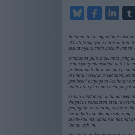
Halaman ini mengandungi maklumat
aktiviti fizikal yang harus diutam
sesuatu yang anda baca di laman w
Tambahan pula, maklumat yang di
usaha yang munasabah untuk menge
profesional terlatih dengan pendi
kesihatan sekiranya keadaan perub
pembekal penjagaan kesihatan pro
anda, atau jika anda mempunyai s
Semua kandungan di laman web ini
diagnosis perubatan atau rawatan
penjagaan perubatan, rawatan dan
bertauliah lain dengan sebarang
sekali-kali mengabaikan nasihat 
laman web ini.
Imej ini mungkin anggaran atau il