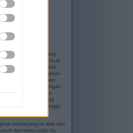
-tengah sesi kardio yang
meletakkan pasangan itu di
n serentak tangan mereka
hadapan yang menunjukkan
ang memakai baju latihan
kspresi yang fokus, dengan
 ketika dia meneruskan
an dengan rambut perang
legging berpinggang tinggi,
ngnya memanjang ke atas dan
awah dan bahu lelaki itu