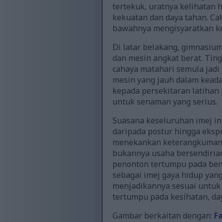
tertekuk, uratnya kelihatan
kekuatan dan daya tahan. Ca
bawahnya mengisyaratkan ke
Di latar belakang, gimnasiu
dan mesin angkat berat. Ting
cahaya matahari semula jadi
mesin yang jauh dalam keada
kepada persekitaran latiha
untuk senaman yang serius.
Suasana keseluruhan imej ini
daripada postur hingga eksp
menekankan keterangkuman d
bukannya usaha bersendirian
penonton tertumpu pada ben
sebagai imej gaya hidup yang 
menjadikannya sesuai untuk 
tertumpu pada kesihatan, da
Gambar berkaitan dengan:
F