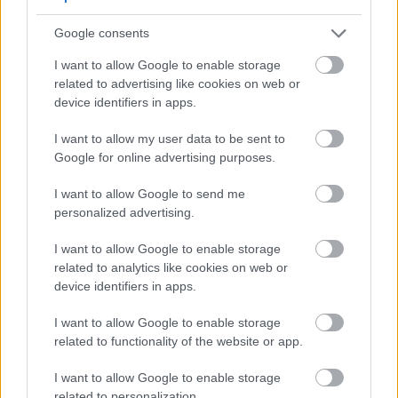
pedal yang lancar meniru pergerakan semula jadi,
menjadikannya lebih mudah untuk bersenam tanpa
Google consents
mengambil risiko kecederaan selanjutnya. Ini
I want to allow Google to enable storage
menjadikannya pilihan yang bagus untuk mereka
related to advertising like cookies on web or
yang ingin kekal aktif semasa pemulihan.
device identifiers in apps.
I want to allow my user data to be sent to
Meningkatkan Kesihatan
Google for online advertising purposes.
Kardiovaskular
I want to allow Google to send me
personalized advertising.
Latihan elips merupakan cara terbaik untuk
I want to allow Google to enable storage
meningkatkan kesihatan kardiovaskular. Ia
related to analytics like cookies on web or
melibatkan jantung dan paru-paru, yang membawa
device identifiers in apps.
kepada peningkatan kecekapan. Penggunaan yang
kerap menguatkan organ-organ ini, memastikan
I want to allow Google to enable storage
peredaran dan penghantaran oksigen yang lebih
related to functionality of the website or app.
baik.
I want to allow Google to enable storage
Bentuk senaman ini membantu membina stamina
related to personalization.