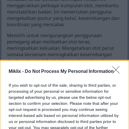
menggerakkan pelbagai kumpulan otot, membantu
menstabilkan badan. Ini memerlukan pengguna
mengekalkan postur yang betul, keseimbangan dan
koordinasi yang mencabar.
Memilih untuk mengurangkan penggunaan
pemegang akan melibatkan otot teras,
meningkatkan kekuatan. Mengetatkan otot perut
semasa bersenam meningkatkan keseimbangan
dan kawalan otot. Ini boleh membawa kepada
prestasi yang lebih baik dalam aktiviti harian dan
Miklix -
Do Not Process My Personal Information
sukan, sekali gus mengurangkan risiko jatuh dan
kecederaan.
If you wish to opt-out of the sale, sharing to third parties, or
Kajian menunjukkan bahawa latihan
processing of your personal or sensitive information for
keseimbangan, apabila ditambah kepada senaman
targeted advertising by us, please use the below opt-out
kardio seperti penggunaan elips, meningkatkan
section to confirm your selection. Please note that after your
tonus dan keseimbangan otot. Latihan ini
opt-out request is processed you may continue seeing
meningkatkan kestabilan dan ketangkasan, yang
interest-based ads based on personal information utilized by
us or personal information disclosed to third parties prior to
penting untuk mobiliti dalam kehidupan seharian.
your opt-out. You may separately opt-out of the further
Penggunaan elips secara berkala menyumbang