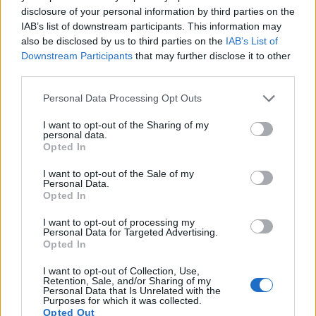
disclosure of your personal information by third parties on the
dengan ketara kepada kekuatan teras, yang penting
IAB’s list of downstream participants. This information may
untuk keseimbangan dan koordinasi yang lebih
also be disclosed by us to third parties on the
IAB’s List of
baik.
Downstream Participants
that may further disclose it to other
third parties.
Mengekalkan Kecergasan
Please note that this website/app uses one or more Google
Personal Data Processing Opt Outs
services and may gather and store information including but
Semasa Pemulihan
not limited to your visit or usage behaviour. You may click to
I want to opt-out of the Sharing of my
personal data.
grant or deny consent to Google and its third-party tags to
Opted In
use your data for below specified purposes in below Google
Latihan elips merupakan alat penting untuk kekal
consent section.
cergas semasa pulih daripada kecederaan. Ia
I want to opt-out of the Sale of my
Personal Data.
merupakan cara berimpak rendah untuk kekal aktif,
Opted In
mengurangkan tekanan pada kawasan yang cedera.
Ini penting bagi mereka yang sedang pulih daripada
I want to opt-out of processing my
Personal Data for Targeted Advertising.
pembedahan atau kecederaan lain, membantu
Opted In
membina semula kekuatan dan meningkatkan
mobiliti dengan selamat.
I want to opt-out of Collection, Use,
Retention, Sale, and/or Sharing of my
Personal Data that Is Unrelated with the
Ramai orang mendapati mesin elips membantu
Purposes for which it was collected.
dalam senaman pemulihan mereka. Pergerakan
Opted Out