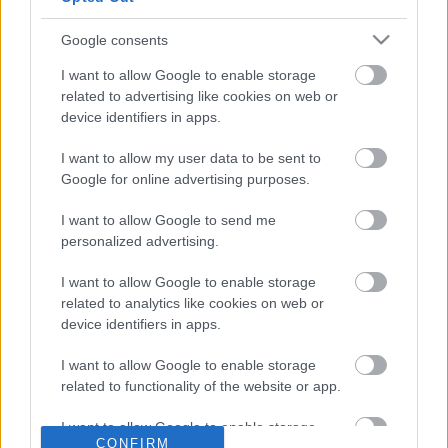
memaparkan kandungan oleh penulis lain untuk
lebih banyak variasi, jadi anda tidak akan tahu apa
Google consents
yang mungkin muncul di sini ;-)
I want to allow Google to enable storage
related to advertising like cookies on web or
device identifiers in apps.
I want to allow my user data to be sent to
Google for online advertising purposes.
I want to allow Google to send me
personalized advertising.
I want to allow Google to enable storage
related to analytics like cookies on web or
device identifiers in apps.
Mengenai Pengarang
Mikkel Christensen
I want to allow Google to enable storage
Mikkel ialah pencipta dan pemilik miklix.com.
Beliau mempunyai lebih 20 tahun pengalaman
related to functionality of the website or app.
sebagai pengaturcara komputer/pembangun
perisian profesional dan kini bekerja sepenuh
I want to allow Google to enable storage
masa untuk sebuah syarikat IT Eropah yang
CONFIRM