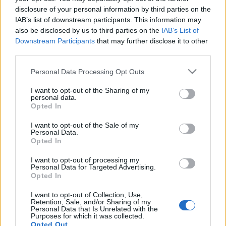
melalui beberapa semakan dan reka bentuk semula
disclosure of your personal information by third parties on the
- malah ia telah berada dalam talian untuk tempoh
IAB’s list of downstream participants. This information may
yang agak lama disebabkan oleh kegagalan
also be disclosed by us to third parties on the
IAB’s List of
perkakasan besar pada pelayan sewa yang
Downstream Participants
that may further disclose it to other
digunakan pada masa yang sangat tidak
third parties.
menguntungkan, di mana saya tidak mempunyai
Please note that this website/app uses one or more Google
Personal Data Processing Opt Outs
masa untuk menghidupkannya semula di pelayan
services and may gather and store information including but
baru.
not limited to your visit or usage behaviour. You may click to
I want to opt-out of the Sharing of my
personal data.
grant or deny consent to Google and its third-party tags to
Versi semasa telah dilancarkan pada Januari 2025
Opted In
use your data for below specified purposes in below Google
selepas saya memutuskan untuk menyusun semula
consent section.
laman web ini sepenuhnya sebelum
I want to opt-out of the Sale of my
Personal Data.
menghidupkannya semula di pelayan baru. Ia
Opted In
beroperasi menggunakan tumpukan LEMP yang
agak standard dan diproksikan oleh Cloudflare.
I want to opt-out of processing my
Personal Data for Targeted Advertising.
Opted In
Saya berminat dalam pelbagai topik dan selagi
masa mengizinkan, saya suka meneroka dan
I want to opt-out of Collection, Use,
menulis blog mengenai semuanya, jadi anda tidak
Retention, Sale, and/or Sharing of my
Personal Data that Is Unrelated with the
sepatutnya mengharapkan tema yang sama di
Purposes for which it was collected.
seluruh laman web ini ;-) Saya juga berharap dapat
Opted Out