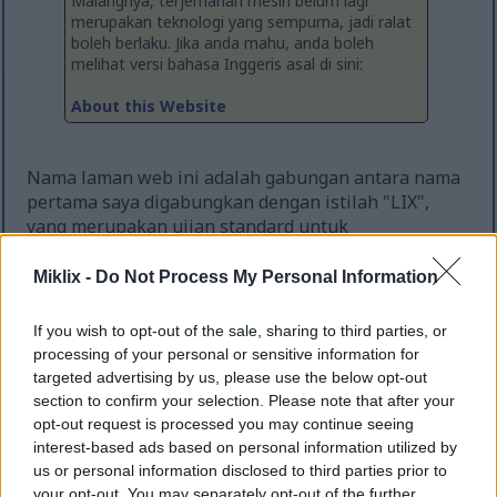
Malangnya, terjemahan mesin belum lagi
merupakan teknologi yang sempurna, jadi ralat
boleh berlaku. Jika anda mahu, anda boleh
melihat versi bahasa Inggeris asal di sini:
About this Website
Nama laman web ini adalah gabungan antara nama
pertama saya digabungkan dengan istilah "LIX",
yang merupakan ujian standard untuk
kebolehbacaan teks, jadi ia nampak sesuai untuk
sebuah blog. Saya tidak membuat sebarang
Miklix -
Do Not Process My Personal Information
tuntutan mengenai kebolehbacaan apa-apa di sini,
walaupun begitu ;-)
If you wish to opt-out of the sale, sharing to third parties, or
processing of your personal or sensitive information for
Laman web ini dimulakan sekitar tahun 2015
targeted advertising by us, please use the below opt-out
sebagai sebuah blog dan tempat bagi saya untuk
section to confirm your selection. Please note that after your
menyimpan dan menerbitkan projek-projek satu
opt-out request is processed you may continue seeing
halaman saya yang lebih kecil tanpa kerumitan dan
interest-based ads based on personal information utilized by
kos untuk menubuhkan laman web yang
us or personal information disclosed to third parties prior to
berasingan bagi setiap satu daripadanya. Ia telah
your opt-out. You may separately opt-out of the further