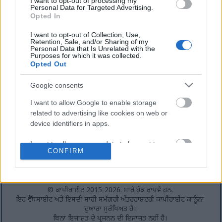
I want to opt-out of processing my
Personal Data for Targeted Advertising.
Opted In
I want to opt-out of Collection, Use,
Retention, Sale, and/or Sharing of my
Personal Data that Is Unrelated with the
Purposes for which it was collected.
Opted Out
Google consents
I want to allow Google to enable storage
related to advertising like cookies on web or
device identifiers in apps.
ਪਹਿਲਾ ਪੰਨਾ
-
ਇਸ ਵੈੱਬਸਾਈਟ ਬਾਰੇ
-
ਪਰਾਈਵੇਟ ਨੀਤੀ
-
RSS ਫੀਡ
-
ਸੰਪਰਕ
I want to allow my user data to be sent to
CONFIRM
Google for online advertising purposes.
ਸੋਸ਼ਲ ਮੀਡੀਆ (ਸਿਰਫ਼ ਅੰਗਰੇਜ਼ੀ):
Bluesky
-
Facebook
-
Instagram
-
X
-
YouTube
I want to allow Google to send me
personalized advertising.
© ਕਾਪੀਰਾਈਟ 2015-2026. ਸਾਰੇ ਹੱਕ ਰਾਖਵੇਂ ਹਨ.
ਇਹ ਵੈੱਬਸਾਈਟ ਅਤੇ ਇਸਦੀ ਸਾਰੀ ਸਮੱਗਰੀ ਅੰਤਰਰਾਸ਼ਟਰੀ ਕਾਪੀਰਾਈਟ ਕਾਨੂੰਨਾਂ
I want to allow Google to enable storage
ਦੁਆਰਾ ਸੁਰੱਖਿਅਤ ਹੈ।
related to analytics like cookies on web or
ਬਿਨਾਂ ਇਜਾਜ਼ਤ ਦੇ ਪ੍ਰਜਨਨ ਦੀ ਇਜਾਜ਼ਤ ਨਹੀਂ ਹੈ।