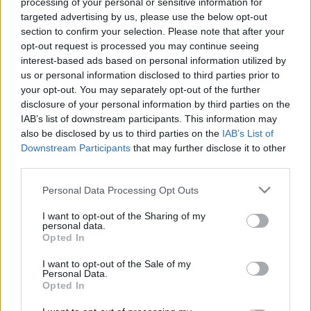
processing of your personal or sensitive information for
targeted advertising by us, please use the below opt-out
ਇਸ ਪੰਨੇ ਨੂੰ ਵੱਧ ਤੋਂ ਵੱਧ ਲੋਕਾਂ ਤੱਕ ਪਹੁੰਚਯੋਗ ਬਣਾਉਣ ਲਈ
section to confirm your selection. Please note that after your
ਅੰਗਰੇਜ਼ੀ ਤੋਂ ਮਸ਼ੀਨ ਅਨੁਵਾਦ ਕੀਤਾ ਗਿਆ ਸੀ। ਬਦਕਿਸਮਤੀ ਨਾਲ,
opt-out request is processed you may continue seeing
ਮਸ਼ੀਨ ਅਨੁਵਾਦ ਅਜੇ ਇੱਕ ਸੰਪੂਰਨ ਤਕਨਾਲੋਜੀ ਨਹੀਂ ਹੈ, ਇਸ ਲਈ
ਗਲਤੀਆਂ ਹੋ ਸਕਦੀਆਂ ਹਨ। ਜੇ ਤੁਸੀਂ ਚਾਹੋ, ਤਾਂ ਤੁਸੀਂ ਮੂਲ ਅੰਗਰੇਜ਼ੀ
interest-based ads based on personal information utilized by
ਸੰਸਕਰਣ ਇੱਥੇ ਦੇਖ ਸਕਦੇ ਹੋ:
us or personal information disclosed to third parties prior to
your opt-out. You may separately opt-out of the further
Contact
disclosure of your personal information by third parties on the
IAB’s list of downstream participants. This information may
also be disclosed by us to third parties on the
IAB’s List of
ਤੁਹਾਡਾ ਨਾਮ:
Downstream Participants
that may further disclose it to other
third parties.
Please note that this website/app uses one or more Google
Personal Data Processing Opt Outs
ਤੁਹਾਡਾ ਈਮੇਲ ਪਤਾ:
services and may gather and store information including but
not limited to your visit or usage behaviour. You may click to
I want to opt-out of the Sharing of my
personal data.
grant or deny consent to Google and its third-party tags to
Opted In
ਵਿਸ਼ਾ:
use your data for below specified purposes in below Google
consent section.
I want to opt-out of the Sale of my
Personal Data.
Opted In
ਸੁਨੇਹਾ: