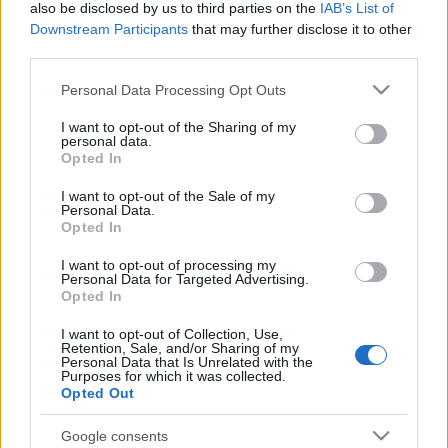
also be disclosed by us to third parties on the
IAB’s List of
sprzętu na wynajmowanym serwerze, która miała
Downstream Participants
that may further disclose it to other
miejsce w bardzo niefortunnym momencie, kiedy po
third parties.
prostu nie miałem czasu, aby uruchomić ją na
nowym serwerze.
Please note that this website/app uses one or more Google
Personal Data Processing Opt Outs
services and may gather and store information including but
Aktualna wersja została uruchomiona w styczniu
not limited to your visit or usage behaviour. You may click to
I want to opt-out of the Sharing of my
2025 roku, po tym jak zdecydowałem się całkowicie
personal data.
grant or deny consent to Google and its third-party tags to
Opted In
przepracować stronę, zanim uruchomię ją na
use your data for below specified purposes in below Google
nowym serwerze. Działa na dość standardowym
consent section.
I want to opt-out of the Sale of my
stosie LEMP i jest proxy przez Cloudflare.
Personal Data.
Opted In
Interesuję się wieloma różnymi tematami i w miarę
jak czas na to pozwala, lubię je eksplorować i pisać
I want to opt-out of processing my
Personal Data for Targeted Advertising.
o nich na blogu, więc nie należy spodziewać się
Opted In
wspólnego motywu na całej stronie ;-) Mam również
nadzieję, że będę mógł prezentować treści innych
I want to opt-out of Collection, Use,
Retention, Sale, and/or Sharing of my
autorów, aby zapewnić jeszcze większą
Personal Data that Is Unrelated with the
różnorodność, więc nigdy nie wiadomo, co się tutaj
Purposes for which it was collected.
Opted Out
pojawi ;-)
Google consents