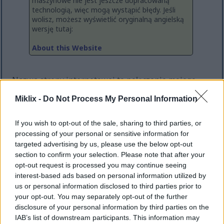
maszynowe nie jest jeszcze dopracowaną
technologią, więc mogą wystąpić błędy. Jeśli
wolisz, możesz wyświetlić oryginalną angielską
wersję tutaj:
About this Website
Nazwa strony internetowej to połączenie mojego
imienia z terminem "LIX", który jest
Miklix -
Do Not Process My Personal Information
standaryzowanym testem do oceny czytelności
tekstu, więc wydawało się to odpowiednie dla bloga.
Nie twierdzę, że cokolwiek tutaj jest rzeczywiście
If you wish to opt-out of the sale, sharing to third parties, or
processing of your personal or sensitive information for
łatwe do przeczytania ;-)
targeted advertising by us, please use the below opt-out
Strona została uruchomiona około 2015 roku jako
section to confirm your selection. Please note that after your
blog i miejsce, w którym mogłem przechowywać i
opt-out request is processed you may continue seeing
publikować moje mniejsze projekty jedno-
interest-based ads based on personal information utilized by
stronicowe, bez konieczności tworzenia osobnej
us or personal information disclosed to third parties prior to
your opt-out. You may separately opt-out of the further
strony internetowej dla każdego z nich. Przeszła
disclosure of your personal information by third parties on the
kilka rewizji i przeprojektowań - a nawet była
IAB’s list of downstream participants. This information may
offline przez dłuższy czas z powodu poważnej awarii