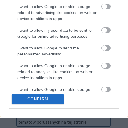
I want to allow Google to enable storage
related to advertising like cookies on web or
device identifiers in apps.
I want to allow my user data to be sent to
Google for online advertising purposes.
I want to allow Google to send me
personalized advertising.
O autorze
I want to allow Google to enable storage
Mikkel Christensen
related to analytics like cookies on web or
Mikkel jest twórcą i właścicielem miklix.com. Ma
device identifiers in apps.
ponad 20-letnie doświadczenie jako
profesjonalny programista komputerowy /
programista oprogramowania i jest obecnie
I want to allow Google to enable storage
zatrudniony na pełny etat w dużej europejskiej
related to functionality of the website or app.
CONFIRM
korporacji IT. Kiedy nie bloguje, poświęca swój
wolny czas na szeroki wachlarz zainteresowań,
I want to allow Google to enable storage
hobby i aktywności, co może w pewnym stopniu
related to personalization.
znaleźć odzwierciedlenie w różnorodności
tematów poruszanych na tej stronie.
I want to allow Google to enable storage