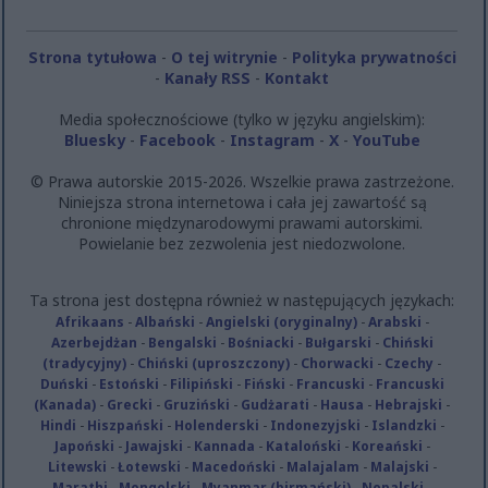
related to security, including authentication
functionality and fraud prevention, and other
Strona tytułowa
-
O tej witrynie
-
Polityka prywatności
user protection.
-
Kanały RSS
-
Kontakt
Media społecznościowe (tylko w języku angielskim):
Bluesky
-
Facebook
-
Instagram
-
X
-
YouTube
© Prawa autorskie 2015-2026. Wszelkie prawa zastrzeżone.
Niniejsza strona internetowa i cała jej zawartość są
chronione międzynarodowymi prawami autorskimi.
Powielanie bez zezwolenia jest niedozwolone.
Ta strona jest dostępna również w następujących językach:
Afrikaans
-
Albański
-
Angielski (oryginalny)
-
Arabski
-
Azerbejdżan
-
Bengalski
-
Bośniacki
-
Bułgarski
-
Chiński
(tradycyjny)
-
Chiński (uproszczony)
-
Chorwacki
-
Czechy
-
Duński
-
Estoński
-
Filipiński
-
Fiński
-
Francuski
-
Francuski
(Kanada)
-
Grecki
-
Gruziński
-
Gudżarati
-
Hausa
-
Hebrajski
-
Hindi
-
Hiszpański
-
Holenderski
-
Indonezyjski
-
Islandzki
-
Japoński
-
Jawajski
-
Kannada
-
Kataloński
-
Koreański
-
Litewski
-
Łotewski
-
Macedoński
-
Malajalam
-
Malajski
-
Marathi
-
Mongolski
-
Myanmar (birmański)
-
Nepalski
-