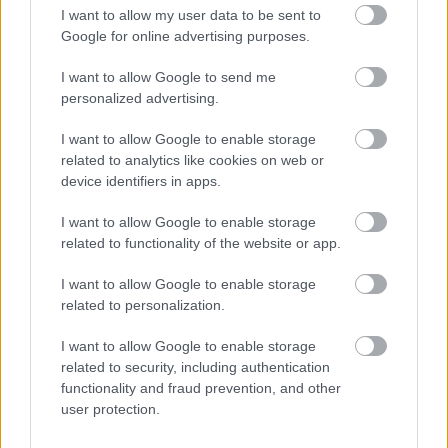
Dzięki pomocy doświadczonych instruktorów i
I want to allow my user data to be sent to
ożywionej atmosferze, spinning może znacznie
Google for online advertising purposes.
poprawić zdrowie serca, pomóc w utracie wagi,
utrzymać zdrowe stawy, zbudować mięśnie, a
I want to allow Google to send me
nawet poprawić nastrój. W tym artykule
personalized advertising.
zagłębiamy się w korzyści zdrowotne wynikające
ze spinningu i dlaczego dodanie go do planu
I want to allow Google to enable storage
fitness może być znaczącą poprawą.
Czytaj więcej...
related to analytics like cookies on web or
device identifiers in apps.
Więcej postów...
I want to allow Google to enable storage
related to functionality of the website or app.
Odżywianie
I want to allow Google to enable storage
Posty dotyczące żywieniowej części zachowania
related to personalization.
zdrowia, wyłącznie w celach informacyjnych. Żadna z
zamieszczonych tu informacji nie powinna być
I want to allow Google to enable storage
traktowana jako porada medyczna. W razie
related to security, including authentication
jakichkolwiek wątpliwości należy zawsze
functionality and fraud prevention, and other
skonsultować się z lekarzem lub innym specjalistą
user protection.
opieki zdrowotnej.