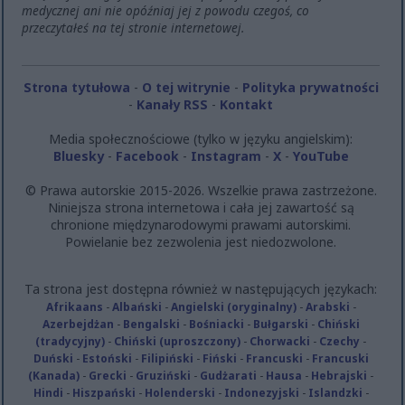
medycznej ani nie opóźniaj jej z powodu czegoś, co
przeczytałeś na tej stronie internetowej.
Strona tytułowa
-
O tej witrynie
-
Polityka prywatności
-
Kanały RSS
-
Kontakt
Media społecznościowe (tylko w języku angielskim):
Bluesky
-
Facebook
-
Instagram
-
X
-
YouTube
© Prawa autorskie 2015-2026. Wszelkie prawa zastrzeżone.
Niniejsza strona internetowa i cała jej zawartość są
chronione międzynarodowymi prawami autorskimi.
Powielanie bez zezwolenia jest niedozwolone.
Ta strona jest dostępna również w następujących językach:
Afrikaans
-
Albański
-
Angielski (oryginalny)
-
Arabski
-
Azerbejdżan
-
Bengalski
-
Bośniacki
-
Bułgarski
-
Chiński
(tradycyjny)
-
Chiński (uproszczony)
-
Chorwacki
-
Czechy
-
Duński
-
Estoński
-
Filipiński
-
Fiński
-
Francuski
-
Francuski
(Kanada)
-
Grecki
-
Gruziński
-
Gudżarati
-
Hausa
-
Hebrajski
-
Hindi
-
Hiszpański
-
Holenderski
-
Indonezyjski
-
Islandzki
-