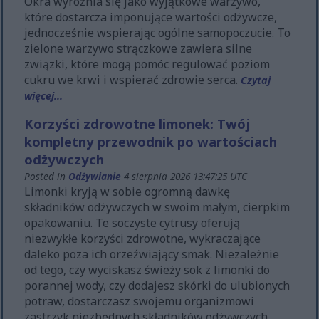
Okra wyróżnia się jako wyjątkowe warzywo,
które dostarcza imponujące wartości odżywcze,
jednocześnie wspierając ogólne samopoczucie. To
zielone warzywo strączkowe zawiera silne
związki, które mogą pomóc regulować poziom
cukru we krwi i wspierać zdrowie serca.
Czytaj
więcej...
Korzyści zdrowotne limonek: Twój
kompletny przewodnik po wartościach
odżywczych
Posted in
Odżywianie
4 sierpnia 2026 13:47:25 UTC
Limonki kryją w sobie ogromną dawkę
składników odżywczych w swoim małym, cierpkim
opakowaniu. Te soczyste cytrusy oferują
niezwykłe korzyści zdrowotne, wykraczające
daleko poza ich orzeźwiający smak. Niezależnie
od tego, czy wyciskasz świeży sok z limonki do
porannej wody, czy dodajesz skórki do ulubionych
potraw, dostarczasz swojemu organizmowi
zastrzyk niezbędnych składników odżywczych.