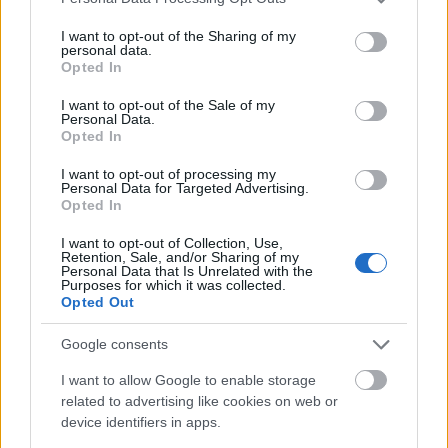
sięgają starożytnych Indii, łącząc pozycje, techniki
services and may gather and store information including but
oddechowe i medytację dla ogólnego dobrego
not limited to your visit or usage behaviour. You may click to
I want to opt-out of the Sharing of my
samopoczucia. Praktykujący doświadczają
personal data.
grant or deny consent to Google and its third-party tags to
Opted In
zwiększonej elastyczności i siły, wraz z głębokim
use your data for below specified purposes in below Google
relaksem. Badania potwierdzają korzyści jogi, co
consent section.
I want to opt-out of the Sale of my
czyni ją popularnym wyborem dla osób w każdym
Personal Data.
Opted In
wieku i o różnym poziomie sprawności fizycznej,
poszukujących optymalnego zdrowia.
Czytaj
I want to opt-out of processing my
więcej...
Personal Data for Targeted Advertising.
Opted In
Jazda ku dobremu samopoczuciu:
I want to opt-out of Collection, Use,
zaskakujące korzyści płynące z zajęć
Retention, Sale, and/or Sharing of my
spinningu
Personal Data that Is Unrelated with the
Purposes for which it was collected.
Posted in
Ćwiczenie
10 kwietnia 2025 08:46:42 UTC
Opted Out
Spinning, znany również jako indoor cycling, stał
się ulubionym treningiem na całym świecie.
Google consents
Rozpoczął się na początku lat 90. i odniósł
I want to allow Google to enable storage
nieustający sukces. Ta aktywność o wysokiej
related to advertising like cookies on web or
intensywności nie tylko sprawia przyjemność, ale
device identifiers in apps.
także poprawia zdrowie na wiele sposobów.