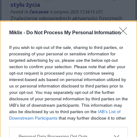
stylu życia
Posted in
Ćwiczenie
4 sierpnia 2025 17:34:15 UTC
Znalezienie odpowiednich aktywności fizycznych
może przekształcić Twoją podróż do zdrowia z
uciążliwego obowiązku w przyjemny styl życia.
Miklix -
Do Not Process My Personal Information
Idealny plan ćwiczeń łączy skuteczność z
trwałością, zapewniając motywację i przynosząc
If you wish to opt-out of the sale, sharing to third parties, or
rezultaty. W tym kompleksowym przewodniku
processing of your personal or sensitive information for
przyjrzymy się i ocenimy 10 najlepszych
targeted advertising by us, please use the below opt-out
aktywności fizycznych dla zdrowego stylu życia,
section to confirm your selection. Please note that after your
pomagając Ci odkryć opcje dopasowane do
opt-out request is processed you may continue seeing
Twoich osobistych celów, preferencji i poziomu
interest-based ads based on personal information utilized by
sprawności.
Czytaj więcej...
us or personal information disclosed to third parties prior to
your opt-out. You may separately opt-out of the further
Od elastyczności do łagodzenia stresu:
disclosure of your personal information by third parties on the
kompleksowe korzyści zdrowotne jogi
IAB’s list of downstream participants. This information may
also be disclosed by us to third parties on the
IAB’s List of
Posted in
Ćwiczenie
10 kwietnia 2025 09:02:05 UTC
Downstream Participants
that may further disclose it to other
Joga to holistyczna praktyka, która oferuje liczne
third parties.
korzyści zdrowotne, poprawiając zarówno
zdrowie psychiczne, jak i fizyczne. Jej korzenie
Please note that this website/app uses one or more Google
Personal Data Processing Opt Outs