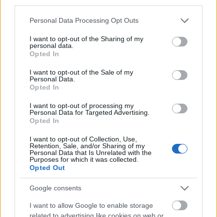
third parties.
sabor e densidade nutricional. Ao lado das carnes,
fatias de queijo integral repousam orgulhosamente,
Please note that this website/app uses one or more Google
Personal Data Processing Opt Outs
com seus tons amarelo-claros contrastando com os
services and may gather and store information including but
vermelhos mais profundos dos cortes crus. Uma
not limited to your visit or usage behaviour. You may click to
I want to opt-out of the Sharing of my
personal data.
tigela lisa de iogurte cremoso, com sua superfície
grant or deny consent to Google and its third-party tags to
Opted In
use your data for below specified purposes in below Google
brilhante refletindo a luz, enfatiza ainda mais as
consent section.
fontes lácteas de CLA, proporcionando equilíbrio
I want to opt-out of the Sale of my
Personal Data.
visual e reforçando o tema de abundância saudável
Opted In
e rica em nutrientes.
I want to opt-out of processing my
Dispostos graciosamente em torno desses
Personal Data for Targeted Advertising.
alimentos de origem animal, encontram-se
Opted In
elementos vegetais que complementam a
I want to opt-out of Collection, Use,
composição tanto nutricional quanto esteticamente.
Retention, Sale, and/or Sharing of my
Abacates cortados ao meio, com sua polpa verde
Personal Data that Is Unrelated with the
Purposes for which it was collected.
vibrante em contraste com os caroços mais escuros
Opted Out
e a casca granulada, repousam perto de cachos de
nozes e sementes de girassol, cada um adicionando
Google consents
suas próprias texturas distintas. A consistência
I want to allow Google to enable storage
macia e amanteigada dos abacates contrasta com a
related to advertising like cookies on web or