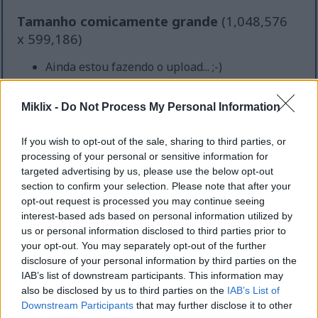
Tamanho comicamente grande
(1,048,576
x 599,186)
Ainda estou fazendo o upload... ;-)
Miklix -
Do Not Process My Personal Information
Descrição da imagem
If you wish to opt-out of the sale, sharing to third parties, or
imagem é uma natureza-morta rica e convidativa
processing of your personal or sensitive information for
que celebra as fontes naturais de ácido linoleico
targeted advertising by us, please use the below opt-out
section to confirm your selection. Please note that after your
conjugado (CLA), apresentando-as com uma atenção
opt-out request is processed you may continue seeing
pictórica aos detalhes que eleva ingredientes
interest-based ads based on personal information utilized by
comuns a símbolos de nutrição e vitalidade. Em
us or personal information disclosed to third parties prior to
primeiro plano, cortes generosos de carne bovina e
your opt-out. You may separately opt-out of the further
ovina marmorizadas ocupam o centro do palco, com
disclosure of your personal information by third parties on the
seus tons vermelho-rubi brilhando sob a luz quente
IAB’s list of downstream participants. This information may
e natural. O intrincado marmoreio de gordura e
also be disclosed by us to third parties on the
IAB’s List of
músculo é capturado com tanta clareza que a
Downstream Participants
that may further disclose it to other
própria textura transmite suculência, sugerindo