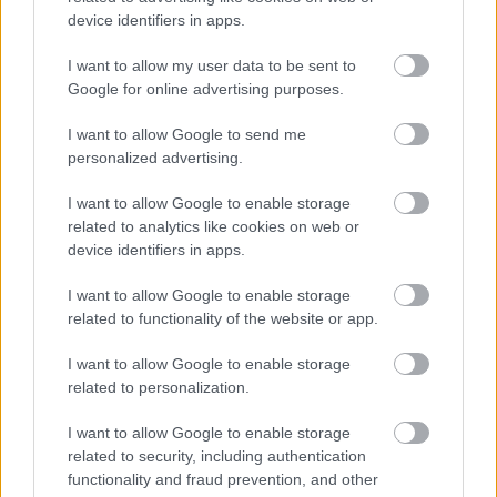
aspereza terrosa das nozes e a precisão geométrica
device identifiers in apps.
e crocante das sementes, lembrando ao observador
que o bem-estar está enraizado na variedade tanto
I want to allow my user data to be sent to
quanto na qualidade. Esses elementos vegetais não
Google for online advertising purposes.
competem com as carnes e laticínios, mas sim os
realçam, emoldurando visualmente os itens centrais
I want to allow Google to send me
e ampliando a narrativa de equilíbrio e diversidade
personalized advertising.
em dietas ricas em CLA.
I want to allow Google to enable storage
plano central enriquece ainda mais a composição
related to analytics like cookies on web or
com ramos e cachos de uvas frescos e verdes, além
device identifiers in apps.
de elementos decorativos como vasos de cerâmica
rústica. Essas adições situam a cena em um contexto
I want to allow Google to enable storage
mais amplo de abundância natural, sugerindo que a
related to functionality of the website or app.
nutrição não existe isoladamente, mas como parte
de um ecossistema florescente de sabores e
I want to allow Google to enable storage
texturas. Elevando-se acima, girassóis brilhantes
related to personalization.
pontuam o fundo com explosões de amarelo-
dourado, suas formas circulares e pétalas vibrantes
I want to allow Google to enable storage
irradiando energia e calor. Eles não apenas unem a
related to security, including authentication
functionality and fraud prevention, and other
composição com harmonia visual, mas também