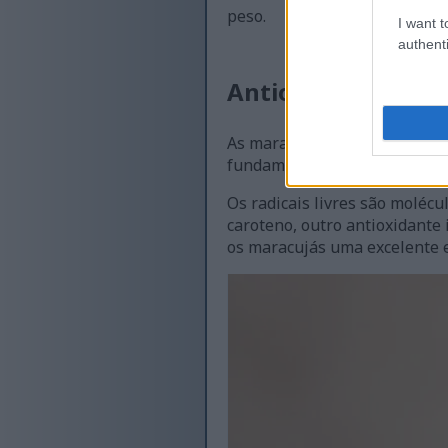
peso.
I want t
authenti
Antioxidantes nas
As maracujás são conhecidas 
fundamental nestes frutos. Aj
Os radicais livres são moléc
caroteno, outro antioxidante
os maracujás uma excelente 