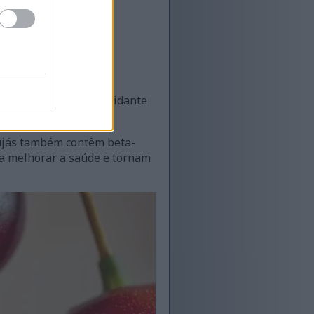
vitamina C é um antioxidante
r danos.
cujás também contêm beta-
ra melhorar a saúde e tornam