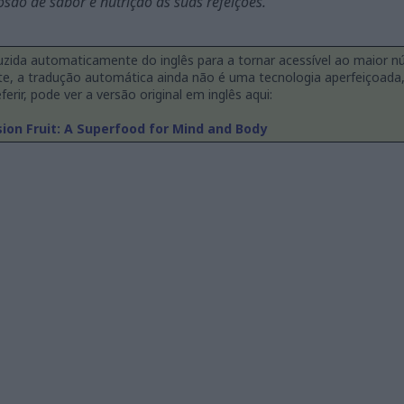
são de sabor e nutrição às suas refeições.
duzida automaticamente do inglês para a tornar acessível ao maior n
te, a tradução automática ainda não é uma tecnologia aperfeiçoad
ferir, pode ver a versão original em inglês aqui:
ion Fruit: A Superfood for Mind and Body