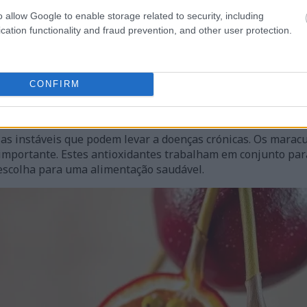
o allow Google to enable storage related to security, including
cation functionality and fraud prevention, and other user protection.
 Maracujás
CONFIRM
pelo seu sabor único e elevados níveis de antioxidantes. A 
uda a proteger o corpo dos radicais livres, que podem causa
ulas instáveis que podem levar a doenças crónicas. Os mara
 importante. Estes antioxidantes trabalham em conjunto pa
escolha para uma alimentação saudável.