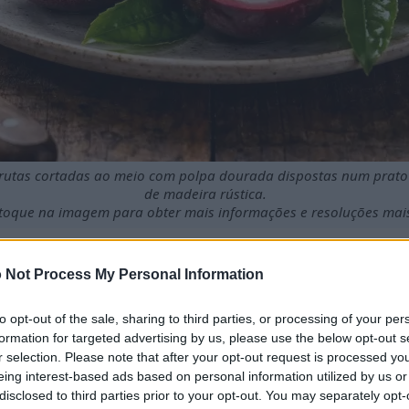
rutas cortadas ao meio com polpa dourada dispostas num prat
de madeira rústica.
 toque na imagem para obter mais informações e resoluções mai
 Not Process My Personal Information
em vitaminas e minerais, contribuindo para a saúde geral.
to opt-out of the sale, sharing to third parties, or processing of your per
idantes, que ajudam a combater o stress oxidativo.
formation for targeted advertising by us, please use the below opt-out s
 alimentar apoia a saúde digestiva e a regularidade.
r selection. Please note that after your opt-out request is processed y
ar na saúde do coração e na gestão do açúcar no sangue.
eing interest-based ads based on personal information utilized by us or
obre em calorias, tornando-a uma opção saudável para snacks
disclosed to third parties prior to your opt-out. You may separately opt-