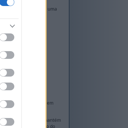
sto torna as maracujás uma
:
 acrescentar sabor e
sas, mas também ricas em
ess.
vacuações regulares e mantém
e pode ajudar na gestão do