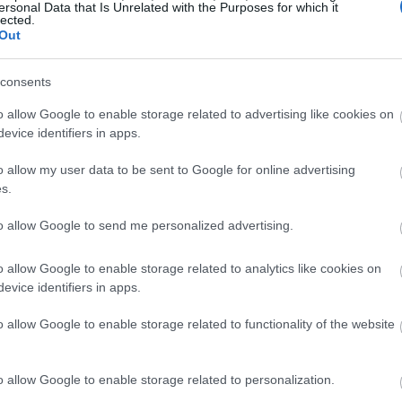
ersonal Data that Is Unrelated with the Purposes for which it
lected.
r, que é ótima para a digestão e para a saúde intestinal. I
Out
ntidades menores de minerais importantes. Estas incluem
consents
o allow Google to enable storage related to advertising like cookies on
evice identifiers in apps.
o allow my user data to be sent to Google for online advertising
corpo a funcionar bem. Adicionar maracujá à sua dieta pode
s.
 refeições.
to allow Google to send me personalized advertising.
o allow Google to enable storage related to analytics like cookies on
 Saúde de Comer Maracujá
evice identifiers in apps.
iar muito a sua saúde. Estas frutas não são apenas saboro
o allow Google to enable storage related to functionality of the website
mina C, que reforça o seu sistema imunitário e combate o str
a fibra. Esta fibra é ótima para a digestão. Ajuda a ter e
o allow Google to enable storage related to personalization.
sso, pode ajudar a sentir-se satisfeito por mais tempo, o qu