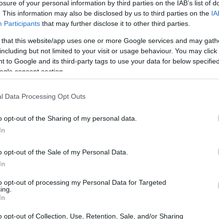
batidos ou como cobertura, os maracujás são versáteis para 
losure of your personal information by third parties on the IAB’s list of
. This information may also be disclosed by us to third parties on the
IA
Participants
that may further disclose it to other third parties.
acujás
 that this website/app uses one or more Google services and may gath
including but not limited to your visit or usage behaviour. You may click 
 to Google and its third-party tags to use your data for below specifi
ruta tropical da vinha Passiflora. Prospera em locais quent
ogle consent section.
 Sul. O fruto tem uma casca exterior dura que contém uma p
l Data Processing Opt Outs
citrinos e melão, adorado por amantes de fruta em todo o l
o opt-out of the Sharing of my personal data.
In
rosa; Também é bom para ti. Está repleto de nutrientes, 
eus benefícios para a saúde e sabor exótico fazem dele um f
o opt-out of the Sale of my Personal Data.
In
 das maracujás
to opt-out of processing my Personal Data for Targeted
ing.
In
utrientes, incluindo vitaminas e minerais. São uma boa fon
ter a pele saudável, apoiam a visão e reforçam o sistema i
o opt-out of Collection, Use, Retention, Sale, and/or Sharing