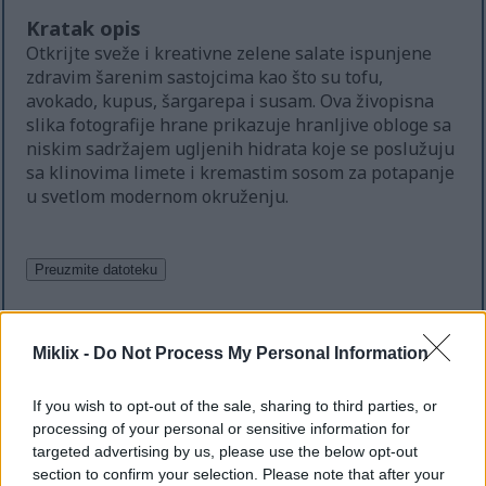
Kratak opis
Otkrijte sveže i kreativne zelene salate ispunjene
zdravim šarenim sastojcima kao što su tofu,
avokado, kupus, šargarepa i susam. Ova živopisna
slika fotografije hrane prikazuje hranljive obloge sa
niskim sadržajem ugljenih hidrata koje se poslužuju
sa klinovima limete i kremastim sosom za potapanje
u svetlom modernom okruženju.
Zašto vidim ovo?
Miklix -
Do Not Process My Personal Information
Znam da se to može osećati kao dodatni korak - ali
If you wish to opt-out of the sale, sharing to third parties, or
ova brza provera pomaže da veb lokacija bude
processing of your personal or sensitive information for
sigurna, brza i dostupna svima.
targeted advertising by us, please use the below opt-out
section to confirm your selection. Please note that after your