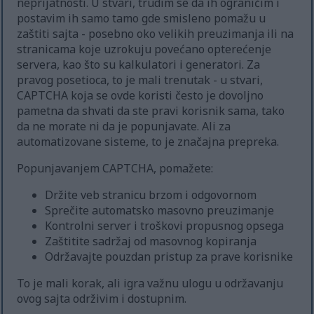
neprijatnosti. U stvari, trudim se da ih ograničim i
postavim ih samo tamo gde smisleno pomažu u
zaštiti sajta - posebno oko velikih preuzimanja ili na
stranicama koje uzrokuju povećano opterećenje
servera, kao što su kalkulatori i generatori. Za
pravog posetioca, to je mali trenutak - u stvari,
CAPTCHA koja se ovde koristi često je dovoljno
pametna da shvati da ste pravi korisnik sama, tako
da ne morate ni da je popunjavate. Ali za
automatizovane sisteme, to je značajna prepreka.
Popunjavanjem CAPTCHA, pomažete:
Držite veb stranicu brzom i odgovornom
Sprečite automatsko masovno preuzimanje
Kontrolni server i troškovi propusnog opsega
Zaštitite sadržaj od masovnog kopiranja
Održavajte pouzdan pristup za prave korisnike
To je mali korak, ali igra važnu ulogu u održavanju
ovog sajta održivim i dostupnim.