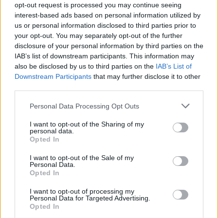
Ovaj sajt nudi visokokvalitetne slike za besplatno
opt-out request is processed you may continue seeing
preuzimanje. Nažalost, automatizovani programi
interest-based ads based on personal information utilized by
(često zvani "botovi") ponekad pokušavaju da
us or personal information disclosed to third parties prior to
preuzmu veliki broj fajlova odjednom. Za razliku od
your opt-out. You may separately opt-out of the further
stvarnih posetilaca, ovi programi mogu zatražiti
disclosure of your personal information by third parties on the
IAB’s list of downstream participants. This information may
stotine ili čak hiljade velikih fajlova za nekoliko
also be disclosed by us to third parties on the
IAB’s List of
minuta.
Downstream Participants
that may further disclose it to other
Kada se to dogodi, to može izazvati stvarne
third parties.
probleme:
Please note that this website/app uses one or more Google
Personal Data Processing Opt Outs
services and may gather and store information including but
Sporiji preuzimanja za sve
not limited to your visit or usage behaviour. You may click to
I want to opt-out of the Sharing of my
Veći troškovi servera koji čine sajt skupljim za
personal data.
grant or deny consent to Google and its third-party tags to
pokretanje
Opted In
use your data for below specified purposes in below Google
Privremeni prekidi ili greške
consent section.
Sadržaj se kopira i ponovo objavljuje bez
I want to opt-out of the Sale of my
Personal Data.
dozvole
Opted In
Ova jednostavna provera pomaže da se osigura da
I want to opt-out of processing my
preuzimanja traže stvarni ljudi - a ne
Personal Data for Targeted Advertising.
Opted In
automatizovani sistemi koji stružu velike količine