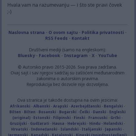
Hvala vam na razumevanju — i što ste pravi čovek
;-)
Naslovna strana
-
O ovom sajtu
-
Politika privatnosti
-
RSS Feeds
-
Kontakt
Društveni mediji (samo na engleskom):
Bluesky
-
Facebook
-
Instagram
-
X
-
YouTube
© Autorsko pravo 2015-2026. Sva prava zadržana.
Ovaj sajt i sav njegov sadržaj su zaštićeni međunarodnim
zakonima o autorskim pravima.
Reprodukcija bez dozvole nije dozvoljena.
Ova stranica je takođe dostupna na ovim jezicima:
Afrikanski
-
Albanski
-
Arapski
-
Azerbejdžanski
-
Bengalski
-
Bilten
-
Bilten
-
Bosanski
-
Bugarski
-
Češki
-
Danski
-
Engleski
(original)
-
Estonski
-
Filipinski
-
Finski
-
Francuski
-
Grčki
-
Gruzijski
-
Gudžarati
-
Hausa
-
Hebrejski
-
Hindu
-
Holandski
-
Hrvatski
-
Indonežanski
-
Islandski
-
Italijanski
-
Japanski
-
Jermenski
-
Kanadski
-
Katalonski
-
Kineski (pojednostavljeni)