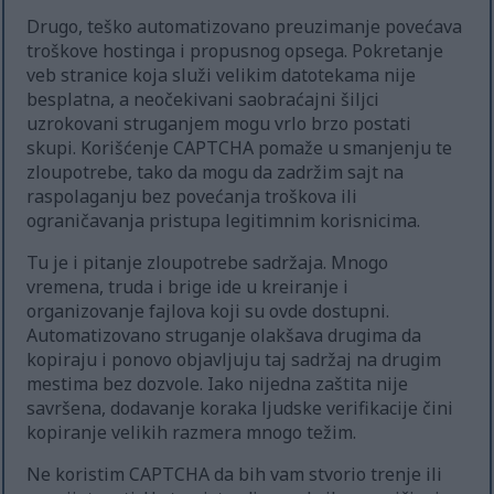
Drugo, teško automatizovano preuzimanje povećava
troškove hostinga i propusnog opsega. Pokretanje
veb stranice koja služi velikim datotekama nije
besplatna, a neočekivani saobraćajni šiljci
uzrokovani struganjem mogu vrlo brzo postati
skupi. Korišćenje CAPTCHA pomaže u smanjenju te
zloupotrebe, tako da mogu da zadržim sajt na
raspolaganju bez povećanja troškova ili
ograničavanja pristupa legitimnim korisnicima.
Tu je i pitanje zloupotrebe sadržaja. Mnogo
vremena, truda i brige ide u kreiranje i
organizovanje fajlova koji su ovde dostupni.
Automatizovano struganje olakšava drugima da
kopiraju i ponovo objavljuju taj sadržaj na drugim
mestima bez dozvole. Iako nijedna zaštita nije
savršena, dodavanje koraka ljudske verifikacije čini
kopiranje velikih razmera mnogo težim.
Ne koristim CAPTCHA da bih vam stvorio trenje ili