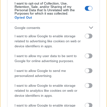
sadržaja.
I want to opt-out of Collection, Use,
Retention, Sale, and/or Sharing of my
Potrebno je samo trenutak da se završi, ali to čini
Personal Data that Is Unrelated with the
Purposes for which it was collected.
veliku razliku. Potvrđujući da ste čovek, pomažete
Opted Out
da:
Google consents
Držite preuzimanja brzo i pouzdano
Zaštitite slike i resurse
I want to allow Google to enable storage
Sprečite zloupotrebu koja može poremetiti
related to advertising like cookies on web or
sajt
device identifiers in apps.
Održavajte fer iskustvo za sve korisnike
I want to allow my user data to be sent to
Zaista cenim vaše strpljenje :-) Ovaj mali korak
Google for online advertising purposes.
pomaže da nastavite da pružate visokokvalitetni
sadržaj, a da veb stranica radi glatko za sve :-)
I want to allow Google to send me
personalized advertising.
Duga verzija
I want to allow Google to enable storage
related to analytics like cookies on web or
Želim da objasnim malo više o tome zašto je ovaj
device identifiers in apps.
korak neophodan.
I want to allow Google to enable storage