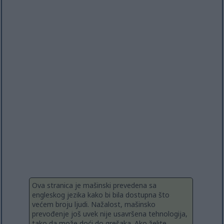
Ova stranica je mašinski prevedena sa
engleskog jezika kako bi bila dostupna što
većem broju ljudi. Nažalost, mašinsko
prevođenje još uvek nije usavršena tehnologija,
tako da može doći do grešaka. Ako želite,